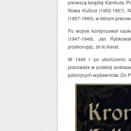
pierwszą książkę
Kanikuła
. P
Nowa Kultura
(1952-1957). N
(1957-1993), w którym pracowa
Po wojnie kontynuował nauk
(1947-1949). Jan Rybkows
przekonując, że to kierat.
W 1949 r. po ukończeniu st
pracowała w polskiej ambasad
polonijnych wydawnictw. Do Po