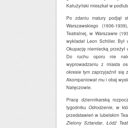
Kałużyński mieszkał w podlube
Po zdaniu matury podjął s
Warszawskiego (1936-1939)
Teatralnej, w Warszawie (193
wykładał Leon Schiller. Był 
Okupację niemiecką przeżył w
Do ruchu oporu nie nal
wyprowadzaniu z miasta os
okresie tym zaprzyjaźnił si
Akompaniował mu i obaj wystę
Nałęczowie.
Pracę dziennikarską rozpo
tygodniku
Odrodzenie
, w kt
przedstawień w lubelskim Tea
Zielony Sztandar
,
Łódź Teat