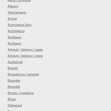
Albumy
Alternatywna
Anime
Animowane filmy
Architektura
Archiwum
Archiwum
Artykuły, felietony i eseje
Artykuły, felietony i eseje
Audiobook
Bijatyki
Biograficzne i wywiady
Biografie
Biografie
Biznes i marketing
Blues
Dokument