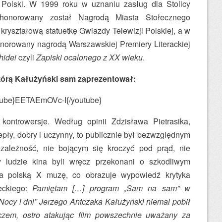
Polski. W 1999 roku w uznaniu zasług dla Stolicy
 uhonorowany został Nagrodą Miasta Stołecznego
kryształową statuetkę Gwiazdy Telewizji Polskiej, a w
onorowany nagrodą Warszawskiej Premiery Literackiej
hidei
czyli
Zapiski ocalonego z XX wieku
.
którą Kałużyński sam zaprezentował:
tube}EETAEmOVc-I{/youtube}
ontrowersje. Według opinii Zdzisława Pietrasika,
pły, dobry i uczynny, to publicznie był bezwzględnym
zależność, nie bojącym się kroczyć pod prąd, nie
y ludzie kina byli wręcz przekonani o szkodliwym
na polską X muzę, co obrazuje wypowiedź krytyka
eckiego:
Pamiętam […] program „Sam na sam” w
 „Nocy i dni” Jerzego Antczaka Kałużyński niemal pobił
czem, ostro atakując film powszechnie uważany za