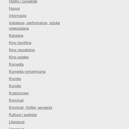
Hobby i poradniki
Humor
Informacja
Instalacje, performance, sztuka
nowoczesna
Karciane
Kino familijne
Kino niezależne
Kino polskie
Komedia
Komedia romantyczna
Komiks
Komiks
Kostiumowy
Kryminał
Kryminał, thriller, sensacja
Kultura i podróże
Literatura
Literatura