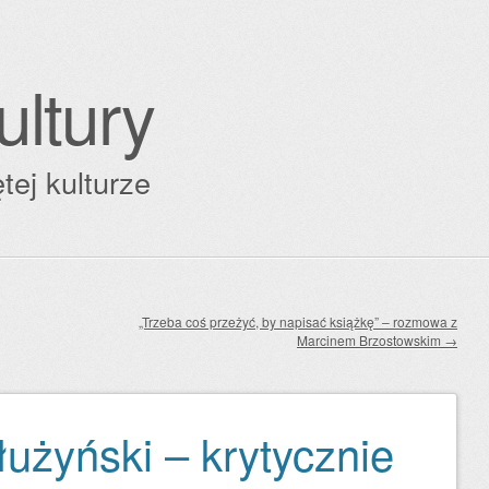
ultury
tej kulturze
„Trzeba coś przeżyć, by napisać książkę” – rozmowa z
Marcinem Brzostowskim
→
użyński – krytycznie