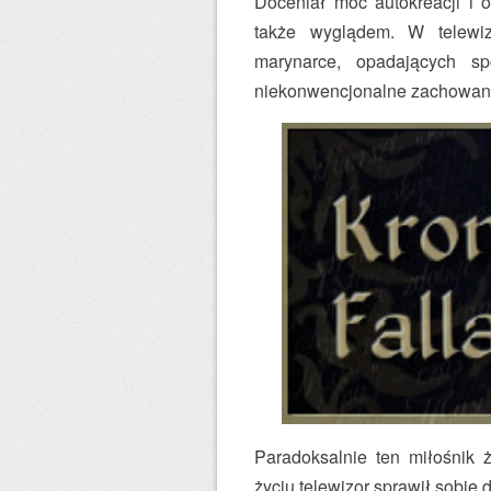
Doceniał moc autokreacji i 
także wyglądem. W telewiz
marynarce, opadających sp
niekonwencjonalne zachowania
Paradoksalnie ten miłośnik 
życiu telewizor sprawił sobie 