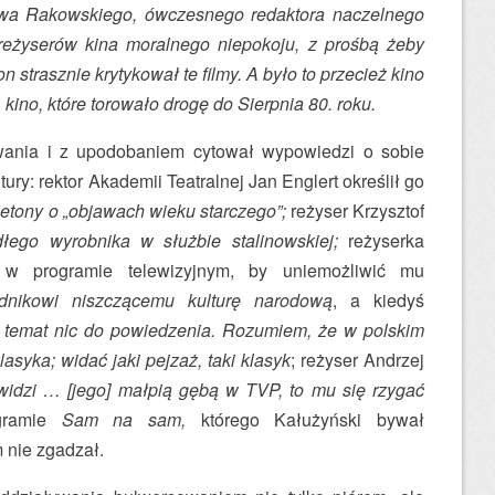
awa Rakowskiego, ówczesnego redaktora naczelnego
a reżyserów kina moralnego niepokoju, z prośbą żeby
n strasznie krytykował te filmy. A było to przecież kino
kino, które torowało drogę do Sierpnia 80. roku.
ania i z upodobaniem cytował wypowiedzi o sobie
tury: rektor Akademii Teatralnej Jan Englert określił go
ietony o „objawach wieku starczego”;
reżyser Krzysztof
łego wyrobnika w służbie stalinowskiej;
reżyserka
 w programie telewizyjnym, by uniemożliwić mu
dnikowi niszczącemu kulturę narodową
, a kiedyś
temat nic do powiedzenia. Rozumiem, że w polskim
asyka; widać jaki pejzaż, taki klasyk
; reżyser Andrzej
widzi … [jego] małpią gębą w TVP, to mu się rzygać
ogramie
Sam na sam,
którego Kałużyński bywał
m nie zgadzał.