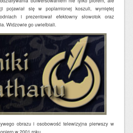
oddziaływania bulwersowaniem nie tylko piórem, ale
ji pojawiał się w poplamionej koszuli, wymiętej
odniach i prezentował efektowny słowotok oraz
. Widzowie go uwielbiali.
żywego obrazu i osobowość telewizyjna pierwszy w
dopiero w 2001 roku.