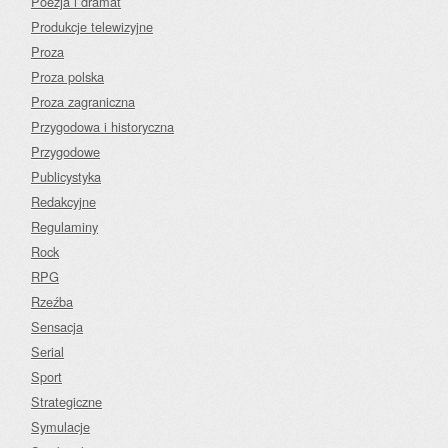
Poezja i dramat
Produkcje telewizyjne
Proza
Proza polska
Proza zagraniczna
Przygodowa i historyczna
Przygodowe
Publicystyka
Redakcyjne
Regulaminy
Rock
RPG
Rzeźba
Sensacja
Serial
Sport
Strategiczne
Symulacje