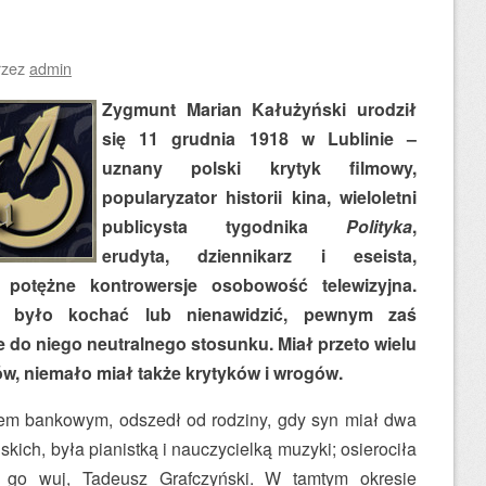
rzez
admin
Zygmunt Marian Kałużyński urodził
się 11 grudnia 1918 w Lublinie –
uznany polski krytyk filmowy,
popularyzator historii kina, wieloletni
publicysta tygodnika
Polityka
,
erudyta, dziennikarz i eseista,
potężne kontrowersje osobowość telewizyjna.
ej było kochać lub nienawidzić, pewnym zaś
do niego neutralnego stosunku. Miał przeto wielu
ów, niemało miał także krytyków i wrogów.
iem bankowym, odszedł od rodziny, gdy syn miał dwa
skich, była pianistką i nauczycielką muzyki; osierociła
go wuj, Tadeusz Grafczyński. W tamtym okresie