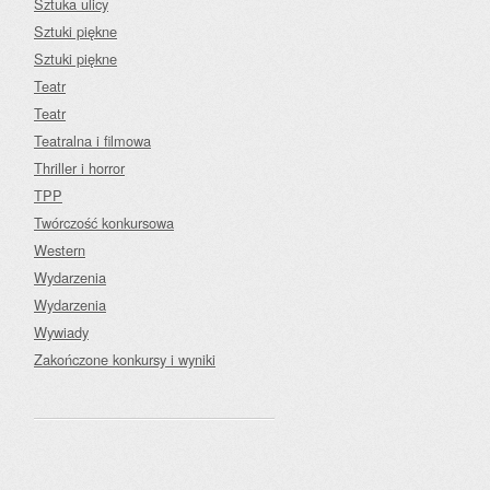
Sztuka ulicy
Sztuki piękne
Sztuki piękne
Teatr
Teatr
Teatralna i filmowa
Thriller i horror
TPP
Twórczość konkursowa
Western
Wydarzenia
Wydarzenia
Wywiady
Zakończone konkursy i wyniki