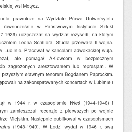
lskiej wsi Motycz.
tudia prawnicze na Wydziale Prawa Uniwersytetu
, równocześnie w Państwowym Instytucie Sztuki
7-1939) uczęszczał na wydział reżyserii, na którym
uczniem Leona Schillera. Studia przerwała II wojna.
 Lublinie. Pracował w kancelarii adwokackiej wuja.
eżał, ale pomagał AK-owcom w bezpiecznym
ób zagrożonych aresztowaniem lub represjami. W
ę z przyszłym sławnym tenorem Bogdanem Paprockim.
powali na zakonspirowanych koncertach w Lublinie i
czął w 1944 r. w czasopiśmie
Wieś
(1944-1948) i
órym zamieszczał recenzje z pierwszych po wojnie
trze Miejskim. Następnie publikował w czasopismach
ralna
(1948-1949). W Łodzi wydał w 1946 r. swą