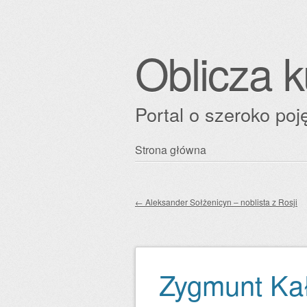
Oblicza k
Portal o szeroko poję
Przejdź
Strona główna
Główne menu
do
treści
←
Aleksander Sołżenicyn – noblista z Rosji
Zobacz wpisy
Zygmunt Kał