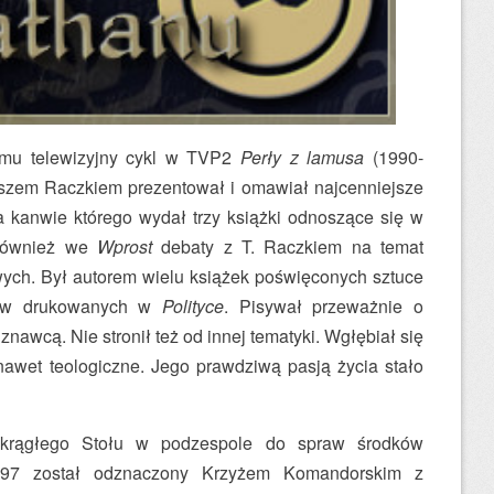
 mu telewizyjny cykl w TVP2
Perły z lamusa
(1990-
szem Raczkiem prezentował i omawiał najcenniejsze
a kanwie którego wydał trzy książki odnoszące się w
 również we
Wprost
debaty z T. Raczkiem na temat
ych. Był autorem wielu książek poświęconych sztuce
stów drukowanych w
Polityce
. Pisywał przeważnie o
 znawcą. Nie stronił też od innej tematyki. Wgłębiał się
 nawet teologiczne. Jego prawdziwą pasją życia stało
Okrągłego Stołu w podzespole do spraw środków
97 został odznaczony Krzyżem Komandorskim z