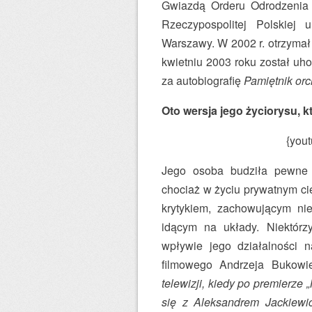
Gwiazdą Orderu Odrodzenia 
Rzeczypospolitej Polskiej
Warszawy. W 2002 r. otrzymał 
kwietniu 2003 roku został uh
za autobiografię
Pamiętnik orc
Oto wersja jego życiorysu, 
{you
Jego osoba budziła pewne k
chociaż w życiu prywatnym cie
krytykiem, zachowującym nie
idącym na układy. Niektórz
wpływie jego działalności 
filmowego Andrzeja Bukowi
telewizji, kiedy po premierze
się z Aleksandrem Jackiewi