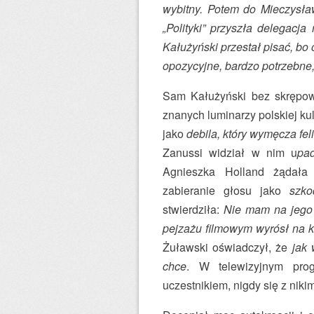
wybitny. Potem do Mieczysł
„Polityki” przyszła delegacj
Kałużyński przestał pisać, bo o
opozycyjne, bardzo potrzebne, 
Sam Kałużyński bez skrępow
znanych luminarzy polskiej kul
jako
debila, który wymęcza fel
Zanussi widział w nim u
pad
Agnieszka Holland żądała
zabieranie głosu jako
szko
stwierdziła:
Nie mam na jego 
pejzażu filmowym wyrósł na kl
Żuławski oświadczył, że
jak 
chce
. W telewizyjnym pr
uczestnikiem, nigdy się z niki