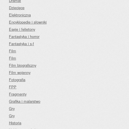
Dramat
Dziecięce
Elektroniczna
Encyklopedie i słowniki
Eseje i felietony
Fantastyka i horror
Fantastyka i s-f
Film
Film
Film biograficzny
Film wojenny
Fotografia
FPP
Fragmenty
Grafika i malarstwo
Gry
Gry
Historia