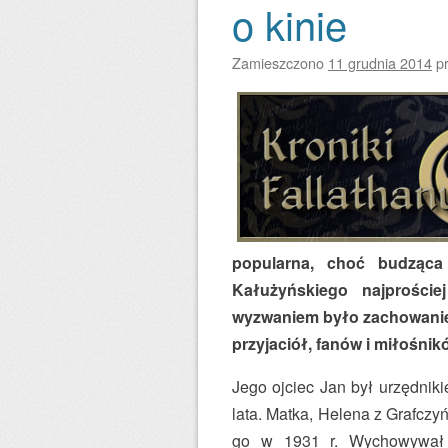
o kinie
Zamieszczono
11 grudnia 2014
p
popularna, choć budząca 
Kałużyńskiego najprości
wyzwaniem było zachowanie 
przyjaciół, fanów i miłośnik
Jego ojciec Jan był urzędnik
lata. Matka, Helena z Grafczyń
go w 1931 r. Wychowywał 