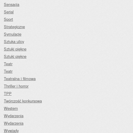
Sensacja
Serial
Sport
Strategiczne
Symulacje
Sztuka ulicy
Sztuki piękne
Sztuki piękne
Teatr
Teatr
Teatralna i filmowa
Thriller i horror
TPP
Twórczość konkursowa
Western
Wydarzenia
Wydarzenia
Wywiady