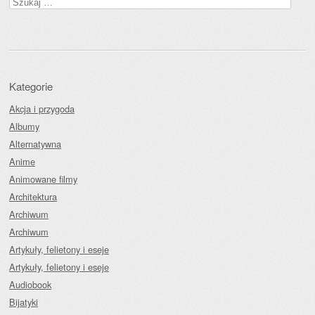
Szukaj:
Kategorie
Akcja i przygoda
Albumy
Alternatywna
Anime
Animowane filmy
Architektura
Archiwum
Archiwum
Artykuły, felietony i eseje
Artykuły, felietony i eseje
Audiobook
Bijatyki