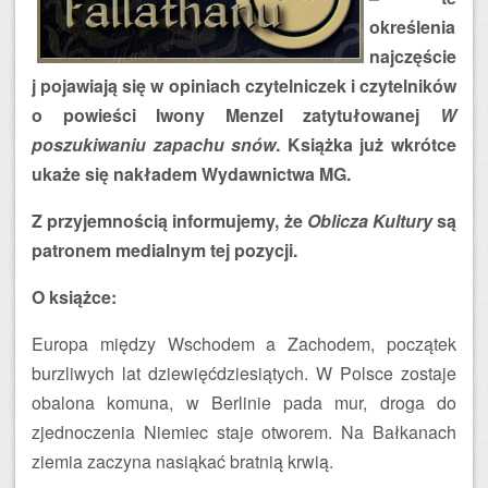
określenia
najczęście
j pojawiają się w opiniach czytelniczek i czytelników
o powieści Iwony Menzel zatytułowanej
W
poszukiwaniu zapachu snów
. Książka już wkrótce
ukaże się nakładem Wydawnictwa MG.
Z przyjemnością informujemy, że
Oblicza Kultury
są
patronem medialnym tej pozycji.
O książce:
Europa między Wschodem a Zachodem, początek
burzliwych lat dziewięćdziesiątych. W Polsce zostaje
obalona komuna, w Berlinie pada mur, droga do
zjednoczenia Niemiec staje otworem. Na Bałkanach
ziemia zaczyna nasiąkać bratnią krwią.