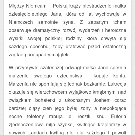
Między Niemcami i Polską krąży niestrudzenie matka
dziesięcioletniego Jana, która od lat wychowuje w
Niemczech samotnie syna. Z zapartym tchem
obserwuje dramatyczny rozwój wydarzeń i heroiczne
wysiłki swojej polskiej rodziny, która chwyta się
każdego sposobu, żeby uratować przed ostateczną
zagładą podupadły majątek.
W przypływie szaleńczej odwagi matka Jana spełnia
marzenie swojego dzieciństwa i kupuje konia.
Marzenia nie spełniają się jednak bezkarnie: Lukrecja
okazuje się wierzchowcem wyjątkowo krnąbrnym, nad
związkiem bohaterki z ukochanym Joshem coraz
bardziej ciąży cień jego byłej żony, a niepokojące
nocne telefony rabują jej resztki snu. Euforia
zjednoczeniowa mija szybko, kwitnące krajobrazy w
nowych Landach kwitną nie dla każdego i powoli