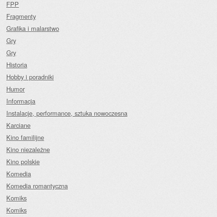
FPP
Fragmenty
Grafika i malarstwo
Gry
Gry
Historia
Hobby i poradniki
Humor
Informacja
Instalacje, performance, sztuka nowoczesna
Karciane
Kino familijne
Kino niezależne
Kino polskie
Komedia
Komedia romantyczna
Komiks
Komiks