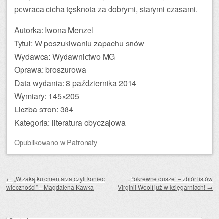
powraca cicha tęsknota za dobrymi, starymi czasami.
Autorka: Iwona Menzel
Tytuł: W poszukiwaniu zapachu snów
Wydawca: Wydawnictwo MG
Oprawa: broszurowa
Data wydania: 8 października 2014
Wymiary: 145×205
Liczba stron: 384
Kategoria: literatura obyczajowa
Opublikowano
w
Patronaty
Zobacz wpisy
←
„W zakątku cmentarza czyli koniec
„Pokrewne dusze” – zbiór listów
wieczności” – Magdalena Kawka
Virginii Woolf już w księgarniach!
→