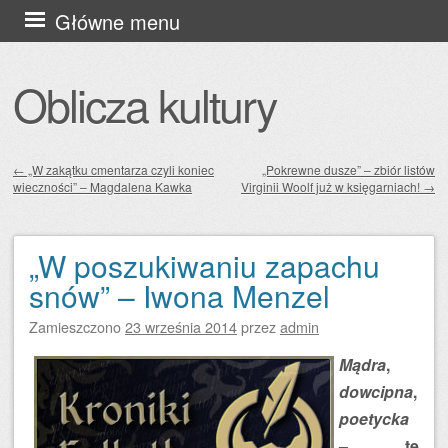
Przejdź
Główne menu
do
treści
Oblicza kultury
←
„W zakątku cmentarza czyli koniec
„Pokrewne dusze” – zbiór listów
wieczności” – Magdalena Kawka
Virginii Woolf już w księgarniach!
→
Zobacz wpisy
„W poszukiwaniu zapachu
snów” – Iwona Menzel
Zamieszczono
23 września 2014
przez
admin
Mądra
,
dowcipna
,
poetycka
– te