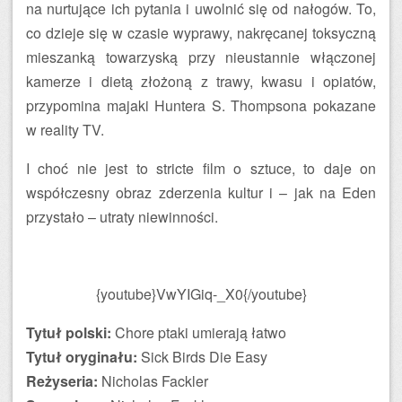
na nurtujące ich pytania i uwolnić się od nałogów. To,
co dzieje się w czasie wyprawy, nakręcanej toksyczną
mieszanką towarzyską przy nieustannie włączonej
kamerze i dietą złożoną z trawy, kwasu i opiatów,
przypomina majaki Huntera S. Thompsona pokazane
w reality TV.
I choć nie jest to stricte film o sztuce, to daje on
współczesny obraz zderzenia kultur i – jak na Eden
przystało – utraty niewinności.
{youtube}VwYIGiq-_X0{/youtube}
Tytuł polski:
Chore ptaki umierają łatwo
Tytuł oryginału:
Sick Birds Die Easy
Reżyseria:
Nicholas Fackler