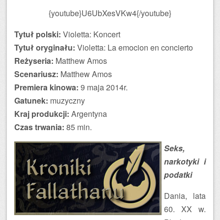
{youtube}U6UbXesVKw4{/youtube}
Tytuł polski:
Violetta: Koncert
Tytuł oryginału:
Violetta: La emocion en concierto
Reżyseria:
Matthew Amos
Scenariusz:
Matthew Amos
Premiera kinowa:
9 maja 2014r.
Gatunek:
muzyczny
Kraj produkcji:
Argentyna
Czas trwania:
85 min.
Seks,
narkotyki i
podatki
Dania, lata
60. XX w.