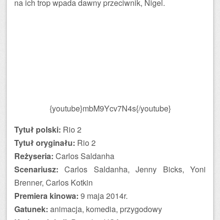
na ich trop wpada dawny przeciwnik, Nigel.
{youtube}mbM9Ycv7N4s{/youtube}
Tytuł polski:
Rio 2
Tytuł oryginału:
Rio 2
Reżyseria:
Carlos Saldanha
Scenariusz:
Carlos Saldanha, Jenny Bicks, Yoni
Brenner, Carlos Kotkin
Premiera kinowa:
9 maja 2014r.
Gatunek:
animacja, komedia, przygodowy