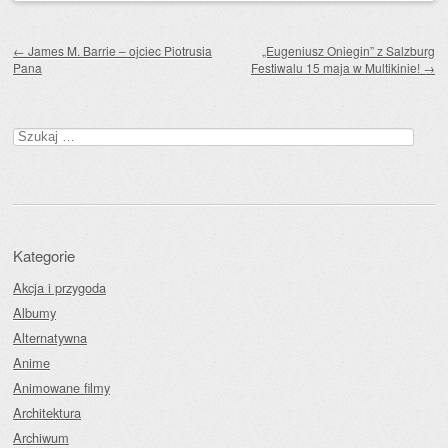
Zobacz wpisy
←
James M. Barrie – ojciec Piotrusia
„Eugeniusz Oniegin” z Salzburg
Pana
Festiwalu 15 maja w Multikinie!
→
Szukaj:
Kategorie
Akcja i przygoda
Albumy
Alternatywna
Anime
Animowane filmy
Architektura
Archiwum