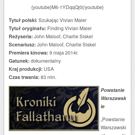
{youtube}M6-1YDqqQj0{/youtube}
Tytuł polski:
Szukając Vivian Maier
Tytuł oryginału:
Finding Vivian Maier
Reżyseria:
John Maloof, Charlie Siskel
Scenariusz:
John Maloof, Charlie Siskel
Premiera kinowa:
9 maja 2014r.
Gatunek:
dokumentalny
Kraj produkcji:
USA
Czas trwania:
83 min.
Powstanie
Warszawsk
ie
„Powstanie
Warszawski