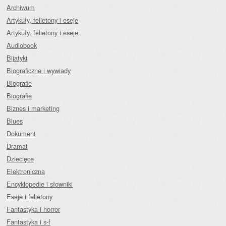
Archiwum
Artykuły, felietony i eseje
Artykuły, felietony i eseje
Audiobook
Bijatyki
Biograficzne i wywiady
Biografie
Biografie
Biznes i marketing
Blues
Dokument
Dramat
Dziecięce
Elektroniczna
Encyklopedie i słowniki
Eseje i felietony
Fantastyka i horror
Fantastyka i s-f