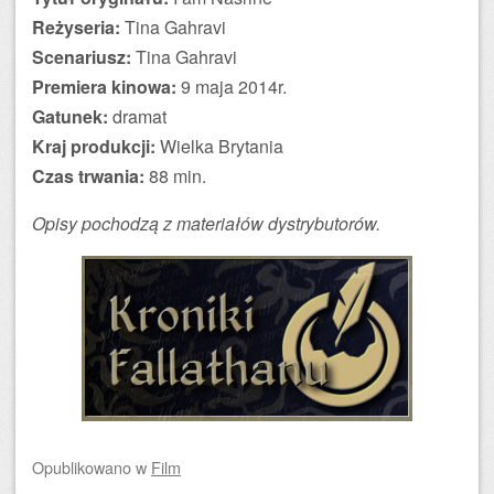
Reżyseria:
Tina Gahravi
Scenariusz:
Tina Gahravi
Premiera kinowa:
9 maja 2014r.
Gatunek:
dramat
Kraj produkcji:
Wielka Brytania
Czas trwania:
88 min.
Opisy pochodzą z materiałów dystrybutorów.
Opublikowano
w
Film