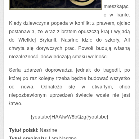
mieszkając
e w Iranie.
Kiedy dziewczyna popada w konflikt z prawem, ojciec
postanawia, że wraz z bratem opuszczą kraj i wyjadą
do Wielkiej Brytanii. Nasrine idzie do szkoły, Ali
chwyta się dorywczych prac. Powoli budują własną
niezależność, doświadczają smaku wolności.
Seria zdarzeń doprowadza jednak do tragedii, po
której po raz kolejny trzeba będzie budować wszystko
od nowa. Odnaleźć się w otwartym, choć
niepozbawionym uprzedzeń świecie wcale nie jest
łatwo.
{youtube}HAAIwW8bQzg{/youtube}
Tytuł polski:
Nasrine
Tytuł oryginału:
I am Nasrine