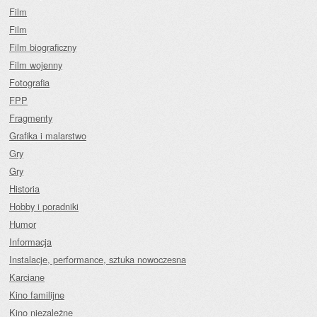
Film
Film
Film biograficzny
Film wojenny
Fotografia
FPP
Fragmenty
Grafika i malarstwo
Gry
Gry
Historia
Hobby i poradniki
Humor
Informacja
Instalacje, performance, sztuka nowoczesna
Karciane
Kino familijne
Kino niezależne