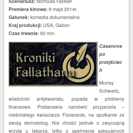
Scenariusz:
Nicholas Fackler
Premiera kinowa:
9 maja 2014r.
Gatunek:
komedia dokumentalna
Kraj produkcji:
USA, Gabon
Czas trwania:
92 min.
Casanova
po
przejściac
h
Murray
Schwartz,
właściciel antykwariatu, popada w problemy
finansowe. Postanawia namówić przyjaciela –
nieśmiałego kwiaciarza Fioravante, na spotkanie ze
swoją dermatolog. Nie chodzi jednak o zwyczajną
wizytę u lekarza, tylko o spełnienie seksualnych