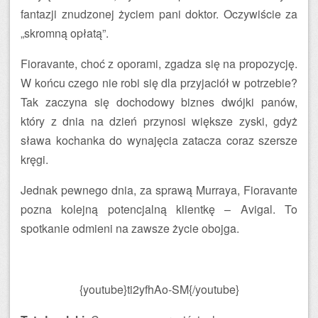
fantazji znudzonej życiem pani doktor. Oczywiście za
„skromną opłatą”.
Fioravante, choć z oporami, zgadza się na propozycję.
W końcu czego nie robi się dla przyjaciół w potrzebie?
Tak zaczyna się dochodowy biznes dwójki panów,
który z dnia na dzień przynosi większe zyski, gdyż
sława kochanka do wynajęcia zatacza coraz szersze
kręgi.
Jednak pewnego dnia, za sprawą Murraya, Fioravante
pozna kolejną potencjalną klientkę – Avigal. To
spotkanie odmieni na zawsze życie obojga.
{youtube}ti2yfhAo-SM{/youtube}