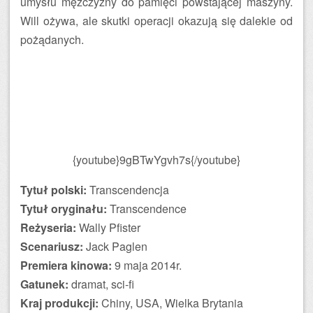
umysłu mężczyzny do pamięci powstającej maszyny.
Will ożywa, ale skutki operacji okazują się dalekie od
pożądanych.
{youtube}9gBTwYgvh7s{/youtube}
Tytuł polski:
Transcendencja
Tytuł oryginału:
Transcendence
Reżyseria:
Wally Pfister
Scenariusz:
Jack Paglen
Premiera kinowa:
9 maja 2014r.
Gatunek:
dramat, sci-fi
Kraj produkcji:
Chiny, USA, Wielka Brytania