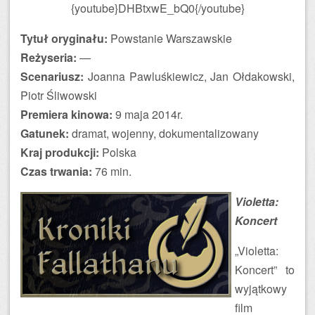
{youtube}DHBtxwE_bQ0{/youtube}
Tytuł oryginału:
Powstanie Warszawskie
Reżyseria:
—
Scenariusz:
Joanna Pawluśkiewicz, Jan Ołdakowski,
Piotr Śliwowski
Premiera kinowa:
9 maja 2014r.
Gatunek:
dramat, wojenny, dokumentalizowany
Kraj produkcji:
Polska
Czas trwania:
76 min.
Violetta:
Koncert
„Violetta:
Koncert” to
wyjątkowy
film