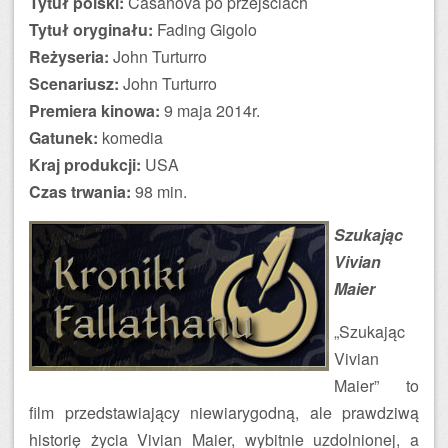
Tytuł polski:
Casanova po przejściach
Tytuł oryginału:
Fading Gigolo
Reżyseria:
John Turturro
Scenariusz:
John Turturro
Premiera kinowa:
9 maja 2014r.
Gatunek:
komedia
Kraj produkcji:
USA
Czas trwania:
98 min.
Szukając
Vivian
Maier
„Szukając
Vivian
Maier” to
film przedstawiający niewiarygodną, ale prawdziwą
historię życia Vivian Maier, wybitnie uzdolnionej, a