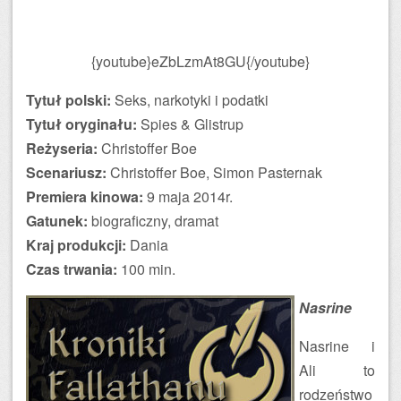
{youtube}eZbLzmAt8GU{/youtube}
Tytuł polski:
Seks, narkotyki i podatki
Tytuł oryginału:
Spies & Glistrup
Reżyseria:
Christoffer Boe
Scenariusz:
Christoffer Boe, Simon Pasternak
Premiera kinowa:
9 maja 2014r.
Gatunek:
biograficzny, dramat
Kraj produkcji:
Dania
Czas trwania:
100 min.
Nasrine
Nasrine i
Ali to
rodzeństwo