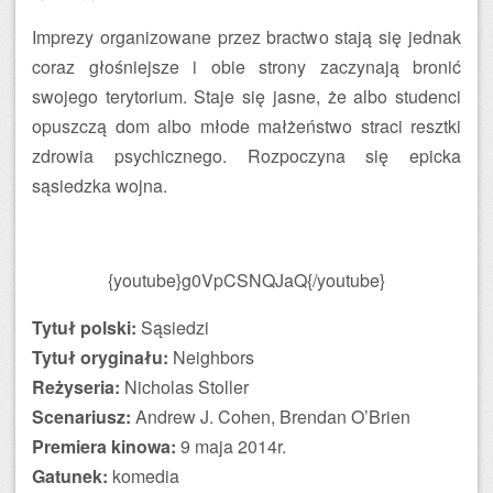
Imprezy organizowane przez bractwo stają się jednak
coraz głośniejsze i obie strony zaczynają bronić
swojego terytorium. Staje się jasne, że albo studenci
opuszczą dom albo młode małżeństwo straci resztki
zdrowia psychicznego. Rozpoczyna się epicka
sąsiedzka wojna.
{youtube}g0VpCSNQJaQ{/youtube}
Tytuł polski:
Sąsiedzi
Tytuł oryginału:
Neighbors
Reżyseria:
Nicholas Stoller
Scenariusz:
Andrew J. Cohen, Brendan O’Brien
Premiera kinowa:
9 maja 2014r.
Gatunek:
komedia