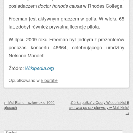
posiadaczem
doctor honoris causa
w Rhodes College.
Freeman jest aktywnym graczem w golfa. W wieku 65
lat, zdobył również prywatną licencję pilota.
W lipcu 2009 roku Freeman był jednym z prezenterów
podczas koncertu 46664, celebrującego urodziny
Nelsona Mandeli.
Źródło:
Wikipedia.org
Opublikowano
w
Biografie
Zobacz wpisy
←
Mel Blanc – człowiek o 1000
„Córka pułku” z Opery Wiedeńskiej 9
głosach
czerwca po raz pierwszy w Multikinie!
→
Szukaj: