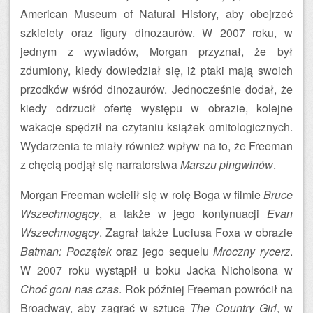
American Museum of Natural History, aby obejrzeć
szkielety oraz figury dinozaurów. W 2007 roku, w
jednym z wywiadów, Morgan przyznał, że był
zdumiony, kiedy dowiedział się, iż ptaki mają swoich
przodków wśród dinozaurów. Jednocześnie dodał, że
kiedy odrzucił ofertę występu w obrazie, kolejne
wakacje spędził na czytaniu książek ornitologicznych.
Wydarzenia te miały również wpływ na to, że Freeman
z chęcią podjął się narratorstwa
Marszu pingwinów
.
Morgan Freeman wcielił się w rolę Boga w filmie
Bruce
Wszechmogący
, a także w jego kontynuacji
Evan
Wszechmogący
. Zagrał także Luciusa Foxa w obrazie
Batman: Początek
oraz jego sequelu
Mroczny rycerz
.
W 2007 roku wystąpił u boku Jacka Nicholsona w
Choć goni nas czas
. Rok później Freeman powrócił na
Broadway, aby zagrać w sztuce
The Country Girl
, w