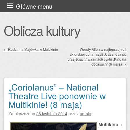
Przejdź
Główne menu
do
treści
Oblicza kultury
←
Rodzinna Majówka w Multikinie
Woody Allen w najlepszej roli
aktorskiej od lat, czyli „Casanova po
Zobacz wpisy
przejściach” w ramach cyklu „Kino na
obcasach” (6 maja)
→
„Coriolanus” – National
Theatre Live ponownie w
Multikinie! (8 maja)
Zamieszczono
28 kwietnia 2014
przez
admin
Multikino i