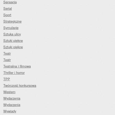
Sensacja
Serial
Sport
Strategiczne
Symulacje
Sztuka ulicy
Sztuki piękne
Sztuki piękne
Teatr
Teatr
Teatralna i filmowa
Thriller i horror
TPP
Twórczość konkursowa
Western
Wydarzenia
Wydarzenia
Wywiady