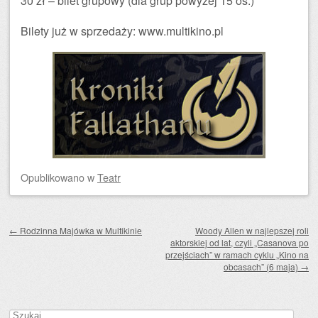
30 zł – bilet grupowy (dla grup powyżej 15 os.)
Bilety już w sprzedaży: www.multikino.pl
Opublikowano
w
Teatr
Zobacz wpisy
←
Rodzinna Majówka w Multikinie
Woody Allen w najlepszej roli
aktorskiej od lat, czyli „Casanova po
przejściach” w ramach cyklu „Kino na
obcasach” (6 maja)
→
Szukaj: