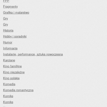
FPP
Fragmenty
Grafika i malarstwo
Gry
Gry
Historia
Hobby i poradniki
Humor
Informacja
Instalacje, performance, sztuka nowoczesna
Karciane
Kino familijne
Kino niezależne
Kino polskie
Komedia
Komedia romantyczna
Komiks
Komiks