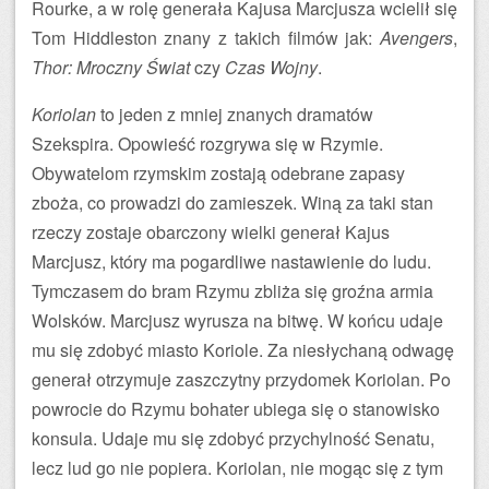
Rourke, a w rolę generała Kajusa Marcjusza wcielił się
Tom Hiddleston znany z takich filmów jak:
Avengers
,
Thor: Mroczny Świat
czy
Czas Wojny
.
Koriolan
to jeden z mniej znanych dramatów
Szekspira. Opowieść rozgrywa się w Rzymie.
Obywatelom rzymskim zostają odebrane zapasy
zboża, co prowadzi do zamieszek. Winą za taki stan
rzeczy zostaje obarczony wielki generał Kajus
Marcjusz, który ma pogardliwe nastawienie do ludu.
Tymczasem do bram Rzymu zbliża się groźna armia
Wolsków. Marcjusz wyrusza na bitwę. W końcu udaje
mu się zdobyć miasto Koriole. Za niesłychaną odwagę
generał otrzymuje zaszczytny przydomek Koriolan. Po
powrocie do Rzymu bohater ubiega się o stanowisko
konsula. Udaje mu się zdobyć przychylność Senatu,
lecz lud go nie popiera. Koriolan, nie mogąc się z tym