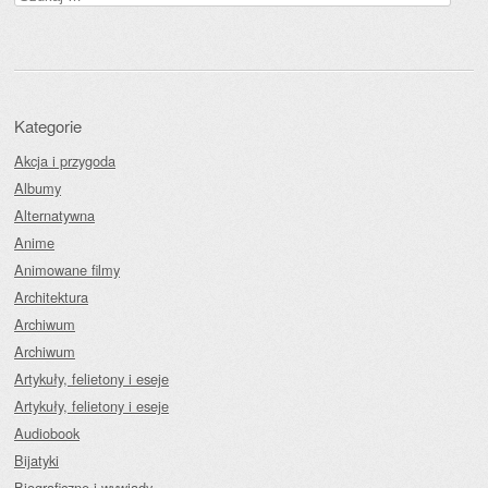
Kategorie
Akcja i przygoda
Albumy
Alternatywna
Anime
Animowane filmy
Architektura
Archiwum
Archiwum
Artykuły, felietony i eseje
Artykuły, felietony i eseje
Audiobook
Bijatyki
Biograficzne i wywiady