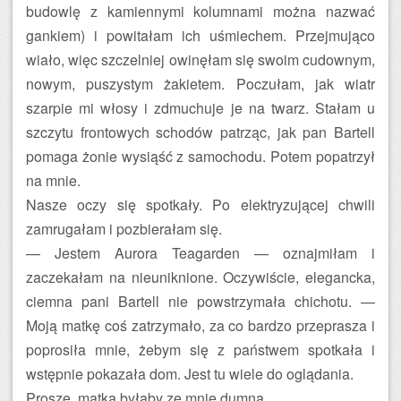
budowlę z kamiennymi kolumnami można nazwać
gankiem) i powitałam ich uśmiechem. Przejmująco
wiało, więc szczelniej owinęłam się swoim cudownym,
nowym, puszystym żakietem. Poczułam, jak wiatr
szarpie mi włosy i zdmuchuje je na twarz. Stałam u
szczytu frontowych schodów patrząc, jak pan Bartell
pomaga żonie wysiąść z samochodu. Potem popatrzył
na mnie.
Nasze oczy się spotkały. Po elektryzującej chwili
zamrugałam i pozbierałam się.
— Jestem Aurora Teagarden — oznajmiłam i
zaczekałam na nieuniknione. Oczywiście, elegancka,
ciemna pani Bartell nie powstrzymała chichotu. —
Moją matkę coś zatrzymało, za co bardzo przeprasza i
poprosiła mnie, żebym się z państwem spotkała i
wstępnie pokazała dom. Jest tu wiele do oglądania.
Proszę, matka byłaby ze mnie dumna.