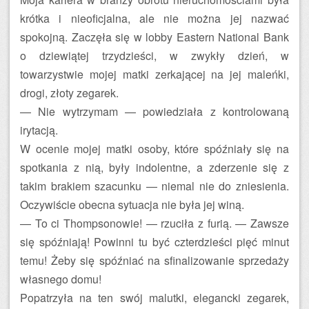
krótka i nieoficjalna, ale nie można jej nazwać
spokojną. Zaczęła się w lobby Eastern National Bank
o dziewiątej trzydzieści, w zwykły dzień, w
towarzystwie mojej matki zerkającej na jej maleńki,
drogi, złoty zegarek.
— Nie wytrzymam — powiedziała z kontrolowaną
irytacją.
W ocenie mojej matki osoby, które spóźniały się na
spotkania z nią, były indolentne, a zderzenie się z
takim brakiem szacunku — niemal nie do zniesienia.
Oczywiście obecna sytuacja nie była jej winą.
— To ci Thompsonowie! — rzuciła z furią. — Zawsze
się spóźniają! Powinni tu być czterdzieści pięć minut
temu! Żeby się spóźniać na sfinalizowanie sprzedaży
własnego domu!
Popatrzyła na ten swój malutki, elegancki zegarek,