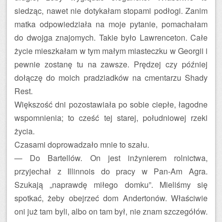
siedząc, nawet nie dotykałam stopami podłogi. Zanim
matka odpowiedziała na moje pytanie, pomachałam
do dwojga znajomych. Takie było Lawrenceton. Całe
życie mieszkałam w tym małym miasteczku w Georgii i
pewnie zostanę tu na zawsze. Prędzej czy później
dołączę do moich pradziadków na cmentarzu Shady
Rest.
Większość dni pozostawiała po sobie ciepłe, łagodne
wspomnienia; to cześć tej starej, południowej rzeki
życia.
Czasami doprowadzało mnie to szału.
— Do Bartellów. On jest inżynierem rolnictwa,
przyjechał z Illinnois do pracy w Pan-Am Agra.
Szukają „naprawdę miłego domku”. Mieliśmy się
spotkać, żeby obejrzeć dom Andertonów. Właściwie
oni już tam byli, albo on tam był, nie znam szczegółów.