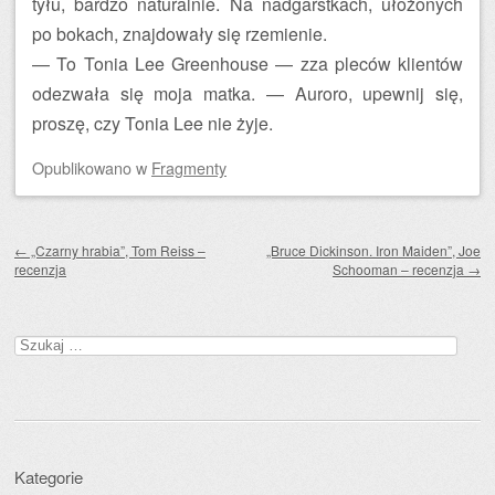
tyłu, bardzo naturalnie. Na nadgarstkach, ułożonych
po bokach, znajdowały się rzemienie.
— To Tonia Lee Greenhouse — zza pleców klientów
odezwała się moja matka. — Auroro, upewnij się,
proszę, czy Tonia Lee nie żyje.
Opublikowano
w
Fragmenty
Zobacz wpisy
←
„Czarny hrabia”, Tom Reiss –
„Bruce Dickinson. Iron Maiden”, Joe
recenzja
Schooman – recenzja
→
Szukaj:
Kategorie