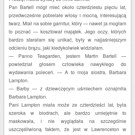
Pan Bartell mógł mieć około czterdziestu pięciu lat,
przedwcześnie pobielałe włosy i mocną, interesującą
twarz. Miał na sobie garnitur, który — nawet ja mogłam
to poznać — kosztował majątek. Jego oczy, których
bardzo starałam się unikać, były w najjaśniejszym
odcieniu brązu, jaki kiedykolwiek widziałam.
— Panno Teagarden, jestem Martin Bartell —
powiedział głosem człowieka nawykłego do
wydawania poleceń. — A to moja siostra, Barbara
Lampton.
— Barby — z dziewczęcym uśmiechem oznajmiła
Barbara Lampton.
Pani Lampton miała może ze czterdzieści lat, była
szeroka w biodrach, ale bardzo umiejętnie to
maskowała, i nie wyglądała na szczególnie
uszczęśliwioną faktem, że jest w Lawrenceton w