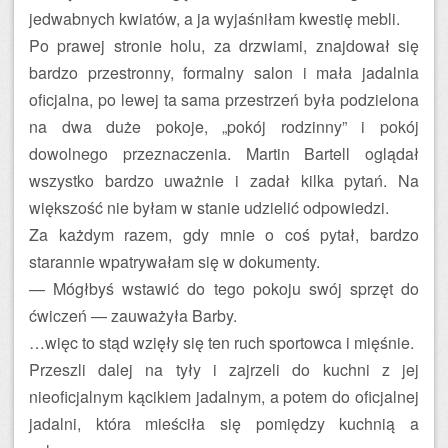
jedwabnych kwiatów, a ja wyjaśniłam kwestię mebli.
Po prawej stronie holu, za drzwiami, znajdował się
bardzo przestronny, formalny salon i mała jadalnia
oficjalna, po lewej ta sama przestrzeń była podzielona
na dwa duże pokoje, „pokój rodzinny” i pokój
dowolnego przeznaczenia. Martin Bartell oglądał
wszystko bardzo uważnie i zadał kilka pytań. Na
większość nie byłam w stanie udzielić odpowiedzi.
Za każdym razem, gdy mnie o coś pytał, bardzo
starannie wpatrywałam się w dokumenty.
— Mógłbyś wstawić do tego pokoju swój sprzęt do
ćwiczeń — zauważyła Barby.
…więc to stąd wzięły się ten ruch sportowca i mięśnie.
Przeszli dalej na tyły i zajrzeli do kuchni z jej
nieoficjalnym kącikiem jadalnym, a potem do oficjalnej
jadalni, która mieściła się pomiędzy kuchnią a