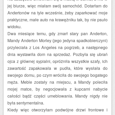
jej biurze, więc miałam swój samochód. Dotarłam do
Andertonów na tyle wcześnie, żeby zaparkować moje
praktyczne, małe auto na krawężniku tak, by nie psuło
widoku.
Dwa miesiące temu, gdy zmarł stary pan Anderton,
Mandy Anderton Morley (jego jedyna spadkobierczyni)
przyleciała z Los Angeles na pogrzeb, a następnego
dnia wystawiła dom na sprzedaż. Pozbyła się ubrań
ojca z głównej sypialni, opróżniła wszystkie szafy, ich
zawartość zapakowała w pudła, które wysłała do
swojego domu, po czym wróciła do swojego bogatego
męża. Meble zostały na miejscu, a Mandy poleciła
mojej matce, by negocjowała z kupcami nabycie
całości bądź części umeblowania. Mandy nigdy nie
była sentymentalna.
Kiedy więc otworzyłam podwójne drzwi frontowe i