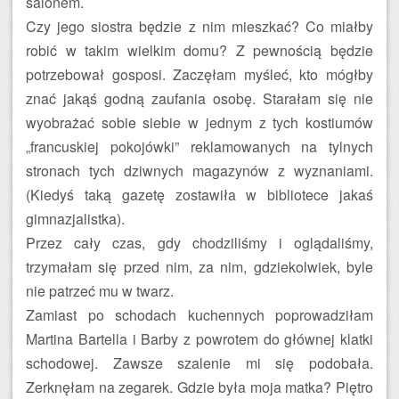
salonem.
Czy jego siostra będzie z nim mieszkać? Co miałby
robić w takim wielkim domu? Z pewnością będzie
potrzebował gosposi. Zaczęłam myśleć, kto mógłby
znać jakąś godną zaufania osobę. Starałam się nie
wyobrażać sobie siebie w jednym z tych kostiumów
„francuskiej pokojówki” reklamowanych na tylnych
stronach tych dziwnych magazynów z wyznaniami.
(Kiedyś taką gazetę zostawiła w bibliotece jakaś
gimnazjalistka).
Przez cały czas, gdy chodziliśmy i oglądaliśmy,
trzymałam się przed nim, za nim, gdziekolwiek, byle
nie patrzeć mu w twarz.
Zamiast po schodach kuchennych poprowadziłam
Martina Bartella i Barby z powrotem do głównej klatki
schodowej. Zawsze szalenie mi się podobała.
Zerknęłam na zegarek. Gdzie była moja matka? Piętro