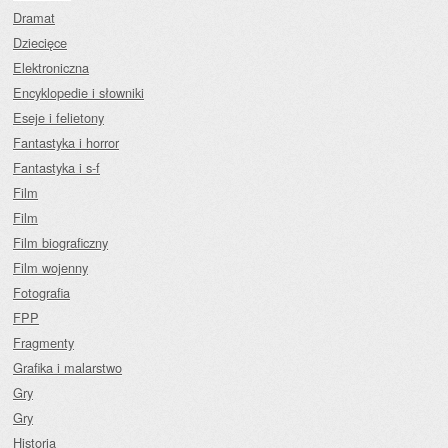
Dramat
Dziecięce
Elektroniczna
Encyklopedie i słowniki
Eseje i felietony
Fantastyka i horror
Fantastyka i s-f
Film
Film
Film biograficzny
Film wojenny
Fotografia
FPP
Fragmenty
Grafika i malarstwo
Gry
Gry
Historia