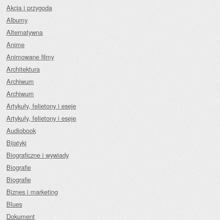
Akcja i przygoda
Albumy
Alternatywna
Anime
Animowane filmy
Architektura
Archiwum
Archiwum
Artykuły, felietony i eseje
Artykuły, felietony i eseje
Audiobook
Bijatyki
Biograficzne i wywiady
Biografie
Biografie
Biznes i marketing
Blues
Dokument