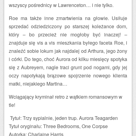
wszyscy pośrednicy w Lawrenceton… i nie tylko.
Roe ma także inne zmartwienia na głowie. Usiłuje
sprzedać odziedziczony po starszej koleżance dom,
który – bo przecież nie mogłoby być inaczej! –
znajduje się vis a vis mieszkania byłego faceta Roe, i
znaleźć sobie lokum jak najdalej od Arthura, jego żony
i córki. Do tego, choć Aurora od kilku miesięcy spotyka
się z Aubreyem, nagle traci grunt pod nogami, gdy jej
oczy napotykają brązowe spojrzenie nowego klienta
matki, niejakiego Martina…
Wciągający kryminał retro z wątkiem romansowym w
tle!
Tytuł: Trzy sypialnie, jeden trup. Aurora Teagarden
Tytuł oryginału: Three Bedrooms, One Corpse
Autorka: Charlaine Harris