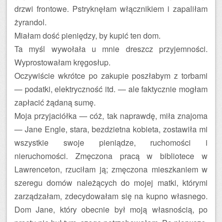
drzwi frontowe. Pstryknęłam włącznikiem i zapaliłam
żyrandol.
Miałam dość pieniędzy, by kupić ten dom.
Ta myśl wywołała u mnie dreszcz przyjemności.
Wyprostowałam kręgosłup.
Oczywiście wkrótce po zakupie poszłabym z torbami
— podatki, elektryczność itd. — ale faktycznie mogłam
zapłacić żądaną sumę.
Moja przyjaciółka — cóż, tak naprawdę, miła znajoma
— Jane Engle, stara, bezdzietna kobieta, zostawiła mi
wszystkie swoje pieniądze, ruchomości i
nieruchomości. Zmęczona pracą w bibliotece w
Lawrenceton, rzuciłam ją; zmęczona mieszkaniem w
szeregu domów należących do mojej matki, którymi
zarządzałam, zdecydowałam się na kupno własnego.
Dom Jane, który obecnie był moją własnością, po