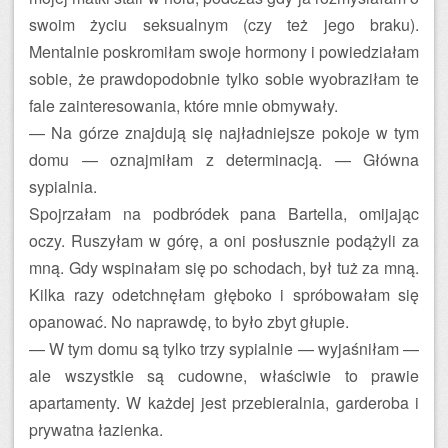
swoim życiu seksualnym (czy też jego braku).
Mentalnie poskromiłam swoje hormony i powiedziałam
sobie, że prawdopodobnie tylko sobie wyobraziłam te
fale zainteresowania, które mnie obmywały.
— Na górze znajdują się najładniejsze pokoje w tym
domu — oznajmiłam z determinacją. — Główna
sypialnia.
Spojrzałam na podbródek pana Bartella, omijając
oczy. Ruszyłam w górę, a oni posłusznie podążyli za
mną. Gdy wspinałam się po schodach, był tuż za mną.
Kilka razy odetchnęłam głęboko i spróbowałam się
opanować. No naprawdę, to było zbyt głupie.
— W tym domu są tylko trzy sypialnie — wyjaśniłam —
ale wszystkie są cudowne, właściwie to prawie
apartamenty. W każdej jest przebieralnia, garderoba i
prywatna łazienka.