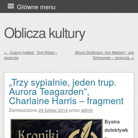
Przejdź
Główne menu
do
treści
Oblicza kultury
←
„Czarny hrabia”, Tom Reiss –
„Bruce Dickinson. Iron Maiden”, Joe
recenzja
Schooman – recenzja
→
Zobacz wpisy
„Trzy sypialnie, jeden trup.
Aurora Teagarden”,
Charlaine Harris – fragment
Zamieszczono
24 lutego 2014
przez
admin
Bystra
detektywk