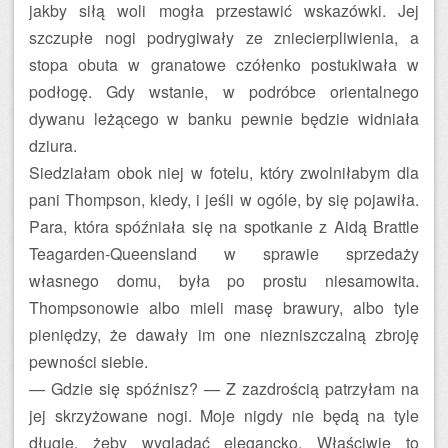
jakby siłą woli mogła przestawić wskazówki. Jej
szczupłe nogi podrygiwały ze zniecierpliwienia, a
stopa obuta w granatowe czółenko postukiwała w
podłogę. Gdy wstanie, w podróbce orientalnego
dywanu leżącego w banku pewnie będzie widniała
dziura.
Siedziałam obok niej w fotelu, który zwolniłabym dla
pani Thompson, kiedy, i jeśli w ogóle, by się pojawiła.
Para, która spóźniała się na spotkanie z Aidą Brattle
Teagarden-Queensland w sprawie sprzedaży
własnego domu, była po prostu niesamowita.
Thompsonowie albo mieli masę brawury, albo tyle
pieniędzy, że dawały im one niezniszczalną zbroję
pewności siebie.
— Gdzie się spóźnisz? — Z zazdrością patrzyłam na
jej skrzyżowane nogi. Moje nigdy nie będą na tyle
długie, żeby wyglądać elegancko. Właściwie to