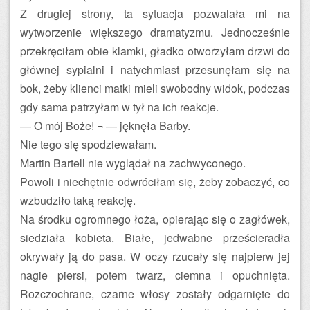
Z drugiej strony, ta sytuacja pozwalała mi na
wytworzenie większego dramatyzmu. Jednocześnie
przekręciłam obie klamki, gładko otworzyłam drzwi do
głównej sypialni i natychmiast przesunęłam się na
bok, żeby klienci matki mieli swobodny widok, podczas
gdy sama patrzyłam w tył na ich reakcje.
— O mój Boże! ¬ — jęknęła Barby.
Nie tego się spodziewałam.
Martin Bartell nie wyglądał na zachwyconego.
Powoli i niechętnie odwróciłam się, żeby zobaczyć, co
wzbudziło taką reakcję.
Na środku ogromnego łoża, opierając się o zagłówek,
siedziała kobieta. Białe, jedwabne prześcieradła
okrywały ją do pasa. W oczy rzucały się najpierw jej
nagie piersi, potem twarz, ciemna i opuchnięta.
Rozczochrane, czarne włosy zostały odgarnięte do