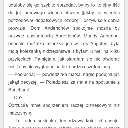
udałoby się go szybko sprzedać, byłby to kolejny liść
do jej laurowego wieńca chwały (jakby jej wieniec
potrzebował dodatkowych ozdób) i oczywiście dobra
prowizja. Dom Andertonów spokojnie można by
nazwać posiadłością Andertonów. Mandy Anderton,
obecnie mężatka mieszkająca w Los Angeles, była
moją koleżanką z dzieciństwa, i byłam u niej na kilku
przyjęciach. Pamiętam, jak starałam się nie otwierać
ust, żeby nie wyglądać na tak bardzo oszołomioną.
— Posłuchaj — powiedziała matka, nagle podejmując
jakąś decyzję. — Pojedziesz za mnie na spotkanie z
Bartellami.
— Co?
Obrzuciła mnie spojrzeniem raczej biznesowym niż
matczynym.
— To ładna sukienka; ten rdzawy kolor ci pasuje.