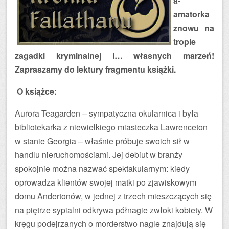
a-
amatorka
znowu na
tropie
zagadki kryminalnej i… własnych marzeń!
Zapraszamy do lektury fragmentu książki.
O książce:
Aurora Teagarden – sympatyczna okularnica i była
bibliotekarka z niewielkiego miasteczka Lawrenceton
w stanie Georgia – właśnie próbuje swoich sił w
handlu nieruchomościami. Jej debiut w branży
spokojnie można nazwać spektakularnym: kiedy
oprowadza klientów swojej matki po zjawiskowym
domu Andertonów, w jednej z trzech mieszczących się
na piętrze sypialni odkrywa półnagie zwłoki kobiety. W
kręgu podejrzanych o morderstwo nagle znajdują się