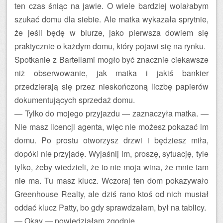
ten czas śniąc na jawie. O wiele bardziej wolałabym
szukać domu dla siebie. Ale matka wykazała sprytnie,
że jeśli będę w biurze, jako pierwsza dowiem się
praktycznie o każdym domu, który pojawi się na rynku.
Spotkanie z Bartellami mogło być znacznie ciekawsze
niż obserwowanie, jak matka i jakiś bankier
przedzierają się przez nieskończoną liczbę papierów
dokumentujących sprzedaż domu.
— Tylko do mojego przyjazdu — zaznaczyła matka. —
Nie masz licencji agenta, więc nie możesz pokazać im
domu. Po prostu otworzysz drzwi i będziesz miła,
dopóki nie przyjadę. Wyjaśnij im, proszę, sytuację, tyle
tylko, żeby wiedzieli, że to nie moja wina, że mnie tam
nie ma. Tu masz klucz. Wczoraj ten dom pokazywało
Greenhouse Realty, ale dziś rano ktoś od nich musiał
oddać klucz Patty, bo gdy sprawdzałam, był na tablicy.
— Okay — powiedziałam zgodnie.