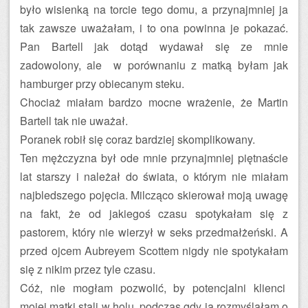
było wisienką na torcie tego domu, a przynajmniej ja
tak zawsze uważałam, i to ona powinna je pokazać.
Pan Bartell jak dotąd wydawał się ze mnie
zadowolony, ale w porównaniu z matką byłam jak
hamburger przy obiecanym steku.
Chociaż miałam bardzo mocne wrażenie, że Martin
Bartell tak nie uważał.
Poranek robił się coraz bardziej skomplikowany.
Ten mężczyzna był ode mnie przynajmniej piętnaście
lat starszy i należał do świata, o którym nie miałam
najbledszego pojęcia. Milcząco skierował moją uwagę
na fakt, że od jakiegoś czasu spotykałam się z
pastorem, który nie wierzył w seks przedmałżeński. A
przed ojcem Aubreyem Scottem nigdy nie spotykałam
się z nikim przez tyle czasu.
Cóż, nie mogłam pozwolić, by potencjalni klienci
mojej matki stali w holu, podczas gdy ja rozmyślałam o