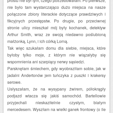
prostu nie był tym, czego potrzebowałam. Po pierwsze,
nie było tam wystarczająco dużo miejsca na nasze
połączone zbiory literackie dotyczące prawdziwych i
fikcyjnych przestępstw. Po drugie, po przeciwnej
stronie ulicy mieszkał mój były kochanek, detektyw
Arthur Smith, wraz ze swoją niedawno poślubioną
małżonką, Lynn, i ich córką Lorną.
Tak więc szukałam domu dla siebie, miejsca, które
byłoby tylko moje, z którym nie wiązałyby się
wspomnienia ani szarpiący nerwy sąsiedzi.
Parsknęłam śmiechem, gdy wyobraziłam sobie, jak w
jadalni Andertonów jem tuńczyka z puszki i krakersy
serowe.
Usłyszałam, że na wysypany żwirem, półokrągły
podjazd wtacza się jakiś samochód. Bartellowie
przyjechali nieskazitelnie czystym, białym
mercedesem. Wyszłam na wielki ganek frontowy (o ile