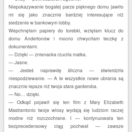
Niepokazywanie bogatej parze pięknego domu jawiło
mi się jako znacznie bardziej interesujące niż
siedzenie w bankowym lobby.
Wepchnęłam papiery do torebki, wzięłam klucz do
domu Andertonów i mocno chwyciłam teczkę z
dokumentami.
— Dzięki — znienacka rzuciła matka.
— Jasne.
— Jesteś naprawdę śliczna — stwierdziła
niespodziewanie. — A te wszystkie nowe ubrania są
znacznie lepsze niż twoja stara garderoba.
— No… dzięki.
— Odkąd pojawił się ten film z Mary Elizabeth
Mastrantonio twoje włosy wydają się ludziom raczej
modne niż rozczochrane. I — kontynuowała ten
bezprecedensowy ciąg pochwał — zawsze