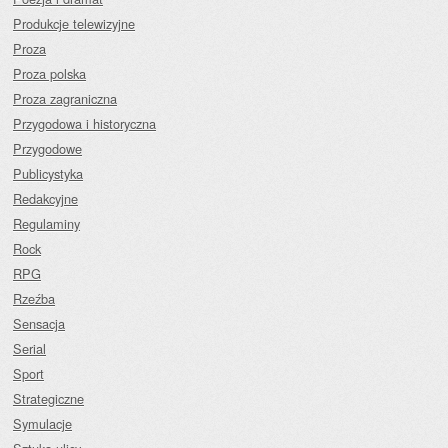
Produkcje telewizyjne
Proza
Proza polska
Proza zagraniczna
Przygodowa i historyczna
Przygodowe
Publicystyka
Redakcyjne
Regulaminy
Rock
RPG
Rzeźba
Sensacja
Serial
Sport
Strategiczne
Symulacje