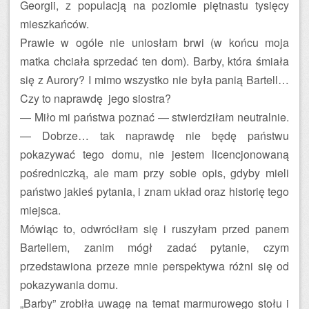
Georgii, z populacją na poziomie piętnastu tysięcy
mieszkańców.
Prawie w ogóle nie uniosłam brwi (w końcu moja
matka chciała sprzedać ten dom). Barby, która śmiała
się z Aurory? I mimo wszystko nie była panią Bartell…
Czy to naprawdę jego siostra?
— Miło mi państwa poznać — stwierdziłam neutralnie.
— Dobrze… tak naprawdę nie będę państwu
pokazywać tego domu, nie jestem licencjonowaną
pośredniczką, ale mam przy sobie opis, gdyby mieli
państwo jakieś pytania, i znam układ oraz historię tego
miejsca.
Mówiąc to, odwróciłam się i ruszyłam przed panem
Bartellem, zanim mógł zadać pytanie, czym
przedstawiona przeze mnie perspektywa różni się od
pokazywania domu.
„Barby” zrobiła uwagę na temat marmurowego stołu i