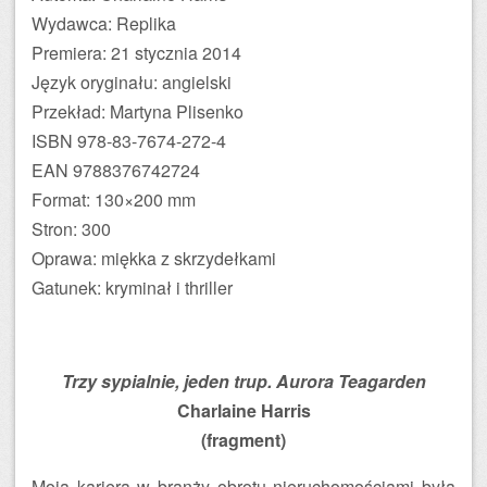
Wydawca: Replika
Premiera: 21 stycznia 2014
Język oryginału: angielski
Przekład: Martyna Plisenko
ISBN 978-83-7674-272-4
EAN 9788376742724
Format: 130×200 mm
Stron: 300
Oprawa: miękka z skrzydełkami
Gatunek: kryminał i thriller
Trzy sypialnie, jeden trup. Aurora Teagarden
Charlaine Harris
(fragment)
Moja kariera w branży obrotu nieruchomościami była