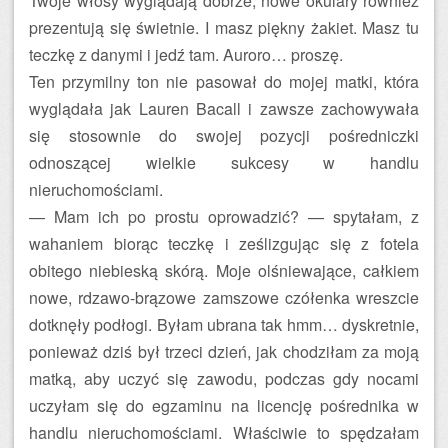
Twoje włosy wyglądają dobrze, nowe okulary również
prezentują się świetnie. I masz piękny żakiet. Masz tu
teczkę z danymi i jedź tam. Auroro… proszę.
Ten przymilny ton nie pasował do mojej matki, która
wyglądała jak Lauren Bacall i zawsze zachowywała
się stosownie do swojej pozycji pośredniczki
odnoszącej wielkie sukcesy w handlu
nieruchomościami.
— Mam ich po prostu oprowadzić? — spytałam, z
wahaniem biorąc teczkę i ześlizgując się z fotela
obitego niebieską skórą. Moje olśniewające, całkiem
nowe, rdzawo-brązowe zamszowe czółenka wreszcie
dotknęły podłogi. Byłam ubrana tak hmm… dyskretnie,
ponieważ dziś był trzeci dzień, jak chodziłam za moją
matką, aby uczyć się zawodu, podczas gdy nocami
uczyłam się do egzaminu na licencję pośrednika w
handlu nieruchomościami. Właściwie to spędzałam