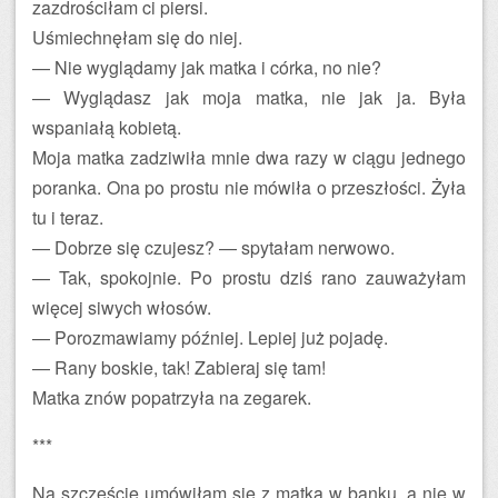
zazdrościłam ci piersi.
Uśmiechnęłam się do niej.
— Nie wyglądamy jak matka i córka, no nie?
— Wyglądasz jak moja matka, nie jak ja. Była
wspaniałą kobietą.
Moja matka zadziwiła mnie dwa razy w ciągu jednego
poranka. Ona po prostu nie mówiła o przeszłości. Żyła
tu i teraz.
— Dobrze się czujesz? — spytałam nerwowo.
— Tak, spokojnie. Po prostu dziś rano zauważyłam
więcej siwych włosów.
— Porozmawiamy później. Lepiej już pojadę.
— Rany boskie, tak! Zabieraj się tam!
Matka znów popatrzyła na zegarek.
***
Na szczęście umówiłam się z matką w banku, a nie w