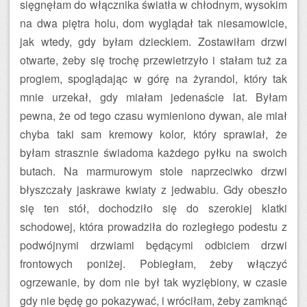
sięgnęłam do włącznika światła w chłodnym, wysokim
na dwa piętra holu, dom wyglądał tak niesamowicie,
jak wtedy, gdy byłam dzieckiem. Zostawiłam drzwi
otwarte, żeby się trochę przewietrzyło i stałam tuż za
progiem, spoglądając w górę na żyrandol, który tak
mnie urzekał, gdy miałam jedenaście lat. Byłam
pewna, że od tego czasu wymieniono dywan, ale miał
chyba taki sam kremowy kolor, który sprawiał, że
byłam strasznie świadoma każdego pyłku na swoich
butach. Na marmurowym stole naprzeciwko drzwi
błyszczały jaskrawe kwiaty z jedwabiu. Gdy obeszło
się ten stół, dochodziło się do szerokiej klatki
schodowej, która prowadziła do rozległego podestu z
podwójnymi drzwiami będącymi odbiciem drzwi
frontowych poniżej. Pobiegłam, żeby włączyć
ogrzewanie, by dom nie był tak wyziębiony, w czasie
gdy nie będę go pokazywać, i wróciłam, żeby zamknąć