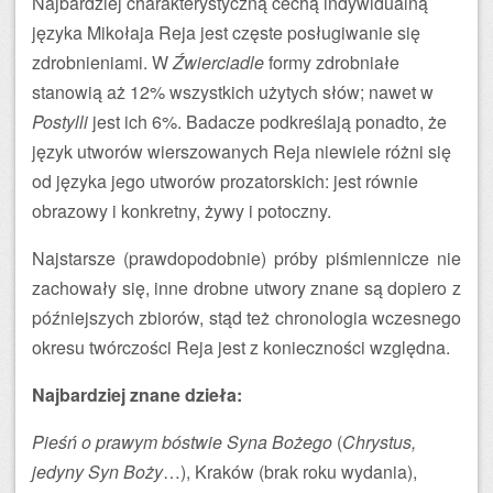
Najbardziej charakterystyczną cechą indywidualną
języka Mikołaja Reja jest częste posługiwanie się
zdrobnieniami. W
Źwierciadle
formy zdrobniałe
stanowią aż 12% wszystkich użytych słów; nawet w
Postylli
jest ich 6%. Badacze podkreślają ponadto, że
język utworów wierszowanych Reja niewiele różni się
od języka jego utworów prozatorskich: jest równie
obrazowy i konkretny, żywy i potoczny.
Najstarsze (prawdopodobnie) próby piśmiennicze nie
zachowały się, inne drobne utwory znane są dopiero z
późniejszych zbiorów, stąd też chronologia wczesnego
okresu twórczości Reja jest z konieczności względna.
Najbardziej znane dzieła:
Pieśń o prawym bóstwie Syna Bożego
(
Chrystus,
jedyny Syn Boży
…), Kraków (brak roku wydania),