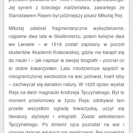
Jej synem z trzeciego małżeństwa, zawartego ze
Stanisławem Rejem był późniejszy pisarz Mikołaj Rej.
Mikołaj odebrał fragmentaryczne wykształcenie;
najpierw dwa lata w Skalbmierzu, potem kolejne dwa
we Lwowie – w 1518 został zapisany w poczet
studentów Akademii Krakowskiej, gdzie nie kwapił się
do nauki i – jak napisał w swojej biografii –
poznał co
to dobre towarzystwo
. Lata młodzieńcze spędził w
nieograniczonej swobodzie na wsi; polował, łowił ryby
– zachwycał się światem natury. W 1525 ojciec wysłał
Reja na dwór magnacki Andrzeja Tęczyńskiego. Był to
moment przełomowy w życiu Reja: zdobywał tam
przede wszystkim ogładę towarzyską, uczył się
literatury, stylistyki i ortografii. Został sekretarzem
Tęczyńskiego. Po śmierci ojca pozostał na wsi i
planów dalszej edukacji nie zrealizował. Rej popełniał