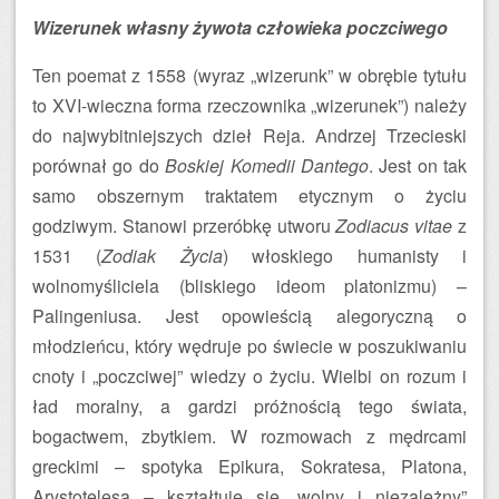
Wizerunek własny żywota człowieka poczciwego
Ten poemat z 1558 (wyraz „wizerunk” w obrębie tytułu
to XVI-wieczna forma rzeczownika „wizerunek”) należy
do najwybitniejszych dzieł Reja. Andrzej Trzecieski
porównał go do
Boskiej Komedii Dantego
. Jest on tak
samo obszernym traktatem etycznym o życiu
godziwym. Stanowi przeróbkę utworu
Zodiacus vitae
z
1531 (
Zodiak Życia
) włoskiego humanisty i
wolnomyśliciela (bliskiego ideom platonizmu) –
Palingeniusa. Jest opowieścią alegoryczną o
młodzieńcu, który wędruje po świecie w poszukiwaniu
cnoty i „poczciwej” wiedzy o życiu. Wielbi on rozum i
ład moralny, a gardzi próżnością tego świata,
bogactwem, zbytkiem. W rozmowach z mędrcami
greckimi – spotyka Epikura, Sokratesa, Platona,
Arystotelesa – kształtuje się „wolny i niezależny”