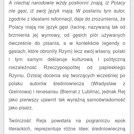
A niechaj narodowie wżdy postronni znają, iż Polacy
nie gęsi, iż swój język mają.
W posłaniu tym autor,
zgodnie z ideałami reformacji, daje do zrozumienia, że
Polacy mają nie język gęsi (łacinę, nazywaną tak od
brzmienia jej wymowy, od gęsich piór używanych
ówcześnie do pisania, a w kontekście legendy o
gęsiach, które obroniły Rzym) lecz swój własny, polski
i tym samym deklaruje kulturową i polityczną
niezależność Rzeczypospolitej od papieskiego
Rzymu. Dzisiaj docenia się tworzących wcześniej po
polsku autorów średniowiecza (Władysław z
Gielniowa) i renesansu (Biernat z Lublina), jednak Rej
jako pierwszy ujawnił tak wyraźną samoświadomość
jako pisarz.
Twórczość Reja powstała na pograniczu epok
literackich, reprezentuje różne idee: średniowieczną