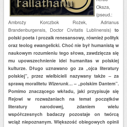
Oksza,
(pseud.:
Ambroży Korczbok Rożek, Adrianus
Brandenburgensis, Doctor Civitatis Lublinensis)
to
polski poeta i prozaik renesansowy, również polityk
oraz teolog ewangelicki. Choć nie był humanistą w
naukowym rozumieniu tego słowa, zawdzięcza się
mu upowszechnienie idei humanitas w polskiej
kulturze. Długo uznawano go za „ojca literatury
polskiej”, przez wielbicieli nazywany także – za
sprawą moralitetu
Wizerunk…
– „polskim Dantem”.
Pomimo znaczącego wkładu, jaki przypisuje się
Rejowi w rozważaniach na temat początków
literatury narodowej, zdaniem wielu
współczesnych badaczy pozostaje on twórcą
wciąż niepoznanym. Większość obiegowych opinii