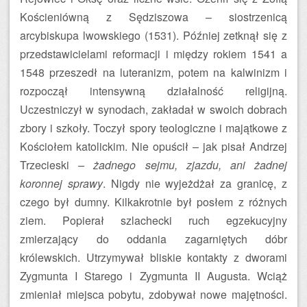
Kościeniówną z Sędziszowa – siostrzenicą
arcybiskupa lwowskiego (1531). Później zetknął się z
przedstawicielami reformacji i między rokiem 1541 a
1548 przeszedł na luteranizm, potem na kalwinizm i
rozpoczął intensywną działalność religijną.
Uczestniczył w synodach, zakładał w swoich dobrach
zbory i szkoły. Toczył spory teologiczne i majątkowe z
Kościołem katolickim. Nie opuścił – jak pisał Andrzej
Trzecieski
– żadnego sejmu, zjazdu, ani żadnej
koronnej sprawy
. Nigdy nie wyjeżdżał za granicę, z
czego był dumny. Kilkakrotnie był posłem z różnych
ziem. Popierał szlachecki ruch egzekucyjny
zmierzający do oddania zagarniętych dóbr
królewskich. Utrzymywał bliskie kontakty z dworami
Zygmunta I Starego i Zygmunta II Augusta. Wciąż
zmieniał miejsca pobytu, zdobywał nowe majętności.