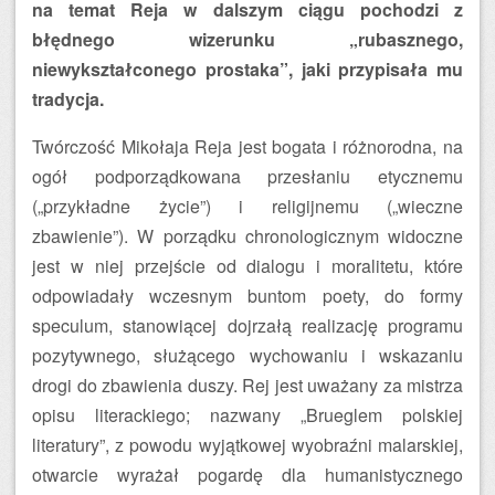
na temat Reja w dalszym ciągu pochodzi z
błędnego wizerunku „rubasznego,
niewykształconego prostaka”, jaki przypisała mu
tradycja.
Twórczość Mikołaja Reja jest bogata i różnorodna, na
ogół podporządkowana przesłaniu etycznemu
(„przykładne życie”) i religijnemu („wieczne
zbawienie”). W porządku chronologicznym widoczne
jest w niej przejście od dialogu i moralitetu, które
odpowiadały wczesnym buntom poety, do formy
speculum, stanowiącej dojrzałą realizację programu
pozytywnego, służącego wychowaniu i wskazaniu
drogi do zbawienia duszy. Rej jest uważany za mistrza
opisu literackiego; nazwany „Brueglem polskiej
literatury”, z powodu wyjątkowej wyobraźni malarskiej,
otwarcie wyrażał pogardę dla humanistycznego