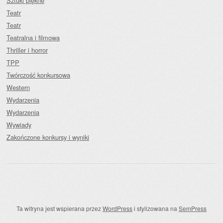
Sztuki piękne
Teatr
Teatr
Teatralna i filmowa
Thriller i horror
TPP
Twórczość konkursowa
Western
Wydarzenia
Wydarzenia
Wywiady
Zakończone konkursy i wyniki
Ta witryna jest wspierana przez
WordPress
i stylizowana na
SemPress