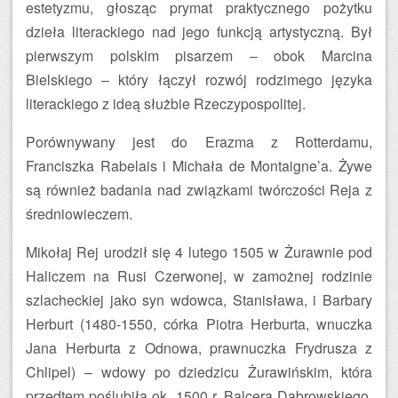
estetyzmu, głosząc prymat praktycznego pożytku
dzieła literackiego nad jego funkcją artystyczną. Był
pierwszym polskim pisarzem – obok Marcina
Bielskiego – który łączył rozwój rodzimego języka
literackiego z ideą służbie Rzeczypospolitej.
Porównywany jest do Erazma z Rotterdamu,
Franciszka Rabelais i Michała de Montaigne’a. Żywe
są również badania nad związkami twórczości Reja z
średniowieczem.
Mikołaj Rej urodził się 4 lutego 1505 w Żurawnie pod
Haliczem na Rusi Czerwonej, w zamożnej rodzinie
szlacheckiej jako syn wdowca, Stanisława, i Barbary
Herburt (1480-1550, córka Piotra Herburta, wnuczka
Jana Herburta z Odnowa, prawnuczka Frydrusza z
Chlipel) – wdowy po dziedzicu Żurawińskim, która
przedtem poślubiła ok. 1500 r. Balcera Dąbrowskiego.