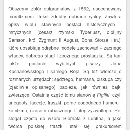
Obszerny zbiór epigramatów z 1562, nacechowany
moralizmem. Tekst zdobiły dobrane ryciny. Zawiera
opisy wielu sławnych postaci historycznych i
mitycznych (cesarz rzymski Tyberiusz, biblijny
Samson, król Zygmunt II August, Bona Sforza i in.),
które uosabiają odrębne modele zachowań – zacnego
władcy, dobrego sługi i zbożnego prostaczka. Są tam
także postacie wybitnych pisarzy: Jana
Kochanowskiego i samego Reja. Są też wiersze o
rozmaitych urzędach: sędziego, hetmana, biskupa czy
(zjadliwie opisanego) papieża, jak również bajki
zwierzęce. Ostatnią część tomu stanowią
Figliki
, czyli
anegdoty, facecje, fraszki, pełne pogodnego humoru i
komizmu, czasem rubasznego i nieprzyzwoitego. Rej
sięgał często do wzoru Biernata z Lublina, a jako
twórca polskiej fraszki stał się prekursorem