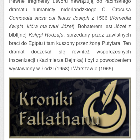
Pewne fragmenty utworu nawiązują do łacińskiego
dramatu humanisty niderlandzkiego C. Crocusa
Comoedia sacra cui titulus Joseph
z 1536 (
Komedia
święta, która ma tytuł Józef
). Bohaterem jest Józef z
biblijnej
Księgi Rodzaju
, sprzedany przez zawistnych
braci do Egiptu i tam kuszony przez żonę Putyfara. Ten
dramat doczekał się również współczesnych
inscenizacji (Kazimierza Dejmka) i był z powodzeniem
wystawiony w Łodzi (1958) i Warszawie (1965).