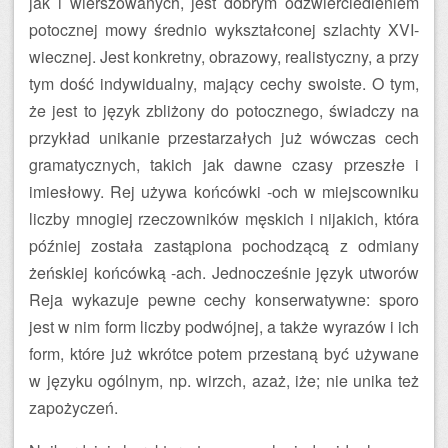
jak i wierszowanych, jest dobrym odzwierciedleniem
potocznej mowy średnio wykształconej szlachty XVI-
wiecznej. Jest konkretny, obrazowy, realistyczny, a przy
tym dość indywidualny, mający cechy swoiste. O tym,
że jest to język zbliżony do potocznego, świadczy na
przykład unikanie przestarzałych już wówczas cech
gramatycznych, takich jak dawne czasy przeszłe i
imiesłowy. Rej używa końcówki -och w miejscowniku
liczby mnogiej rzeczowników męskich i nijakich, która
później została zastąpiona pochodzącą z odmiany
żeńskiej końcówką -ach. Jednocześnie język utworów
Reja wykazuje pewne cechy konserwatywne: sporo
jest w nim form liczby podwójnej, a także wyrazów i ich
form, które już wkrótce potem przestaną być używane
w języku ogólnym, np. wirzch, azaż, iże; nie unika też
zapożyczeń.