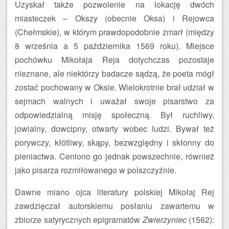
Uzyskał także pozwolenie na lokację dwóch
miasteczek – Okszy (obecnie Oksa) i Rejowca
(Chełmskie), w którym prawdopodobnie zmarł (między
8 września a 5 października 1569 roku). Miejsce
pochówku Mikołaja Reja dotychczas pozostaje
nieznane, ale niektórzy badacze sądzą, że poeta mógł
zostać pochowany w Oksie. Wielokrotnie brał udział w
sejmach walnych i uważał swoje pisarstwo za
odpowiedzialną misję społeczną. Był ruchliwy,
jowialny, dowcipny, otwarty wobec ludzi. Bywał też
porywczy, kłótliwy, skąpy, bezwzględny i skłonny do
pieniactwa. Ceniono go jednak powszechnie, również
jako pisarza rozmiłowanego w polszczyźnie.
Dawne miano ojca literatury polskiej Mikołaj Rej
zawdzięczał autorskiemu posłaniu zawartemu w
zbiorze satyrycznych epigramatów
Zwierzyniec
(1562):