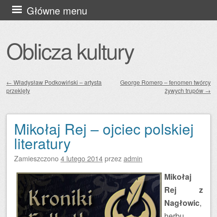
Przejdź
Główne menu
do
treści
Oblicza kultury
←
Władysław Podkowiński – artysta
George Romero – fenomen twórcy
przeklęty
żywych trupów
→
Zobacz wpisy
Mikołaj Rej – ojciec polskiej
literatury
Zamieszczono
4 lutego 2014
przez
admin
Mikołaj
Rej z
Nagłowic
,
herbu