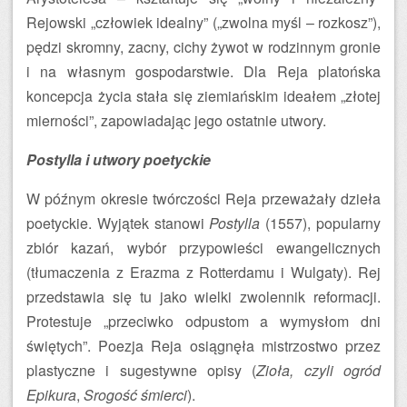
Rejowski „człowiek idealny” („zwolna myśl – rozkosz”),
pędzi skromny, zacny, cichy żywot w rodzinnym gronie
i na własnym gospodarstwie. Dla Reja platońska
koncepcja życia stała się ziemiańskim ideałem „złotej
mierności”, zapowiadając jego ostatnie utwory.
Postylla i utwory poetyckie
W późnym okresie twórczości Reja przeważały dzieła
poetyckie. Wyjątek stanowi
Postylla
(1557), popularny
zbiór kazań, wybór przypowieści ewangelicznych
(tłumaczenia z Erazma z Rotterdamu i Wulgaty). Rej
przedstawia się tu jako wielki zwolennik reformacji.
Protestuje „przeciwko odpustom a wymysłom dni
świętych”. Poezja Reja osiągnęła mistrzostwo przez
plastyczne i sugestywne opisy (
Zioła, czyli ogród
Epikura
,
Srogość śmierci
).