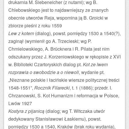
drukarnia M. Siebeneicher (z nutami); wg B.
Chlebowskiego jest to najdawniejszy ze znanych
obecnie utworów Reja, wspomina ją B. Groicki w
zbiorze pieśni z roku 1559
Lew z kotem
(dialog), powst. pomiędzy 1530 a 1540(?),
zaginął (wymienił go A. Trzecieski; wg P.
Chmielowskiego, A. Brücknera i R. Pilata jest nim
odszukany przez J. Korzeniowskiego w rękopisie z XVI
w. Biblioteki Czartoryskich dialog pt.
Kot ze lwem
rozprawia o swobodzie a o niewoli
, wydanie pt.
„Nieznane polskie i łacińskie wiersze politycznej treści
1548-1551”,
Rocznik Filarecki
, t. 1 (1886); przedr. I.
Chrzanowski, S. Kot Humanizm i reformacja w Polsce,
Lwów 1927
Kostyra z pijanicą
(dialog; wg T. Witczaka utwór
dedykowany Stanisławowi Łaskiemu), powst.
pomiędzy 1530 a 1540, Kraków (brak roku wydania),