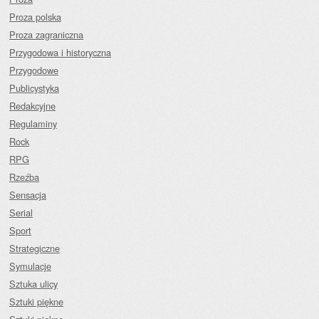
Proza polska
Proza zagraniczna
Przygodowa i historyczna
Przygodowe
Publicystyka
Redakcyjne
Regulaminy
Rock
RPG
Rzeźba
Sensacja
Serial
Sport
Strategiczne
Symulacje
Sztuka ulicy
Sztuki piękne