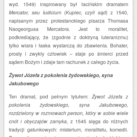
wyd. 1549) inspirowany był łacińskim dramatem
Mercator, seu Iudicium
(
Kupiec, czyli sąd
) z 1540,
napisanym przez protestanckiego pisarza Thomasa
Naogeorgusa Mercatora. Jest to moralitet,
podkreślający, że (zgodnie z doktryną luteranizmu)
tylko wiara i łaska wystarczą do zbawienia. Bohater,
prosty i zwykły człowiek – staje po śmierci przed
sądem Bożym i zdaje tam rachunek z całego życia.
Żywot Józefa z pokolenia żydowskiego, syna
Jakubowego
Ten dramat, pod pełnym tytułem:
Żywot Józefa z
pokolenia żydowskiego, syna Jakubowego,
rozdzielony w rozmowach person, który w sobie wiele
cnót i obyczajów zamyka
, z 1545 sięga do różnych
tradycji gatunkowych: misterium, moralitetu, komedii.