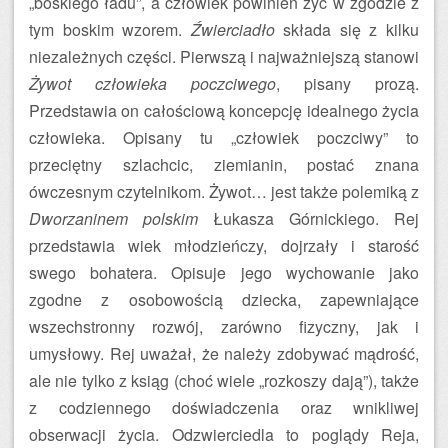
„boskiego ładu”, a człowiek powinien żyć w zgodzie z
tym boskim wzorem.
Źwierciadło
składa się z kilku
niezależnych części. Pierwszą i najważniejszą stanowi
Żywot człowieka poczciwego
, pisany prozą.
Przedstawia on całościową koncepcję idealnego życia
człowieka. Opisany tu „człowiek poczciwy” to
przeciętny szlachcic, ziemianin, postać znana
ówczesnym czytelnikom. Żywot… jest także polemiką z
Dworzaninem polskim
Łukasza Górnickiego. Rej
przedstawia wiek młodzieńczy, dojrzały i starość
swego bohatera. Opisuje jego wychowanie jako
zgodne z osobowością dziecka, zapewniające
wszechstronny rozwój, zarówno fizyczny, jak i
umysłowy. Rej uważał, że należy zdobywać mądrość,
ale nie tylko z ksiąg (choć wiele „rozkoszy dają”), także
z codziennego doświadczenia oraz wnikliwej
obserwacji życia. Odzwierciedla to poglądy Reja,