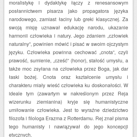
moralistykę i dydaktykę łączy z renesansowym
posłannictwem pisarza jako propagatora języka
narodowego, zamiast łaciny lub greki klasycznej. Za
swoją misję uznawał edukację narodu, ukazanie
harmonii człowieka i natury. Jego zdaniem „człowiek
naturalny”, powinien mówić i pisać w swoim ojczystym
języku. Człowieka powinna cechować „cnota”, czyli
prawość, sumienie, „cześć” (honor), stałość umysłu, a
także moc zsyłana na człowieka przez Boga, jak dar
łaski bożej. Cnota oraz kształcenie umysłu i
charakteru miały wieść człowieka ku doskonałości. W
ideale tym (zawartym w nakreślonym przez Reja
wizerunku ziemianina) kryje się humanistyczne
umiłowanie człowieka. Jest to wyraźne dziedzictwo
filozofa i filologa Erazma z Rotterdamu. Rej znał pisma
tego humanisty i nawiązywał do jego koncepcji
etycznych.