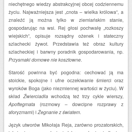
niechętnego wiedzy abstrakcyjnej obcej codziennemu
życiu. Najważniejsza jest „cnota – wielka królowa”, a
znaleźć ją można tylko w ziemiańskim stanie,
gospodarując na wsi. Rej głosi pochwałę „rozkoszy
wiejskich”, opisuje rozsądny ożenek i stateczny
szlachecki żywot. Przedstawia też obraz kultury
szlacheckiej i barwny poradnik gospodarowania, np.
Przysmaki domowe nie kosztowne
.
Starość powinna być pogodna: cechować ją ma
stoickie, spokojne i ufne oczekiwanie śmierci oraz
wyroków Boga (jako niezmiennej wartości w życiu). W
skład
Źwierciadła
wchodzą też trzy cykle wierszy,
Apoftegmata
(rozmowy – dowcipne rozprawy z
aforyzmami) i
Żegnanie z światem
.
Język utworów Mikołaja Reja, zarówno prozatorskich,