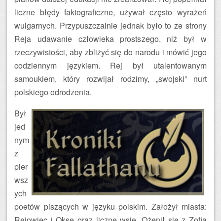
liczne błędy faktograficzne, używał często wyrażeń
wulgarnych. Przypuszczalnie jednak było to ze strony
Reja udawanie człowieka prostszego, niż był w
rzeczywistości, aby zbliżyć się do narodu i mówić jego
codziennym językiem. Rej był utalentowanym
samoukiem, który rozwijał rodzimy, „swojski” nurt
polskiego odrodzenia.
Był
jed
nym
z
pier
wsz
ych
poetów piszących w języku polskim. Założył miasta:
Rejowiec i Oksę oraz liczne wsie. Ożenił się z Zofią