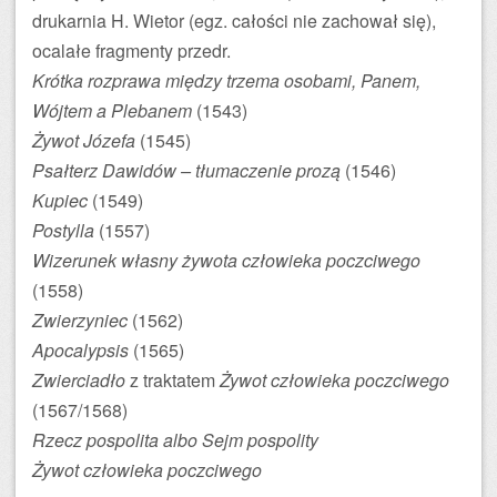
drukarnia H. Wietor (egz. całości nie zachował się),
ocalałe fragmenty przedr.
Krótka rozprawa między trzema osobami, Panem,
Wójtem a Plebanem
(1543)
Żywot Józefa
(1545)
Psałterz Dawidów – tłumaczenie prozą
(1546)
Kupiec
(1549)
Postylla
(1557)
Wizerunek własny żywota człowieka poczciwego
(1558)
Zwierzyniec
(1562)
Apocalypsis
(1565)
Zwierciadło
z traktatem
Żywot człowieka poczciwego
(1567/1568)
Rzecz pospolita albo Sejm pospolity
Żywot człowieka poczciwego