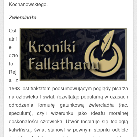
Kochanowskiego.
Zwierciadło
Ost
atni
e
dzie
ło
Rej
a z
1568 jest traktatem podsumowującym poglądy pisarza
na człowieka i świat, rozwijając popularną w czasach
odrodzenia formułę gatunkową źwierciadła (łac.
speculum), czyli wizerunku jako ideału moralnej
doskonałości człowieka. Utwór inspiruje się teologią
kalwińską: świat stanowi w pewnym stopniu odbicie