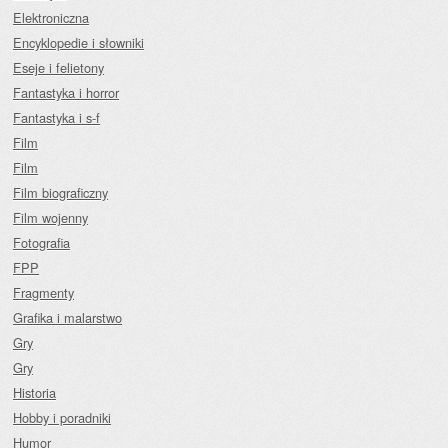
Elektroniczna
Encyklopedie i słowniki
Eseje i felietony
Fantastyka i horror
Fantastyka i s-f
Film
Film
Film biograficzny
Film wojenny
Fotografia
FPP
Fragmenty
Grafika i malarstwo
Gry
Gry
Historia
Hobby i poradniki
Humor