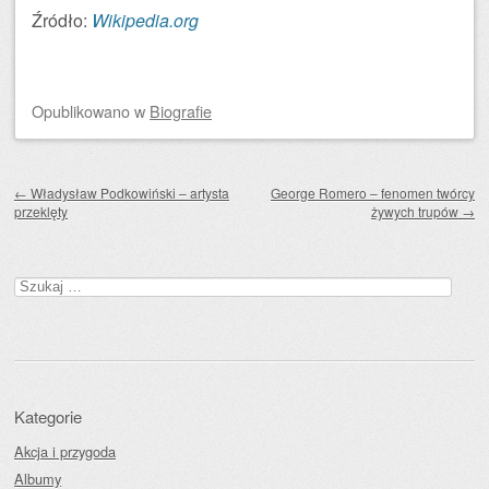
Źródło:
Wikipedia.org
Opublikowano
w
Biografie
Zobacz wpisy
←
Władysław Podkowiński – artysta
George Romero – fenomen twórcy
przeklęty
żywych trupów
→
Szukaj:
Kategorie
Akcja i przygoda
Albumy