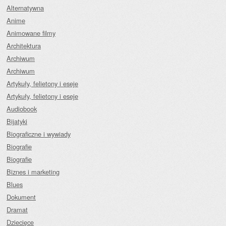
Alternatywna
Anime
Animowane filmy
Architektura
Archiwum
Archiwum
Artykuły, felietony i eseje
Artykuły, felietony i eseje
Audiobook
Bijatyki
Biograficzne i wywiady
Biografie
Biografie
Biznes i marketing
Blues
Dokument
Dramat
Dziecięce