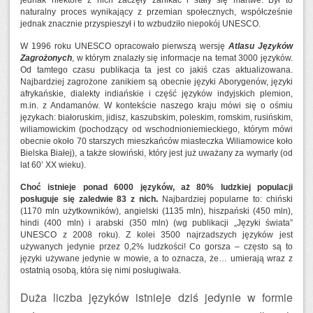
jednak niektóre z nich zaczęły zanikać i stały się martwe. Był to
naturalny proces wynikający z przemian społecznych, współcześnie
jednak znacznie przyspieszył i to wzbudziło niepokój UNESCO.
W 1996 roku UNESCO opracowało pierwszą wersję
Atlasu Języków
Zagrożonych
, w którym znalazły się informacje na temat 3000 języków.
Od tamtego czasu publikacja ta jest co jakiś czas aktualizowana.
Najbardziej zagrożone zanikiem są obecnie języki Aborygenów, języki
afrykańskie, dialekty indiańskie i część języków indyjskich plemion,
m.in. z Andamanów. W kontekście naszego kraju mówi się o ośmiu
językach: białoruskim, jidisz, kaszubskim, poleskim, romskim, rusińskim,
wiliamowickim (pochodzący od wschodnioniemieckiego, którym mówi
obecnie około 70 starszych mieszkańców miasteczka Wiliamowice koło
Bielska Białej), a także słowiński, który jest już uważany za wymarły (od
lat 60’ XX wieku).
Choć istnieje ponad 6000 języków, aż 80% ludzkiej populacji
posługuje się zaledwie 83 z nich.
Najbardziej popularne to: chiński
(1170 mln użytkowników), angielski (1135 mln), hiszpański (450 mln),
hindi (400 mln) i arabski (350 mln) (wg publikacji „Języki świata”
UNESCO z 2008 roku). Z kolei 3500 najrzadszych języków jest
używanych jedynie przez 0,2% ludzkości! Co gorsza – często są to
języki używane jedynie w mowie, a to oznacza, że… umierają wraz z
ostatnią osobą, która się nimi posługiwała.
Duża liczba języków istnieje dziś jedynie w formie