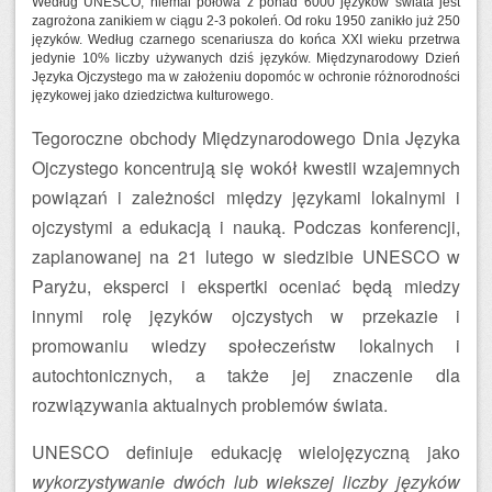
Według UNESCO, niemal połowa z ponad 6000 języków świata jest
zagrożona zanikiem w ciągu 2-3 pokoleń. Od roku 1950 zanikło już 250
języków. Według czarnego scenariusza do końca XXI wieku przetrwa
jedynie 10% liczby używanych dziś języków. Międzynarodowy Dzień
Języka Ojczystego ma w założeniu dopomóc w ochronie różnorodności
językowej jako dziedzictwa kulturowego.
Tegoroczne obchody Międzynarodowego Dnia Języka
Ojczystego koncentrują się wokół kwestii wzajemnych
powiązań i zależności między językami lokalnymi i
ojczystymi a edukacją i nauką. Podczas konferencji,
zaplanowanej na 21 lutego w siedzibie UNESCO w
Paryżu, eksperci i ekspertki oceniać będą miedzy
innymi rolę języków ojczystych w przekazie i
promowaniu wiedzy społeczeństw lokalnych i
autochtonicznych, a także jej znaczenie dla
rozwiązywania aktualnych problemów świata.
UNESCO definiuje edukację wielojęzyczną jako
wykorzystywanie dwóch lub wiekszej liczby języków