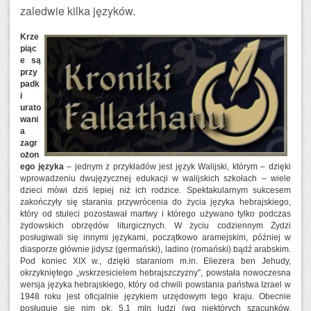
zaledwie kilka języków.
Krze
piąc
e są
przy
padk
i
urato
wani
a
zagr
ożon
ego języka
– jednym z przykładów jest język Walijski, którym – dzięki
wprowadzeniu dwujęzycznej edukacji w walijskich szkołach – wiele
dzieci mówi dziś lepiej niż ich rodzice. Spektakularnym sukcesem
zakończyły się starania przywrócenia do życia języka hebrajskiego,
który od stuleci pozostawał martwy i którego używano tylko podczas
żydowskich obrzędów liturgicznych. W życiu codziennym Żydzi
posługiwali się innymi językami, początkowo aramejskim, później w
diasporze głównie jidysz (germański), ladino (romański) bądź arabskim.
Pod koniec XIX w., dzięki staraniom m.in. Eliezera ben Jehudy,
okrzykniętego „wskrzesicielem hebrajszczyzny”, powstała nowoczesna
wersja języka hebrajskiego, który od chwili powstania państwa Izrael w
1948 roku jest oficjalnie językiem urzędowym tego kraju. Obecnie
posługuje się nim ok. 5,1 mln ludzi (wg niektórych szacunków,