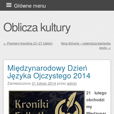
Przejdź
Główne menu
do
treści
Oblicza kultury
←
Premiery tygodnia (21-27 lutego)
Nina Simone – najwyższa kapłanka
soulu
→
Zobacz wpisy
Międzynarodowy Dzień
Języka Ojczystego 2014
Zamieszczono
21 lutego 2014
przez
admin
21 lutego
obchodzi
my
Międzynar