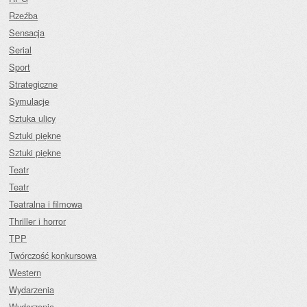
Rzeźba
Sensacja
Serial
Sport
Strategiczne
Symulacje
Sztuka ulicy
Sztuki piękne
Sztuki piękne
Teatr
Teatr
Teatralna i filmowa
Thriller i horror
TPP
Twórczość konkursowa
Western
Wydarzenia
Wydarzenia