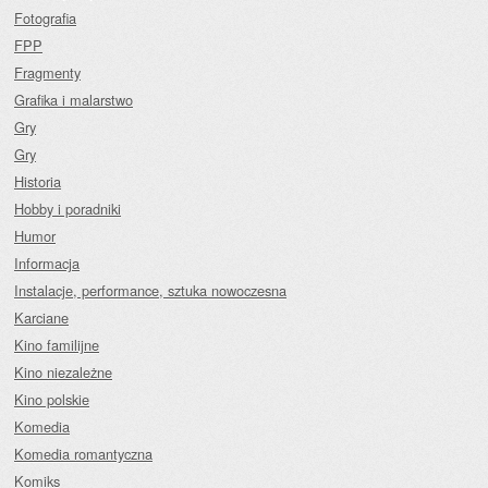
Fotografia
FPP
Fragmenty
Grafika i malarstwo
Gry
Gry
Historia
Hobby i poradniki
Humor
Informacja
Instalacje, performance, sztuka nowoczesna
Karciane
Kino familijne
Kino niezależne
Kino polskie
Komedia
Komedia romantyczna
Komiks