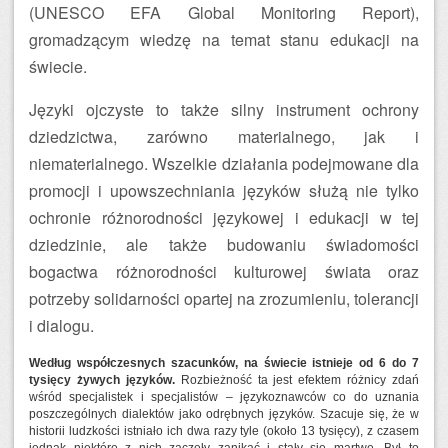
(UNESCO EFA Global Monitoring Report),
gromadzącym wiedzę na temat stanu edukacji na
świecie.
Języki ojczyste to także silny instrument ochrony
dziedzictwa, zarówno materialnego, jak i
niematerialnego. Wszelkie działania podejmowane dla
promocji i upowszechniania języków służą nie tylko
ochronie różnorodności językowej i edukacji w tej
dziedzinie, ale także budowaniu świadomości
bogactwa różnorodności kulturowej świata oraz
potrzeby solidarności opartej na zrozumieniu, tolerancji
i dialogu.
Według współczesnych szacunków, na świecie istnieje od 6 do 7
tysięcy żywych języków.
Rozbieżność ta jest efektem różnicy zdań
wśród specjalistek i specjalistów – językoznawców co do uznania
poszczególnych dialektów jako odrębnych języków. Szacuje się, że w
historii ludzkości istniało ich dwa razy tyle (około 13 tysięcy), z czasem