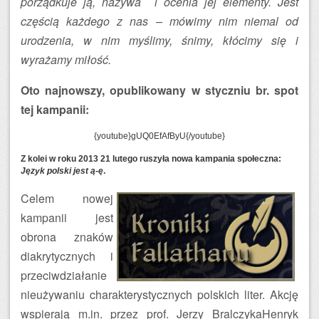
porządkuje ją, nazywa i ocenia jej elementy. Jest
częścią każdego z nas – mówimy nim niemal od
urodzenia, w nim myślimy, śnimy, kłócimy się i
wyrażamy miłość.
Oto najnowszy, opublikowany w styczniu br. spot
tej kampanii:
{youtube}gUQ0EfAfByU{/youtube}
Z kolei w roku 2013 21 lutego ruszyła nowa kampania społeczna:
Język polski jest ą-ę
.
Celem nowej
kampanii jest
obrona znaków
diakrytycznych i
przeciwdziałanie
nieużywaniu charakterystycznych polskich liter. Akcję
wspierają m.in. przez prof. Jerzy BralczykaHenryk