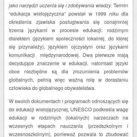
jako narzędzi uczenia się i zdobywania wiedzy
. Termin
“edukacja wielojęzyczna” powstał w 1999 roku dla
określenia zjawiska posługiwania się conajmniej
trzema językami w procesie edukacji: rodzimym
dialektem (językiem społeczności lokalnej, do której
się przynależy), językiem ojczystym oraz językami
komunikacji międzynarodowej. Dwa pierwsze mają
decydujące znaczenie w edukacji, natomiast języki
obce niezbędne są dla zrozumienia problemów
globalnych, pełnią więc ważną rolę w dorastaniu
człowieka do globalnego obywatelstwa.
W swoich dokumentach i programach odnoszących się
do edukacji wielojęzycznej, UNESCO podkreśla wagę
edukacji w rodzimych (lokalnych) narzeczach na
wczesnych etapach nauczania (przedszkolnym i
wczesnoszkolnym), ponieważ pozwala to zbudować