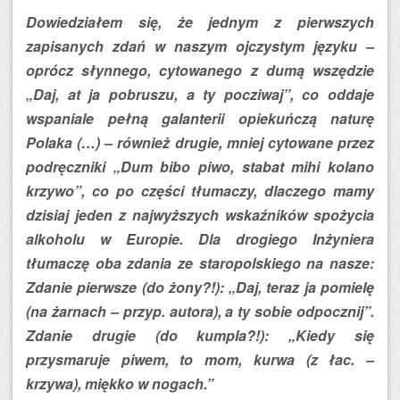
Dowiedziałem się, że jednym z pierwszych
zapisanych zdań w naszym ojczystym języku –
oprócz słynnego, cytowanego z dumą wszędzie
„Daj, at ja pobruszu, a ty pocziwaj”, co oddaje
wspaniale pełną galanterii opiekuńczą naturę
Polaka (…) – również drugie, mniej cytowane przez
podręczniki „Dum bibo piwo, stabat mihi kolano
krzywo”, co po części tłumaczy, dlaczego mamy
dzisiaj jeden z najwyższych wskaźników spożycia
alkoholu w Europie. Dla drogiego Inżyniera
tłumaczę oba zdania ze staropolskiego na nasze:
Zdanie pierwsze (do żony?!): „Daj, teraz ja pomielę
(na żarnach – przyp. autora), a ty sobie odpocznij”.
Zdanie drugie (do kumpla?!): „Kiedy się
przysmaruje piwem, to mom, kurwa (z łac. –
krzywa), miękko w nogach.”