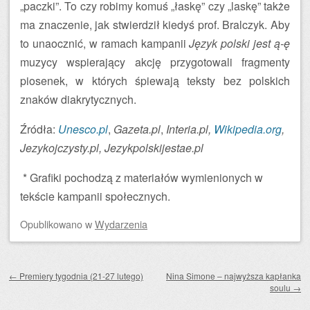
„paczki”. To czy robimy komuś „łaskę” czy „laskę” także
ma znaczenie, jak stwierdził kiedyś prof. Bralczyk. Aby
to unaocznić, w ramach kampanii
Język polski jest ą-ę
muzycy wspierający akcję przygotowali fragmenty
piosenek, w których śpiewają teksty bez polskich
znaków diakrytycznych.
Źródła:
Unesco.pl
,
Gazeta.pl
,
Interia.pl,
Wikipedia.org
,
Jezykojczysty.pl, Jezykpolskijestae.pl
* Grafiki pochodzą z materiałów wymienionych w
tekście kampanii społecznych.
Opublikowano
w
Wydarzenia
Zobacz wpisy
←
Premiery tygodnia (21-27 lutego)
Nina Simone – najwyższa kapłanka
soulu
→