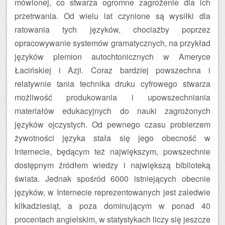
mówionej, co stwarza ogromne zagrożenie dla ich
przetrwania. Od wielu lat czynione są wysiłki dla
ratowania tych języków, chociażby poprzez
opracowywanie systemów gramatycznych, na przykład
języków plemion autochtonicznych w Ameryce
Łacińskiej i Azji. Coraz bardziej powszechna i
relatywnie tania technika druku cyfrowego stwarza
możliwość produkowania i upowszechniania
materiałów edukacyjnych do nauki zagrożonych
języków ojczystych. Od pewnego czasu probierzem
żywotności języka stała się jego obecność w
Internecie, będącym też największym, powszechnie
dostępnym źródłem wiedzy i największą biblioteką
świata. Jednak spośród 6000 istniejących obecnie
języków, w Internecie reprezentowanych jest zaledwie
kilkadziesiąt, a poza dominującym w ponad 40
procentach angielskim, w statystykach liczy się jeszcze