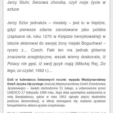
Jerzy Stuhr,
Sercowa choroba, czyli moje życie w
sztuce
Jerzy Sztur jednakże
–
niestety – jest tu w blędzie,
gdyż pierwsze zdanie zanotowane jako polskie
(zapisane ok. roku 1270 w
Księdze henrykowskiej
) w
istocie skierował do swojej żony niejaki Boguchwał –
rycerz z… Czech. Fakt ten ma jednak głównie
znaczenie anegtotyczne, wszak wiemy doskonale,
iż
Polacy nie gęsi, iż swój język mają
(Mikołaj Rej,
Do
tego, co czytał
, 1562 r.)
…
Dziś w kalendarzu światowych rocznic wypada Międzynarodowy
Dzień Języka Ojczystego
(inaczej Międzynarodowy Dzień Dziedzictwa
Językowego) – święto obchodzone 21 lutego, a ustanowione przez
UNESCO 17 listopada 1999 roku. Jego data upamiętnia wydarzenia w
miej Bangladeszu, gdzie w roku 1952 zginęło pięciu studentów
podczas demonstracji, w której domagano się nadania językowi
bengalskiemu statusu języka urzędowego.