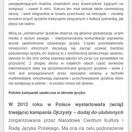
uwzględniających Arabów izraelskich oraz Izraelczyków żyjących na
emigracji – nawet 8 mln). Sukces ten miał jednak także ciemniejszą
stronę – wieli imigrantów w Izraelu przechodzi na hebrajski – niestety
kosztem innych języków tradycyjnie związanych z kulturą żydowską, jak
jidysz lub ladino.
Winą za „uśmiercanie” języków obarcza się głównie globalizację, w tym
media o dużym zasięgu – międzynarodową komunikację usprawnia
wszak ujednolicenie używanego języka. Często przedstawiciele
mniejszości etnicznych decydują się zacząć używać bardziej
popularnego języka, bo kojarzą to z możliwością społecznego awansu;
stanowi to dla nich próbę poprawy jakości ich życia czy perspektyw na
przyszłość. Z drugiej strony w ostatnich latach część serwisów
internetowych stała się sprzymierzeńcami ginących języków – wiele z
nich jest propagowanych przez specjalne serwisy, a techniki
multimedialne umożliwiają zapisanie i przechowywanie języków, które
nie występują w piśmie – w postaci mowy lub śpiewu.
Polskie kampanie społeczne w obronie języka
W 2012 roku w Polsce wystartowała (wciąż
trwająca) kampania
Ojczysty – dodaj do ulubionych
zorganizowana przez Narodowe Centrum Kultury i
Radę Języka Polskiego. Ma ona na celu podnoszenie