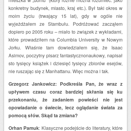
mieszka w „domu” (który różnie można rozumieć: jako
konkretny budynek, miasto, kraj etc.). Był taki okres w
moim życiu (trwający 15 lat), gdy w ogóle nie
wyjeżdżałem ze Stambułu. Podróżować zacząłem
dopiero po 2005 roku – miało to związek z wykładami,
które prowadziłem na Columbia University w Nowym
Jorku. Właśnie tam dowiedziałem się, że Isaac
Asimov, poczytny pisarz fantastycznonaukowy, napisał
sto tysięcy książek i dziesięć tysięcy zbiorów esejów,
nie ruszając się z Manhattanu. Więc można i tak.
Grzegorz Jankowicz: Podkreśla Pan, że wraz z
upływem czasu coraz bardziej skłania się ku
przekonaniu, że zadaniem powieści nie jest
opowiadanie o świecie, lecz oglądanie świata za
pomocą słów. Skąd ta zmiana?
Orhan Pamuk
: Klasyczne podejście do literatury, które