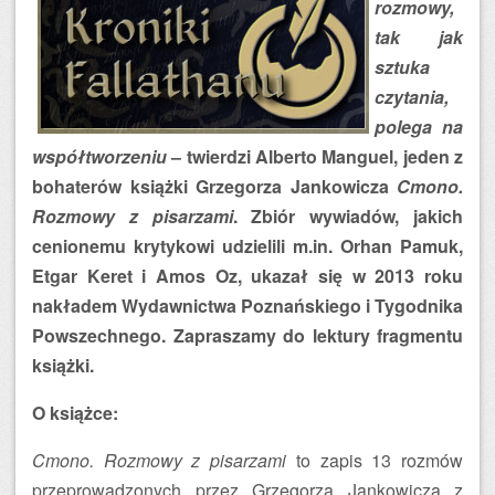
rozmowy,
tak jak
sztuka
czytania,
polega na
współtworzeniu
– twierdzi Alberto Manguel, jeden z
bohaterów książki Grzegorza Jankowicza
Cmono.
Rozmowy z pisarzami
. Zbiór wywiadów, jakich
cenionemu krytykowi udzielili m.in. Orhan Pamuk,
Etgar Keret i Amos Oz, ukazał się w 2013 roku
nakładem Wydawnictwa Poznańskiego i Tygodnika
Powszechnego. Zapraszamy do lektury fragmentu
książki.
O książce:
Cmono. Rozmowy z pisarzami
to zapis 13 rozmów
przeprowadzonych przez Grzegorza Jankowicza z