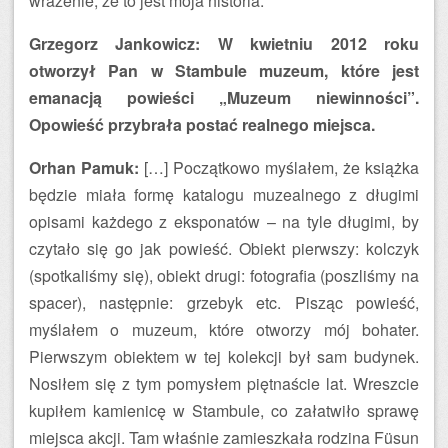
wrażenie, że to jest moja historia.
Grzegorz Jankowicz: W kwietniu 2012 roku
otworzył Pan w Stambule muzeum, które jest
emanacją powieści „Muzeum niewinności”.
Opowieść przybrała postać realnego miejsca.
Orhan Pamuk:
[…] Początkowo myślałem, że książka
będzie miała formę katalogu muzealnego z długimi
opisami każdego z eksponatów – na tyle długimi, by
czytało się go jak powieść. Obiekt pierwszy: kolczyk
(spotkaliśmy się), obiekt drugi: fotografia (poszliśmy na
spacer), następnie: grzebyk etc. Pisząc powieść,
myślałem o muzeum, które otworzy mój bohater.
Pierwszym obiektem w tej kolekcji był sam budynek.
Nosiłem się z tym pomysłem piętnaście lat. Wreszcie
kupiłem kamienicę w Stambule, co załatwiło sprawę
miejsca akcji. Tam właśnie zamieszkała rodzina Füsun