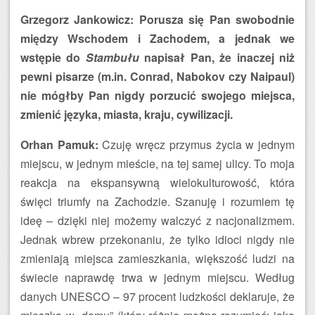
Grzegorz Jankowicz: Porusza się Pan swobodnie
między Wschodem i Zachodem, a jednak we
wstępie do
Stambułu
napisał Pan, że inaczej niż
pewni pisarze (m.in. Conrad, Nabokov czy Naipaul)
nie mógłby Pan nigdy porzucić swojego miejsca,
zmienić języka, miasta, kraju, cywilizacji.
Orhan Pamuk:
Czuję wręcz przymus życia w jednym
miejscu, w jednym mieście, na tej samej ulicy. To moja
reakcja na ekspansywną wielokulturowość, która
święci triumfy na Zachodzie. Szanuję i rozumiem tę
ideę – dzięki niej możemy walczyć z nacjonalizmem.
Jednak wbrew przekonaniu, że tylko idioci nigdy nie
zmieniają miejsca zamieszkania, większość ludzi na
świecie naprawdę trwa w jednym miejscu. Według
danych UNESCO – 97 procent ludzkości deklaruje, że