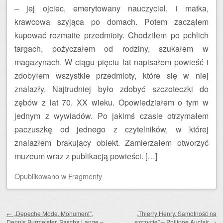
– jej ojciec, emerytowany nauczyciel, i matka,
krawcowa szyjąca po domach. Potem zacząłem
kupować rozmaite przedmioty. Chodziłem po pchlich
targach, pożyczałem od rodziny, szukałem w
magazynach. W ciągu pięciu lat napisałem powieść i
zdobyłem wszystkie przedmioty, które się w niej
znalazły. Najtrudniej było zdobyć szczoteczki do
zębów z lat 70. XX wieku. Opowiedziałem o tym w
jednym z wywiadów. Po jakimś czasie otrzymałem
paczuszkę od jednego z czytelników, w której
znalazłem brakujący obiekt. Zamierzałem otworzyć
muzeum wraz z publikacją powieści. […]
Opublikowano
w
Fragmenty
Zobacz wpisy
←
„Depeche Mode. Monument”,
„Thierry Henry. Samotność na
Dennis Burmeister, Sascha Lange –
szczycie” – Philippe Auclair
→