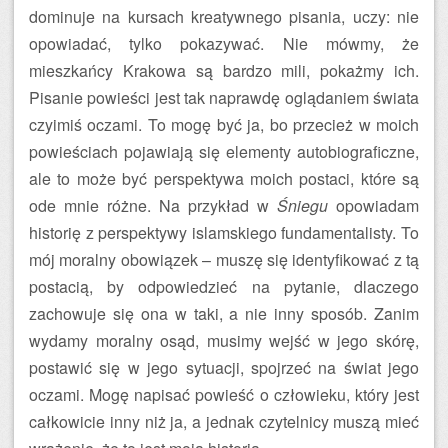
dominuje na kursach kreatywnego pisania, uczy: nie
opowiadać, tylko pokazywać. Nie mówmy, że
mieszkańcy Krakowa są bardzo mili, pokażmy ich.
Pisanie powieści jest tak naprawdę oglądaniem świata
czyimiś oczami. To mogę być ja, bo przecież w moich
powieściach pojawiają się elementy autobiograficzne,
ale to może być perspektywa moich postaci, które są
ode mnie różne. Na przykład w
Śniegu
opowiadam
historię z perspektywy islamskiego fundamentalisty. To
mój moralny obowiązek – muszę się identyfikować z tą
postacią, by odpowiedzieć na pytanie, dlaczego
zachowuje się ona w taki, a nie inny sposób. Zanim
wydamy moralny osąd, musimy wejść w jego skórę,
postawić się w jego sytuacji, spojrzeć na świat jego
oczami. Mogę napisać powieść o człowieku, który jest
całkowicie inny niż ja, a jednak czytelnicy muszą mieć