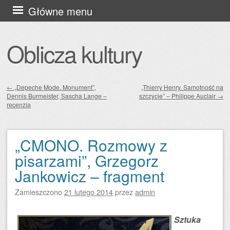
Przejdź
Główne menu
do
treści
Oblicza kultury
←
„Depeche Mode. Monument”,
„Thierry Henry. Samotność na
Dennis Burmeister, Sascha Lange –
szczycie” – Philippe Auclair
→
Zobacz wpisy
recenzja
„CMONO. Rozmowy z
pisarzami”, Grzegorz
Jankowicz – fragment
Zamieszczono
21 lutego 2014
przez
admin
Sztuka