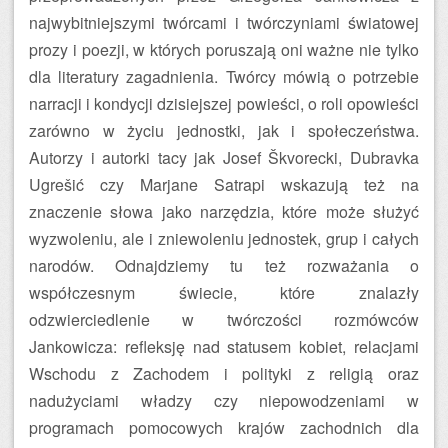
najwybitniejszymi twórcami i twórczyniami światowej
prozy i poezji, w których poruszają oni ważne nie tylko
dla literatury zagadnienia. Twórcy mówią o potrzebie
narracji i kondycji dzisiejszej powieści, o roli opowieści
zarówno w życiu jednostki, jak i społeczeństwa.
Autorzy i autorki tacy jak Josef Škvorecki, Dubravka
Ugrešić czy Marjane Satrapi wskazują też na
znaczenie słowa jako narzędzia, które może służyć
wyzwoleniu, ale i zniewoleniu jednostek, grup i całych
narodów. Odnajdziemy tu też rozważania o
współczesnym świecie, które znalazły
odzwierciedlenie w twórczości rozmówców
Jankowicza: refleksję nad statusem kobiet, relacjami
Wschodu z Zachodem i polityki z religią oraz
nadużyciami władzy czy niepowodzeniami w
programach pomocowych krajów zachodnich dla