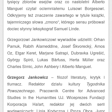
tysięcy zbiorów esejów oraz co nastoletni Alberto
Manguel czytał ociemniałemu Luisowi Borgesowi.
Odkryjemy też znaczenie zawartego w tytule książki,
tajemniczego słowa „cmono”, którego sensu próbował
dociec słynny leksykograf Samuel Linde.
Grzegorzowi Jankowiczowi wywiadów udzielili: Orhan
Pamuk, Rabih Alameddine, Josef Škvorecký, Amos
Oz, Etgar Keret, Marjane Satrapi, Dubravka Ugrešić,
György Spiró, Lukas Bärfuss, Herta Müller oraz
Charles Simic, John Ashbery i Alberto Manguel.
Grzegorz Jankowicz
– filozof literatury, krytyk i
tłumacz. Redaktor działu kultury
Tygodnika
Powszechnego
. Pracownik Centre for Advanced
Studies in the Humanities UJ. Wiceprezes Fundacji
Korporacja Ha!art, redaktor jej dwóch serii
wydawniczych: Linia Krytyczna i Proza Obca. Juror