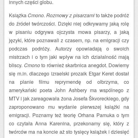
innych części globu.
Książka
Cmono. Rozmowy z pisarzami
to także podróż
do źródeł twórczości. Dzięki niej odkrywamy jaką rolę
w pisaniu odgrywa ojczysta mowa pisarzy, a jaką
języki, które poznawali z czasem, np. na emigracji czy
podczas podróży. Autorzy opowiadają o swoich
mistrzach i o tym jaki wpływ na ich działalność mają
bliscy.
Cmono
to również skarbnica anegdot. Dowiemy
się m.in. dlaczego izraelski prozaik Etgar Keret dostał
na planie filmu reprymendę od olbrzyma, co
amerykański poeta John Ashbery ma wspólnego z
MTV i jak zareagowała żona Josefa Škvoreckiego, gdy
zaproponowano mu wydanie pierwszej książki na
emigracji. Poznamy też teorię Orhana Pamuka o tym
co czytała Anna Karenina, przekonamy się, który z
twórców ma na koncie aż sto tysięcy książek i dziesięć