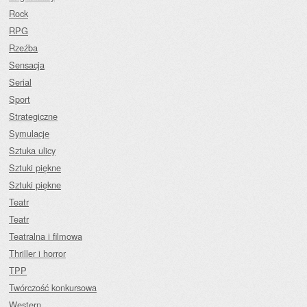
Rock
RPG
Rzeźba
Sensacja
Serial
Sport
Strategiczne
Symulacje
Sztuka ulicy
Sztuki piękne
Sztuki piękne
Teatr
Teatr
Teatralna i filmowa
Thriller i horror
TPP
Twórczość konkursowa
Western