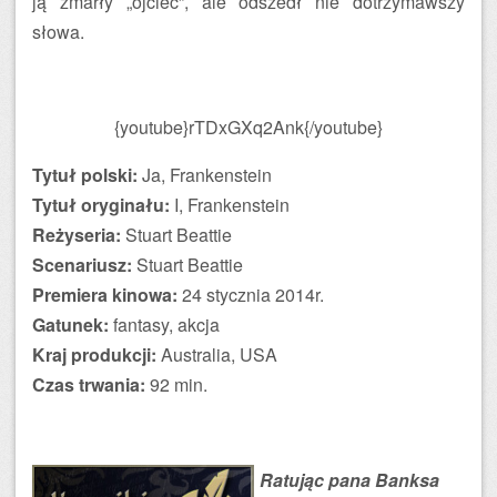
ją zmarły „ojciec”, ale odszedł nie dotrzymawszy
słowa.
{youtube}rTDxGXq2Ank{/youtube}
Tytuł polski:
Ja, Frankenstein
Tytuł oryginału:
I, Frankenstein
Reżyseria:
Stuart Beattie
Scenariusz:
Stuart Beattie
Premiera kinowa:
24 stycznia 2014r.
Gatunek:
fantasy, akcja
Kraj produkcji:
Australia, USA
Czas trwania:
92 min.
Ratując pana Banksa