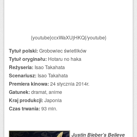
{youtube}ccxWaXUjHKQ{/youtube}
Tytuł polski:
Grobowiec świetlików
Tytuł oryginału:
Hotaru no haka
Reżyseria:
Isao Takahata
Scenariusz:
Isao Takahata
Premiera kinowa:
24 stycznia 2014r.
Gatunek:
dramat, anime
Kraj produkcji:
Japonia
Czas trwania:
93 min.
Justin Bieber’s Believe