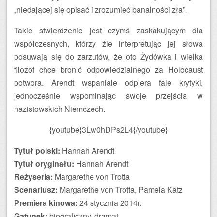
„niedającej się opisać i zrozumieć banalności zła”.
Takie stwierdzenie jest czymś zaskakującym dla
współczesnych, którzy źle interpretując jej słowa
posuwają się do zarzutów, że oto Żydówka i wielka
filozof chce bronić odpowiedzialnego za Holocaust
potwora. Arendt wspaniale odpiera fale krytyki,
jednocześnie wspominając swoje przejścia w
nazistowskich Niemczech.
{youtube}3Lw0hDPs2L4{/youtube}
Tytuł polski:
Hannah Arendt
Tytuł oryginału:
Hannah Arendt
Reżyseria:
Margarethe von Trotta
Scenariusz:
Margarethe von Trotta, Pamela Katz
Premiera kinowa:
24 stycznia 2014r.
Gatunek:
biograficzny, dramat