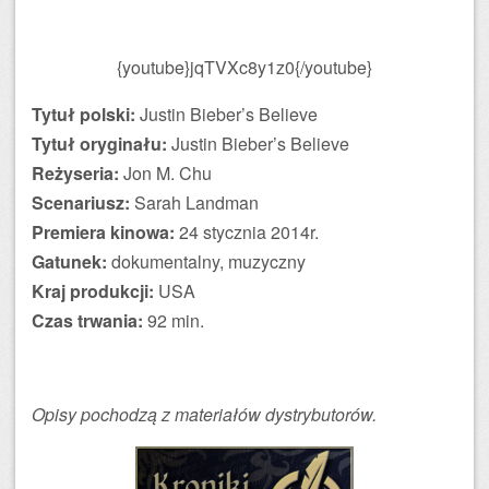
{youtube}jqTVXc8y1z0{/youtube}
Tytuł polski:
Justin Bieber’s Believe
Tytuł oryginału:
Justin Bieber’s Believe
Reżyseria:
Jon M. Chu
Scenariusz:
Sarah Landman
Premiera kinowa:
24 stycznia 2014r.
Gatunek:
dokumentalny, muzyczny
Kraj produkcji:
USA
Czas trwania:
92 min.
Opisy pochodzą z materiałów dystrybutorów.