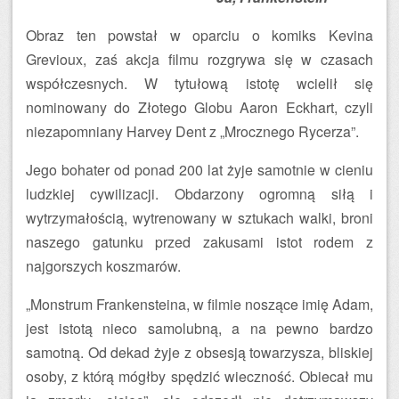
Obraz ten powstał w oparciu o komiks Kevina
Grevioux, zaś akcja filmu rozgrywa się w czasach
współczesnych. W tytułową istotę wcielił się
nominowany do Złotego Globu Aaron Eckhart, czyli
niezapomniany Harvey Dent z „Mrocznego Rycerza”.
Jego bohater od ponad 200 lat żyje samotnie w cieniu
ludzkiej cywilizacji. Obdarzony ogromną siłą i
wytrzymałością, wytrenowany w sztukach walki, broni
naszego gatunku przed zakusami istot rodem z
najgorszych koszmarów.
„Monstrum Frankensteina, w filmie noszące imię Adam,
jest istotą nieco samolubną, a na pewno bardzo
samotną. Od dekad żyje z obsesją towarzysza, bliskiej
osoby, z którą mógłby spędzić wieczność. Obiecał mu