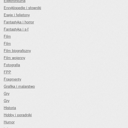
Elektroniczna
Encyklopedie i słowniki
Eseje i felietony
Fantastyka i horror
Fantastyka i s-f
Film
Film
Film biograficzny
Film wojenny
Fotografia
FPP
Fragmenty
Grafika i malarstwo
Gry
Gry
Historia
Hobby i poradniki
Humor