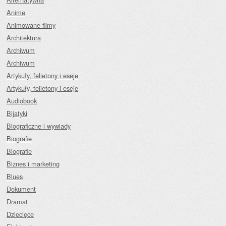
Anime
Animowane filmy
Architektura
Archiwum
Archiwum
Artykuły, felietony i eseje
Artykuły, felietony i eseje
Audiobook
Bijatyki
Biograficzne i wywiady
Biografie
Biografie
Biznes i marketing
Blues
Dokument
Dramat
Dziecięce