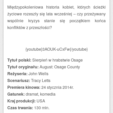
Międzypokoleniowa historia kobiet, których ścieżki
życiowe rozeszły się lata wcześniej – czy przeżywany
wspólnie kryzys stanie się początkiem końca
konfliktów z przeszłości?
{youtube}3AOUK-uCxFw{/youtube}
Tytuł polski:
Sierpień w hrabstwie Osage
Tytuł oryginału:
August: Osage County
Reżyseria:
John Wells
Scenariusz:
Tracy Letts
Premiera kinowa:
24 stycznia 2014r.
Gatunek:
dramat, komedia
Kraj produkcji:
USA
Czas trwania:
130 min.