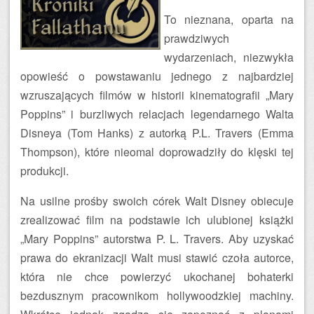
To nieznana, oparta na
prawdziwych
wydarzeniach, niezwykła
opowieść o powstawaniu jednego z najbardziej
wzruszających filmów w historii kinematografii „Mary
Poppins” i burzliwych relacjach legendarnego Walta
Disneya (Tom Hanks) z autorką P.L. Travers (Emma
Thompson), które nieomal doprowadziły do klęski tej
produkcji.
Na usilne prośby swoich córek Walt Disney obiecuje
zrealizować film na podstawie ich ulubionej książki
„Mary Poppins” autorstwa P. L. Travers. Aby uzyskać
prawa do ekranizacji Walt musi stawić czoła autorce,
która nie chce powierzyć ukochanej bohaterki
bezdusznym pracownikom hollywoodzkiej machiny.