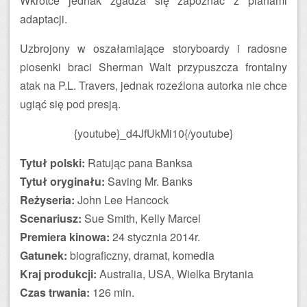
Wkrótce jednak zgadza się zapoznać z planami
adaptacji.
Uzbrojony w oszałamiające storyboardy i radosne
piosenki braci Sherman Walt przypuszcza frontalny
atak na P.L. Travers, jednak rozeźlona autorka nie chce
ugiąć się pod presją.
{youtube}_d4JfUkMi10{/youtube}
Tytuł polski:
Ratując pana Banksa
Tytuł oryginału:
Saving Mr. Banks
Reżyseria:
John Lee Hancock
Scenariusz:
Sue Smith, Kelly Marcel
Premiera kinowa:
24 stycznia 2014r.
Gatunek:
biograficzny, dramat, komedia
Kraj produkcji:
Australia, USA, Wielka Brytania
Czas trwania:
126 min.