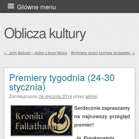
Przejdź
Główne menu
do
treści
Oblicza kultury
←
John Belushi – jeden z braci Blues
Brytyjskie dzieci kochają fantastykę
→
Zobacz wpisy
Premiery tygodnia (24-30
stycznia)
Zamieszczono
24 stycznia 2014
przez
admin
Serdecznie zapraszamy
na najnowszy przegląd
premier!
Ja, Frankenstein