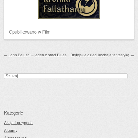
Opublikowano
w
Film
Zobacz wpisy
←
John Belushi – jeden z braci Blues
Brytyjskie dzieci kochają fantastykę
→
Szukaj:
Kategorie
Akcja i przygoda
Albumy
Alternatywna