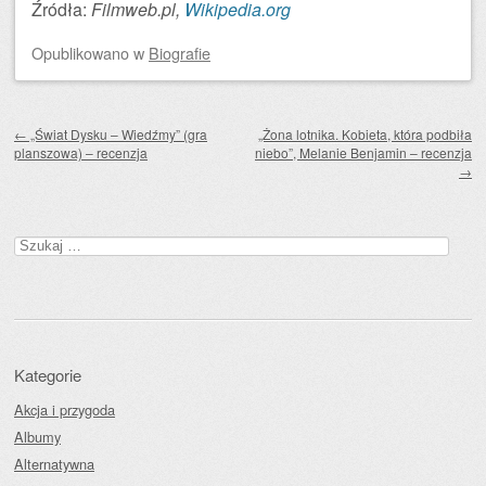
Źródła:
Filmweb.pl,
Wikipedia.org
Opublikowano
w
Biografie
Zobacz wpisy
←
„Świat Dysku – Wiedźmy” (gra
„Żona lotnika. Kobieta, która podbiła
planszowa) – recenzja
niebo”, Melanie Benjamin – recenzja
→
Szukaj:
Kategorie
Akcja i przygoda
Albumy
Alternatywna