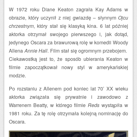
W 1972 roku Diane Keaton zagrała Kay Adams w
obrazie, który uczynił z niej gwiazdę – słynnym
Ojcu
chrzestnym
, który stał się klasyką kina. 6 lat później
aktorka otrzymał swojego pierwszego i, jak dotąd,
jedynego Oscara za brawurową rolę w komedii Woody
Allena
Annie Hall
. Film stał się ogromnym przebojem.
Ciekawostką jest to, że sposób ubierania Keaton w
filmie zapoczątkował nowy styl w amerykańskiej
modzie.
Po rozstaniu z Allenem pod koniec lat 70’ XX wieku
aktorka związała się prywatnie i zawodowo z
Warrenem Beatty, w którego filmie
Reds
wystąpiła w
1981 roku. Za tę rolę otrzymała kolejną nominację do
Oscara.