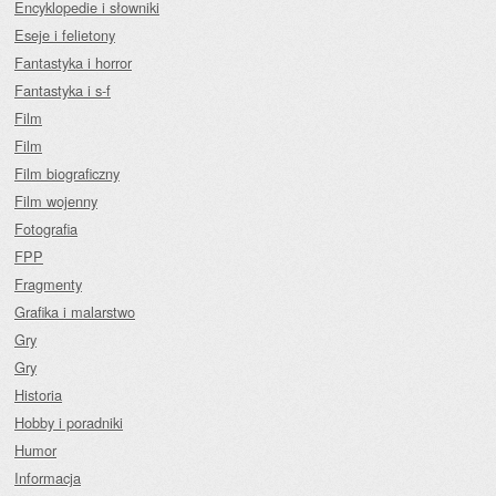
Encyklopedie i słowniki
Eseje i felietony
Fantastyka i horror
Fantastyka i s-f
Film
Film
Film biograficzny
Film wojenny
Fotografia
FPP
Fragmenty
Grafika i malarstwo
Gry
Gry
Historia
Hobby i poradniki
Humor
Informacja