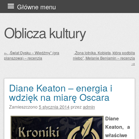
Przejdź
Główne menu
do
treści
Oblicza kultury
←
„Świat Dysku – Wiedźmy” (gra
„Żona lotnika. Kobieta, która podbiła
planszowa) – recenzja
niebo”, Melanie Benjamin – recenzja
Zobacz wpisy
→
Diane Keaton – energia i
wdzięk na miarę Oscara
Zamieszczono
5 stycznia 2014
przez
admin
Diane
Keaton, a
właściwe