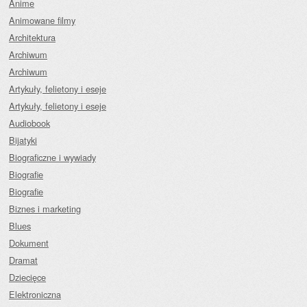
Anime
Animowane filmy
Architektura
Archiwum
Archiwum
Artykuły, felietony i eseje
Artykuły, felietony i eseje
Audiobook
Bijatyki
Biograficzne i wywiady
Biografie
Biografie
Biznes i marketing
Blues
Dokument
Dramat
Dziecięce
Elektroniczna