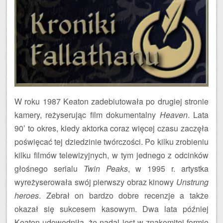
W roku 1987 Keaton zadebiutowała po drugiej stronie
kamery, reżyserując film dokumentalny
Heaven
. Lata
90’ to okres, kiedy aktorka coraz więcej czasu zaczęła
poświęcać tej dziedzinie twórczości. Po kilku zrobieniu
kilku filmów telewizyjnych, w tym jednego z odcinków
głośnego serialu
Twin Peaks
, w 1995 r. artystka
wyreżyserowała swój pierwszy obraz kinowy
Unstrung
heroes
. Zebrał on bardzo dobre recenzje a także
okazał się sukcesem kasowym. Dwa lata później
Keaton udowodniła, że nadal jest w znakomitej formie