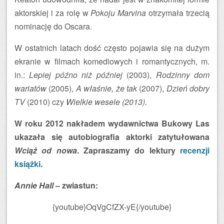
aktorskiej i za rolę w
Pokoju Marvina
otrzymała trzecią
nominację do Oscara.
W ostatnich latach dość często pojawia się na dużym
ekranie w filmach komediowych i romantycznych, m.
in.:
Lepiej późno niż później
(2003),
Rodzinny dom
wariatów
(2005),
A właśnie, że tak
(2007),
Dzień dobry
TV
(2010) czy
Wielkie wesele (2013).
W roku 2012 nakładem wydawnictwa Bukowy Las
ukazała się autobiografia aktorki zatytułowana
Wciąż od nowa
. Zapraszamy do lektury
recenzji
książki
.
Annie Hall
– zwiastun:
{youtube}OqVgCfZX-yE{/youtube}