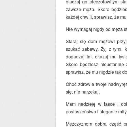
otaczaj go pieczołowitym st
zawsze męża. Skoro będziesz
każdej chwili, sprawisz, że mu 
Nie wymagaj nigdy od męża s
Staraj się dom mężowi przyj
szukać zabawy. Żyj z tymi, k
dogadzaj im, okazuj mu tysi
Skoro będziesz nieustannie 
sprawisz, że mu nigdzie tak do
Choć zdrowie twoje nadwyrężo
się, nie narzekaj.
Mam nadzieję w łasce i dobr
posłuszeństwo i uleganie mił
Mężczyznom dobra część prz