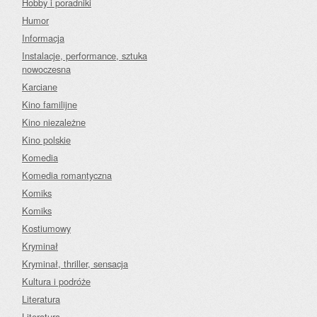
Hobby i poradniki
Humor
Informacja
Instalacje, performance, sztuka
nowoczesna
Karciane
Kino familijne
Kino niezależne
Kino polskie
Komedia
Komedia romantyczna
Komiks
Komiks
Kostiumowy
Kryminał
Kryminał, thriller, sensacja
Kultura i podróże
Literatura
Literatura