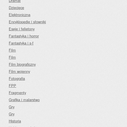
Dramat
Dziecięce
Elektroniczna
Encyklopedie i słowniki
Eseje i felietony
Fantastyka i horror
Fantastyka i s-f
Film
Film
Film biograficzny
Film wojenny
Fotografia
FPP
Fragmenty
Grafika i malarstwo
Gry
Gry
Historia