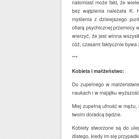
natomiast może fakt, że wiele
bez wątpienia należała K. 
myślenia z dzisiejszego pun
ofiarą psychicznej przemocy 
wierzyć, że jest winna wszys
cóż, czasami faktycznie bywa 
***
Kobieta i małżeństwo:
Do zupełnego w małżeństwie 
naukach i w majątku wyższość
Miej zupełną ufność w mężu, n
twoim doradcą będzie.
Kobiety stworzone są do uleg
dlatego, kiedy im się przypad