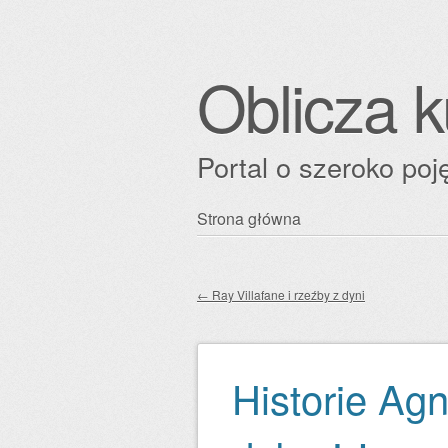
Oblicza k
Portal o szeroko poję
Przejdź
Strona główna
Główne menu
do
treści
←
Ray Villafane i rzeźby z dyni
Zobacz wpisy
Historie Agn