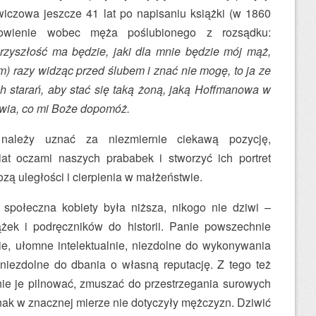
iczowa jeszcze 41 lat po napisaniu książki (w 1860
anowienie wobec męża poślubionego z rozsądku:
rzyszłość ma będzie, jaki dla mnie będzie mój mąż,
em) razy widząc przed ślubem i znać nie mogę, to ja ze
ch starań, aby stać się taką żoną, jaką Hoffmanowa w
wia, co mi Boże dopomóż.
należy uznać za niezmiernie ciekawą pozycję,
at oczami naszych prababek i stworzyć ich portret
zą uległości i cierpienia w małżeństwie.
społeczna kobiety była niższa, nikogo nie dziwi –
ek i podręczników do historii. Panie powszechnie
e, ułomne intelektualnie, niezdolne do wykonywania
niezdolne do dbania o własną reputację. Z tego też
ie je pilnować, zmuszać do przestrzegania surowych
nak w znacznej mierze nie dotyczyły mężczyzn. Dziwić