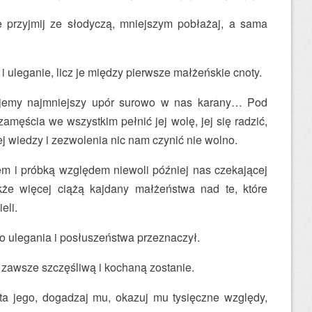
e przyjmij ze słodyczą, mniejszym pobłażaj, a sama
i uleganie, licz je między pierwsze małżeńskie cnoty.
yjemy najmniejszy upór surowo w nas karany… Pod
amęścia we wszystkim pełnić jej wolę, jej się radzić,
ej wiedzy i zezwolenia nic nam czynić nie wolno.
iem i próbką względem niewoli później nas czekającej
że więcej ciążą kajdany małżeństwa nad te, które
eli.
o ulegania i posłuszeństwa przeznaczył.
 zawsze szczęśliwą i kochaną zostanie.
ta jego, dogadzaj mu, okazuj mu tysięczne względy,