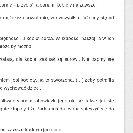
panny – przypis), a panami kobiety na zawsze.
ne mężczyzn powołanie, we wszystkim różnimy się od
ękności, u kobiet serca. W słabości naszej, a w ich
aleźć by można.
alają, dla kobiet zaś tak są surowi. Nie trapmy się
em jest kobiety, na to stworzona, (…) żeby potrafiła
ze wychować dzieci.
śliwym stanem, obowiązki jego nie tak łatwe, jak się
gnie kłopoty, i że żadna młoda osoba spieszyć się do
jest zawsze trudnym jarzmem.