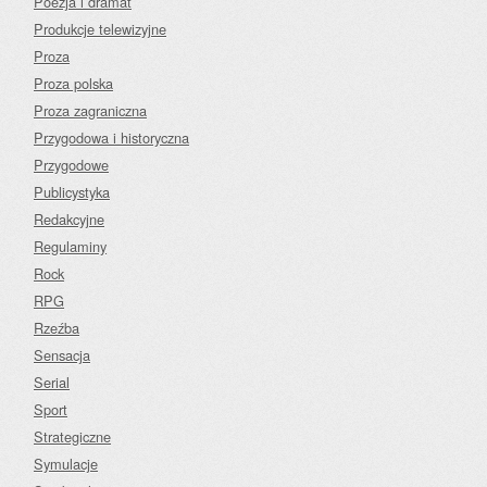
Poezja i dramat
Produkcje telewizyjne
Proza
Proza polska
Proza zagraniczna
Przygodowa i historyczna
Przygodowe
Publicystyka
Redakcyjne
Regulaminy
Rock
RPG
Rzeźba
Sensacja
Serial
Sport
Strategiczne
Symulacje