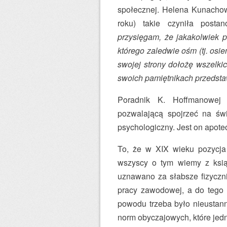
społecznej. Helena Kunachow
roku) takie czyniła post
przysięgam, że jakakolwiek p
którego zaledwie ośm (tj. osi
swojej strony dołożę wszelki
swoich pamiętnikach przedsta
Poradnik K. Hoffmanowej 
pozwalającą spojrzeć na świ
psychologiczny. Jest on apoteo
To, że w XIX wieku pozycja 
wszyscy o tym wiemy z książ
uznawano za słabsze fizyczni
pracy zawodowej, a do tego 
powodu trzeba było nieustann
norm obyczajowych, które jed