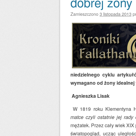
dobrej żony
Zamieszczono
3 listopada 2013
p
niedzielnego cyklu artyku
wymagano od żony idealnej
Agnieszka Lisak
W 1819 roku Klementyna H
matce czyli ostatnie jej rady 
mężatek. Przez cały wiek XIX 
światopogląd, ucząc uległoś