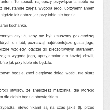
araniem. To sposób najlepszy przywiązania sobie na
 nieustannie zajęta wygodą jego, uprzyjemnianiem
nigdzie tak dobrze jak przy tobie nie będzie.
tarań kochanka.
emnym czynić, żeby nie był zmuszony gdzieindziej
tórych on lubi, poznawaj najdrobniejsze gusta jego,
ęczne względy, otaczaj go pieczołowitym staraniem.
zajęta wygodą jego, uprzyjemnianiem każdej chwili,
brze jak przy tobie nie będzie.
nym będzie, znoś cierpliwie dolegliwości, nie skarż
oci stwórcy, że znajdziesz małżonka, dla którego
ym dla ciebie będzie obowiązkiem.
ypadła, niewolnikami są na czas jakiś (tj. przed