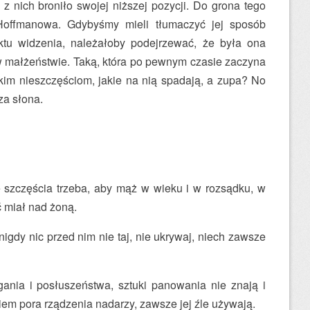
 z nich broniło swojej niższej pozycji. Do grona tego
Hoffmanowa. Gdybyśmy mieli tłumaczyć jej sposób
ktu widzenia, należałoby podejrzewać, że była ona
w małżeństwie. Taką, która po pewnym czasie zaczyna
tkim nieszczęściom, jakie na nią spadają, a zupa? No
za słona.
szczęścia trzeba, aby mąż w wieku i w rozsądku, w
 miał nad żoną.
igdy nic przed nim nie taj, nie ukrywaj, niech zawsze
ania i posłuszeństwa, sztuki panowania nie znają i
kiem pora rządzenia nadarzy, zawsze jej źle używają.