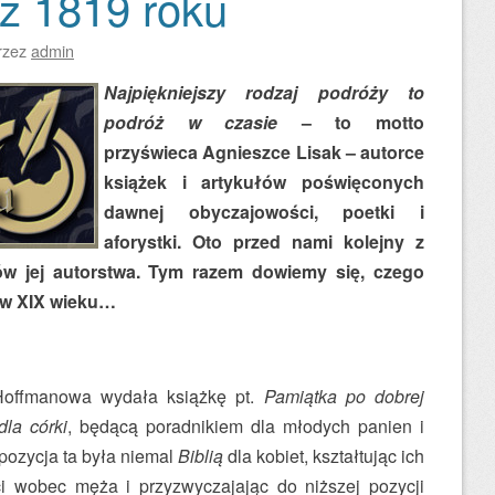
 z 1819 roku
rzez
admin
Najpiękniejszy rodzaj podróży to
podróż w czasie
– to motto
przyświeca Agnieszce Lisak – autorce
książek i artykułów poświęconych
dawnej obyczajowości, poetki i
aforystki. Oto przed nami kolejny z
łów jej autorstwa. Tym razem dowiemy się, czego
 w XIX wieku…
offmanowa wydała książkę pt.
Pamiątka po dobrej
dla córki
, będącą poradnikiem dla młodych panien i
pozycja ta była niemal
Biblią
dla kobiet, kształtując ich
ci wobec męża i przyzwyczajając do niższej pozycji