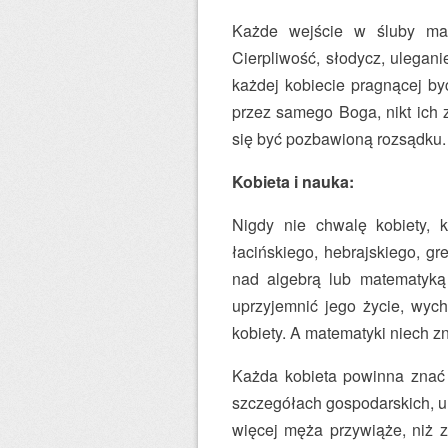
Każde wejście w śluby mał
Cierpliwość, słodycz, ulegan
każdej kobiecie pragnącej by
przez samego Boga, nikt ich z
się być pozbawioną rozsądku.
Kobieta i nauka:
Nigdy nie chwalę kobiety, 
łacińskiego, hebrajskiego, gr
nad algebrą lub matematyką
uprzyjemnić jego życie, wyc
kobiety. A matematyki niech zna 
Każda kobieta powinna znać 
szczegółach gospodarskich, um
więcej męża przywiąże, niż z