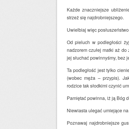
Każde znaczniejsze ubliżeni
strzeż się najdrobniejszego.
Uwielbiaj więc posłuszeństwo 
Od pieluch w podległości ż
nadzorem czułej matki aż do z
jej słuchać powinnyśmy, bez j
Ta podległość jest tylko cien
(wobec męża – przypis). Jak
rodzice tak słodkimi czynić umi
Pamiętać powinna, iż ją Bóg d
Niewiasta ulegać umiejące na
Poznawaj najdrobniejsze gus