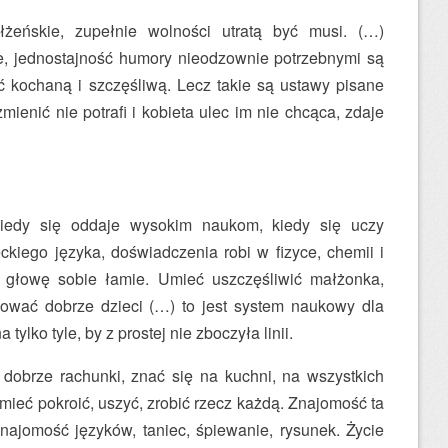
żeńskie, zupełnie wolności utratą być musi. (…)
ie, jednostajność humory nieodzownie potrzebnymi są
ć kochaną i szczęśliwą. Lecz takie są ustawy pisane
mienić nie potrafi i kobieta ulec im nie chcąca, zdaje
kiedy się oddaje wysokim naukom, kiedy się uczy
eckiego języka, doświadczenia robi w fizyce, chemii i
 głowę sobie łamie. Umieć uszczęśliwić małżonka,
hować dobrze dzieci (…) to jest system naukowy dla
tylko tyle, by z prostej nie zboczyła linii.
dobrze rachunki, znać się na kuchni, na wszystkich
ieć pokroić, uszyć, zrobić rzecz każdą. Znajomość ta
najomość języków, taniec, śpiewanie, rysunek. Życie