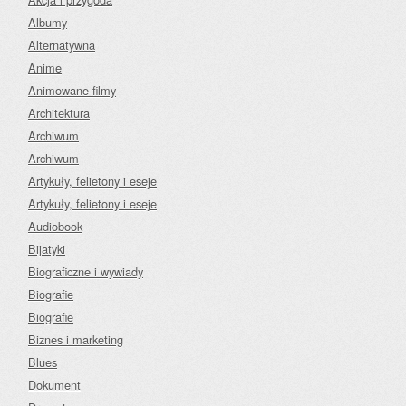
Albumy
Alternatywna
Anime
Animowane filmy
Architektura
Archiwum
Archiwum
Artykuły, felietony i eseje
Artykuły, felietony i eseje
Audiobook
Bijatyki
Biograficzne i wywiady
Biografie
Biografie
Biznes i marketing
Blues
Dokument