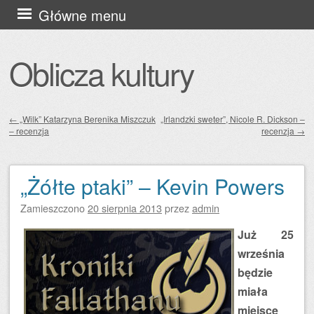
Przejdź
Główne menu
do
treści
Oblicza kultury
←
„Wilk” Katarzyna Berenika Miszczuk
„Irlandzki sweter”, Nicole R. Dickson –
– recenzja
recenzja
→
Zobacz wpisy
„Żółte ptaki” – Kevin Powers
Zamieszczono
20 sierpnia 2013
przez
admin
Już 25
września
będzie
miała
miejsce