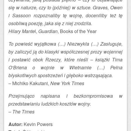
się w naturze, czy to (później) w sztuce. Graves, Owen
i Sassoon rozpoznaliby tę wojnę, doceniliby też tę
osobliwą poezję, jaka się z niej zrodziła.
Hilary Mante
l,
Guardian
, Books of the Year
To powieść wyjątkowa (…) Niezwykła (…) Zasługuje,
by zaliczyć ją do klasyki współczesnej prozy wojennej
i postawić obok Rzeczy, które nieśli – książki Tima
O’Briena o wojnie w Wietnamie (…) Pełna
błyskotliwych spostrzeżeń i głęboko wstrząsająca.
– Michiko Kakutani,
New York Times
Przejmująco napisana i bezkompromisowa w
przedstawianiu ludzkich kosztów wojny.
– The Times
Autor:
Kevin Powers