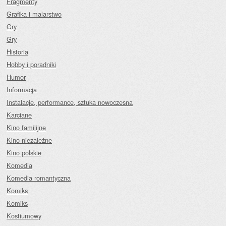
Fragmenty
Grafika i malarstwo
Gry
Gry
Historia
Hobby i poradniki
Humor
Informacja
Instalacje, performance, sztuka nowoczesna
Karciane
Kino familijne
Kino niezależne
Kino polskie
Komedia
Komedia romantyczna
Komiks
Komiks
Kostiumowy