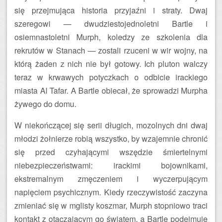
się przejmująca historia przyjaźni i straty. Dwaj
szeregowi — dwudziestojednoletni Bartle i
osiemnastoletni Murph, koledzy ze szkolenia dla
rekrutów w Stanach — zostali rzuceni w wir wojny, na
którą żaden z nich nie był gotowy. Ich pluton walczy
teraz w krwawych potyczkach o odbicie irackiego
miasta Al Tafar. A Bartle obiecał, że sprowadzi Murpha
żywego do domu.
W niekończącej się serii długich, mozolnych dni dwaj
młodzi żołnierze robią wszystko, by wzajemnie chronić
się przed czyhającymi wszędzie śmiertelnymi
niebezpieczeństwami: irackimi bojownikami,
ekstremalnym zmęczeniem i wyczerpującym
napięciem psychicznym. Kiedy rzeczywistość zaczyna
zmieniać się w mglisty koszmar, Murph stopniowo traci
kontakt z otaczającym go światem, a Bartle podejmuje