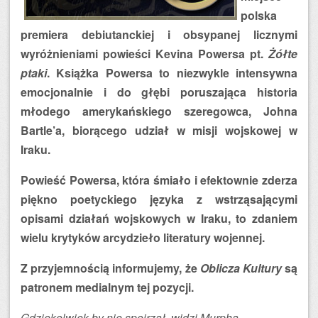
polska
premiera debiutanckiej i obsypanej licznymi
wyróżnieniami powieści Kevina Powersa pt.
Żółte
ptaki
. Książka Powersa to niezwykle intensywna
emocjonalnie i do głębi poruszająca historia
młodego amerykańskiego szeregowca, Johna
Bartle’a, biorącego udział w misji wojskowej w
Iraku.
Powieść Powersa, która śmiało i efektownie zderza
piękno poetyckiego języka z wstrząsającymi
opisami działań wojskowych w Iraku, to zdaniem
wielu krytyków arcydzieło literatury wojennej.
Z przyjemnością informujemy, że
Oblicza Kultury
są
patronem medialnym tej pozycji.
Gdziekolwiek by nie spojrzał, widzi Murpha.