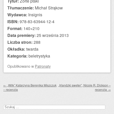
Tytuł:
Żółte ptaki
Tłumaczenie:
Michał Strąkow
Wydawca:
Insignis
ISBN:
978-83-63944-12-4
Format:
140×210
Data premiery:
25 września 2013
Liczba stron:
288
Okładka:
twarda
Kategoria:
beletrystyka
Opublikowano
w
Patronaty
Zobacz wpisy
←
„Wilk” Katarzyna Berenika Miszczuk
„Irlandzki sweter”, Nicole R. Dickson –
– recenzja
recenzja
→
Szukaj: