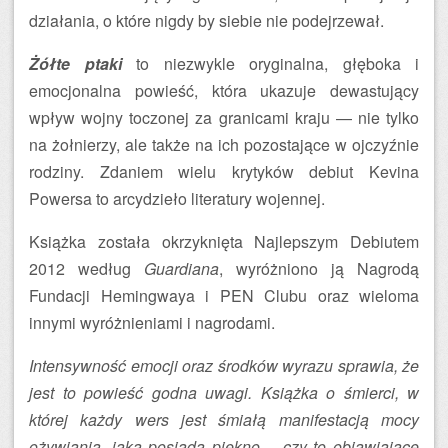
działania, o które nigdy by siebie nie podejrzewał.
Żółte ptaki
to niezwykle oryginalna, głęboka i
emocjonalna powieść, która ukazuje dewastujący
wpływ wojny toczonej za granicami kraju — nie tylko
na żołnierzy, ale także na ich pozostające w ojczyźnie
rodziny. Zdaniem wielu krytyków debiut Kevina
Powersa to arcydzieło literatury wojennej.
Książka została okrzyknięta Najlepszym Debiutem
2012 według
Guardiana
, wyróżniono ją Nagrodą
Fundacji Hemingwaya i PEN Clubu oraz wieloma
innymi wyróżnieniami i nagrodami.
Intensywność emocji oraz środków wyrazu sprawia, że
jest to powieść godna uwagi. Książka o śmierci, w
której każdy wers jest śmiałą manifestacją mocy
ożywiania, jaką posiada piękno – czy to objawiające