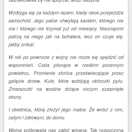
Wzdryga się za każdym razem, kiedy obok przejeżdża
samochód. Jego palce chwytają karabin, którego nie
ma i którego nie trzymał już od miesięcy. Nieznajomi
patrzą na niego jak na bohatera, lecz on czuje się,
jakby znikał.
W rok po powrocie z wojny nie może się opędzić od
wspomnień. Ciała płonące w rześkim porannym
powietrzu. Promienie słońca przeświecające przez
gałęzie drzew. Kule, które wzbijają obłoczki pyłu.
Zmarszczki na wodzie drżące niczym szarpnięte
struny.
I obietnica, którą złożył jego matce. Że wróci z nim,
całym i zdrowym, do domu.
Wojna próbowała nas zabić wiosną
. Tak rozpoczyna