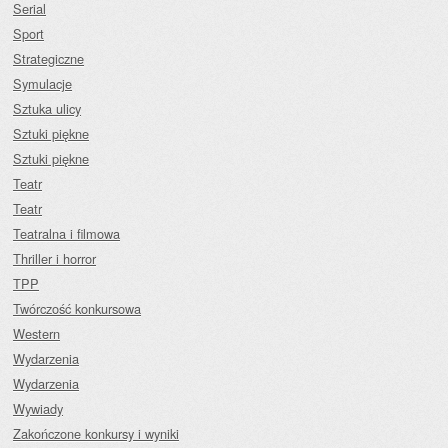
Serial
Sport
Strategiczne
Symulacje
Sztuka ulicy
Sztuki piękne
Sztuki piękne
Teatr
Teatr
Teatralna i filmowa
Thriller i horror
TPP
Twórczość konkursowa
Western
Wydarzenia
Wydarzenia
Wywiady
Zakończone konkursy i wyniki