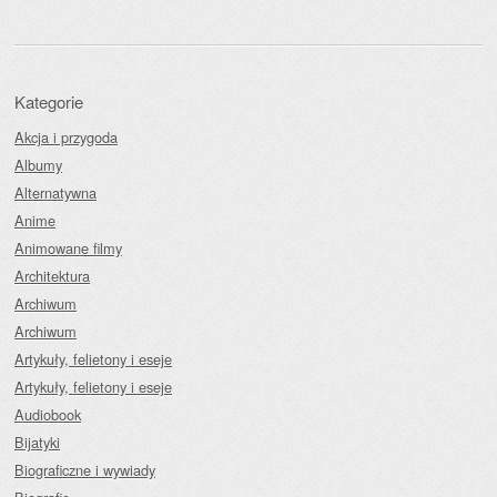
Kategorie
Akcja i przygoda
Albumy
Alternatywna
Anime
Animowane filmy
Architektura
Archiwum
Archiwum
Artykuły, felietony i eseje
Artykuły, felietony i eseje
Audiobook
Bijatyki
Biograficzne i wywiady