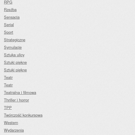
RPG
Rzeźba
Sensacja
Serial
Sport
Strategiczne
Symulacje
Sztuka ulicy
Sztuki piękne
Sztuki piękne
Teatr
Teatr
Teatralna i filmowa
Thriller i horror
TPP
Twórczość konkursowa
Western
Wydarzenia