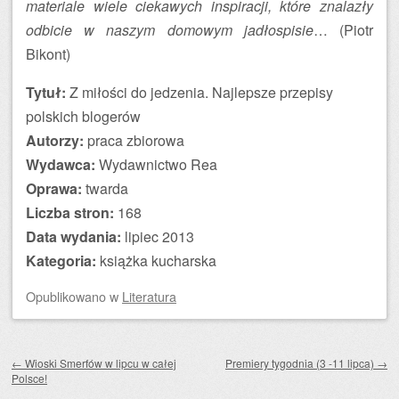
materiale wiele ciekawych inspiracji, które znalazły
odbicie w naszym domowym jadłospisie
… (Piotr
Bikont)
Tytuł:
Z miłości do jedzenia. Najlepsze przepisy
polskich blogerów
Autorzy:
praca zbiorowa
Wydawca:
Wydawnictwo Rea
Oprawa:
twarda
Liczba stron:
168
Data wydania:
lipiec 2013
Kategoria:
książka kucharska
Opublikowano
w
Literatura
Zobacz wpisy
←
Wioski Smerfów w lipcu w całej
Premiery tygodnia (3 -11 lipca)
→
Polsce!