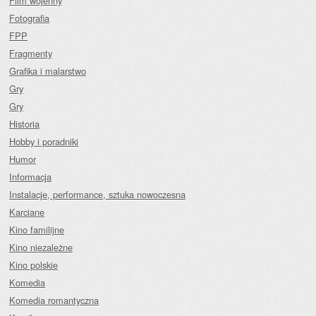
Film wojenny
Fotografia
FPP
Fragmenty
Grafika i malarstwo
Gry
Gry
Historia
Hobby i poradniki
Humor
Informacja
Instalacje, performance, sztuka nowoczesna
Karciane
Kino familijne
Kino niezależne
Kino polskie
Komedia
Komedia romantyczna