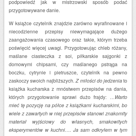
podpowiedź jak w mistrzowski sposób podać
przygotowywane danie.
W książce czytelnik znajdzie zarówno wyrafinowane i
niecodzienne przepisy niewymagające dużego
zaangażowania czasowego oraz takie, którym trzeba
poświęcić więcej uwagi. Przygotowując chleb różany,
maślane ciasteczka z soi, piłkarskie sajgonki z
domowymi chipsami, czy maślanego pstrąga na
boczku, cytrynie i pietruszce, czytelnik na pewno
zaskoczy swoich najbliższych.
Z miłości do jedzenia
to
książka kucharska z mnóstwem przepisów na dania,
których przygotowanie sprawi dużo frajdy: …
Warto
mieć tę pozycję na półce z książkami kucharskimi, bo
wiele z zawartych w niej przepisów stanowi znakomity
materiał wyjściowy do własnych, smakowitych
eksperymentów w kuchni…. Ja sam odkryłem w tym