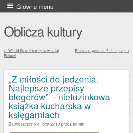
Przejdź
Główne menu
do
treści
Oblicza kultury
←
Wioski Smerfów w lipcu w całej
Premiery tygodnia (3 -11 lipca)
→
Polsce!
Zobacz wpisy
„Z miłości do jedzenia.
Najlepsze przepisy
blogerów” – nietuzinkowa
książka kucharska w
księgarniach
Zamieszczono
4 lipca 2013
przez
admin