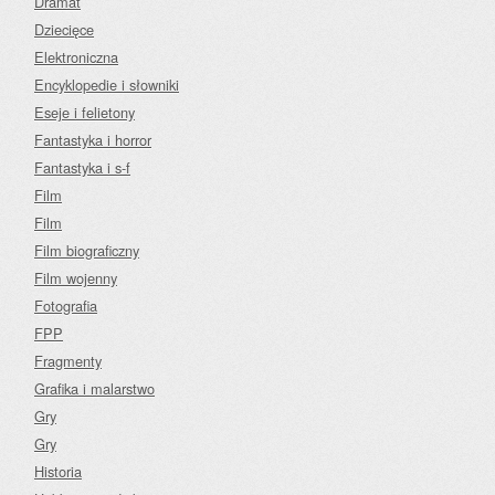
Dramat
Dziecięce
Elektroniczna
Encyklopedie i słowniki
Eseje i felietony
Fantastyka i horror
Fantastyka i s-f
Film
Film
Film biograficzny
Film wojenny
Fotografia
FPP
Fragmenty
Grafika i malarstwo
Gry
Gry
Historia