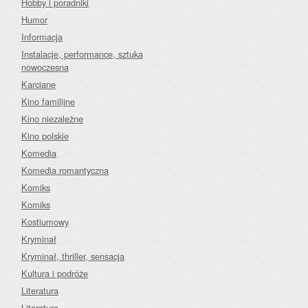
Hobby i poradniki
Humor
Informacja
Instalacje, performance, sztuka
nowoczesna
Karciane
Kino familijne
Kino niezależne
Kino polskie
Komedia
Komedia romantyczna
Komiks
Komiks
Kostiumowy
Kryminał
Kryminał, thriller, sensacja
Kultura i podróże
Literatura
Literatura