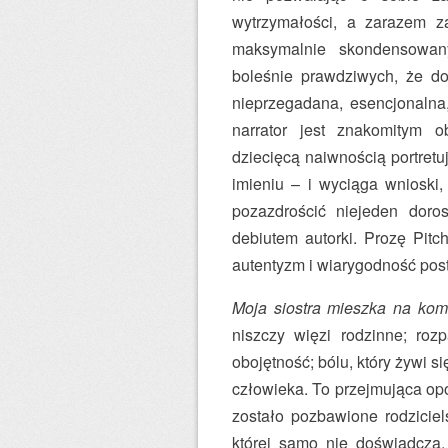
wytrzymałości, a zarazem z
maksymalnie skondensowan
boleśnie prawdziwych, że d
nieprzegadana, esencjonalna
narrator jest znakomitym o
dziecięcą naiwnością portretu
imieniu – i wyciąga wnioski,
pozazdrościć niejeden doros
debiutem autorki. Prozę Pitc
autentyzm i wiarygodność post
Moja siostra mieszka na kom
niszczy więzi rodzinne; roz
obojętność; bólu, który żywi s
człowieka. To przejmująca opo
zostało pozbawione rodziciels
której samo nie doświadcza