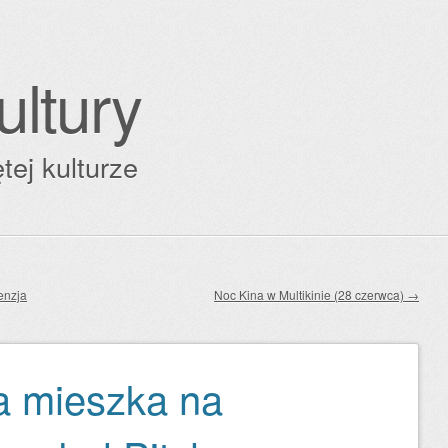
ultury
tej kulturze
enzja
Noc Kina w Multikinie (28 czerwca)
→
ra mieszka na