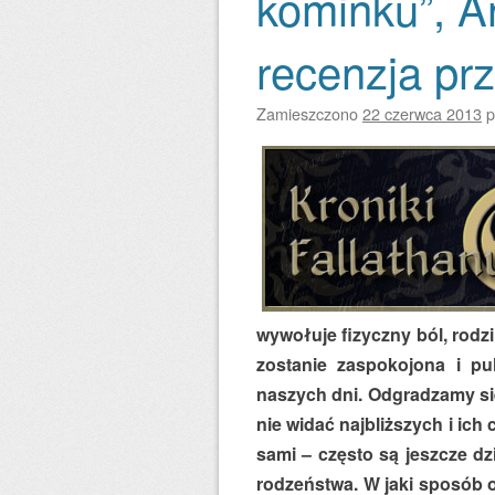
kominku”, A
recenzja pr
Zamieszczono
22 czerwca 2013
p
wywołuje fizyczny ból, rodzi
zostanie zaspokojona i pu
naszych dni. Odgradzamy się
nie widać najbliższych i ich 
sami – często są jeszcze dz
rodzeństwa. W jaki sposób o