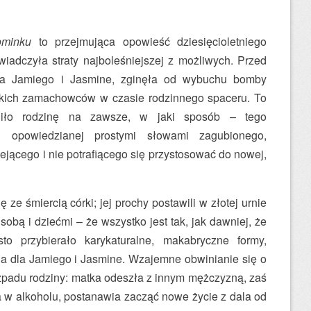
ominku
to przejmująca opowieść dziesięcioletniego
wiadczyła straty najboleśniejszej z możliwych. Przed
czka Jamiego i Jasmine, zginęła od wybuchu bomby
kich zamachowców w czasie rodzinnego spaceru. To
eniło rodzinę na zawsze, w jaki sposób – tego
i opowiedzianej prostymi słowami zagubionego,
jącego i nie potrafiącego się przystosować do nowej,
ę ze śmiercią córki; jej prochy postawili w złotej urnie
sobą i dziećmi – że wszystko jest tak, jak dawniej, że
o przybierało karykaturalne, makabryczne formy,
ia dla Jamiego i Jasmine. Wzajemne obwinianie się o
ozpadu rodziny: matka odeszła z innym mężczyzną, zaś
a w alkoholu, postanawia zacząć nowe życie z dala od