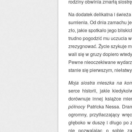
rodziny obwinia zmarłą siostrę
Na dodatek delikatna i świeża
sumienia. Od dnia zamachu je
zło, jakie spotkało jego bliski
trudno pogodzić mu uczucia wob
zrezygnować. Życie szykuje m
wali się w gruzy dopiero wted
Pewne nieoczekiwane wydarzen
stanie się pierwszym, niełatw
Moja siostra mieszka na ko
serce historii, jakie kiedyk
dorównuje innej książce mier
północy
Patricka Nessa. Dram
ogromny, przytłaczający wrę
głęboko w duszę i długo po 
nie pozwalając o sobie za