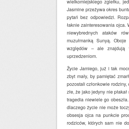
wielkomiejskiego zgiełku, je
Jasmine przeżywa okres buntu
pytań bez odpowiedzi. Rozpac
łaknie zainteresowania ojca. 
niewybrednych ataków rów
muzułmanką Sunyą. Oboje 
względów – ale znajdują 
uprzedzeniom.
Życie Jamiego, już i tak moc
zbyt mały, by pamiętać zmarłą
pozostali członkowie rodziny,
złe, że jako jedyny nie płaka
tragedia niewiele go obeszła.
dlaczego życie nie może toczyć
obsesja ojca na punkcie pro
rodziców, których sam nie do