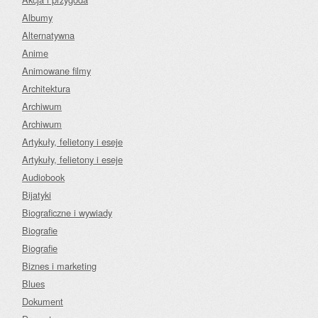
Albumy
Alternatywna
Anime
Animowane filmy
Architektura
Archiwum
Archiwum
Artykuły, felietony i eseje
Artykuły, felietony i eseje
Audiobook
Bijatyki
Biograficzne i wywiady
Biografie
Biografie
Biznes i marketing
Blues
Dokument