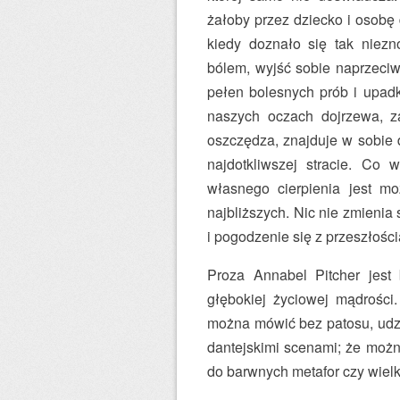
żałoby przez dziecko i osobę d
kiedy doznało się tak niezno
bólem, wyjść sobie naprzeci
pełen bolesnych prób i upadk
naszych oczach dojrzewa, z
oszczędza, znajduje w sobie d
najdotkliwszej stracie. Co 
własnego cierpienia jest mo
najbliższych. Nic nie zmienia 
i pogodzenie się z przeszłości
Proza Annabel Pitcher jest 
głębokiej życiowej mądrości.
można mówić bez patosu, udz
dantejskimi scenami; że można
do barwnych metafor czy wielk