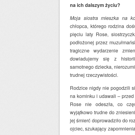
na ich dalszym życiu?
Moja siostra mieszka na k
chłopca, którego rodzina doś
pięciu laty Rose, siostrzy
podłożonej przez muzułmańs
tragiczne wydarzenie zmi
dowiadujemy się z histori
samotnego dziecka, nierozumie
trudnej rzeczywistości.
Rodzice nigdy nie pogodzili si
na kominku i udawali – przed 
Rose nie odeszła, co częst
wyjątkowo trudne do zniesien
jej śmierć doprowadziło do r
ojciec, szukający zapomnieni