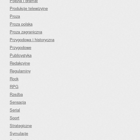
Poezja i dramat
Produkcje telewizyjne
Proza
Proza polska
Proza zagraniczna
Przygodowa i historyczna
Przygodowe
Publicystyka
Redakcyjne
Regulaminy
Rock
RPG
Rzeźba
Sensacja
Serial
Sport
Strategiczne
Symulacje