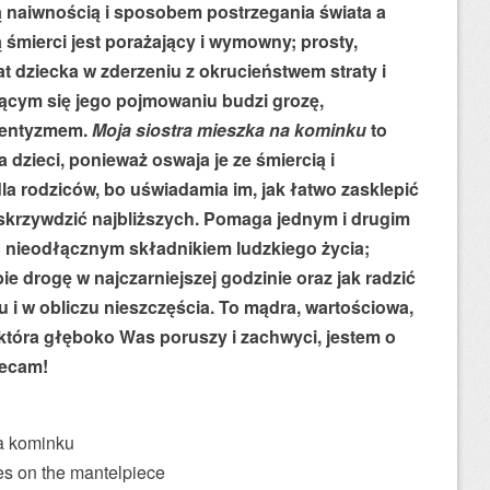
ą naiwnością i sposobem postrzegania świata a
śmierci jest porażający i wymowny; prosty,
t dziecka w zderzeniu z okrucieństwem straty i
cym się jego pojmowaniu budzi grozę,
utentyzmem.
Moja siostra
mieszka na kominku
to
 dzieci, ponieważ oswaja je ze śmiercią i
 dla rodziców, bo uświadamia im, jak łatwo zasklepić
 skrzywdzić najbliższych. Pomaga jednym i drugim
ko nieodłącznym składnikiem ludzkiego życia;
bie drogę w najczarniejszej godzinie oraz jak radzić
 i w obliczu nieszczęścia. To mądra, wartościowa,
 która głęboko Was poruszy i zachwyci, jestem o
lecam!
a kominku
ves on the mantelpiece