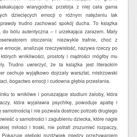
askakująco wiarygodna: przebija z niej cała gama
ych dziecięcych emocji o różnym natężeniu tak
oprawdy trudno zachować spokój ducha. To książka
, do bólu autentyczna – i urzekająca zarazem. Mały
bserwatorem otoczenia: niezwykle trafnie, choć z
je emocje, analizuje rzeczywistość, nazywa rzeczy po
 których wnikliwości, prostoty i mądrości mógłby mu
ły. Trudno uwierzyć, że ta książka jest literackim
her cechuje wyjątkowo dojrzały warsztat, mistrzowski
aci, bogactwo emocji i cudowna głębia przesłania.
inku
to wnikliwe i poruszające studium żałoby, która
paczy, która wyjaławia psychikę, powoduje apatię i
ię samotnością i nie pozwala dostrzec potrzeb drugiego
wieść o samotności i zagubieniu dziecka, które nagle
kiej miłości i troski, nie potrafi zrozumieć rozpaczy,
. Pokazuje głęboki rozdźwięk między przeżywaniem