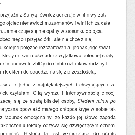
.
 przyjaźń z Sunyą również generuje w nim wyrzuty
go ojciec nienawidzi muzułmanów i wini ich za całe
ch. Jamie czuje się nielojalny w stosunku do ojca,
ec niego i przyjaciółki, ale nie chce z niej
u kolejne potężne rozczarowania, jednak jego świat
y, kiedy on sam doświadcza wyjątkowo bolesnej straty.
ie ponownie zbliży do siebie członków rodziny i
ym krokiem do pogodzenia się z przeszłością.
minku
to jedna z najpiękniejszych i chwytających za
olwiek czytałam. Siłą wyrazu i intensywnością emocji
zącej się ze stratą bliskiej osoby,
Siedem minut po
atyczna opowieść małego chłopca kryje w sobie tak
cz ładunek emocjonalny, że każde jej słowo zapada
zakończeniu lektury odzywa się dźwięczącym echem,
pomnieć. Historia ta jest wzruszająca do granic