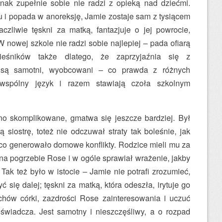
dnak zupełnie sobie nie radzi z opieką nad dziećmi.
 i popada w anoreksję, Jamie zostaje sam z tysiącem
zliwie tęskni za matką, fantazjuje o jej powrocie,
W nowej szkole nie radzi sobie najlepiej – pada ofiarą
ieśników także dlatego, że zaprzyjaźnia się z
są samotni, wyobcowani – co prawda z różnych
wspólny język i razem stawiają czoła szkolnym
no skomplikowane, gmatwa się jeszcze bardziej. Był
 siostrę, toteż nie odczuwał straty tak boleśnie, jak
 co generowało domowe konflikty. Rodzice mieli mu za
ł na pogrzebie Rose i w ogóle sprawiał wrażenie, jakby
 Tak też było w istocie – Jamie nie potrafi zrozumieć,
 się dalej; tęskni za matką, która odeszła, irytuje go
chów córki, zazdrości Rose zainteresowania i uczuć
świadcza. Jest samotny i nieszczęśliwy, a o rozpad