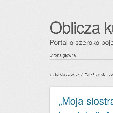
Oblicza k
Portal o szeroko poję
Przejdź
Strona główna
Główne menu
do
treści
←
„Spryciarz z Londynu”, Terry Pratchett – rec
Zobacz wpisy
„Moja siost