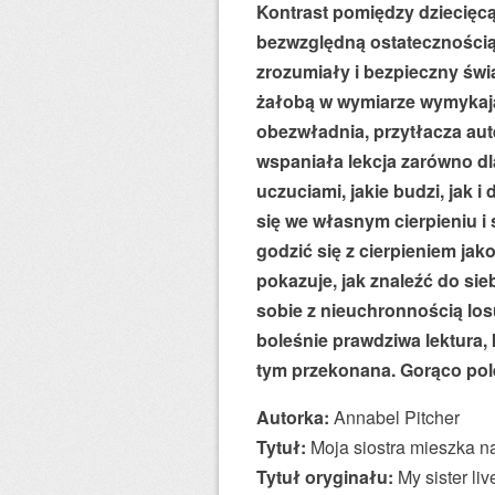
Kontrast pomiędzy dziecięc
bezwzględną ostatecznością 
zrozumiały i bezpieczny świa
żałobą w wymiarze wymykają
obezwładnia, przytłacza a
wspaniała lekcja zarówno dla
uczuciami, jakie budzi, jak i
się we własnym cierpieniu i
godzić się z cierpieniem ja
pokazuje, jak znaleźć do sie
sobie z nieuchronnością losu
boleśnie prawdziwa lektura,
tym przekonana. Gorąco po
Autorka:
Annabel Pitcher
Tytuł:
Moja siostra mieszka n
Tytuł oryginału:
My sister li