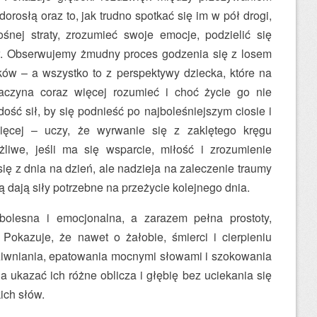
orosłą oraz to, jak trudno spotkać się im w pół drogi,
śnej straty, zrozumieć swoje emocje, podzielić się
w. Obserwujemy żmudny proces godzenia się z losem
ów – a wszystko to z perspektywy dziecka, które na
aczyna coraz więcej rozumieć i choć życie go nie
ość sił, by się podnieść po najboleśniejszym ciosie i
więcej – uczy, że wyrwanie się z zaklętego kręgu
żliwe, jeśli ma się wsparcie, miłość i zrozumienie
się z dnia na dzień, ale nadzieja na zaleczenie traumy
ą dają siły potrzebne na przeżycie kolejnego dnia.
bolesna i emocjonalna, a zarazem pełna prostoty,
 Pokazuje, że nawet o żałobie, śmierci i cierpieniu
iwniania, epatowania mocnymi słowami i szokowania
 ukazać ich różne oblicza i głębię bez uciekania się
ich słów.