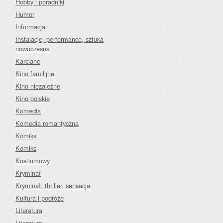
Hobby i poradniki
Humor
Informacja
Instalacje, performance, sztuka
nowoczesna
Karciane
Kino familijne
Kino niezależne
Kino polskie
Komedia
Komedia romantyczna
Komiks
Komiks
Kostiumowy
Kryminał
Kryminał, thriller, sensacja
Kultura i podróże
Literatura
Literatura