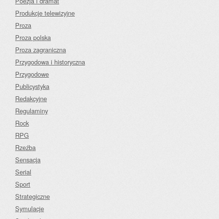
Poezja i dramat
Produkcje telewizyjne
Proza
Proza polska
Proza zagraniczna
Przygodowa i historyczna
Przygodowe
Publicystyka
Redakcyjne
Regulaminy
Rock
RPG
Rzeźba
Sensacja
Serial
Sport
Strategiczne
Symulacje