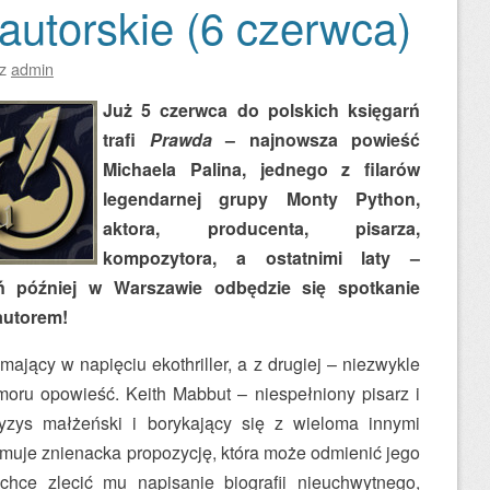
autorskie (6 czerwca)
ez
admin
Już 5 czerwca do polskich księgarń
trafi
Prawda
– najnowsza powieść
Michaela Palina, jednego z filarów
legendarnej grupy Monty Python,
aktora, producenta, pisarza,
kompozytora, a ostatnimi laty –
ń później w Warszawie odbędzie się spotkanie
 autorem!
ymający w napięciu ekothriller, a z drugiej – niezwykle
moru opowieść. Keith Mabbut – niespełniony pisarz i
ryzys małżeński i borykający się z wieloma innymi
ymuje znienacka propozycję, która może odmienić jego
hce zlecić mu napisanie biografii nieuchwytnego,