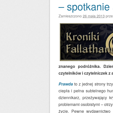
– spotkanie 
Zamieszczono
26 maja 2013
prz
znanego podróżnika. Dzie
czytelników i czytelniczek z
Prawda
to z jednej strony trz
ciepła i pełna subtelnego hu
dziennikarz, przeżywający k
problemami osobistymi – otrz
życie. Pewne wydawnictwo c