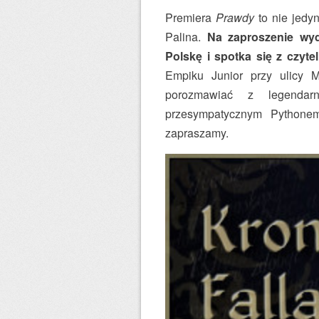
Premiera
Prawdy
to nie jedy
Palina.
Na zaproszenie wyd
Polskę i spotka się z czyte
Empiku Junior przy ulicy M
porozmawiać z legendarn
przesympatycznym Pythonem
zapraszamy.