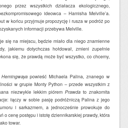
onego przez wszystkich działacza ekologicznego,
bezkompromisowego ideowca – Hamisha Melville’a.
t w końcu przyjmuje propozycję i rusza w podróż po
pozyskanych informacji przebywa Melville.
je się na miejscu, będzie miało dla niego znamienne
dy, jakiemu dotychczas hołdował, zmieni zupełnie
ekona się, że prawdą może być wszystko, co chcemy,
e Hemingwaya
powieść Michaela Palina, znanego w
alności w grupie Monty Python – przede wszystkim z
isana niezwykle lekkim piórem
Prawda
to znakomita
cje: łączy w sobie pasję podróżniczą Palina z jego
umoru i sarkazmem, a jednocześnie prowokuje do
o cenę postępu i istotę dziennikarskiej prawdy, która
jako towar.