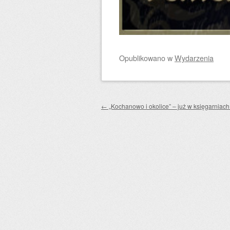
Opublikowano
w
Wydarzenia
Zobacz wpisy
←
„Kochanowo i okolice” – już w księgarniach