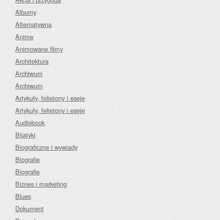
Albumy
Alternatywna
Anime
Animowane filmy
Architektura
Archiwum
Archiwum
Artykuły, felietony i eseje
Artykuły, felietony i eseje
Audiobook
Bijatyki
Biograficzne i wywiady
Biografie
Biografie
Biznes i marketing
Blues
Dokument