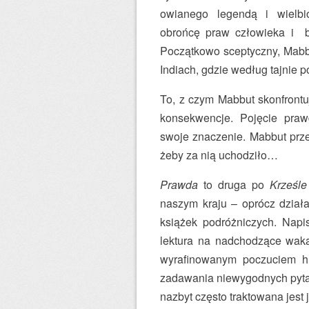
owianego legendą i wielbi
obrońcę praw człowieka i 
Początkowo sceptyczny, Mabbu
Indiach, gdzie według tajnie 
To, z czym Mabbut skonfrontu
konsekwencje. Pojęcie praw
swoje znaczenie. Mabbut prz
żeby za nią uchodziło…
Prawda
to druga po
Krześl
naszym kraju – oprócz dział
książek podróżniczych. Nap
lektura na nadchodzące waka
wyrafinowanym poczuciem h
zadawania niewygodnych pytań 
nazbyt często traktowana jest 