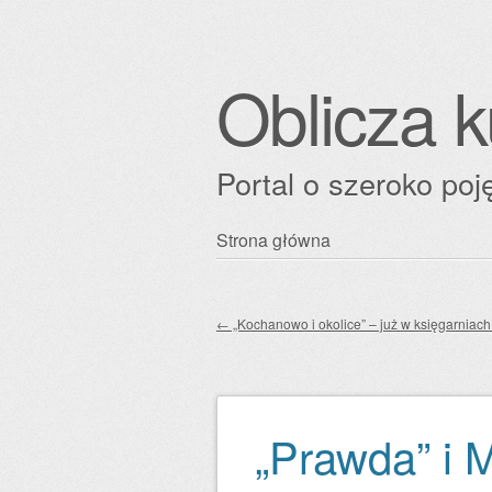
Oblicza k
Portal o szeroko poję
Przejdź
Strona główna
Główne menu
do
treści
←
„Kochanowo i okolice” – już w księgarniach
Zobacz wpisy
„Prawda” i 