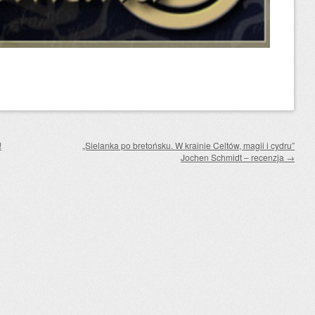
!
„Sielanka po bretońsku. W krainie Celtów, magii i cydru”
Jochen Schmidt – recenzja
→