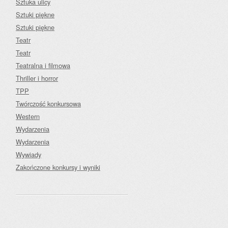
Sztuka ulicy
Sztuki piękne
Sztuki piękne
Teatr
Teatr
Teatralna i filmowa
Thriller i horror
TPP
Twórczość konkursowa
Western
Wydarzenia
Wydarzenia
Wywiady
Zakończone konkursy i wyniki