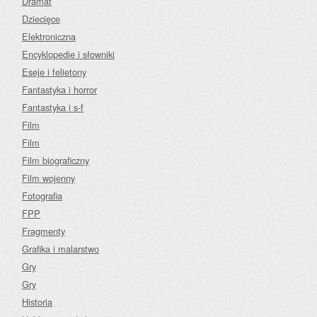
Dramat
Dziecięce
Elektroniczna
Encyklopedie i słowniki
Eseje i felietony
Fantastyka i horror
Fantastyka i s-f
Film
Film
Film biograficzny
Film wojenny
Fotografia
FPP
Fragmenty
Grafika i malarstwo
Gry
Gry
Historia