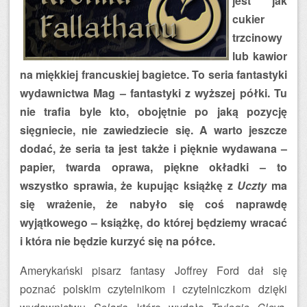
jest jak
cukier
trzcinowy
lub kawior
na miękkiej francuskiej bagietce. To seria fantastyki
wydawnictwa Mag – fantastyki z wyższej półki. Tu
nie trafia byle kto, obojętnie po jaką pozycję
sięgniecie, nie zawiedziecie się. A warto jeszcze
dodać, że seria ta jest także i pięknie wydawana –
papier, twarda oprawa, piękne okładki – to
wszystko sprawia, że kupując książkę z
Uczty
ma
się wrażenie, że nabyło się coś naprawdę
wyjątkowego – książkę, do której będziemy wracać
i która nie będzie kurzyć się na półce.
Amerykański pisarz fantasy Joffrey Ford dał się
poznać polskim czytelnikom i czytelniczkom dzięki