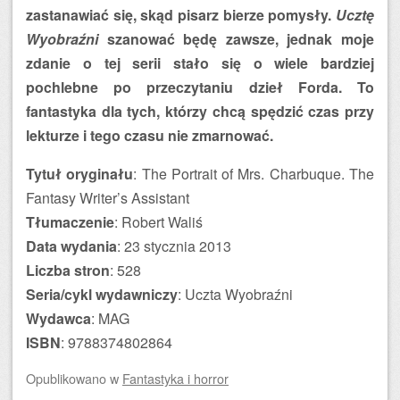
zastanawiać się, skąd pisarz bierze pomysły.
Ucztę
Wyobraźni
szanować będę zawsze, jednak moje
zdanie o tej serii stało się o wiele bardziej
pochlebne po przeczytaniu dzieł Forda. To
fantastyka dla tych, którzy chcą spędzić czas przy
lekturze i tego czasu nie zmarnować.
Tytuł oryginału
: The Portrait of Mrs. Charbuque. The
Fantasy Writer’s Assistant
Tłumaczenie
: Robert Waliś
Data wydania
: 23 stycznia 2013
Liczba stron
: 528
Seria/cykl wydawniczy
: Uczta Wyobraźni
Wydawca
: MAG
ISBN
: 9788374802864
Opublikowano
w
Fantastyka i horror