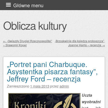
Przejdź
Główne menu
do
treści
Oblicza kultury
←
„Gwiazdy Drugiej Rzeczpospolitej”
„Brzoskwinie dla księdza proboszcza”,
– Sławomir Koper
Joanne Harris – recenzja
→
Zobacz wpisy
„Portret pani Charbuque.
Asystentka pisarza fantasy”,
Jeffrey Ford – recenzja
Zamieszczono
1 maja 2013
przez
admin
Uczta
wyobraźni