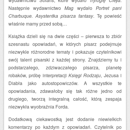
wydawnictwu
Solaris
, które wydało
Trylogię Cleya
.
Następnie wydawnictwo
Mag
wydało
Portret pani
Charbuque. Asystentka pisarza fantasy
. Tę powieść
właśnie mamy przed sobą…
Książka dzieli się na dwie części – pierwsza to zbiór
szesnastu opowiadań, w których pisarz podejmuje
niezwykle różnorodne tematy i pokazuje czytelnikowi
swój talent pisarski z każdej strony. Znajdziemy tu i
podstarzałego, zdziwaczałego pisarza, planetę
robaków, próbę interpretacji
Księgi Rodzaju
, Jezusa i
Diabła jako autostopowiczów. A wszystkie te
opowiadania, zdawałoby się tak różne jedno od
drugiego, tworzą integralną całość, którą zespaja
niezwykła wyobraźnia Forda.
Dodatkową ciekawostką jest dodanie niewielkich
komentarzy po każdym z opowiadań. Czytelnik po