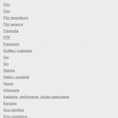
Film
Film
Film biograficzny
Film wojenny
Fotografia
FPP
Fragmenty
Grafika i malarstwo
Gry
Gry
Historia
Hobby i poradniki
Humor
Informacja
Instalacje, performance, sztuka nowoczesna
Karciane
Kino familijne
Kino niezależne