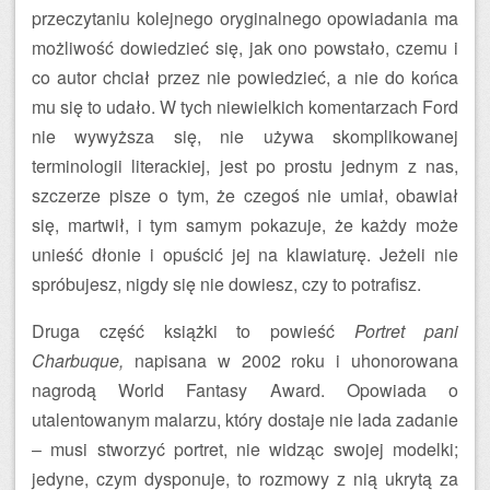
przeczytaniu kolejnego oryginalnego opowiadania ma
możliwość dowiedzieć się, jak ono powstało, czemu i
co autor chciał przez nie powiedzieć, a nie do końca
mu się to udało. W tych niewielkich komentarzach Ford
nie wywyższa się, nie używa skomplikowanej
terminologii literackiej, jest po prostu jednym z nas,
szczerze pisze o tym, że czegoś nie umiał, obawiał
się, martwił, i tym samym pokazuje, że każdy może
unieść dłonie i opuścić jej na klawiaturę. Jeżeli nie
spróbujesz, nigdy się nie dowiesz, czy to potrafisz.
Druga część książki to powieść
Portret pani
Charbuque,
napisana w 2002 roku i uhonorowana
nagrodą World Fantasy Award. Opowiada o
utalentowanym malarzu, który dostaje nie lada zadanie
– musi stworzyć portret, nie widząc swojej modelki;
jedyne, czym dysponuje, to rozmowy z nią ukrytą za