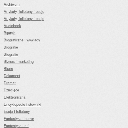
Archiwum
Artykuły, felietony i eseje
Artykuły, felietony i eseje
Audiobook
Bijatyki
Biograficzne i wywiady
Biografie
Biografie
Biznes i marketing
Blues
Dokument
Dramat
Dziecięce
Elektroniczna
Encyklopedie i słowniki
Eseje i felietony
Fantastyka i horror
Fantastyka i s-f