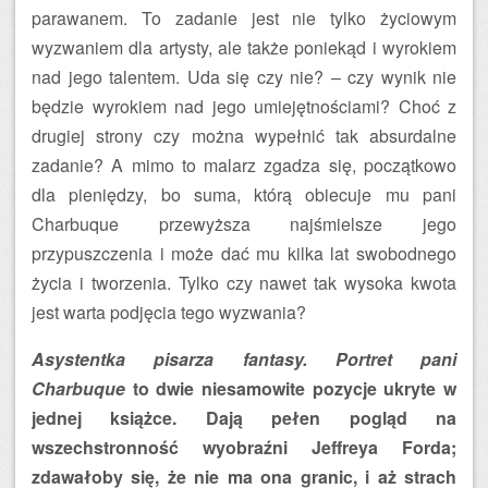
parawanem. To zadanie jest nie tylko życiowym
wyzwaniem dla artysty, ale także poniekąd i wyrokiem
nad jego talentem. Uda się czy nie? – czy wynik nie
będzie wyrokiem nad jego umiejętnościami? Choć z
drugiej strony czy można wypełnić tak absurdalne
zadanie? A mimo to malarz zgadza się, początkowo
dla pieniędzy, bo suma, którą obiecuje mu pani
Charbuque przewyższa najśmielsze jego
przypuszczenia i może dać mu kilka lat swobodnego
życia i tworzenia. Tylko czy nawet tak wysoka kwota
jest warta podjęcia tego wyzwania?
Asystentka pisarza fantasy. Portret pani
Charbuque
to dwie niesamowite pozycje ukryte w
jednej książce. Dają pełen pogląd na
wszechstronność wyobraźni Jeffreya Forda;
zdawałoby się, że nie ma ona granic, i aż strach