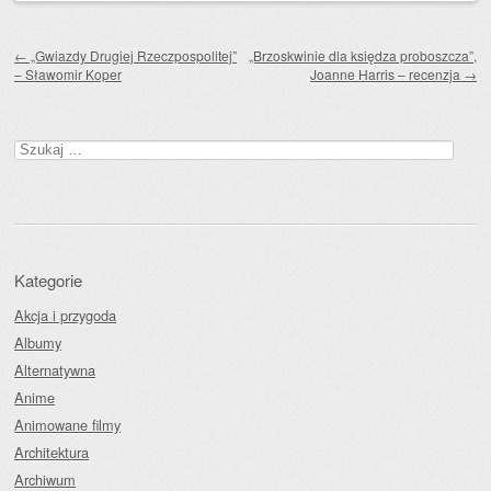
Zobacz wpisy
←
„Gwiazdy Drugiej Rzeczpospolitej”
„Brzoskwinie dla księdza proboszcza”,
– Sławomir Koper
Joanne Harris – recenzja
→
Szukaj:
Kategorie
Akcja i przygoda
Albumy
Alternatywna
Anime
Animowane filmy
Architektura
Archiwum