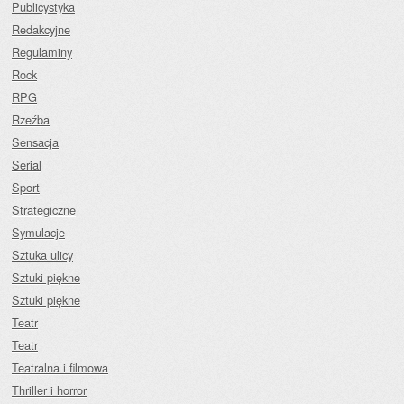
Publicystyka
Redakcyjne
Regulaminy
Rock
RPG
Rzeźba
Sensacja
Serial
Sport
Strategiczne
Symulacje
Sztuka ulicy
Sztuki piękne
Sztuki piękne
Teatr
Teatr
Teatralna i filmowa
Thriller i horror