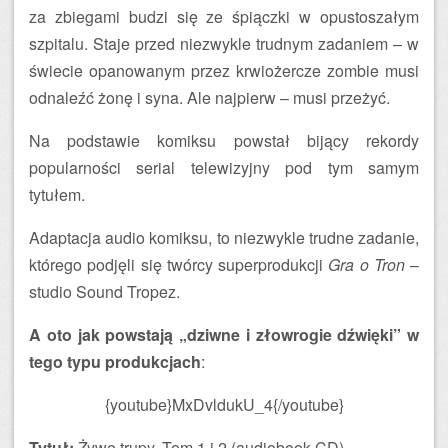
za zbiegami budzi się ze śpiączki w opustoszałym
szpitalu. Staje przed niezwykle trudnym zadaniem – w
świecie opanowanym przez krwiożercze zombie musi
odnaleźć żonę i syna. Ale najpierw – musi przeżyć.
Na podstawie komiksu powstał bijący rekordy
popularności serial telewizyjny pod tym samym
tytułem.
Adaptacja audio komiksu, to niezwykle trudne zadanie,
którego podjęli się twórcy superprodukcji
Gra o Tron
–
studio Sound Tropez.
A oto jak powstają „dziwne i złowrogie dźwięki” w
tego typu produkcjach
:
{youtube}MxDvldukU_4{/youtube}
Tytuł:
Żywe trupy. Tom 1 i 2 (audiobook CD)