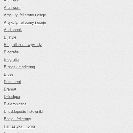
Archiwum
Artykuły, felietony i eseje
Artykuły, felietony i eseje
Audiobook
Bijatyki
Biograficzne i wywiady
Biografie
Biografie
Biznes i marketing
Blues
Dokument
Dramat
Dziecięce
Elektroniczna
Encyklopedie i słowniki
Eseje i felietony
Fantastyka i horror