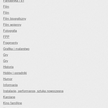
Fantastyka i s-f
Film
Film
Film biograficzny
Film wojenny
Fotografia
FPP
Fragmenty
Grafika i malarstwo
Gry
Gry
Historia
Hobby i poradniki
Humor
Informacja
Instalacje, performance, sztuka nowoczesna
Karciane
Kino familijne