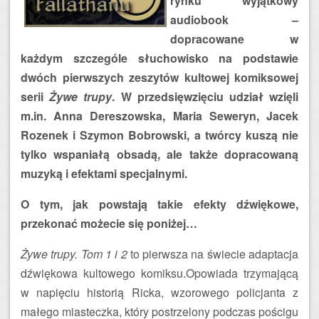
rynku wyjątkowy
audiobook –
dopracowane w
każdym szczególe słuchowisko na podstawie
dwóch pierwszych zeszytów kultowej komiksowej
serii
Żywe trupy
. W przedsięwzięciu udział wzięli
m.in. Anna Dereszowska, Maria Seweryn, Jacek
Rozenek i Szymon Bobrowski, a twórcy kuszą nie
tylko wspaniałą obsadą, ale także dopracowaną
muzyką i efektami specjalnymi.
O tym, jak powstają takie efekty dźwiękowe,
przekonać możecie się poniżej…
Żywe trupy. Tom 1 i 2
to pierwsza na świecie adaptacja
dźwiękowa kultowego komiksu.Opowiada trzymającą
w napięciu historią Ricka, wzorowego policjanta z
małego miasteczka, który postrzelony podczas pościgu