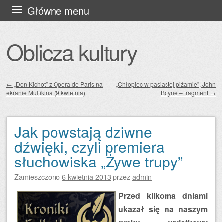
Przejdź
Główne menu
do
treści
Oblicza kultury
←
„Don Kichot” z Opera de Paris na
„Chłopiec w pasiastej piżamie”, John
ekranie Multikina (9 kwietnia)
Boyne – fragment
→
Zobacz wpisy
Jak powstają dziwne
dźwięki, czyli premiera
słuchowiska „Żywe trupy”
Zamieszczono
6 kwietnia 2013
przez
admin
Przed kilkoma dniami
ukazał się na naszym