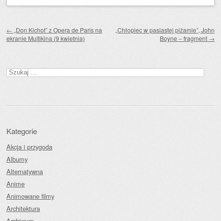
Zobacz wpisy
←
„Don Kichot” z Opera de Paris na
„Chłopiec w pasiastej piżamie”, John
ekranie Multikina (9 kwietnia)
Boyne – fragment
→
Szukaj:
Kategorie
Akcja i przygoda
Albumy
Alternatywna
Anime
Animowane filmy
Architektura
Archiwum