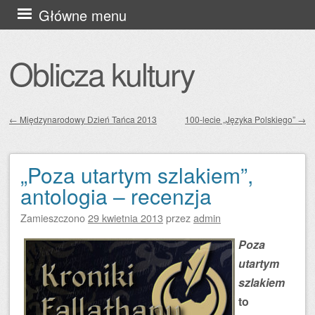
Przejdź
Główne menu
do
treści
Oblicza kultury
←
Międzynarodowy Dzień Tańca 2013
100-lecie „Języka Polskiego”
→
Zobacz wpisy
„Poza utartym szlakiem”,
antologia – recenzja
Zamieszczono
29 kwietnia 2013
przez
admin
Poza
utartym
szlakiem
to