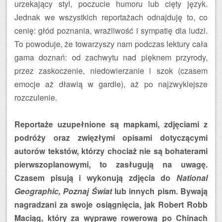
urzekający styl, poczucie humoru lub cięty język.
Jednak we wszystkich reportażach odnajduję to, co
cenię: głód poznania, wrażliwość i sympatię dla ludzi.
To powoduje, że towarzyszy nam podczas lektury cała
gama doznań: od zachwytu nad pięknem przyrody,
przez zaskoczenie, niedowierzanie i szok (czasem
emocje aż dławią w gardle), aż po najzwyklejsze
rozczulenie.
Reportaże uzupełnione są mapkami, zdjęciami z
podróży oraz zwięzłymi opisami dotyczącymi
autorów tekstów, którzy chociaż nie są bohaterami
pierwszoplanowymi, to zasługują na uwagę.
Czasem pisują i wykonują zdjęcia do
National
Geographic, Poznaj Świat
lub innych pism. Bywają
nagradzani za swoje osiągnięcia, jak Robert Robb
Maciąg, który za wyprawę rowerową po Chinach