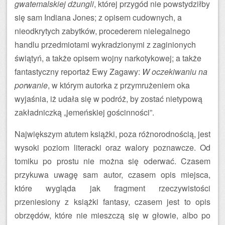
gwatemalskiej dżungli
, której przygód nie powstydziłby
się sam Indiana Jones; z opisem cudownych, a
nieodkrytych zabytków, procederem nielegalnego
handlu przedmiotami wykradzionymi z zaginionych
świątyń, a także opisem wojny narkotykowej; a także
fantastyczny reportaż Ewy Zagawy:
W oczekiwaniu na
porwanie
, w którym autorka z przymrużeniem oka
wyjaśnia, iż udała się w podróż, by zostać nietypową
zakładniczką „jemeńskiej gościnności”.
Największym atutem książki, poza różnorodnością, jest
wysoki poziom literacki oraz walory poznawcze. Od
tomiku po prostu nie można się oderwać. Czasem
przykuwa uwagę sam autor, czasem opis miejsca,
które wygląda jak fragment rzeczywistości
przeniesiony z książki fantasy, czasem jest to opis
obrzędów, które nie mieszczą się w głowie, albo po