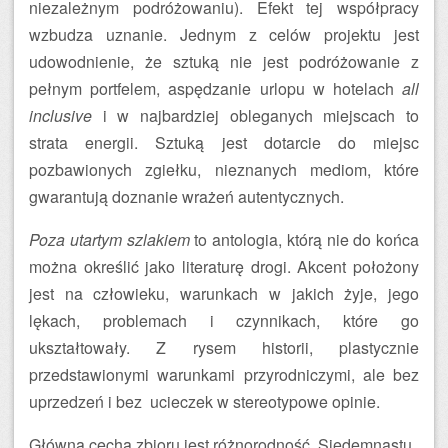
niezależnym podróżowaniu). Efekt tej współpracy
wzbudza uznanie. Jednym z celów projektu jest
udowodnienie, że sztuką nie jest podróżowanie z
pełnym portfelem, aspędzanie urlopu w hotelach
all
inclusive
i w najbardziej obleganych miejscach to
strata energii. Sztuką jest dotarcie do miejsc
pozbawionych zgiełku, nieznanych mediom, które
gwarantują doznanie wrażeń autentycznych.
Poza utartym szlakiem
to antologia, którą nie do końca
można określić jako literaturę drogi. Akcent położony
jest na człowieku, warunkach w jakich żyje, jego
lękach, problemach i czynnikach, które go
ukształtowały. Z rysem historii, plastycznie
przedstawionymi warunkami przyrodniczymi, ale bez
uprzedzeń i bez ucieczek w stereotypowe opinie.
Główną cechą zbioru jest różnorodność. Siedemnastu