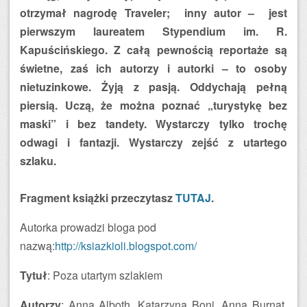
otrzymał nagrodę Traveler; inny autor – jest
pierwszym laureatem Stypendium im. R.
Kapuścińskiego. Z całą pewnością reportaże są
świetne, zaś ich autorzy i autorki – to osoby
nietuzinkowe. Żyją z pasją. Oddychają pełną
piersią. Uczą, że można poznać „turystykę bez
maski” i bez tandety. Wystarczy tylko trochę
odwagi i fantazji. Wystarczy zejść z utartego
szlaku.
Fragment książki przeczytasz
TUTAJ
.
Autorka prowadzi bloga pod
nazwą:
http://ksiazkioli.blogspot.com/
Tytuł
: Poza utartym szlakiem
Autorzy
: Anna Alboth, Katarzyna Boni, Anna Burnat,