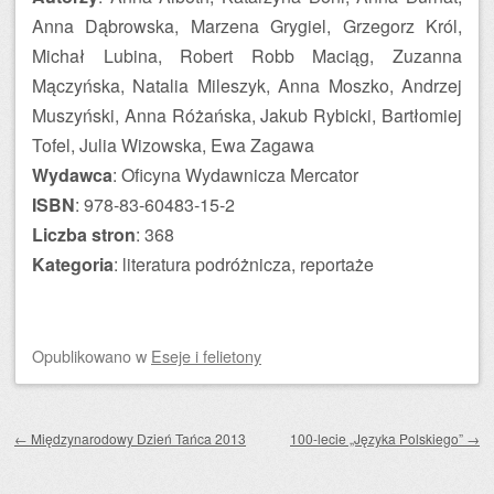
Anna Dąbrowska, Marzena Grygiel, Grzegorz Król,
Michał Lubina, Robert Robb Maciąg, Zuzanna
Mączyńska, Natalia Mileszyk, Anna Moszko, Andrzej
Muszyński, Anna Różańska, Jakub Rybicki, Bartłomiej
Tofel, Julia Wizowska, Ewa Zagawa
Wydawca
: Oficyna Wydawnicza Mercator
ISBN
: 978-83-60483-15-2
Liczba stron
: 368
Kategoria
: literatura podróżnicza, reportaże
Opublikowano
w
Eseje i felietony
Zobacz wpisy
←
Międzynarodowy Dzień Tańca 2013
100-lecie „Języka Polskiego”
→