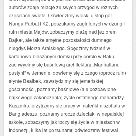
autorów zdaje relacje ze swych przygód w różnych
częściach świata. Odwiedzimy wioski u stóp gór
Nanga Parbat i K2, poszukamy zaginionych w dżungli
ruin miasta Majów, zobaczymy plażę nad jeziorem
Bajkał, ale także smętne pozostałości dumnego
niegdyś Morza Aralskiego. Spędzimy tydzień w
kartonowo-blaszanym domku przy porcie w Baku,
zachwycimy się baśniową architekturą „Manhattanu
pustyni” w Jemenie, dowiemy się z czego (oprócz ruin)
słynie Baalbek, zawstydzimy się jemeńskiej
gościnności, poznamy baśniowe (ale pozbawione
bajkowego zakończenia) życie ostatniego maharadży
Kaszmiru, przyjrzymy się pracy w maleńkim szpitalu w
Bangladeszu, poznamy urocze dzieciaki w nepalskiej
szkole, zobaczymy jak toczy się życie w miastach w
Indonezji, kilka lat po tsunami; odwiedzimy festiwal