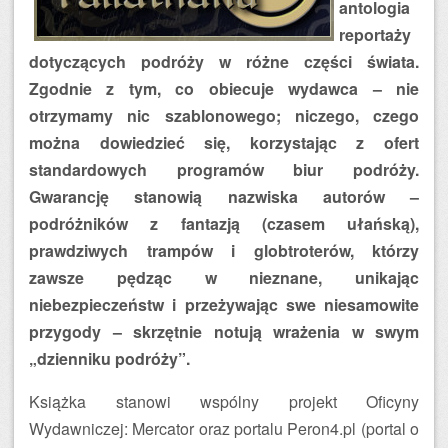
antologia
reportaży
dotyczących podróży w różne części świata.
Zgodnie z tym, co obiecuje wydawca – nie
otrzymamy nic szablonowego; niczego, czego
można dowiedzieć się, korzystając z ofert
standardowych programów biur podróży.
Gwarancję stanowią nazwiska autorów –
podróżników z fantazją (czasem ułańską),
prawdziwych trampów i globtroterów, którzy
zawsze pędząc w nieznane, unikając
niebezpieczeństw i przeżywając swe niesamowite
przygody – skrzętnie notują wrażenia w swym
„dzienniku podróży”.
Książka stanowi wspólny projekt Oficyny
Wydawniczej: Mercator oraz portalu Peron4.pl (portal o