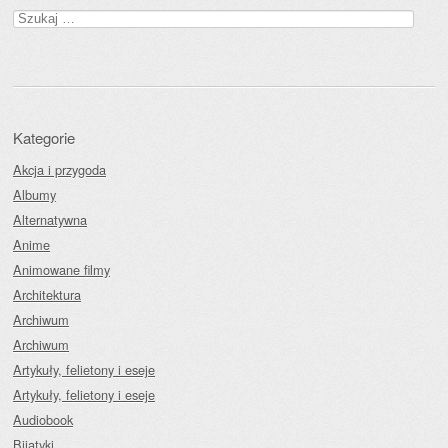
Szukaj:
Kategorie
Akcja i przygoda
Albumy
Alternatywna
Anime
Animowane filmy
Architektura
Archiwum
Archiwum
Artykuły, felietony i eseje
Artykuły, felietony i eseje
Audiobook
Bijatyki