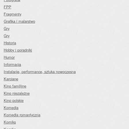
FPP
Fragmenty
Grafika i malarstwo
Gry
Gry
Historia
Hobby i poradniki
Humor
Informacja
Instalacje, performance, sztuka nowoczesna
Karciane
Kino familijne
Kino niezależne
Kino polskie
Komedia
Komedia romantyczna
Komiks