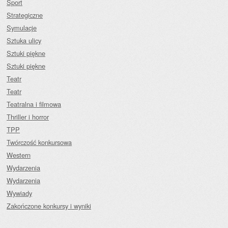
Sport
Strategiczne
Symulacje
Sztuka ulicy
Sztuki piękne
Sztuki piękne
Teatr
Teatr
Teatralna i filmowa
Thriller i horror
TPP
Twórczość konkursowa
Western
Wydarzenia
Wydarzenia
Wywiady
Zakończone konkursy i wyniki