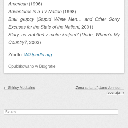
American
(1996)
Adventures in a TV Nation
(1998)
Biali głupcy
(
Stupid White Men… and Other Sorry
Excuses for the State of the Nation!,
2001)
Stary, co zrobiłeś z moim krajem?
(
Dude, Where’s My
Country?,
2003)
Źródło:
Wikipedia.org
Opublikowano
w
Biografie
Zobacz wpisy
←
Shirley MacLaine
„Żona sułtana”, Jane Johnson –
recenzja
→
Szukaj: