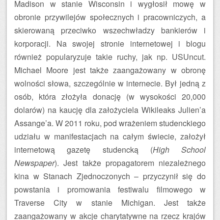
Madison w stanie Wisconsin i wygłosił mowę w
obronie przywilejów społecznych i pracowniczych, a
skierowaną przeciwko wszechwładzy bankierów i
korporacji. Na swojej stronie internetowej i blogu
również popularyzuje takie ruchy, jak np. USUncut.
Michael Moore jest także zaangażowany w obronę
wolności słowa, szczególnie w internecie. Był jedną z
osób, która złożyła donację (w wysokości 20,000
dolarów) na kaucję dla założyciela Wikileaks Julien’a
Assange’a. W 2011 roku, pod wrażeniem studenckiego
udziału w manifestacjach na całym świecie, założył
internetową gazetę studencką (
High School
Newspaper
). Jest także propagatorem niezależnego
kina w Stanach Zjednoczonych – przyczynił się do
powstania i promowania festiwalu filmowego w
Traverse City w stanie Michigan. Jest także
zaangażowany w akcje charytatywne na rzecz krajów