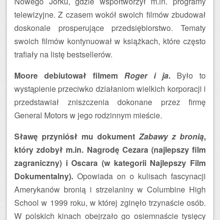
Nowego Jorku, gdzie współtworzył m.in. programy
telewizyjne. Z czasem wokół swoich filmów zbudował
doskonale prosperujące przedsiębiorstwo. Tematy
swoich filmów kontynuował w książkach, które często
trafiały na listę bestsellerów.
Moore debiutował filmem
Roger i ja
.
Było to
wystąpienie przeciwko działaniom wielkich korporacji i
przedstawiał zniszczenia dokonane przez firmę
General Motors w jego rodzinnym mieście.
Sławę przyniósł mu dokument
Zabawy z bronią
,
który zdobył m.in. Nagrodę Cezara (najlepszy film
zagraniczny) i Oscara (w kategorii Najlepszy Film
Dokumentalny).
Opowiada on o kulisach fascynacji
Amerykanów bronią i strzelaniny w Columbine High
School w 1999 roku, w której zginęło trzynaście osób.
W polskich kinach obejrzało go osiemnaście tysięcy