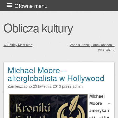
Przejdź
Główne menu
do
treści
Oblicza kultury
←
Shirley MacLaine
„Żona sułtana”, Jane Johnson –
recenzja
→
Zobacz wpisy
Michael Moore –
alterglobalista w Hollywood
Zamieszczono
23 kwietnia 2013
przez
admin
Michael
Moore –
amerykań
ski aktor,