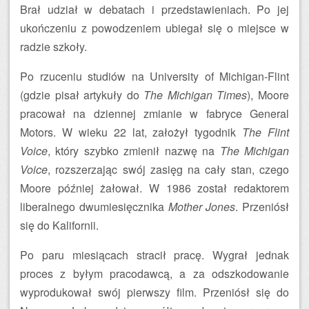
Brał udział w debatach i przedstawieniach. Po jej
ukończeniu z powodzeniem ubiegał się o miejsce w
radzie szkoły.
Po rzuceniu studiów na University of Michigan-Flint
(gdzie pisał artykuły do
The Michigan Times
), Moore
pracował na dziennej zmianie w fabryce General
Motors. W wieku 22 lat, założył tygodnik
The Flint
Voice
, który szybko zmienił nazwę na
The Michigan
Voice
, rozszerzając swój zasięg na cały stan, czego
Moore później żałował. W 1986 został redaktorem
liberalnego dwumiesięcznika
Mother Jones
. Przeniósł
się do Kalifornii.
Po paru miesiącach stracił pracę. Wygrał jednak
proces z byłym pracodawcą, a za odszkodowanie
wyprodukował swój pierwszy film. Przeniósł się do