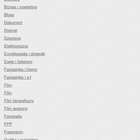
Biznes i marketing
Blues
Dokument
Dramat
Dziecięce
Elektroniczna
Encyklopedie i słowniki
Eseje i felietony
Fantastyka i horror
Fantastyka i s-f
Film
Film
Film biograficzny
Film wojenny
Fotografia
FPP
Fragmenty
Grafika i malarstwo