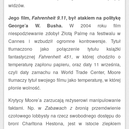
widzów.
Jego film,
Fahrenheit 9.11
, był atakiem na politykę
George’a W. Busha.
W 2004 roku film
niespodziewanie zdobył Złotą Palmę na festiwalu w
Cannes i wzbudził ogromne kontrowersje. Tytuł
tłumaczono jako połączenie tytułu książki
fantastycznej
Fahrenheit 451
, w której chodziło o
temperaturę zapłonu papieru, oraz daty 11 września,
czyli daty zamachu na World Trade Center, Moore
tłumaczy tytuł swojego filmu jako temperaturę, w której
płonie wolność.
Krytycy Moore’a zarzucają reżyserowi manipulowanie
faktami. Np. w
Zabawach z bronią
przemówienie
czołowego lobbysty na rzecz swobodnego dostępu do
broni Charltona Hestona, jest w istocie zlepkiem