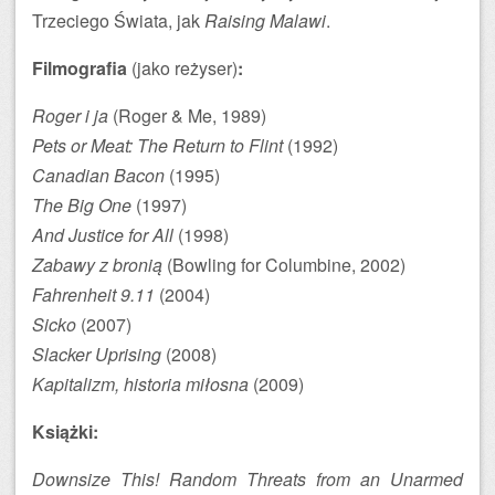
Trzeciego Świata, jak
Raising Malawi
.
Filmografia
(jako reżyser)
:
Roger i ja
(Roger & Me, 1989)
Pets or Meat: The Return to Flint
(1992)
Canadian Bacon
(1995)
The Big One
(1997)
And Justice for All
(1998)
Zabawy z bronią
(Bowling for Columbine, 2002)
Fahrenheit 9.11
(2004)
Sicko
(2007)
Slacker Uprising
(2008)
Kapitalizm, historia miłosna
(2009)
Książki:
Downsize This! Random Threats from an Unarmed