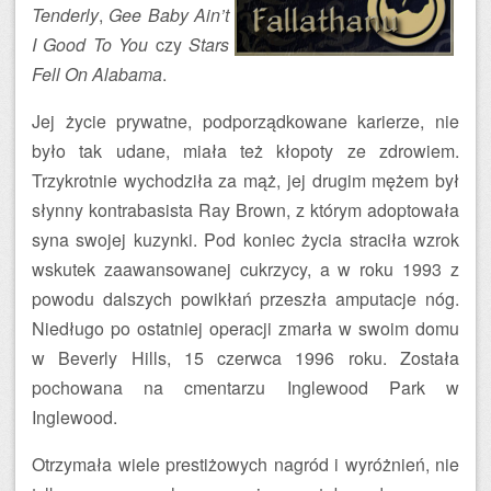
Tenderly
,
Gee Baby Ain’t
I Good To You
czy
Stars
Fell On Alabama
.
Jej życie prywatne, podporządkowane karierze, nie
było tak udane, miała też kłopoty ze zdrowiem.
Trzykrotnie wychodziła za mąż, jej drugim mężem był
słynny kontrabasista Ray Brown, z którym adoptowała
syna swojej kuzynki. Pod koniec życia straciła wzrok
wskutek zaawansowanej cukrzycy, a w roku 1993 z
powodu dalszych powikłań przeszła amputacje nóg.
Niedługo po ostatniej operacji zmarła w swoim domu
w Beverly Hills, 15 czerwca 1996 roku. Została
pochowana na cmentarzu Inglewood Park w
Inglewood.
Otrzymała wiele prestiżowych nagród i wyróżnień, nie