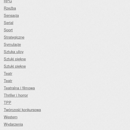
RPG
Rzeźba
Sensacja
Serial
Sport
Strategiczne
Symulacje
Sztuka ulicy
Sztuki piękne
Sztuki piękne
Teatr
Teatr
Teatralna i filmowa
Thriller i horror
TPP
Twórczość konkursowa
Western
Wydarzenia