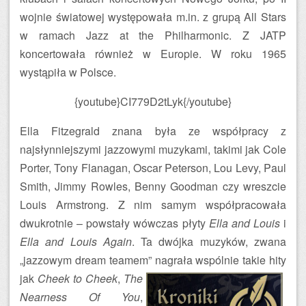
wojnie światowej występowała m.in. z grupą All Stars
w ramach Jazz at the Philharmonic. Z JATP
koncertowała również w Europie. W roku 1965
wystąpiła w Polsce.
{youtube}CI779D2tLyk{/youtube}
Ella Fitzegrald znana była ze współpracy z
najsłynniejszymi jazzowymi muzykami, takimi jak Cole
Porter, Tony Flanagan, Oscar Peterson, Lou Levy, Paul
Smith, Jimmy Rowles, Benny Goodman czy wreszcie
Louis Armstrong. Z nim samym współpracowała
dwukrotnie – powstały wówczas płyty
Ella and Louis
i
Ella and Louis Again
. Ta dwójka muzyków, zwana
„jazzowym dream teamem” nagrała wspólnie takie hity
jak
Cheek to Cheek
,
The
Nearness Of You
,