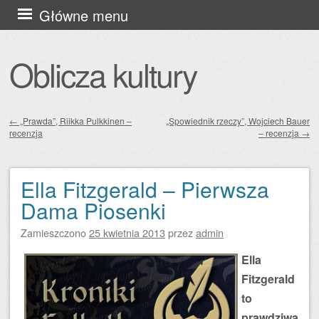
Przejdź
Główne menu
do
treści
Oblicza kultury
←
„Prawda”, Riikka Pulkkinen –
„Spowiednik rzeczy”, Wojciech Bauer
recenzja
– recenzja
→
Zobacz wpisy
Ella Fitzgerald – Pierwsza
Dama Piosenki
Zamieszczono
25 kwietnia 2013
przez
admin
Ella
Fitzgerald
to
prawdziwa