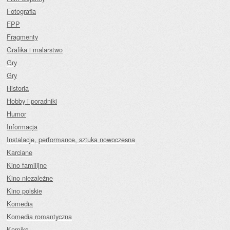
Fotografia
FPP
Fragmenty
Grafika i malarstwo
Gry
Gry
Historia
Hobby i poradniki
Humor
Informacja
Instalacje, performance, sztuka nowoczesna
Karciane
Kino familijne
Kino niezależne
Kino polskie
Komedia
Komedia romantyczna
Komiks