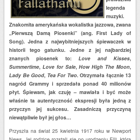
legenda
muzyki.
Znakomita amerykańska wokalistka jazzowa, zwana
„Pierwszą Damą Piosenki” (ang. First Lady of
Song). Jedna z najwybitniejszych śpiewaczek w
historii tego gatunku. Jedne z jej najbardziej
znanych piosenek to:
Love and Kisses
,
Summertime
,
Love for Sale
,
How High The Moon
,
Lady Be Good
,
Tea For Two
. Otrzymała łącznie 13
nagród Grammy i sprzedała ponad 40 milionów
płyt. Śpiewam, jak czuję – mawiała i być może
właśnie ta autentyczność ekspresji była jedną z
przyczyn jej sukcesu. Zasadniczą przyczyną
niewątpliwie był jej głos…
Przyszła na świat 25 kwietnia 1917 roku w Newport
News. Jej rodzice rozstali się po urodzeniu Elli, która