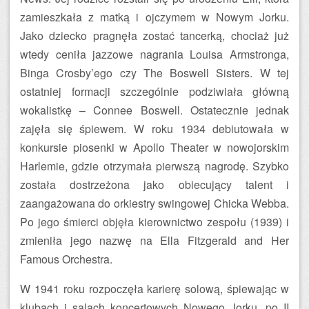
zamieszkała z matką i ojczymem w Nowym Jorku.
Jako dziecko pragnęła zostać tancerką, chociaż już
wtedy ceniła jazzowe nagrania Louisa Armstronga,
Binga Crosby’ego czy The Boswell Sisters. W tej
ostatniej formacji szczególnie podziwiała główną
wokalistkę – Connee Boswell. Ostatecznie jednak
zajęła się śpiewem. W roku 1934 debiutowała w
konkursie piosenki w Apollo Theater w nowojorskim
Harlemie, gdzie otrzymała pierwszą nagrodę. Szybko
została dostrzeżona jako obiecujący talent i
zaangażowana do orkiestry swingowej Chicka Webba.
Po jego śmierci objęła kierownictwo zespołu (1939) i
zmieniła jego nazwę na Ella Fitzgerald and Her
Famous Orchestra.
W 1941 roku rozpoczęła karierę solową, śpiewając w
klubach i salach koncertowych Nowego Jorku, po II