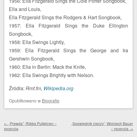
1956: Ella Fitzgerald Sings the Cole Porter Songbook,
Ella and Louis,
Ella Fitzgerald Sings the Rodgers & Hart Songbook,
1957: Ella Fitzgerald Sings the Duke Ellington
Songbook,
1958: Ella Swings Lightly,
1959: Ella Fitzgerald Sings the George and Ira
Gershwin Songbook,
1960: Ella in Berlin: Mack the Knife,
1962: Ella Swings Brightly with Nelson.
Źródła:
Rmf.fm,
Wikipedia.org
Opublikowano
w
Biografie
Zobacz wpisy
←
„Prawda”, Riikka Pulkkinen –
„Spowiednik rzeczy”, Wojciech Bauer
recenzja
– recenzja
→