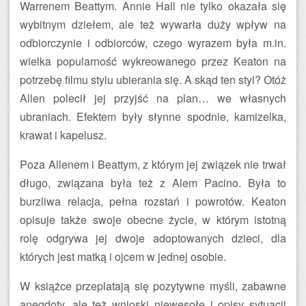
Warrenem Beattym. Annie Hall nie tylko okazała się
wybitnym dziełem, ale też wywarła duży wpływ na
odbiorczynie i odbiorców, czego wyrazem była m.in.
wielka popularność wykreowanego przez Keaton na
potrzebę filmu stylu ubierania się. A skąd ten styl? Otóż
Allen polecił jej przyjść na plan… we własnych
ubraniach. Efektem były słynne spodnie, kamizelka,
krawat i kapelusz.
Poza Allenem i Beattym, z którym jej związek nie trwał
długo, związana była też z Alem Pacino. Była to
burzliwa relacja, pełna rozstań i powrotów. Keaton
opisuje także swoje obecne życie, w którym istotną
rolę odgrywa jej dwoje adoptowanych dzieci, dla
których jest matką i ojcem w jednej osobie.
W książce przeplatają się pozytywne myśli, zabawne
anegdoty, ale też wnioski niewesołe i opisy sytuacji