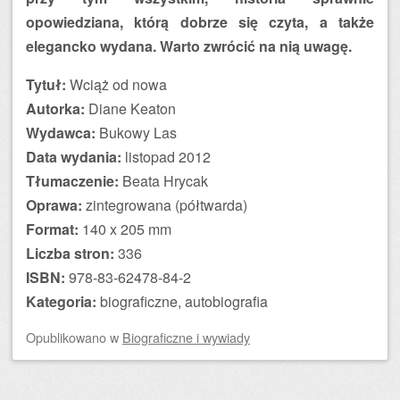
opowiedziana, którą dobrze się czyta, a także
elegancko wydana. Warto zwrócić na nią uwagę.
Tytuł:
Wciąż od nowa
Autorka:
Diane Keaton
Wydawca:
Bukowy Las
Data wydania:
listopad 2012
Tłumaczenie:
Beata Hrycak
Oprawa:
zintegrowana (półtwarda)
Format:
140 x 205 mm
Liczba stron:
336
ISBN:
978-83-62478-84-2
Kategoria:
biograficzne, autobiografia
Opublikowano
w
Biograficzne i wywiady
Zobacz wpisy