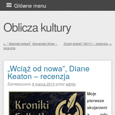
Przejdź
Główne menu
do
treści
Oblicza kultury
←
” Islamski bękart”, Alexander Khan –
„Dzień kobiet” (2011) – recenzja
→
recenzja
Zobacz wpisy
„Wciąż od nowa”, Diane
Keaton – recenzja
Zamieszczono
9 marca 2013
przez
admin
Moje
pierwsze
skojarzeni
a, gdy