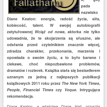
pada
nazwisko
Diane Keaton: energia, radość życia, siła,
kobiecość, talent. W swojej autobiografii
zatytułowanej
Wciąż od nowa
, aktorka nie tylko
udowadnia, że te skojarzenia są słuszne, ale
odsłania przed czytelnikiem znacznie więcej,
zdradza charakter, przekonania, marzenia i
opowiada o swoim życiu, a to było barwne i
ciekawe, choć niepozbawione problemów,
dramatów i rozterek. Książka stała się bestsellerem
uznanym za jedną z najlepszych publikacji
książkowych 2011 roku przez
The New York Times
,
People
,
Financial Times
czy
Voque
. Intrygująca
rekomendacja.
Diane Keaton, a właściwe Diane Hall, przyszła