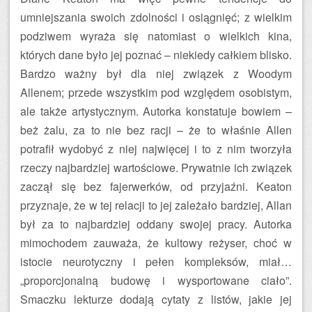
umniejszania swoich zdolności i osiągnięć; z wielkim
podziwem wyraża się natomiast o wielkich kina,
których dane było jej poznać – niekiedy całkiem blisko.
Bardzo ważny był dla niej związek z Woodym
Allenem; przede wszystkim pod względem osobistym,
ale także artystycznym. Autorka konstatuje bowiem –
beż żalu, za to nie bez racji – że to właśnie Allen
potrafił wydobyć z niej najwięcej i to z nim tworzyła
rzeczy najbardziej wartościowe. Prywatnie ich związek
zaczął się bez fajerwerków, od przyjaźni. Keaton
przyznaje, że w tej relacji to jej zależało bardziej, Allan
był za to najbardziej oddany swojej pracy. Autorka
mimochodem zauważa, że kultowy reżyser, choć w
istocie neurotyczny i pełen kompleksów, miał…
„proporcjonalną budowę i wysportowane ciało”.
Smaczku lekturze dodają cytaty z listów, jakie jej