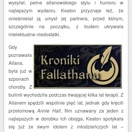
wysyłał, pełne allanowskiego stylu i humoru w
najlepszym wydaniu. Keaton przyznaje też, że
onieśmielał ją umysł jej partnera, przed którym,
szczególnie na początku, z trudem ukrywała
intelektualne niedostatki.
Gdy
poznawała
Allana,
była już w
szponach
choroby. Z
bulimii wychodziła podczas trwającej kilka lat terapii. Z
Allanem spędzili wspólnie pięć lat, jednak gdy kręcili
przełomową
Annie Hall
, film uznawany za jeden z
najlepszych w dorobku ich obojga, Keaton spotykała
się już ze swym idolem z młodzieńczych lat –