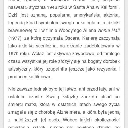
naświat 5 stycznia 1946 roku w Santa Ana w Kalifornii.
Dziś jest uznaną, popularną amerykańską aktorką,
legendą kina i symbolem swego pokolenia m.in. dzięki
brawurowej roli w filmie Woody’ego Allena
Annie Hall
(1977), za którą otrzymała Oscara. Karierę zaczynała
jako aktorka sceniczna, na ekranie zadebiutowała w
1970 roku. Wciąż jest aktywna zawodowo; od tamtego
czasu wszystkie jej role złożyły się na bogaty dorobek
artystyczny, który uzupełniła jeszcze jako reżyserka i
producentka filmowa.
Nie zawsze jednak było jej łatwo, ani przed laty, ani w
ostatnim czasie. Swoją książkę zaczęła pisać po
śmierci matki, która w ostatnich latach swego życia
zmagała się z chorobą Alzheimera, a która była jedną
z najbliższych jej osób. Wobec takich okoliczności
powstania książki nikogo nie powinno dziwić, że