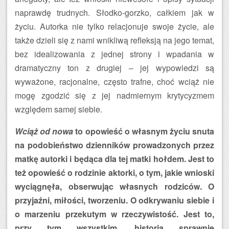
naprawdę trudnych. Słodko-gorzko, całkiem jak w
życiu. Autorka nie tylko relacjonuje swoje życie, ale
także dzieli się z nami wnikliwą refleksją na jego temat,
bez idealizowania z jednej strony i wpadania w
dramatyczny ton z drugiej – jej wypowiedzi są
wyważone, racjonalne, często trafne, choć wciąż nie
mogę zgodzić się z jej nadmiernym krytycyzmem
względem samej siebie.
Wciąż od nowa
to opowieść o własnym życiu snuta
na podobieństwo dzienników prowadzonych przez
matkę autorki i będąca dla tej matki hołdem. Jest to
też opowieść o rodzinie aktorki, o tym, jakie wnioski
wyciągnęła, obserwując własnych rodziców. O
przyjaźni, miłości, tworzeniu. O odkrywaniu siebie i
o marzeniu przekutym w rzeczywistość. Jest to,
przy tym wszystkim, historia sprawnie