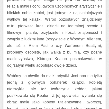
relacja matki i córki, dwóch uzdolnionych artystycznie i
bliskich sobie kobiet, jest jednym z najistotniejszych
wątków tej książki. Wśród pozostałych znajdziemy
m.in. pierwsze kroki aktorki na teatralnej scenie i
filmowym planie, przyjaźnie, miłości, znajomości i
związki z ludźmi kina (oczywiście z Woodym Allenem,
ale też z Alem Pacino czy Warrenem Beattym),
problemy osobiste, jak walka z bulimią, czy późne
macierzyństwo, Którego Keaton posmakowała, w
dojrzałym wieku adoptując dwoje dzieci.
Wróćmy na chwilę do matki artystki. Jest ona nie tylko
jedną z głównych bohaterek książki, kobietą
niezwykłą, ale też twórczynią źródeł, jakimi
posiłkowała się Keaton. Z jej opowieści wyłania się
obraz matki jako kobiety utalentowanej, twórczej,
jednak uwikłanej w życie rodzinne i sfrustrowanej w