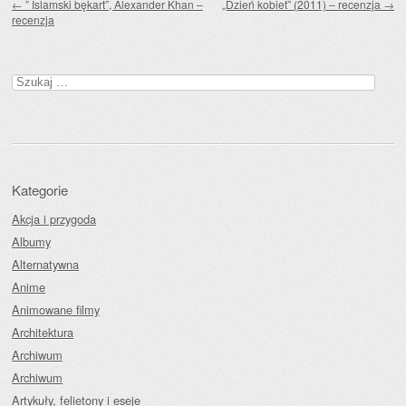
←
” Islamski bękart”, Alexander Khan –
„Dzień kobiet” (2011) – recenzja
→
recenzja
Szukaj:
Kategorie
Akcja i przygoda
Albumy
Alternatywna
Anime
Animowane filmy
Architektura
Archiwum
Archiwum
Artykuły, felietony i eseje