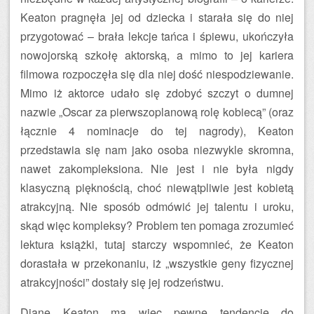
Keaton pragnęła jej od dziecka i starała się do niej
przygotować – brała lekcje tańca i śpiewu, ukończyła
nowojorską szkołę aktorską, a mimo to jej kariera
filmowa rozpoczęła się dla niej dość niespodziewanie.
Mimo iż aktorce udało się zdobyć szczyt o dumnej
nazwie „Oscar za pierwszoplanową rolę kobiecą” (oraz
łącznie 4 nominacje do tej nagrody), Keaton
przedstawia się nam jako osoba niezwykle skromna,
nawet zakompleksiona. Nie jest i nie była nigdy
klasyczną pięknością, choć niewątpliwie jest kobietą
atrakcyjną. Nie sposób odmówić jej talentu i uroku,
skąd więc kompleksy? Problem ten pomaga zrozumieć
lektura książki, tutaj starczy wspomnieć, że Keaton
dorastała w przekonaniu, iż „wszystkie geny fizycznej
atrakcyjności” dostały się jej rodzeństwu.
Diane Keaton ma więc pewne tendencje do