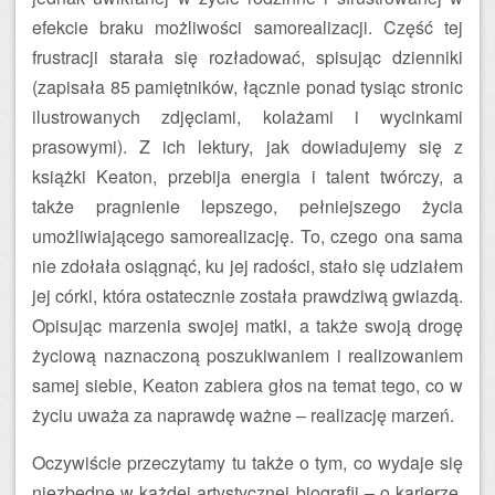
efekcie braku możliwości samorealizacji. Część tej
frustracji starała się rozładować, spisując dzienniki
(zapisała 85 pamiętników, łącznie ponad tysiąc stronic
ilustrowanych zdjęciami, kolażami i wycinkami
prasowymi). Z ich lektury, jak dowiadujemy się z
książki Keaton, przebija energia i talent twórczy, a
także pragnienie lepszego, pełniejszego życia
umożliwiającego samorealizację. To, czego ona sama
nie zdołała osiągnąć, ku jej radości, stało się udziałem
jej córki, która ostatecznie została prawdziwą gwiazdą.
Opisując marzenia swojej matki, a także swoją drogę
życiową naznaczoną poszukiwaniem i realizowaniem
samej siebie, Keaton zabiera głos na temat tego, co w
życiu uważa za naprawdę ważne – realizację marzeń.
Oczywiście przeczytamy tu także o tym, co wydaje się
niezbędne w każdej artystycznej biografii – o karierze.