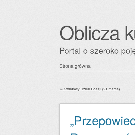
Oblicza k
Portal o szeroko poję
Przejdź
Strona główna
Główne menu
do
treści
←
Światowy Dzień Poezji (21 marca)
Zobacz wpisy
„Przepowied