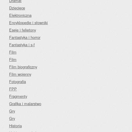
Dramat
Dziecięce
Elektroniczna
Encyklopedie i słowniki
Eseje i felietony
Fantastyka i horror
Fantastyka i s-f
Film
Film
Film biograficzny
Film wojenny
Fotografia
FPP
Fragmenty
Grafika i malarstwo
Gry
Gry
Historia