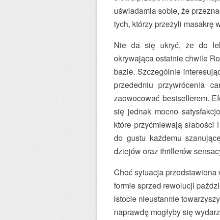
uświadamia sobie, że przeznac
tych, którzy przeżyli masakr
Nie da się ukryć, że do lek
okrywająca ostatnie chwile R
bazie. Szczególnie interesuj
przededniu przywrócenia c
zaowocować bestsellerem. Ef
się jednak mocno satysfakcj
które przyćmiewają słabości i
do gustu każdemu szanując
dziejów oraz thrillerów sensac
Choć sytuacja przedstawiona 
formie sprzed rewolucji paźdz
istocie nieustannie towarzys
naprawdę mogłyby się wydarz