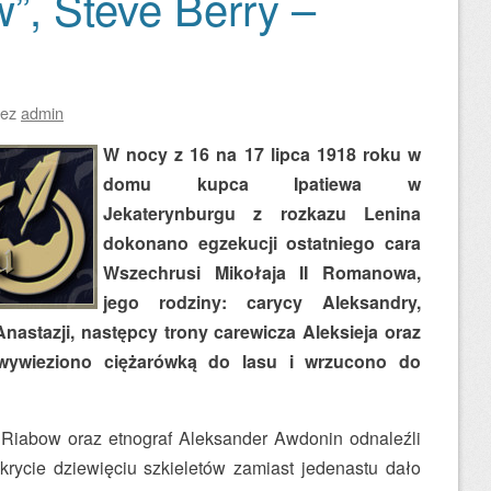
, Steve Berry –
zez
admin
W nocy z 16 na 17 lipca 1918 roku w
domu kupca Ipatiewa w
Jekaterynburgu z rozkazu Lenina
dokonano egzekucji ostatniego cara
Wszechrusi Mikołaja II Romanowa,
jego rodziny: carycy Aleksandry,
i Anastazji, następcy trony carewicza Aleksieja oraz
 wywieziono ciężarówką do lasu i wrzucono do
 Riabow oraz etnograf Aleksander Awdonin odnaleźli
ycie dziewięciu szkieletów zamiast jedenastu dało