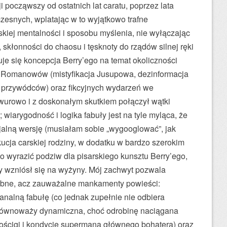
ji począwszy od ostatnich lat caratu, poprzez lata
snych, wplatając w to wyjątkowo trafne
skiej mentalności i sposobu myślenia, nie wyłączając
 skłonności do chaosu i tęsknoty do rządów silnej ręki
uje się koncepcja Berry’ego na temat okoliczności
Romanowów (mistyfikacja Jusupowa, dezinformacja
h przywódców) oraz fikcyjnych wydarzeń we
awurowo i z doskonałym skutkiem połączył wątki
wiarygodność i logika fabuły jest na tyle myląca, że
icjalną wersję (musiałam sobie „wygooglować”, jak
ucja carskiej rodziny, w dodatku w bardzo szerokim
ko wyrazić podziw dla pisarskiego kunsztu Berry’ego,
y wzniósł się na wyżyny. Mój zachwyt pozwala
obne, acz zauważalne mankamenty powieści:
nalną fabułę (co jednak zupełnie nie odbiera
rą równoważy dynamiczna, choć odrobinę naciągana
 pościgi i kondycję supermana głównego bohatera) oraz