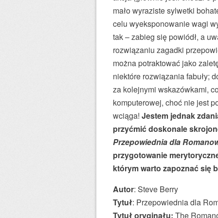
mało wyraziste sylwetki boha
celu wyeksponowanie wagi wydar
tak – zabieg się powiódł, a uw
rozwiązaniu zagadki przepowie
można potraktować jako zaletę
niektóre rozwiązania fabuły; 
za kolejnymi wskazówkami, co
komputerowej, choć nie jest p
wciąga!
Jestem jednak zdania
przyćmić doskonale skrojoneg
Przepowiednia dla Romano
przygotowanie merytoryczne 
którym warto zapoznać się b
Autor
: Steve Berry
Tytuł
: Przepowiednia dla R
Tytuł oryginału:
The Romano