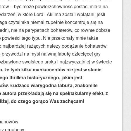
terów – być może powierzchowność postaci miała na
zeń, w które Lord i Akilina zostali wplątani; jeśli
aga czytelnika niemal zupełnie koncentruje się na
dni, nie na perypetiach bohaterów, co równie dobrze
 powieści tego typu. Nie przekonały mnie także
do najbardziej rażących należy podążanie bohaterów
 przywodzi na myśl naiwną fabułę dziecięcej gry
ozbawione swoistego uroku i najzwyczajniej w świecie
, że tych kilka mankamentów nie jest w stanie
o thrillera historycznego, jakim jest
wów
. Łudząco wiarygodna fabuła, znakomite
autora przekładają się na spektakularny efekt, z
liżej, do czego gorąco Was zachęcam!
omanowów
v prophecy