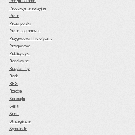
Poezja i dramat
Produkcje telewizyjne
Proza
Proza polska
Proza zagraniczna
Przygodowa i historyczna
Przygodowe
Publicystyka
Redakcyjne
Regulaminy
Rock
RPG
Rzeźba
Sensacja
Serial
Sport
Strategiczne
Symulacje