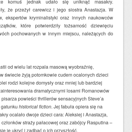
 że komuś jednak udało się uniknąć masakry.
iły, że przeżył carewicz i jego siostra Anastazja. W
, ekspertów kryminalistyki oraz innych naukowców
zątków, które potwierdziły tożsamość dziewięciu
dwóch pochowanych w innym miejscu, należących do
astii od wielu lat rozpala masową wyobraźnię,
ś w świecie żyją potomkowie cudem ocalonych dzieci
kolei rodzi kolejne domysły oraz mniej lub bardziej
li zainteresowania dramatycznymi losami Romanowów
pisarza powieści thrillerów sensacyjnych Steve’a
o gatunku
historical fiction
. Jej fabuła opiera się na
akry ocalało dwoje dzieci cara: Aleksiej i Anastazja,
 członków straży pałacowej oraz zabójcy Rasputina –
ę je ukryć i zadbać o ich przyszłość.