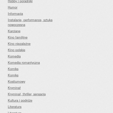
Hobby i poradniki
Humor
Informacja
Instalacje, performance, sztuka
nowoczesna
Karciane
Kino familijne
Kino niezależne
Kino polskie
Komedia
Komedia romantyczna
Komiks
Komiks
Kostiumowy
Kryminał
Kryminał, thriller, sensacja
Kultura i podróże
Literatura
Literatura