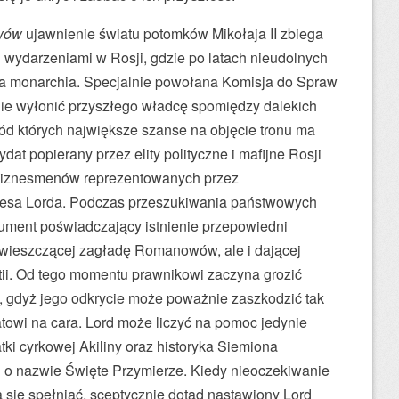
wów
ujawnienie światu potomków Mikołaja II zbiega
i wydarzeniami w Rosji, gdzie po latach nieudolnych
a monarchia. Specjalnie powołana Komisja do Spraw
nie wyłonić przyszłego władcę spomiędzy dalekich
ód których największe szanse na objęcie tronu ma
dat popierany przez elity polityczne i mafijne Rosji
biznesmenów reprezentowanych przez
lesa Lorda. Podczas przeszukiwania państwowych
kument poświadczający istnienie przepowiedni
wieszczącej zagładę Romanowów, ale i dającej
tii. Od tego momentu prawnikowi zaczyna grozić
, gdyż jego odkrycie może poważnie zaszkodzić tak
owi na cara. Lord może liczyć na pomoc jedynie
i cyrkowej Akiliny oraz historyka Siemiona
i o nazwie Święte Przymierze. Kiedy nieoczekiwanie
się spełniać, sceptycznie dotąd nastawiony Lord