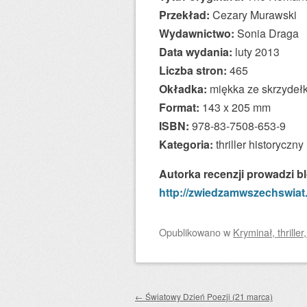
Przekład:
Cezary Murawski
Wydawnictwo:
Sonia Draga
Data wydania:
luty 2013
Liczba stron:
465
Okładka:
miękka ze skrzydeł
Format:
143 x 205 mm
ISBN:
978-83-7508-653-9
Kategoria:
thriller historyczny
Autorka recenzji prowadzi 
http://zwiedzamwszechswiat
Opublikowano
w
Kryminał, thriller
Zobacz wpisy
←
Światowy Dzień Poezji (21 marca)