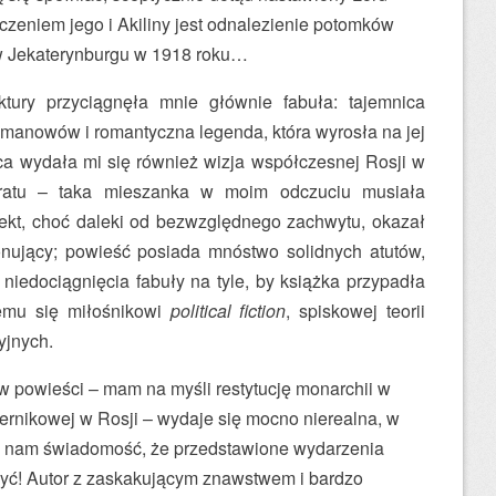
zeniem jego i Akiliny jest odnalezienie potomków
ę w Jekaterynburgu w 1918 roku…
tury przyciągnęła mnie głównie fabuła: tajemnica
omanowów i romantyczna legenda, która wyrosła na jej
ąca wydała mi się również wizja współczesnej Rosji w
aratu – taka mieszanka w moim odczuciu musiała
ekt, choć daleki od bezwzględnego zachwytu, okazał
onujący; powieść posiada mnóstwo solidnych atutów,
 niedociągnięcia fabuły na tyle, by książka przypadła
emu się miłośnikowi
political fiction
, spiskowej teorii
yjnych.
w powieści – mam na myśli restytucję monarchii w
iernikowej w Rosji – wydaje się mocno nierealna, w
zy nam świadomość, że przedstawione wydarzenia
yć! Autor z zaskakującym znawstwem i bardzo