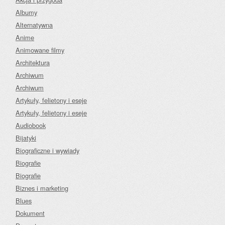
Albumy
Alternatywna
Anime
Animowane filmy
Architektura
Archiwum
Archiwum
Artykuły, felietony i eseje
Artykuły, felietony i eseje
Audiobook
Bijatyki
Biograficzne i wywiady
Biografie
Biografie
Biznes i marketing
Blues
Dokument