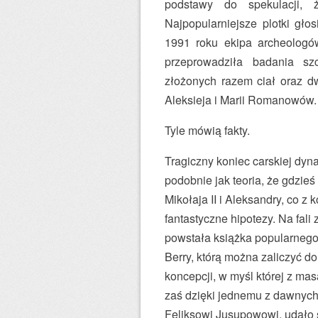
podstawy do spekulacji,
Najpopularniejsze plotki głos
1991 roku ekipa archeologów
przeprowadziła badania szc
złożonych razem ciał oraz 
Aleksieja i Marii Romanowów.
Tyle mówią fakty.
Tragiczny koniec carskiej dyn
podobnie jak teoria, że gdzie
Mikołaja II i Aleksandry, co z 
fantastyczne hipotezy. Na fa
powstała książka popularnego 
Berry, którą można zaliczyć d
koncepcji, w myśl której z mas
zaś dzięki jednemu z dawnych
Feliksowi Jusupowowi, udało si