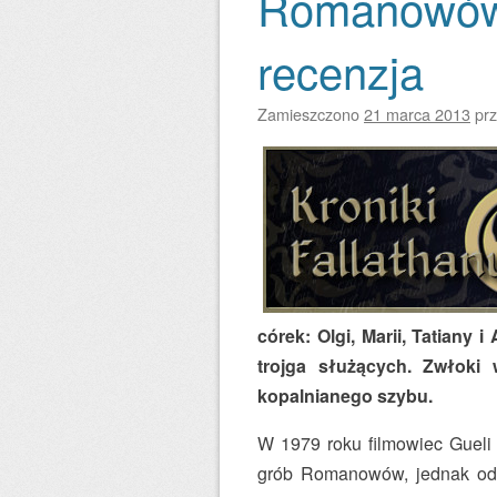
Romanowów”
recenzja
Zamieszczono
21 marca 2013
pr
córek: Olgi, Marii, Tatiany 
trojga służących. Zwłoki
kopalnianego szybu.
W 1979 roku filmowiec Gueli
grób Romanowów, jednak odkr