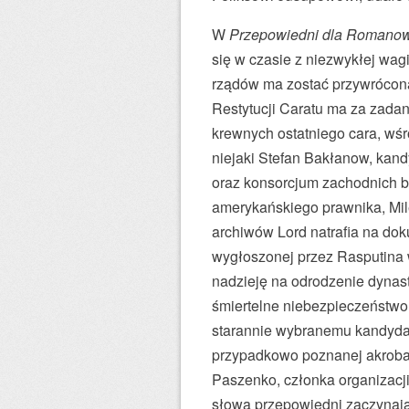
W
Przepowiedni dla Romano
się w czasie z niezwykłej wag
rządów ma zostać przywrócon
Restytucji Caratu ma za zada
krewnych ostatniego cara, wśr
niejaki Stefan Bakłanow, kandy
oraz konsorcjum zachodnich 
amerykańskiego prawnika, Mi
archiwów Lord natrafia na do
wygłoszonej przez Rasputina 
nadzieję na odrodzenie dynas
śmiertelne niebezpieczeństwo
starannie wybranemu kandydat
przypadkowo poznanej akrobatk
Paszenko, członka organizacj
słowa przepowiedni zaczynają 