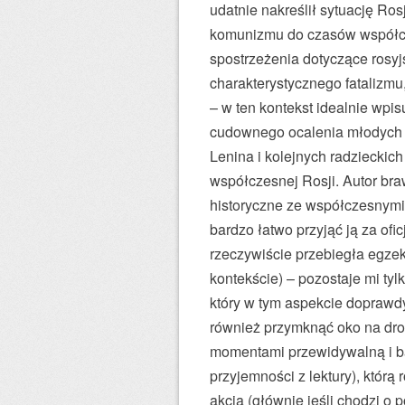
udatnie nakreślił sytuację Ros
komunizmu do czasów współcze
spostrzeżenia dotyczące rosyj
charakterystycznego fatalizmu,
– w ten kontekst idealnie wpis
cudownego ocalenia młodych 
Lenina i kolejnych radzieckic
współczesnej Rosji. Autor br
historyczne ze współczesnymi; 
bardzo łatwo przyjąć ją za of
rzeczywiście przebiegła egzek
kontekście) – pozostaje mi tyl
który w tym aspekcie doprawd
również przymknąć oko na dr
momentami przewidywalną i ba
przyjemności z lektury), któ
akcja (głównie jeśli chodzi o