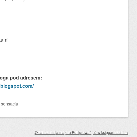
kami
bloga pod adresem:
.blogspot.com/
, sensacja
„Ostatnia misja majora Pettigrewa” już w księgarniach!
→