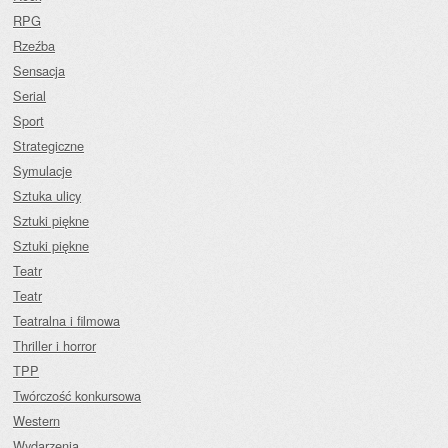
RPG
Rzeźba
Sensacja
Serial
Sport
Strategiczne
Symulacje
Sztuka ulicy
Sztuki piękne
Sztuki piękne
Teatr
Teatr
Teatralna i filmowa
Thriller i horror
TPP
Twórczość konkursowa
Western
Wydarzenia