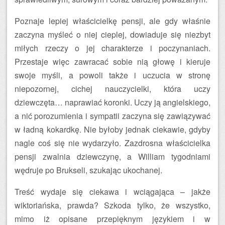
Poznaje lepiej właścicielkę pensji, ale gdy właśnie
zaczyna myśleć o niej cieplej, dowiaduje się niezbyt
miłych rzeczy o jej charakterze i poczynaniach.
Przestaje więc zawracać sobie nią głowę i kieruje
swoje myśli, a powoli także i uczucia w stronę
niepozornej, cichej nauczycielki, która uczy
dziewczęta… naprawiać koronki. Uczy ją angielskiego,
a nić porozumienia i sympatii zaczyna się zawiązywać
w ładną kokardkę. Nie byłoby jednak ciekawie, gdyby
nagle coś się nie wydarzyło. Zazdrosna właścicielka
pensji zwalnia dziewczynę, a William tygodniami
wędruje po Brukseli, szukając ukochanej.
Treść wydaje się ciekawa i wciągająca – jakże
wiktoriańska, prawda? Szkoda tylko, że wszystko,
mimo iż opisane przepięknym językiem i w