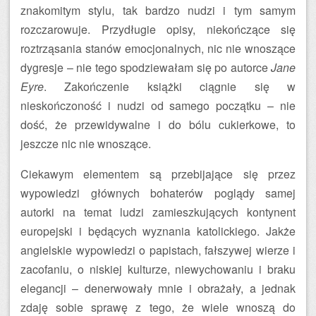
znakomitym stylu, tak bardzo nudzi i tym samym
rozczarowuje. Przydługie opisy, niekończące się
roztrząsania stanów emocjonalnych, nic nie wnoszące
dygresje – nie tego spodziewałam się po autorce
Jane
Eyre
. Zakończenie książki ciągnie się w
nieskończoność i nudzi od samego początku – nie
dość, że przewidywalne i do bólu cukierkowe, to
jeszcze nic nie wnoszące.
Ciekawym elementem są przebijające się przez
wypowiedzi głównych bohaterów poglądy samej
autorki na temat ludzi zamieszkujących kontynent
europejski i będących wyznania katolickiego. Jakże
angielskie wypowiedzi o papistach, fałszywej wierze i
zacofaniu, o niskiej kulturze, niewychowaniu i braku
elegancji – denerwowały mnie i obrażały, a jednak
zdaję sobie sprawę z tego, że wiele wnoszą do