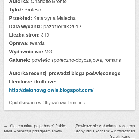
Autorka:
Charlotte Brontë
Tytuł:
Profesor
Przekład:
Katarzyna
Malecha
Data wydania:
październik 2012
Liczba stron:
319
Oprawa:
twarda
Wydawnictwo:
MG
Gatunek:
powieść społeczno-obyczajowa, romans
Autorka recenzji prowadzi bloga poświęconego
literaturze i kulturze:
http://zielonowglowie.blogspot.com/
Opublikowano
w
Obyczajowa i romans
Zobacz wpisy
←
„Siedem minut po północy” Patrick
„Powieszę się wsłuchana w oddech
Ness – recenzja przedpremierowa
Osoby, którą kocham” – o twórczości
Sarah Kane
→