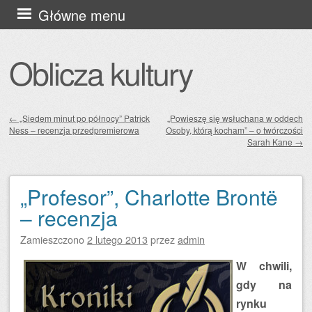
Przejdź
Główne menu
do
treści
Oblicza kultury
←
„Siedem minut po północy” Patrick
„Powieszę się wsłuchana w oddech
Ness – recenzja przedpremierowa
Osoby, którą kocham” – o twórczości
Zobacz wpisy
Sarah Kane
→
„Profesor”, Charlotte Brontë
– recenzja
Zamieszczono
2 lutego 2013
przez
admin
W chwili,
gdy na
rynku