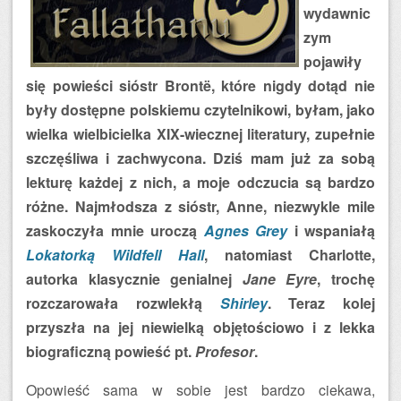
wydawnic
zym
pojawiły
się powieści sióstr Brontë, które nigdy dotąd nie
były dostępne polskiemu czytelnikowi, byłam, jako
wielka wielbicielka XIX-wiecznej literatury, zupełnie
szczęśliwa i zachwycona. Dziś mam już za sobą
lekturę każdej z nich, a moje odczucia są bardzo
różne. Najmłodsza z sióstr, Anne, niezwykle mile
zaskoczyła mnie uroczą
Agnes Grey
i wspaniałą
Lokatorką Wildfell Hall
, natomiast Charlotte,
autorka klasycznie genialnej
Jane Eyre
, trochę
rozczarowała rozwlekłą
Shirley
. Teraz kolej
przyszła na jej niewielką objętościowo i z lekka
biograficzną powieść pt.
Profesor
.
Opowieść sama w sobie jest bardzo ciekawa,