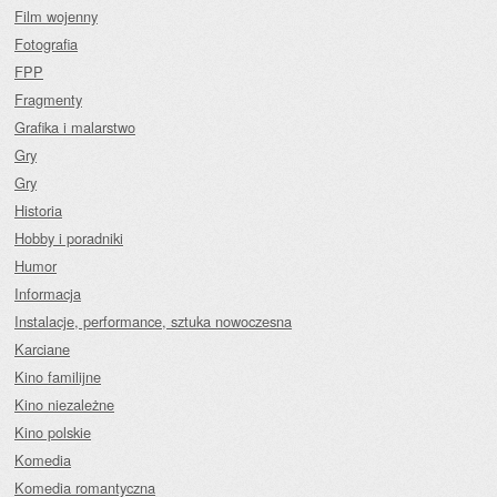
Film wojenny
Fotografia
FPP
Fragmenty
Grafika i malarstwo
Gry
Gry
Historia
Hobby i poradniki
Humor
Informacja
Instalacje, performance, sztuka nowoczesna
Karciane
Kino familijne
Kino niezależne
Kino polskie
Komedia
Komedia romantyczna