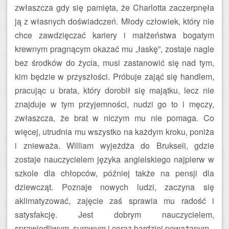
zwłaszcza gdy się pamięta, że Charlotta zaczerpnęła
ją z własnych doświadczeń. Młody człowiek, który nie
chce zawdzięczać kariery i małżeństwa bogatym
krewnym pragnącym okazać mu „łaskę”, zostaje nagle
bez środków do życia, musi zastanowić się nad tym,
kim będzie w przyszłości. Próbuje zająć się handlem,
pracując u brata, który dorobił się majątku, lecz nie
znajduje w tym przyjemności, nudzi go to i męczy,
zwłaszcza, że brat w niczym mu nie pomaga. Co
więcej, utrudnia mu wszystko na każdym kroku, poniża
i znieważa. William wyjeżdża do Brukseli, gdzie
zostaje nauczycielem języka angielskiego najpierw w
szkole dla chłopców, później także na pensji dla
dziewcząt. Poznaje nowych ludzi, zaczyna się
aklimatyzować, zajęcie zaś sprawia mu radość i
satysfakcję. Jest dobrym nauczycielem,
sprawiedliwym, surowym i coraz bardziej poważanym.