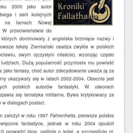
oku 2000 jako autor
berga
i serii kolejnych
ych na łamach
Nowej
. W przeciwieństwie do
 których dominowały z angielska brzmiące nazwy i
 nowsze teksty Ziemiański osadza zwykle w polskich
ocławiu, swym ojczystym mieście), wzorując często
ludziach. Dużą popularność przyniosła mu powieść
a jako fantasy, choć autor zdecydowanie uważa ją za
 tomy ukazywały się w latach 2002-2004. Obecnie jest
zych polskich autorów fantastyki. W utworach
ojawia się tematyka militarna. Bywa krytykowany za
w dialogach postaci.
m założył w roku 1997
Fahrenheita
, pierwsze polskie
święcone fantastyce, jednak w roku 2004 opuścił
0 prowadzi blog, ogólnie o kolei, a szczególnie nt.