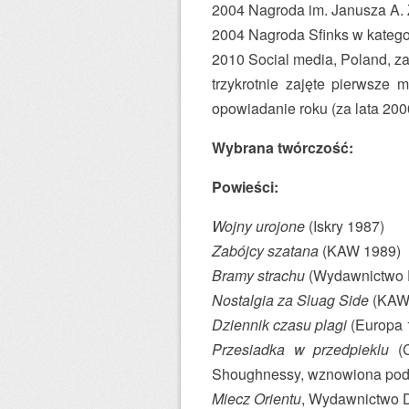
2004 Nagroda im. Janusza A. 
2004 Nagroda Sfinks w kate
2010 Social media, Poland, z
trzykrotnie zajęte pierwsze 
opowiadanie roku (za lata 200
Wybrana twórczość:
Powieści:
Wojny urojone
(Iskry 1987)
Zabójcy szatana
(KAW 1989)
Bramy strachu
(Wydawnictwo D
Nostalgia za Sluag Side
(KAW
Dziennik czasu plagi
(Europa 
Przesiadka w przedpieklu
(C
Shoughnessy, wznowiona pod
Miecz Orientu
, Wydawnictwo 