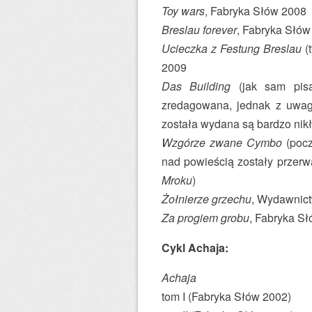
Toy wars
, Fabryka Słów 2008
Breslau forever
, Fabryka Słów
Ucieczka z Festung Breslau
(
2009
Das Building
(jak sam pisa
zredagowana, jednak z uwagi
została wydana są bardzo nikł
Wzgórze zwane Cymbo
(pocz
nad powieścią zostały przerw
Mroku
)
Żołnierze grzechu
, Wydawnic
Za progiem grobu
, Fabryka S
Cykl Achaja:
Achaja
tom I (Fabryka Słów 2002)