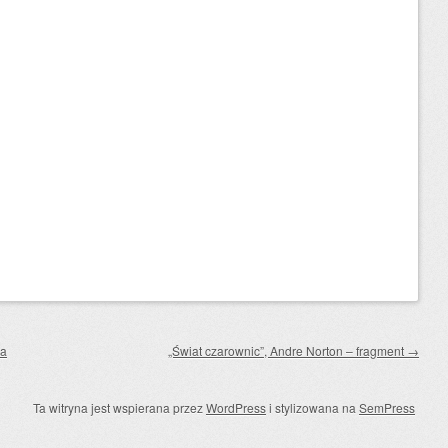
ja
„Świat czarownic”, Andre Norton – fragment
→
Ta witryna jest wspierana przez
WordPress
i stylizowana na
SemPress