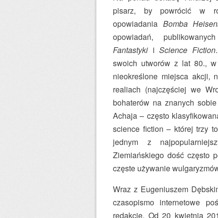
pisarz, by powrócić w r
opowiadania
Bomba Heisen
opowiadań, publikowan
Fantastyki
i
Science Fiction
swoich utworów z lat 80., w
nieokreślone miejsca akcji,
realiach (najczęściej we Wr
bohaterów na znanych sobie 
Achaja – często klasyfikowan
science fiction – której trzy
jednym z najpopularniejs
Ziemiańskiego dość często p
częste używanie wulgaryzmów 
Wraz z Eugeniuszem Dębski
czasopismo internetowe po
redakcję. Od 20 kwietnia 201