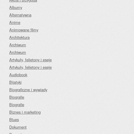
Albumy
Alternatywna
Anime
Animowane filmy
Architektura
Archiwum
Archiwum
Artykuły, felietony i eseje
Artykuły, felietony i eseje
Audiobook
Bijatyki
Biograficzne i wywiady
Biografie
Biografie
Biznes i marketing
Blues
Dokument