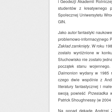
i Geodezji Akademii Rolnicze
studentów z kreatywnego pi
Społecznej Uniwersytetu Wro
GIN.
Jako autor fantastyki naukow
problemowo-informacyjnego P
Zakład zamknięty
. W roku 19
zostało wyróżnione w konku
Słuchowisko nie zostało jedna
początek stanu wojennego.
Daimonion
wydany w 1985 rok
czego dwie wspólnie z And
literatury fantastycznej i ma
swoją powieść
Przesiadka 
Patrick Shoughnessy (w 2004
Na ponad dekadę Andrzej Zi