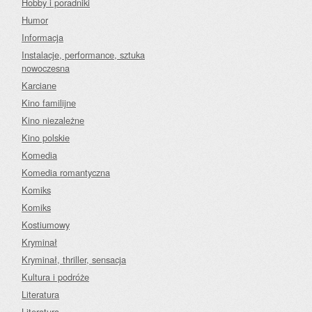
Hobby i poradniki
Humor
Informacja
Instalacje, performance, sztuka
nowoczesna
Karciane
Kino familijne
Kino niezależne
Kino polskie
Komedia
Komedia romantyczna
Komiks
Komiks
Kostiumowy
Kryminał
Kryminał, thriller, sensacja
Kultura i podróże
Literatura
Literatura