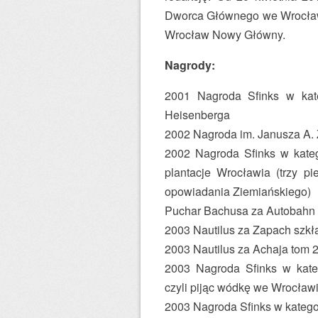
Dworca Głównego we Wrocławi
Wrocław Nowy Główny.
Nagrody:
2001 Nagroda Sfinks w k
Heisenberga
2002 Nagroda im. Janusza A.
2002 Nagroda Sfinks w ka
plantacje Wrocławia (trzy p
opowiadania Ziemiańskiego)
Puchar Bachusa za Autobahn
2003 Nautilus za Zapach szkł
2003 Nautilus za Achaja tom 
2003 Nagroda Sfinks w ka
czyli pijąc wódkę we Wrocław
2003 Nagroda Sfinks w kate