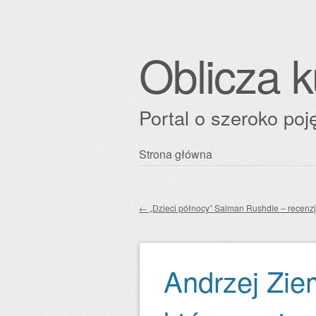
Oblicza k
Portal o szeroko poję
Przejdź
Strona główna
Główne menu
do
treści
←
„Dzieci północy” Salman Rushdie – recenz
Zobacz wpisy
Andrzej Zie