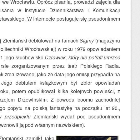
j we Wrocławiu. Oprócz pisania, prowadzi zajęcia dla
sania w Instytucie Dziennikarstwa i Komunikacji
cławskiego. W Internecie posługuje się pseudonimem
ej Ziemiański debiutował na łamach
Sigmy
(magazynu
olitechniki Wrocławskiej) w roku 1979 opowiadaniem
81 jego słuchowisko
Człowiek, który nie potrafi umrzeć
rsie zorganizowanym przez teatr Polskiego Radia.
k zrealizowane, jako że data jego emisji przypadła na
 Jego debiutem książkowym był zbiór opowiadań
u, potem opublikował kilka kolejnych powieści, z
rzejem Drzewińskim. Z powodu boomu zachodniej
łego popytu na polską fantastykę na początku lat 90.,
w przedpieklu
Ziemiański wydał pod pseudonimem
 wznowił ją pod własnym nazwiskiem).
emiański zamilkł jako