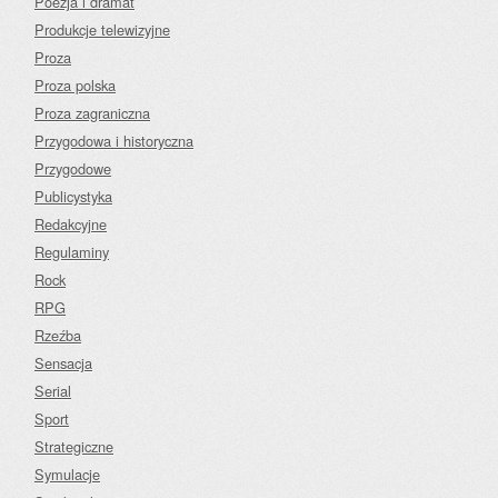
Poezja i dramat
Produkcje telewizyjne
Proza
Proza polska
Proza zagraniczna
Przygodowa i historyczna
Przygodowe
Publicystyka
Redakcyjne
Regulaminy
Rock
RPG
Rzeźba
Sensacja
Serial
Sport
Strategiczne
Symulacje