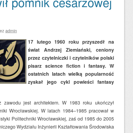
wił pomnik cesarzowej
zez
admin
17 lutego 1960 roku przyszedł na
świat Andrzej Ziemiański, ceniony
przez czytelniczki i czytelników polski
pisarz science fiction i fantasy. W
ostatnich latach wielką popularność
zyskał jego cykl powieści fantasy
z zawodu jest architektem. W 1983 roku ukończył
chniki Wrocławskiej. W latach 1984–1985 pracował w
nistyki Politechniki Wrocławskiej, zaś od 1985 do 2005
niczego Wydziału Inżynierii Kształtowania Środowiska