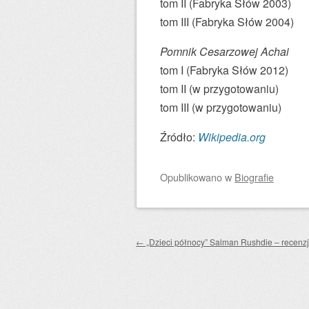
tom II (Fabryka Słów 2003)
tom III (Fabryka Słów 2004)
Pomnik Cesarzowej Achai
tom I (Fabryka Słów 2012)
tom II (w przygotowaniu)
tom III (w przygotowaniu)
Źródło:
Wikipedia.org
Opublikowano
w
Biografie
Zobacz wpisy
←
„Dzieci północy” Salman Rushdie – recenz