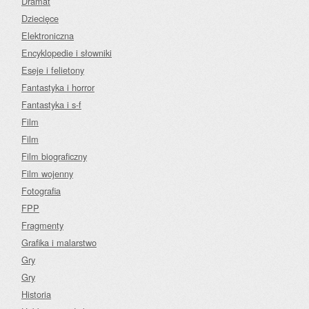
Dramat
Dziecięce
Elektroniczna
Encyklopedie i słowniki
Eseje i felietony
Fantastyka i horror
Fantastyka i s-f
Film
Film
Film biograficzny
Film wojenny
Fotografia
FPP
Fragmenty
Grafika i malarstwo
Gry
Gry
Historia