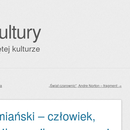
ultury
tej kulturze
ja
„Świat czarownic”, Andre Norton – fragment
→
miański – człowiek,