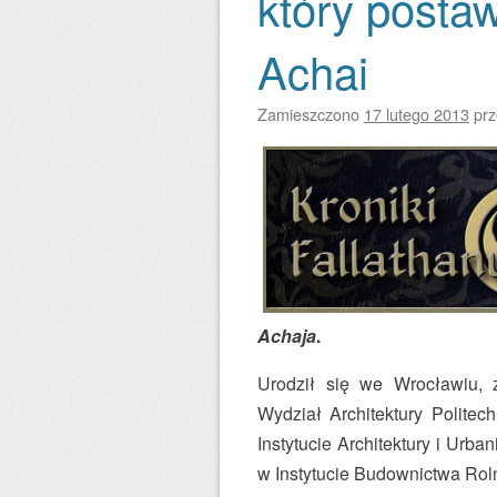
który posta
Achai
Zamieszczono
17 lutego 2013
pr
Achaja
.
Urodził się we Wrocławiu, 
Wydział Architektury Polite
Instytucie Architektury i Urba
w Instytucie Budownictwa Rol