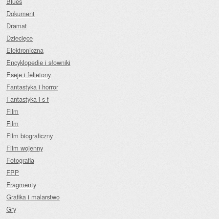
Blues
Dokument
Dramat
Dziecięce
Elektroniczna
Encyklopedie i słowniki
Eseje i felietony
Fantastyka i horror
Fantastyka i s-f
Film
Film
Film biograficzny
Film wojenny
Fotografia
FPP
Fragmenty
Grafika i malarstwo
Gry