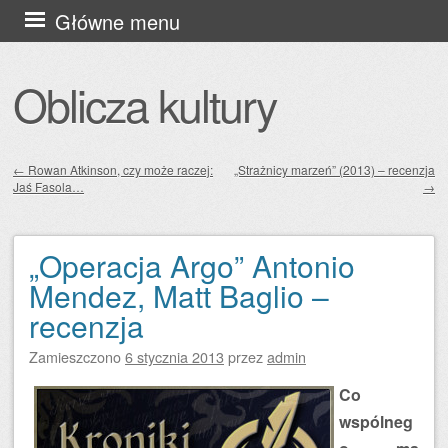
Przejdź
Główne menu
do
treści
Oblicza kultury
←
Rowan Atkinson, czy może raczej:
„Strażnicy marzeń” (2013) – recenzja
Jaś Fasola…
→
Zobacz wpisy
„Operacja Argo” Antonio
Mendez, Matt Baglio –
recenzja
Zamieszczono
6 stycznia 2013
przez
admin
Co
wspólneg