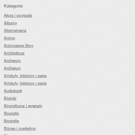
Kategorie
Akcja i przygoda
Albumy
Alternatywna
Anime
Animowane filmy
Architektura
Archiwum
Archiwum
Artykuły, felietony i eseje
Artykuły, felietony i eseje
Audiobook
Bijatyki
Biograficzne i wywiady
Biografie
Biografie
Biznes i marketing