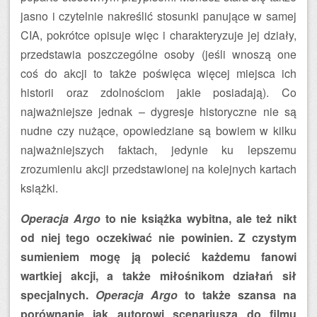
jasno i czytelnie nakreślić stosunki panujące w samej
CIA, pokrótce opisuje więc i charakteryzuje jej działy,
przedstawia poszczególne osoby (jeśli wnoszą one
coś do akcji to także poświęca więcej miejsca ich
historii oraz zdolnościom jakie posiadają). Co
najważniejsze jednak – dygresje historyczne nie są
nudne czy nużące, opowiedziane są bowiem w kilku
najważniejszych faktach, jedynie ku lepszemu
zrozumieniu akcji przedstawionej na kolejnych kartach
książki.
Operacja Argo
to nie książka wybitna, ale też nikt
od niej tego oczekiwać nie powinien. Z czystym
sumieniem mogę ją polecić każdemu fanowi
wartkiej akcji, a także miłośnikom działań sił
specjalnych.
Operacja Argo
to także szansa na
porównanie jak autorowi scenariusza do filmu