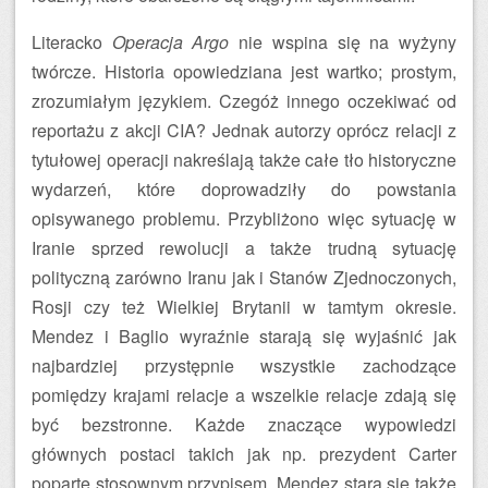
Literacko
Operacja Argo
nie wspina się na wyżyny
twórcze. Historia opowiedziana jest wartko; prostym,
zrozumiałym językiem. Czegóż innego oczekiwać od
reportażu z akcji CIA? Jednak autorzy oprócz relacji z
tytułowej operacji nakreślają także całe tło historyczne
wydarzeń, które doprowadziły do powstania
opisywanego problemu. Przybliżono więc sytuację w
Iranie sprzed rewolucji a także trudną sytuację
polityczną zarówno Iranu jak i Stanów Zjednoczonych,
Rosji czy też Wielkiej Brytanii w tamtym okresie.
Mendez i Baglio wyraźnie starają się wyjaśnić jak
najbardziej przystępnie wszystkie zachodzące
pomiędzy krajami relacje a wszelkie relacje zdają się
być bezstronne. Każde znaczące wypowiedzi
głównych postaci takich jak np. prezydent Carter
poparte stosownym przypisem. Mendez stara się także