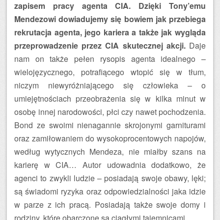
zapisem pracy agenta CIA. Dzięki Tony’emu
Mendezowi dowiadujemy się bowiem jak przebiega
rekrutacja agenta, jego kariera a także jak wygląda
przeprowadzenie przez CIA skutecznej akcji.
Daje
nam on także pełen rysopis agenta idealnego –
wielojęzycznego, potrafiącego wtopić się w tłum,
niczym niewyróżniającego się człowieka – o
umiejętnościach przeobrażenia się w kilka minut w
osobę innej narodowości, płci czy nawet pochodzenia.
Bond ze swoimi nienagannie skrojonymi garniturami
oraz zamiłowaniem do wysokoprocentowych napojów,
według wytycznych Mendeza, nie miałby szans na
karierę w CIA… Autor udowadnia dodatkowo, że
agenci to zwykli ludzie – posiadają swoje obawy, lęki;
są świadomi ryzyka oraz odpowiedzialności jaka idzie
w parze z ich pracą. Posiadają także swoje domy i
rodziny, które obarczone są ciągłymi tajemnicami.