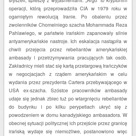
słyszeli, spieszę z wyjaśnieniami. „Argo” to kryptonim
operacji, którą przeprowadziła CIA w 1979 roku w
ogarniętym rewolucją Iranie. Po obaleniu przez
zwolenników Chomeiniego szacha Mohammada Reza
Pahlawiego, w państwie irańskim zapanowały silnie
antyamerykańskie nastroje. Ich eskalacja nastąpiła w
chwili przejęcia przez rebeliantów amerykańskiej
ambasady i przetrzymywania pracujących tak osób.
Zakładnicy mieli stać się kartą przetargową Irańczyków
w negocjacjach z rządem amerykańskim w celu
wydania przez prezydenta Cartera przebywającego w
USA ex-szacha. Szóstce pracowników ambasady
udaje się jednak zbiec tuż po wtargnięciu rebeliantów
do budynku i po kilku perypetiach ukryć się z
powodzeniem w domu kanadyjskiego ambasadora. W
obecnej sytuacji politycznej ich przejście przez granicę
irańską wydaje się niemożliwe, postanowiono więc