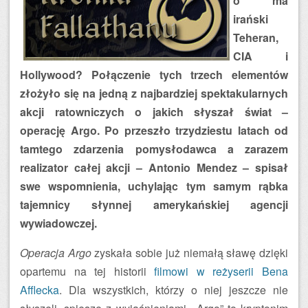
o ma
irański
Teheran,
CIA i
Hollywood? Połączenie tych trzech elementów
złożyło się na jedną z najbardziej spektakularnych
akcji ratowniczych o jakich słyszał świat –
operację Argo. Po przeszło trzydziestu latach od
tamtego zdarzenia pomysłodawca a zarazem
realizator całej akcji – Antonio Mendez – spisał
swe wspomnienia, uchylając tym samym rąbka
tajemnicy słynnej amerykańskiej agencji
wywiadowczej.
Operacja Argo
zyskała sobie już niemałą sławę dzięki
opartemu na tej historii
filmowi w reżyserii Bena
Afflecka
. Dla wszystkich, którzy o niej jeszcze nie