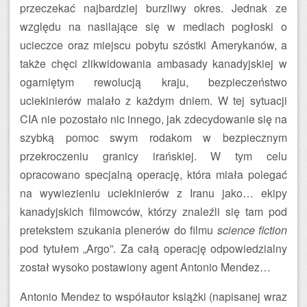
przeczekać najbardziej burzliwy okres. Jednak ze
względu na nasilające się w mediach pogłoski o
ucieczce oraz miejscu pobytu szóstki Amerykanów, a
także chęci zlikwidowania ambasady kanadyjskiej w
ogarniętym rewolucją kraju, bezpieczeństwo
uciekinierów malało z każdym dniem. W tej sytuacji
CIA nie pozostało nic innego, jak zdecydowanie się na
szybką pomoc swym rodakom w bezpiecznym
przekroczeniu granicy irańskiej. W tym celu
opracowano specjalną operację, która miała polegać
na wywiezieniu uciekinierów z Iranu jako… ekipy
kanadyjskich filmowców, którzy znaleźli się tam pod
pretekstem szukania plenerów do filmu
science fiction
pod tytułem „Argo”. Za całą operację odpowiedzialny
został wysoko postawiony agent Antonio Mendez…
Antonio Mendez to współautor książki (napisanej wraz