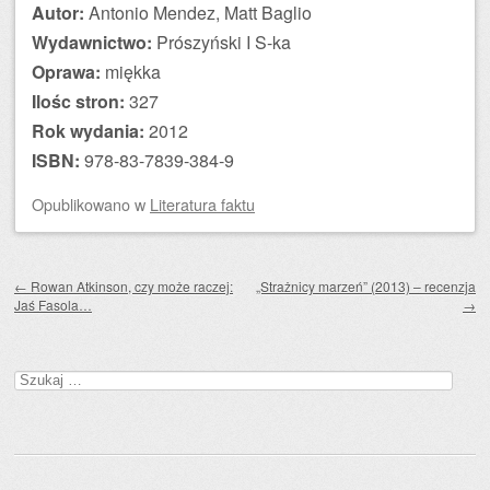
Autor:
Antonio Mendez, Matt Baglio
Wydawnictwo:
Prószyński I S-ka
Oprawa:
miękka
Ilośc stron:
327
Rok wydania:
2012
ISBN:
978-83-7839-384-9
Opublikowano
w
Literatura faktu
Zobacz wpisy
←
Rowan Atkinson, czy może raczej:
„Strażnicy marzeń” (2013) – recenzja
Jaś Fasola…
→
Szukaj: