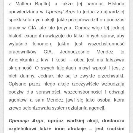
z Mattem Baglio) a także jej narrator. Historia
opowiedziana w
Operacji Argo
to jedna z najbardziej
spektakularnych akcji, jakie przeprowadził on podczas
pracy w CIA, ale nie jedyna. Oprócz więc tej jednej
historii exagent nawiązuje do kliku innych spraw, aby
wyjaśnić fenomen, jakim jest wszechstronność
pracowników CIA. Jednocześnie Mendez to
Amerykanin z krwi i kości – obca jest mu fałszywa
skromność. O swych talentach mówi wprost i jest z
nich dumny. Jednak nie są to zwykłe przechwałki.
Opisane przez niego akcje rzeczywiście wzbudzają
podziw dla sprawności, wszechstronności i odwagi
agentów, a sam Mendez jawi się jako osoba, która
zrewolucjonizowała system działania agencji.
Operacja Argo
, oprócz wartkiej akcji, dostarcza
czytelnikowi także inne atrakcje – jest rzadkim