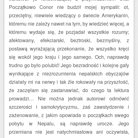
Początkowo Conor nie budził mojej sympatii: ot,
przeciętny, niewiele wiedzący o świecie Amerykanin,
któremu nie zależy nawet na tym, by wiedzieć więcej, a
któremu wydaje się, że pozjadał wszystkie rozumy;
afektowany, efekciarski, beztroski, bezmyślny, z
postawą wyrażającą przekonanie, że wszystko kręci
się wokół jego kraju i jego samego. Och, naprawdę
trudno go było polubić! Jego bezradność i kolejne gafy
wynikające z niezrozumienia nepalskich obyczajów
działały mi na nerwy i tak źle rokowały na przyszłość,
że zaczęłam się zastanawiać, do czego ta lektura
prowadzi… Nie można jednak autorowi odmówić
szczerości i samokrytycyzmu, zaś zawstydzenie i
zażenowanie, z jakim opowiada o początkach swego
pobytu w Nepalu, są naprawdę urocze. Jego
przemiana nie jest natychmiastowa ani oczywista,