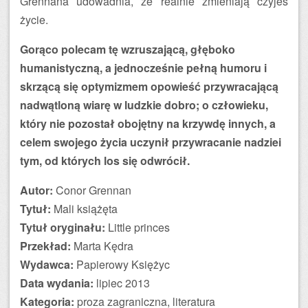
Grennana udowadnia, że realnie zmieniają czyjeś
życie.
Gorąco polecam tę wzruszającą, głęboko
humanistyczną, a jednocześnie pełną humoru i
skrzącą się optymizmem opowieść przywracającą
nadwątloną wiarę w ludzkie dobro; o człowieku,
który nie pozostał obojętny na krzywdę innych, a
celem swojego życia uczynił przywracanie nadziei
tym, od których los się odwrócił.
Autor:
Conor Grennan
Tytuł:
Mali książęta
Tytuł oryginału:
Little princes
Przekład:
Marta Kędra
Wydawca:
Papierowy Księżyc
Data wydania:
lipiec 2013
Kategoria:
proza zagraniczna, literatura