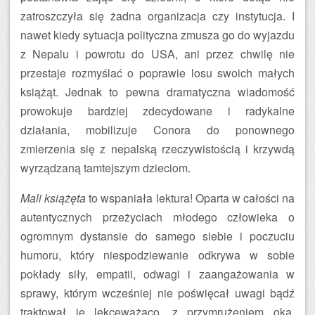
zatroszczyła się żadna organizacja czy instytucja. I
nawet kiedy sytuacja polityczna zmusza go do wyjazdu
z Nepalu i powrotu do USA, ani przez chwilę nie
przestaje rozmyślać o poprawie losu swoich małych
książąt. Jednak to pewna dramatyczna wiadomość
prowokuje bardziej zdecydowane i radykalne
działania, mobilizuje Conora do ponownego
zmierzenia się z nepalską rzeczywistością i krzywdą
wyrządzaną tamtejszym dzieciom.
Mali książęta
to wspaniała lektura! Oparta w całości na
autentycznych przeżyciach młodego człowieka o
ogromnym dystansie do samego siebie i poczuciu
humoru, który niespodziewanie odkrywa w sobie
pokłady siły, empatii, odwagi i zaangażowania w
sprawy, którym wcześniej nie poświęcał uwagi bądź
traktował je lekceważąco, z przymrużeniem oka.