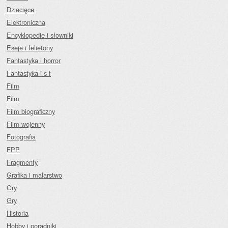
Dziecięce
Elektroniczna
Encyklopedie i słowniki
Eseje i felietony
Fantastyka i horror
Fantastyka i s-f
Film
Film
Film biograficzny
Film wojenny
Fotografia
FPP
Fragmenty
Grafika i malarstwo
Gry
Gry
Historia
Hobby i poradniki