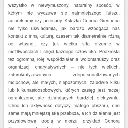
wszystko w niewymuszony, naturalny sposób, w
którym nie wyczuwa się najmniejszego fałszu,
autoreklamy czy przesady. Książka Conora Grennana
nie tylko uświadamia, jak bardzo wzbogaca nas
kontakt z inną kulturą, czasem tak diametralnie różną
od własnej, czy jak wielka siła drzemie w
możliwościach i chęci każdego człowieka. Podkreśla
też ogromną rolę współdziałania wolontariuszy oraz
organizacji charytatywnych – nie tych wielkich,
zbiurokratyzowanych i zdepersonalizowanych
molochów, ale małych, niepozornych, zaledwie kilku
lub kilkunastoosobowych, których zasięg jest raczej
ograniczony, ale działających bardziej efektywnie.
Choć ich aktywność dotyczy małego obszaru, one
same mają mniejszą siłę przebicia, a ich działanie jest
przysłowiową kroplą w morzu, przykład Conora