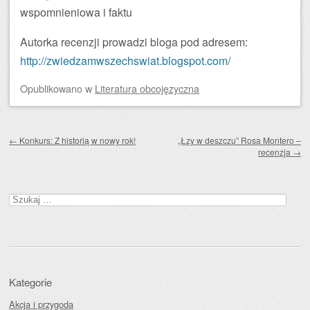
wspomnieniowa i faktu
Autorka recenzji prowadzi bloga pod adresem:
http://zwiedzamwszechswiat.blogspot.com/
Opublikowano
w
Literatura obcojęzyczna
Zobacz wpisy
←
Konkurs: Z historią w nowy rok!
„Łzy w deszczu” Rosa Montero –
recenzja
→
Szukaj:
Kategorie
Akcja i przygoda