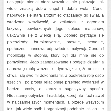
następuje niemal niezauważalnie, ale pokazuje, jak
wiele znaczą dobre chęci i dobra wola. Conor
naprawdę się stara zrozumieć otaczający go świat, a
wrodzona wrażliwość, w zetknięciu z ogromem
krzywdy powierzonych jego opiece maluchów,
uaktywnia się z wielką siłą. Dopiero piętrzące się
przeszkody: biurokratyczne, prawne, mentalne,
społeczne, finansowe odpowiednio motywują Conora i
mobilizują w stopniu, który był dla mnie nie do
pomyślenia. Jego zaangażowanie i podjęte działania
naprawdę robią wrażenie – tym większe, że autor nie
chwali się swoimi dokonaniami, a podkreśla rolę osób
trzecich i po prostu relacjonuje przebieg wydarzeń w
bardzo prosty, a zarazem sugestywny sposób.
Nieustanny optymizm i nadzieja, której nie traci nawet
w najczarniejszych momentach, a przede wszystkim
fakt, jak wiele osób i organizacji podobnie jak on nie