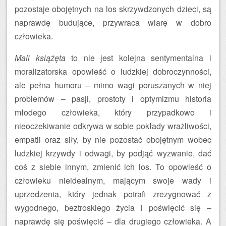
pozostaje obojętnych na los skrzywdzonych dzieci, są
naprawdę budujące, przywraca wiarę w dobro
człowieka.
Mali książęta
to nie jest kolejna sentymentalna i
moralizatorska opowieść o ludzkiej dobroczynności,
ale pełna humoru – mimo wagi poruszanych w niej
problemów – pasji, prostoty i optymizmu historia
młodego człowieka, który przypadkowo i
nieoczekiwanie odkrywa w sobie pokłady wrażliwości,
empatii oraz siły, by nie pozostać obojętnym wobec
ludzkiej krzywdy i odwagi, by podjąć wyzwanie, dać
coś z siebie innym, zmienić ich los. To opowieść o
człowieku nieidealnym, mającym swoje wady i
uprzedzenia, który jednak potrafi zrezygnować z
wygodnego, beztroskiego życia i poświęcić się –
naprawdę się poświęcić – dla drugiego człowieka. A