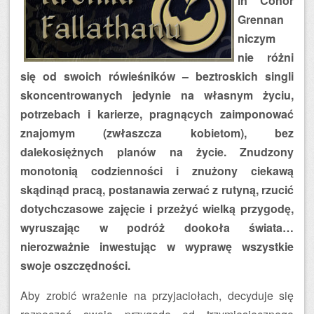
in Conor
Grennan
niczym
nie różni
się od swoich rówieśników – beztroskich singli
skoncentrowanych jedynie na własnym życiu,
potrzebach i karierze, pragnących zaimponować
znajomym (zwłaszcza kobietom), bez
dalekosiężnych planów na życie. Znudzony
monotonią codzienności i znużony ciekawą
skądinąd pracą, postanawia zerwać z rutyną, rzucić
dotychczasowe zajęcie i przeżyć wielką przygodę,
wyruszając w podróż dookoła świata…
nierozważnie inwestując w wyprawę wszystkie
swoje oszczędności.
Aby zrobić wrażenie na przyjaciołach, decyduje się