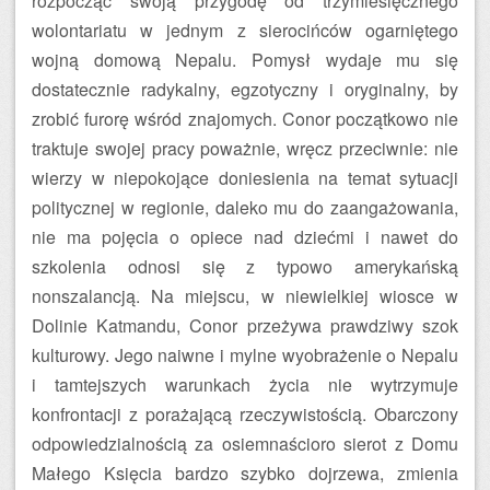
rozpocząć swoją przygodę od trzymiesięcznego
wolontariatu w jednym z sierocińców ogarniętego
wojną domową Nepalu. Pomysł wydaje mu się
dostatecznie radykalny, egzotyczny i oryginalny, by
zrobić furorę wśród znajomych. Conor początkowo nie
traktuje swojej pracy poważnie, wręcz przeciwnie: nie
wierzy w niepokojące doniesienia na temat sytuacji
politycznej w regionie, daleko mu do zaangażowania,
nie ma pojęcia o opiece nad dziećmi i nawet do
szkolenia odnosi się z typowo amerykańską
nonszalancją. Na miejscu, w niewielkiej wiosce w
Dolinie Katmandu, Conor przeżywa prawdziwy szok
kulturowy. Jego naiwne i mylne wyobrażenie o Nepalu
i tamtejszych warunkach życia nie wytrzymuje
konfrontacji z porażającą rzeczywistością. Obarczony
odpowiedzialnością za osiemnaścioro sierot z Domu
Małego Księcia bardzo szybko dojrzewa, zmienia