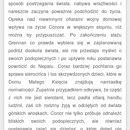
sposób postrzegania świata, nabywa wrażliwości i
nareszcie zaczyna poważnie podchodzić do życia.
Opieka nad niewinnymi ofiarami wojny domowej
wpływa na życie Conora w większym stopniu, niż
można by przypuszczać. Po zakończeniu stażu
Grennan co prawda wybiera się w zaplanowaną
podróż dookoła świata, ale nie przestaje myśleć o
swoich podopiecznych i po upływie roku postanawia
powrócić do Nepalu. Coraz bardziej pochłania go
sprawa sierocińca i los skrzywdzonych dzieci, które w
Domu Małego Księcia znajdują namiastkę
normalności. Zupełnie przypadkiem odkrywa, że część
z nich nie jest sierotami, lecz padła ofiarą handlu
ludźmi, zaś ich rodziny żyją w odciętych od świata
górskich wioskach. Conor nie tylko próbuje odnaleźć
bliskich swoich podopiecznych, ale również
postanawia zająć się dziećmi, o które dotąd nie