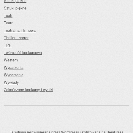
Sztuki piękne
Sztuki piękne
Teatr
Teatr
Teatralna i filmowa
Thriller i horror
TPP
Twórczość konkursowa
Western
Wydarzenia
Wydarzenia
Wywiady
Zakończone konkursy i wyniki
Ta witryna jest wspierana przez
WordPress
i stylizowana na
SemPress