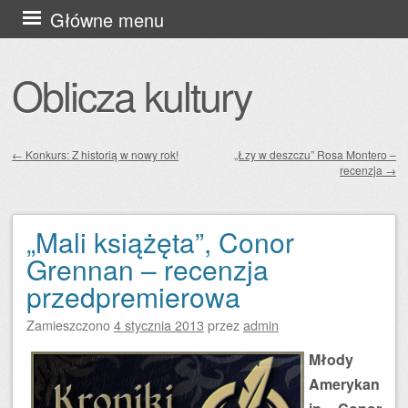
Przejdź
Główne menu
do
treści
Oblicza kultury
←
Konkurs: Z historią w nowy rok!
„Łzy w deszczu” Rosa Montero –
recenzja
→
Zobacz wpisy
„Mali książęta”, Conor
Grennan – recenzja
przedpremierowa
Zamieszczono
4 stycznia 2013
przez
admin
Młody
Amerykan