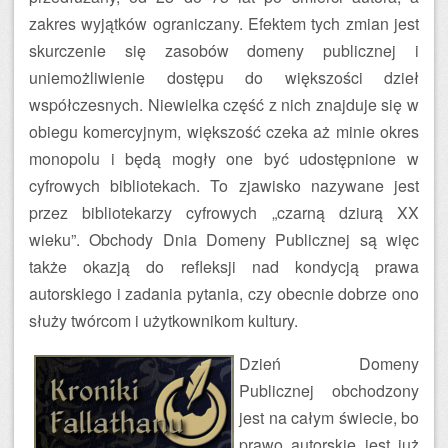
zakres wyjątków ograniczany. Efektem tych zmian jest
skurczenie się zasobów domeny publicznej i
uniemożliwienie dostępu do większości dzieł
współczesnych. Niewielka część z nich znajduje się w
obiegu komercyjnym, większość czeka aż minie okres
monopolu i będą mogły one być udostępnione w
cyfrowych bibliotekach. To zjawisko nazywane jest
przez bibliotekarzy cyfrowych „czarną dziurą XX
wieku”. Obchody Dnia Domeny Publicznej są więc
także okazją do refleksji nad kondycją prawa
autorskiego i zadania pytania, czy obecnie dobrze ono
służy twórcom i użytkownikom kultury.
Dzień Domeny
Publicznej obchodzony
jest na całym świecie, bo
prawo autorskie jest już