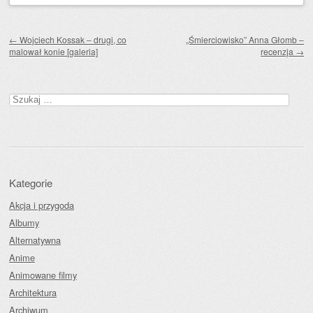
Zobacz wpisy
←
Wojciech Kossak – drugi, co
„Śmierciowisko” Anna Głomb –
malował konie [galeria]
recenzja
→
Szukaj:
Kategorie
Akcja i przygoda
Albumy
Alternatywna
Anime
Animowane filmy
Architektura
Archiwum