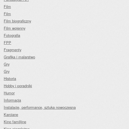
Film
Film
Film biograficzny
Film wojenny
Fotografia
FPP
Fragmenty
Grafika i malarstwo
Gry
Gry
Historia
Hobby i poradniki
Humor
Informacja
Instalacje, performance, sztuka nowoczesna
Karciane
Kino familijne
Kino niezależne