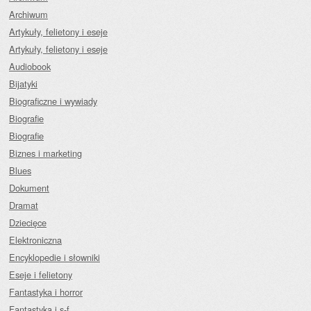
Archiwum
Artykuły, felietony i eseje
Artykuły, felietony i eseje
Audiobook
Bijatyki
Biograficzne i wywiady
Biografie
Biografie
Biznes i marketing
Blues
Dokument
Dramat
Dziecięce
Elektroniczna
Encyklopedie i słowniki
Eseje i felietony
Fantastyka i horror
Fantastyka i s-f