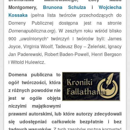
Montgomery,
Brunona Schulza
i
Wojciecha
Kossaka
(pełna lista twórców przechodzących do
Domeny Publicznej dostępna jest na stronie
Domenapubliczna.org
). W zeszłym roku wśród blisko
900 „uwolnionych” twórczyń i twórców byli: James
Joyce, Virginia Woolf, Tadeusz Boy – Żeleński, Ignacy
Jan Paderewski, Robert Baden-Powell, Henri Bergson
i Witold Hulewicz.
Domena publiczna to
ogół twórczości, która
z różnych powodów nie
jest w ogóle objęta
niczyimi majątkowymi
prawami autorskimi, lub które autorzy zdecydowali
się udostępniać całkowicie bezpłatnie i bez
żadnych warunków.
Z tych zasobów można korzystać