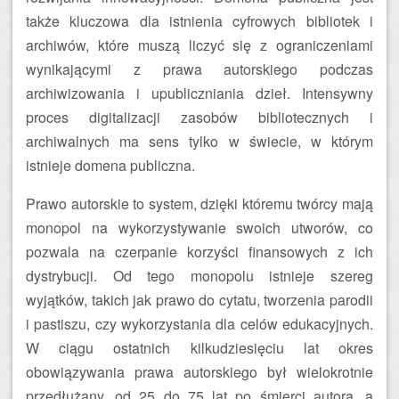
także kluczowa dla istnienia cyfrowych bibliotek i
archiwów, które muszą liczyć się z ograniczeniami
wynikającymi z prawa autorskiego podczas
archiwizowania i upubliczniania dzieł. Intensywny
proces digitalizacji zasobów bibliotecznych i
archiwalnych ma sens tylko w świecie, w którym
istnieje domena publiczna.
Prawo autorskie to system, dzięki któremu twórcy mają
monopol na wykorzystywanie swoich utworów, co
pozwala na czerpanie korzyści finansowych z ich
dystrybucji. Od tego monopolu istnieje szereg
wyjątków, takich jak prawo do cytatu, tworzenia parodii
i pastiszu, czy wykorzystania dla celów edukacyjnych.
W ciągu ostatnich kilkudziesięciu lat okres
obowiązywania prawa autorskiego był wielokrotnie
przedłużany, od 25 do 75 lat po śmierci autora, a