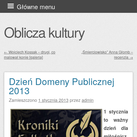
Przejdź
Główne menu
do
treści
Oblicza kultury
←
Wojciech Kossak – drugi, co
„Śmierciowisko” Anna Głomb –
malował konie [galeria]
recenzja
→
Zobacz wpisy
Dzień Domeny Publicznej
2013
Zamieszczono
1 stycznia 2013
przez
admin
1 stycznia
to ważny
dzień dla
miłośnicz