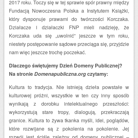
2017 roku. Toczy się w tej sprawie spór prawny między
Fundacją Nowoczesna Polska a Instytutem Książki,
który dysponuje prawami do twórczości Korczaka.
Działacze i działaczki FNP mieli nadzieję, że
Korczaka uda się „uwolnić” jeszcze w tym roku,
niestety postępowanie sądowe przeciąga się, przyjdzie
nam więc jeszcze trochę poczekać.
Dlaczego świętujemy Dzień Domeny Publicznej?
Na stronie
Domenapubliczna.org
czytamy:
Kultura to tradycja. Nie istnieją dzieła powstałe w
kulturowej próżni, wszystkie w ten czy inny sposób
wynikają z dorobku intelektualnego przeszłości:
wykorzystują stare tropy, dialogują, przekraczają
granice. Kultura to żywa tkanka myśli, idei, poglądów,
które rozwijane są z pokolenia na pokolenie. Jej
rozwój jest ściśle zależny od domeny publicznej –