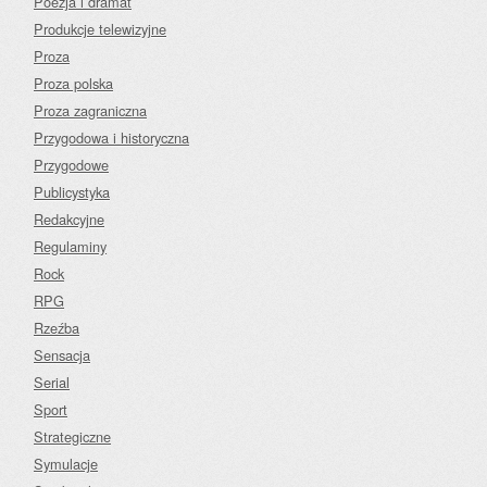
Poezja i dramat
Produkcje telewizyjne
Proza
Proza polska
Proza zagraniczna
Przygodowa i historyczna
Przygodowe
Publicystyka
Redakcyjne
Regulaminy
Rock
RPG
Rzeźba
Sensacja
Serial
Sport
Strategiczne
Symulacje