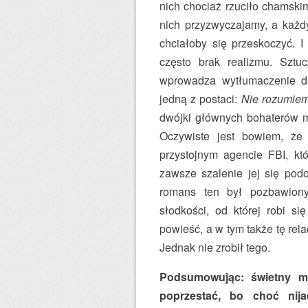
nich chociaż rzuciło chamski
nich przyzwyczajamy, a każdy
chciałoby się przeskoczyć. I
często brak realizmu. Sztu
wprowadza wytłumaczenie da
jedną z postaci:
Nie rozumiem
dwójki głównych bohaterów m
Oczywiste jest bowiem, że
przystojnym agencie FBI, któ
zawsze szalenie jej się podo
romans ten był pozbawiony
słodkości, od której robi s
powieść, a w tym także tę rel
Jednak nie zrobił tego.
Podsumowując: świetny m
poprzestać, bo choć nija