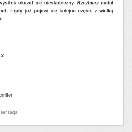
 wysiłek okazał się nieskuteczny.
Rzeźbiarz
nadal
ał. I gdy już pojawi się kolejna część, z wielką
.
12
hriller
, sensacja