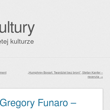
ultury
tej kulturze
gment
„Humphrey Bogart. Twardziel bez broni”, Stefan Kanfer –
recenzja
→
 Gregory Funaro –