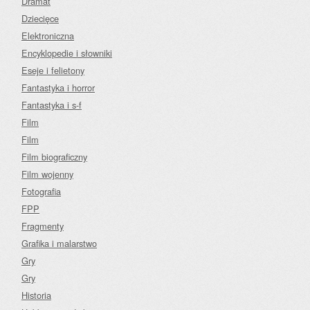
Dramat
Dziecięce
Elektroniczna
Encyklopedie i słowniki
Eseje i felietony
Fantastyka i horror
Fantastyka i s-f
Film
Film
Film biograficzny
Film wojenny
Fotografia
FPP
Fragmenty
Grafika i malarstwo
Gry
Gry
Historia