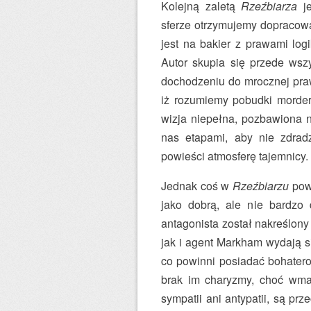
Kolejną zaletą
Rzeźbiarza
je
sferze otrzymujemy dopracowa
jest na bakier z prawami logi
Autor skupia się przede wszy
dochodzeniu do mrocznej praw
iż rozumiemy pobudki morder
wizja niepełna, pozbawiona 
nas etapami, aby nie zdrad
powieści atmosferę tajemnicy.
Jednak coś w
Rzeźbiarzu
powa
jako dobrą, ale nie bardzo 
antagonista został nakreślony
jak i agent Markham wydają si
co powinni posiadać bohatero
brak im charyzmy, choć wma
sympatii ani antypatii, są prz