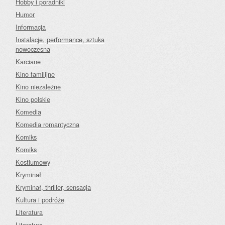
Hobby i poradniki
Humor
Informacja
Instalacje, performance, sztuka
nowoczesna
Karciane
Kino familijne
Kino niezależne
Kino polskie
Komedia
Komedia romantyczna
Komiks
Komiks
Kostiumowy
Kryminał
Kryminał, thriller, sensacja
Kultura i podróże
Literatura
Literatura