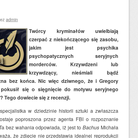
zez
admin
Twórcy kryminałów uwielbiają
czerpać z niekończącego się zasobu,
jakim jest psychika
psychopatycznych seryjnych
morderców. Krzywdzeni lub
krzywdzący, nieśmiali bądź
na bez końca. Nic więc dziwnego, że i Gregory
pokusił się o sięgnięcie do motywu seryjnego
 Tego dowiecie się z recenzji.
specjalistka w dziedzinie historii sztuki a zwłaszcza
zostaje poproszona przez agenta FBI o rozpoznanie
Ta bez wahania odpowiada, iż jest to
Bachus
Michała
aża, że zdjęcie nie przedstawia idealnej reprodukcji