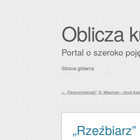
Oblicza k
Portal o szeroko poję
Przejdź
Strona główna
Główne menu
do
treści
←
„Paranormalność”, R. Wiseman – drugi fra
Zobacz wpisy
„Rzeźbiarz”