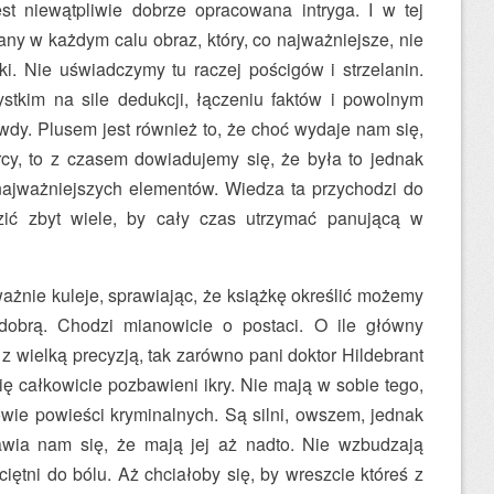
st niewątpliwie dobrze opracowana intryga. I w tej
ny w każdym calu obraz, który, co najważniejsze, nie
ki. Nie uświadczymy tu raczej pościgów i strzelanin.
stkim na sile dedukcji, łączeniu faktów i powolnym
dy. Plusem jest również to, że choć wydaje nam się,
cy, to z czasem dowiadujemy się, że była to jednak
najważniejszych elementów. Wiedza ta przychodzi do
zić zbyt wiele, by cały czas utrzymać panującą w
żnie kuleje, sprawiając, że książkę określić możemy
dobrą. Chodzi mianowicie o postaci. O ile główny
 z wielką precyzją, tak zarówno pani doktor Hildebrant
ę całkowicie pozbawieni ikry. Nie mają w sobie tego,
wie powieści kryminalnych. Są silni, owszem, jednak
wia nam się, że mają jej aż nadto. Nie wzbudzają
eciętni do bólu. Aż chciałoby się, by wreszcie któreś z