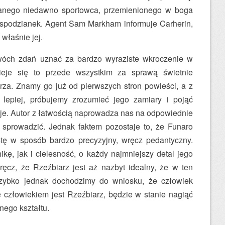
rwanego niedawno sportowca, przemienionego w boga
espodzianek. Agent Sam Markham informuje Carherin,
właśnie jej.
óch zdań uznać za bardzo wyraziste wkroczenie w
zieje się to przede wszystkim za sprawą świetnie
za. Znamy go już od pierwszych stron powieści, a z
epiej, próbujemy zrozumieć jego zamiary i pojąć
eruje. Autor z łatwością naprowadza nas na odpowiednie
h sprowadzić. Jednak faktem pozostaje to, że Funaro
stę w sposób bardzo precyzyjny, wręcz pedantyczny.
kę, jak i cielesność, o każdy najmniejszy detal jego
ęcz, że Rzeźbiarz jest aż nazbyt idealny, że w ten
Szybko jednak dochodzimy do wniosku, że człowiek
e człowiekiem jest Rzeźbiarz, będzie w stanie nagiąć
nego kształtu.