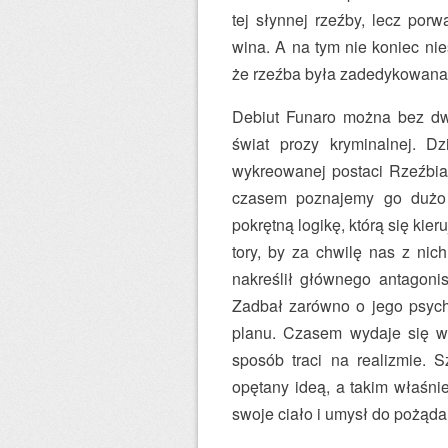
tej słynnej rzeźby, lecz po
wina. A na tym nie koniec ni
że rzeźba była zadedykowana 
Debiut Funaro można bez dw
świat prozy kryminalnej. D
wykreowanej postaci Rzeźbiar
czasem poznajemy go dużo l
pokrętną logikę, którą się ki
tory, by za chwilę nas z nic
nakreślił głównego antagoni
Zadbał zarówno o jego psychi
planu. Czasem wydaje się wr
sposób traci na realizmie. 
opętany ideą, a takim właśni
swoje ciało i umysł do pożąda