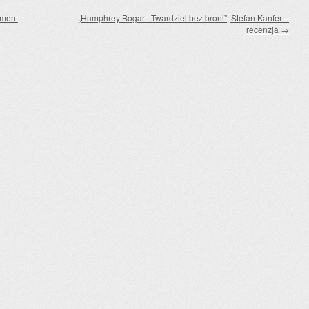
gment
„Humphrey Bogart. Twardziel bez broni”, Stefan Kanfer –
recenzja
→