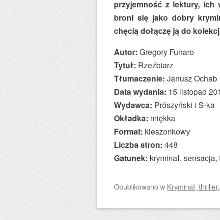
przyjemność z lektury, ich
broni się jako dobry krymin
chęcią dołączę ją do kolekcji
Autor:
Gregory Funaro
Tytuł:
Rzeźbiarz
Tłumaczenie:
Janusz Ochab
Data wydania:
15 listopad 20
Wydawca:
Prószyński i S-ka
Okładka:
miękka
Format:
kieszonkowy
Liczba stron:
448
Gatunek:
kryminał, sensacja, t
Opublikowano
w
Kryminał, thriller