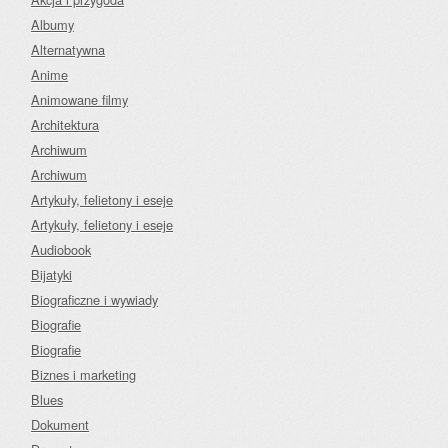
Albumy
Alternatywna
Anime
Animowane filmy
Architektura
Archiwum
Archiwum
Artykuły, felietony i eseje
Artykuły, felietony i eseje
Audiobook
Bijatyki
Biograficzne i wywiady
Biografie
Biografie
Biznes i marketing
Blues
Dokument