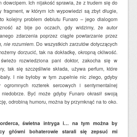
m dowcipem. Ich nijakość sprawia, że z trudem się do
 fragment, w którym ich wypowiedzi są zbyt długie,
 to kolejny problem debiutu Funaro – jego dialogom
czność aż bije po oczach, gdy widzimy, że autor
nego zdarzenia poprzez ciągłe powtarzanie przez
, nie rozumiem
. Do wszystkich zarzutów dotyczących
ożemy dorzucić, tak na dokładkę, okropną ckliwość.
 świeżo rozwiedziona pani doktor, zakocha się w
ry, tak się szczęśliwie składa, używa perfum, które
bały. I nie byłoby w tym zupełnie nic złego, gdyby
 ogromnych rozterek sercowych i sentymentalnej
ię niedobrze. Być może gdyby Funaro okrasił swoją
ację, odrobiną humoru, można by przymknąć na to oko.
orderca, świetna intryga i… na tym można by
cy główni bohaterowie starali się zepsuć mi