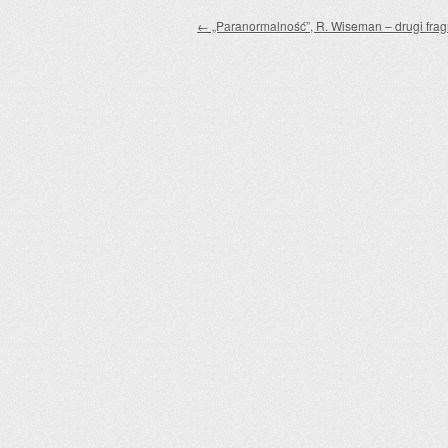
Zobacz wpisy
←
„Paranormalność”, R. Wiseman – drugi fra