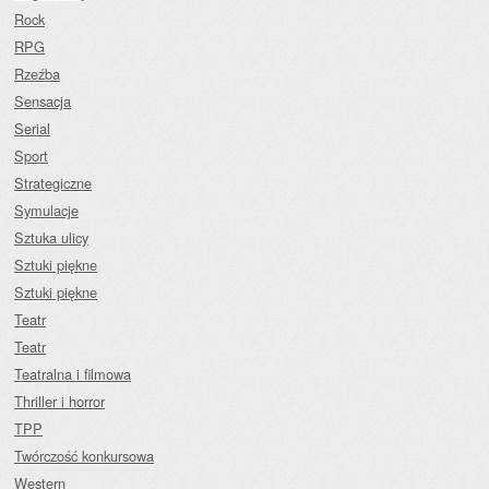
Rock
RPG
Rzeźba
Sensacja
Serial
Sport
Strategiczne
Symulacje
Sztuka ulicy
Sztuki piękne
Sztuki piękne
Teatr
Teatr
Teatralna i filmowa
Thriller i horror
TPP
Twórczość konkursowa
Western