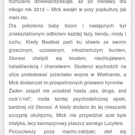
rozhulane dziewięćdziesiąte, aż po niełatwy dla
nikogo rok 2012 – Mick wsiąkł w pory popkultury jak
mało kto.
Dla pokolenia baby boom i następnych był
zniekształconym odbiciem każdej fazy, trendu, mody i
ruchu. Kiedy Beatlesi parli ku sławie ze swoim
grzecznym, uczesanym, młodzieńczym buntem,
Stonesi chełpili się brudem, niechlujstwem,
hałaśliwością i chamstwem. Studenci wychodzili na
ulice protestować przeciwko wojnie w Wietnamie, a
Mick dostarczał im przepełnionych gniewem hymnów.
Żaden zespół nie uosabiał hasła „sex, drugs, and
rock’n’roll”, motta tamtej psychodelicznej epoki,
bardziej niż Stonesi. A kiedy dodano do tej mieszanki
szczyptę okultyzmu, Mick nie przywdział szat byle
mistyka, lecz karmazynowy płaszcz samego Lucyfera.
Porzuciwszy pozę macho-zabijaki, stał się