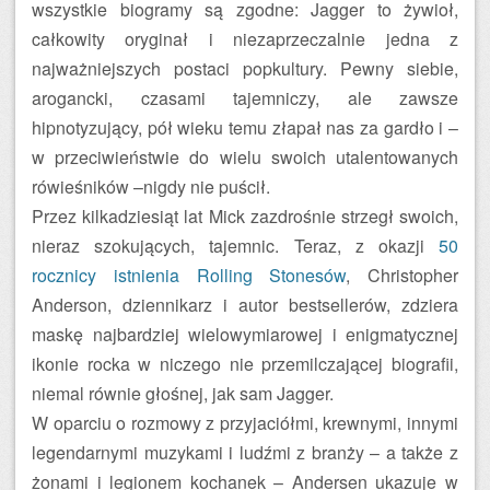
wszystkie biogramy są zgodne: Jagger to żywioł,
całkowity oryginał i niezaprzeczalnie jedna z
najważniejszych postaci popkultury. Pewny siebie,
arogancki, czasami tajemniczy, ale zawsze
hipnotyzujący, pół wieku temu złapał nas za gardło i –
w przeciwieństwie do wielu swoich utalentowanych
rówieśników –nigdy nie puścił.
Przez kilkadziesiąt lat Mick zazdrośnie strzegł swoich,
nieraz szokujących, tajemnic. Teraz, z okazji
50
rocznicy istnienia Rolling Stonesów
, Christopher
Anderson, dziennikarz i autor bestsellerów, zdziera
maskę najbardziej wielowymiarowej i enigmatycznej
ikonie rocka w niczego nie przemilczającej biografii,
niemal równie głośnej, jak sam Jagger.
W oparciu o rozmowy z przyjaciółmi, krewnymi, innymi
legendarnymi muzykami i ludźmi z branży – a także z
żonami i legionem kochanek – Andersen ukazuje w