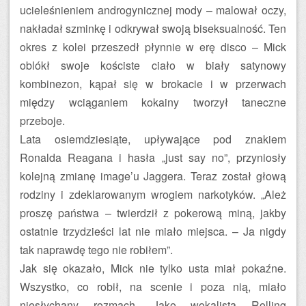
ucieleśnieniem androgynicznej mody – malował oczy,
nakładał szminkę i odkrywał swoją biseksualność. Ten
okres z kolei przeszedł płynnie w erę disco – Mick
oblókł swoje kościste ciało w biały satynowy
kombinezon, kąpał się w brokacie i w przerwach
między wciąganiem kokainy tworzył taneczne
przeboje.
Lata osiemdziesiąte, upływające pod znakiem
Ronalda Reagana i hasła „just say no”, przyniosły
kolejną zmianę image’u Jaggera. Teraz został głową
rodziny i zdeklarowanym wrogiem narkotyków. „Ależ
proszę państwa – twierdził z pokerową miną, jakby
ostatnie trzydzieści lat nie miało miejsca. – Ja nigdy
tak naprawdę tego nie robiłem”.
Jak się okazało, Mick nie tylko usta miał pokaźne.
Wszystko, co robił, na scenie i poza nią, miało
niesłychany rozmach. Jako wokalista Rolling