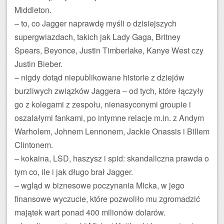
Middleton.
– to, co Jagger naprawdę myśli o dzisiejszych
supergwiazdach, takich jak Lady Gaga, Britney
Spears, Beyonce, Justin Timberlake, Kanye West czy
Justin Bieber.
– nigdy dotąd niepublikowane historie z dziejów
burzliwych związków Jaggera – od tych, które łączyły
go z kolegami z zespołu, nienasyconymi groupie i
oszalałymi fankami, po intymne relacje m.in. z Andym
Warholem, Johnem Lennonem, Jackie Onassis i Billem
Clintonem.
– kokaina, LSD, haszysz i spid: skandaliczna prawda o
tym co, ile i jak długo brał Jagger.
– wgląd w biznesowe poczynania Micka, w jego
finansowe wyczucie, które pozwoliło mu zgromadzić
majątek wart ponad 400 milionów dolarów.