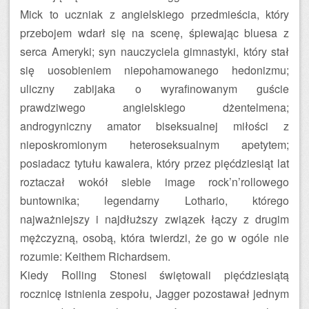
Mick to uczniak z angielskiego przedmieścia, który
przebojem wdarł się na scenę, śpiewając bluesa z
serca Ameryki; syn nauczyciela gimnastyki, który stał
się uosobieniem niepohamowanego hedonizmu;
uliczny zabijaka o wyrafinowanym guście
prawdziwego angielskiego dżentelmena;
androgyniczny amator biseksualnej miłości z
nieposkromionym heteroseksualnym apetytem;
posiadacz tytułu kawalera, który przez pięćdziesiąt lat
roztaczał wokół siebie image rock’n’rollowego
buntownika; legendarny Lothario, którego
najważniejszy i najdłuższy związek łączy z drugim
mężczyzną, osobą, która twierdzi, że go w ogóle nie
rozumie: Keithem Richardsem.
Kiedy Rolling Stonesi świętowali pięćdziesiątą
rocznicę istnienia zespołu, Jagger pozostawał jednym