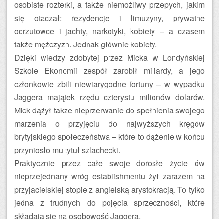
osobiste rozterki, a także niemożliwy przepych, jakim
się otaczał: rezydencje i limuzyny, prywatne
odrzutowce i jachty, narkotyki, kobiety – a czasem
także mężczyzn. Jednak głównie kobiety.
Dzięki wiedzy zdobytej przez Micka w Londyńskiej
Szkole Ekonomii zespół zarobił miliardy, a jego
członkowie zbili niewiarygodne fortuny – w wypadku
Jaggera majątek rzędu czterystu milionów dolarów.
Mick dążył także nieprzerwanie do spełnienia swojego
marzenia o przyjęciu do najwyższych kręgów
brytyjskiego społeczeństwa – które to dążenie w końcu
przyniosło mu tytuł szlachecki.
Praktycznie przez całe swoje dorosłe życie ów
nieprzejednany wróg establishmentu żył zarazem na
przyjacielskiej stopie z angielską arystokracją. To tylko
jedna z trudnych do pojęcia sprzeczności, które
składają się na osobowość Jaggera.