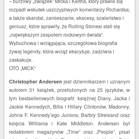
– burzliwy „związek” Micka i Keitha, który prawie się
rozpadł wskutek uszczypliwych komentarzy Richardsa;
a także skandal, zamieszanie, ekscesy, szaleństwo i
geniusz, które sprawiły, że Rolling Stonesi stali się
„największym zespołem rockowym świata”.
Wybuchowa i wciągająca, szczegółowa biografia
żywej legendy, która wciąż ekscytuje, zadziwia i
zaskakuje.
OTO „MICK”
Christopher Andersen
jest dziennikarzem i uznanym
autorem 31 książek, przełożonych na 25 języków, w
tym bestsellerowych biografii: księżnej Diany, Jacka i
Jackie Kennedych, Billa i Hillary Clintonów, Madonny,
Johna F. Kennedy’ego Juniora, Barbry Streisand oraz
księcia Williama i Kate Middleton. Andersen był
redaktorem magazynów „Time” oraz „People”, pisał