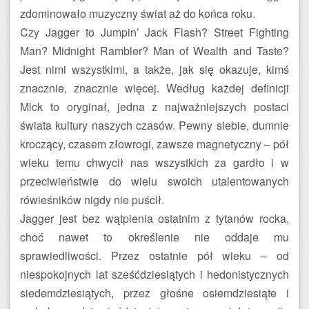
zdominowało muzyczny świat aż do końca roku.
Czy Jagger to Jumpin’ Jack Flash? Street Fighting
Man? Midnight Rambler? Man of Wealth and Taste?
Jest nimi wszystkimi, a także, jak się okazuje, kimś
znacznie, znacznie więcej. Według każdej definicji
Mick to oryginał, jedna z najważniejszych postaci
świata kultury naszych czasów. Pewny siebie, dumnie
kroczący, czasem złowrogi, zawsze magnetyczny – pół
wieku temu chwycił nas wszystkich za gardło i w
przeciwieństwie do wielu swoich utalentowanych
rówieśników nigdy nie puścił.
Jagger jest bez wątpienia ostatnim z tytanów rocka,
choć nawet to określenie nie oddaje mu
sprawiedliwości. Przez ostatnie pół wieku – od
niespokojnych lat sześćdziesiątych i hedonistycznych
siedemdziesiątych, przez głośne osiemdziesiąte i