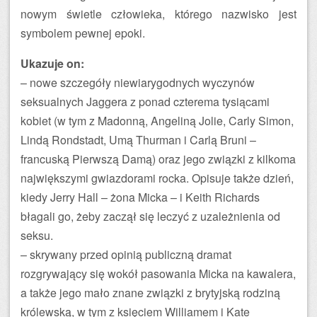
nowym świetle człowieka, którego nazwisko jest
symbolem pewnej epoki.
Ukazuje on:
– nowe szczegóły niewiarygodnych wyczynów
seksualnych Jaggera z ponad czterema tysiącami
kobiet (w tym z Madonną, Angeliną Jolie, Carly Simon,
Lindą Rondstadt, Umą Thurman i Carlą Bruni –
francuską Pierwszą Damą) oraz jego związki z kilkoma
największymi gwiazdorami rocka. Opisuje także dzień,
kiedy Jerry Hall – żona Micka – i Keith Richards
błagali go, żeby zaczął się leczyć z uzależnienia od
seksu.
– skrywany przed opinią publiczną dramat
rozgrywający się wokół pasowania Micka na kawalera,
a także jego mało znane związki z brytyjską rodziną
królewską, w tym z księciem Williamem i Kate