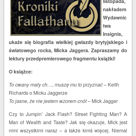
listopada,
nakładem
Wydawnic
twa
Insignis,
ukaże się biografia wielkiej gwiazdy brytyjskiego i
światowego rocka, Micka Jaggera. Zapraszamy do
lektury przedpremierowego fragmentu książki!
O książce:
To cwany mały ch…, muszę mu to przyznać
– Keith
Richards o Micku Jaggerze
To jasne, że nie jestem wzorem cnót
– Mick Jagger
Czy to Jumpin’ Jack Flash? Street Fighting Man? A
Man of Wealth and Taste? Jak się okazuje, Mick jest
nimi wszystkimi naraz – a także kimś więcej. Niemal