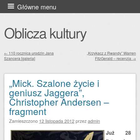
Przejdź
Główne menu
do
treści
Oblicza kultury
←
110 rocznica urodzin Jana
„Krzykacz z Rwandy” Warren
Szancera [galeria]
FitzGerald – recenzja
→
Zobacz wpisy
„Mick. Szalone życie i
geniusz Jaggera”,
Christopher Andersen –
fragment
Zamieszczono
12 listopada 2012
przez
admin
Już 28