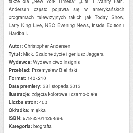
także dla „New York Timesa”, „Life” i „Vanity Fair”.
Andersen często pojawia się w amerykańskich
programach telewizyjnych takich jak Today Show,
Larry King Live, NBC Evening News, Inside Edition i
Hardball.
Autor:
Christopher Andersen
Tytuł:
Mick. Szalone życie i geniusz Jaggera
Wydawca:
Wydawnictwo Insignis
Przekład:
Przemysław Bieliński
Format:
140×210
Data premiery:
28 listopada 2012
Ilustracje:
zdjęcia kolorowe i czarno-białe
Liczba stron:
400
Okładka:
miękka
ISBN:
978-83-61428-88-6
Kategoria:
biografia