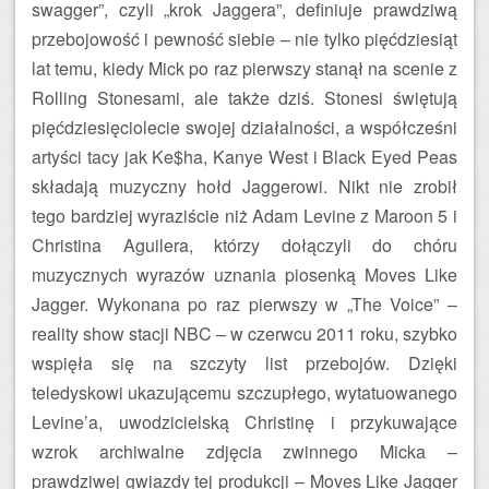
swagger”, czyli „krok Jaggera”, definiuje prawdziwą
przebojowość i pewność siebie – nie tylko pięćdziesiąt
lat temu, kiedy Mick po raz pierwszy stanął na scenie z
Rolling Stonesami, ale także dziś. Stonesi świętują
pięćdziesięciolecie swojej działalności, a współcześni
artyści tacy jak Ke$ha, Kanye West i Black Eyed Peas
składają muzyczny hołd Jaggerowi. Nikt nie zrobił
tego bardziej wyraziście niż Adam Levine z Maroon 5 i
Christina Aguilera, którzy dołączyli do chóru
muzycznych wyrazów uznania piosenką Moves Like
Jagger. Wykonana po raz pierwszy w „The Voice” –
reality show stacji NBC – w czerwcu 2011 roku, szybko
wspięła się na szczyty list przebojów. Dzięki
teledyskowi ukazującemu szczupłego, wytatuowanego
Levine’a, uwodzicielską Christinę i przykuwające
wzrok archiwalne zdjęcia zwinnego Micka –
prawdziwej gwiazdy tej produkcji – Moves Like Jagger