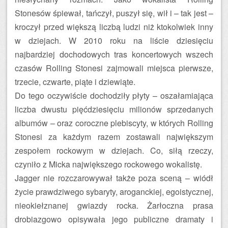
Stonesów śpiewał, tańczył, puszył się, wił i – tak jest –
kroczył przed większą liczbą ludzi niż ktokolwiek inny
w dziejach. W 2010 roku na liście dziesięciu
najbardziej dochodowych tras koncertowych wszech
czasów Rolling Stonesi zajmowali miejsca pierwsze,
trzecie, czwarte, piąte i dziewiąte.
Do tego oczywiście dochodziły płyty – oszałamiająca
liczba dwustu pięćdziesięciu milionów sprzedanych
albumów – oraz coroczne plebiscyty, w których Rolling
Stonesi za każdym razem zostawali największym
zespołem rockowym w dziejach. Co, siłą rzeczy,
czyniło z Micka największego rockowego wokalistę.
Jagger nie rozczarowywał także poza sceną – wiódł
życie prawdziwego sybaryty, aroganckiej, egoistycznej,
nieokiełznanej gwiazdy rocka. Żarłoczna prasa
drobiazgowo opisywała jego publiczne dramaty i