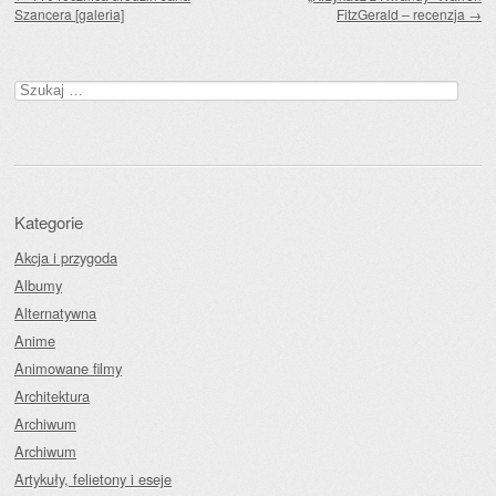
Szancera [galeria]
FitzGerald – recenzja
→
Szukaj:
Kategorie
Akcja i przygoda
Albumy
Alternatywna
Anime
Animowane filmy
Architektura
Archiwum
Archiwum
Artykuły, felietony i eseje