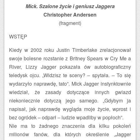
Mick. Szalone życie i geniusz Jaggera
Christopher Andersen
(fragment)
WSTĘP
Kiedy w 2002 roku Justin Timberlake zrelacjonował
swoje bolesne rozstanie z Britney Spears w Cry Me a
River, Lizzy Jagger pokazała ów autobiograficzny
teledysk ojcu. „Widzisz te sceny? – spytała. – To się
wydarzyło naprawdę, tato”. Mick Jagger instynktownie
wiedział, że zasady dotyczące innych gwiazd
niekoniecznie dotyczą jego samego. „Gdybym ja
napisał, jak naprawdę wygląda moje życie, wprost i
bez ogródek – odparł – ludzie wpadliby w popłoch”.
Nie ma to żadnego znaczenia dla kilku pokoleń
milionów fanów, dla których określenie „Jagger