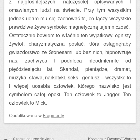
z najgłośniejszych, najczęściej opisywanych i
omawianych ludzi na świecie. Przy tym wszystkim
jednak udało mu się zachować to, co łączy wszystkie
prawdziwe żywe symbole: magnetyczną tajemniczość.
Ostatecznie bowiem to właśnie ten wyjątkowy, ognisty
żywioł, charyzmatyczna postać, która osiągnęłaby
gwiazdorstwo ze Stonesami lub bez nich, hipnotyzuje
nas, zachwyca i podnieca nieodmiennie od
pięćdziesięciu lat. Skandal, pieniądze, dramat,
muzyka, sława, narkotyki, seks i geniusz – wszystko to
i więcej uosabia człowiek, którego nazwisko jest
symbolem całej epoki. Ten człowiek to Jagger. Ten
człowiek to Mick.
Opublikowano
w
Fragmenty
Zobacz wpisy
←
110 rocznica urodzin Jana
„Krzykacz z Rwandy” Warren