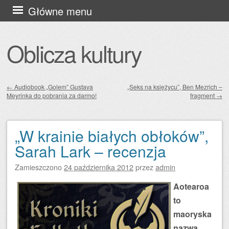
Przejdź
Główne menu
do
treści
Oblicza kultury
←
Audiobook „Golem” Gustava
„Seks na księżycu”, Ben Mezrich –
Meyrinka do pobrania za darmo!
fragment
→
Zobacz wpisy
„W krainie białych obłoków”,
Sarah Lark – recenzja
Zamieszczono
24 października 2012
przez
admin
Aotearoa
to
maoryska
nazwa