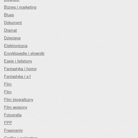
Biznes i marketing
Blues
Dokument
Dramat
Dziecięce
Elektroniczna
Encyklopedie i słowniki
Eseje i felietony
Fantastyka i horror
Fantastyka i s-f
Film
Film
Film biograficzny
Film wojenny
Fotografia
FPP
Fragmenty
Grafika i malarstwo