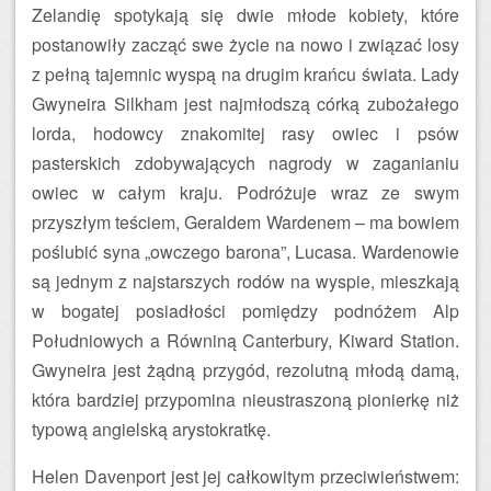
Zelandię spotykają się dwie młode kobiety, które
postanowiły zacząć swe życie na nowo i związać losy
z pełną tajemnic wyspą na drugim krańcu świata. Lady
Gwyneira Silkham jest najmłodszą córką zubożałego
lorda, hodowcy znakomitej rasy owiec i psów
pasterskich zdobywających nagrody w zaganianiu
owiec w całym kraju. Podróżuje wraz ze swym
przyszłym teściem, Geraldem Wardenem – ma bowiem
poślubić syna „owczego barona”, Lucasa. Wardenowie
są jednym z najstarszych rodów na wyspie, mieszkają
w bogatej posiadłości pomiędzy podnóżem Alp
Południowych a Równiną Canterbury, Kiward Station.
Gwyneira jest żądną przygód, rezolutną młodą damą,
która bardziej przypomina nieustraszoną pionierkę niż
typową angielską arystokratkę.
Helen Davenport jest jej całkowitym przeciwieństwem: