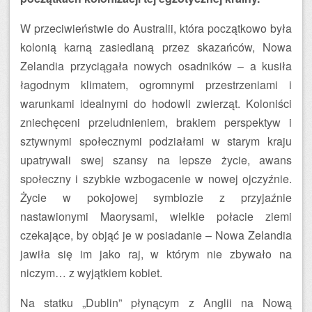
W przeciwieństwie do Australii, która początkowo była
kolonią karną zasiedlaną przez skazańców, Nowa
Zelandia przyciągała nowych osadników – a kusiła
łagodnym klimatem, ogromnymi przestrzeniami i
warunkami idealnymi do hodowli zwierząt. Koloniści
zniechęceni przeludnieniem, brakiem perspektyw i
sztywnymi społecznymi podziałami w starym kraju
upatrywali swej szansy na lepsze życie, awans
społeczny i szybkie wzbogacenie w nowej ojczyźnie.
Życie w pokojowej symbiozie z przyjaźnie
nastawionymi Maorysami, wielkie połacie ziemi
czekające, by objąć je w posiadanie – Nowa Zelandia
jawiła się im jako raj, w którym nie zbywało na
niczym… z wyjątkiem kobiet.
Na statku „Dublin” płynącym z Anglii na Nową