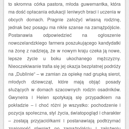
to skromna córka pastora, młoda guwernantka, która
ma dość opłacania edukacji leniwych braci i uczenia w
obcych domach. Pragnie założyć własną rodzinę,
jednak bez posagu ma nikłe szanse na zamążpójście.
Postanawia odpowiedzieć na ogłoszenie
nowozelandzkiego farmera poszukującego kandydatki
na żonę z nadzieją, że w nowym kraju czeka ją nowe,
lepsze życie u boku ukochanego mężczyzny.
Nieoczekiwanie trafia się jej okazja bezpłatnej podróży
na „Dublinie” – w zamian za opiekę nad grupką sierot,
młodych dziewcząt, które mają objąć posady
służących w domach szacownych rodzin osadników.
Gwyneira i Helen spotykają się przypadkiem na
pokładzie – i choć różni je wszystko: pochodzenie i
pozycja społeczna, styl życia, światopogląd i charakter
– zostają przyjaciółkami i postanawiają podtrzymać
znajomość również po zamążpójściu i założeniu