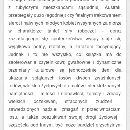
z tubylczymi mieszkańcami sąsiedniej Australii
przebiegały dużo łagodniej) czy fatalnym traktowaniem
sierot i naiwnych młodych kobiet wysyłanych za morze
w charakterze taniej siły roboczej – obraz
kształtującego się społeczeństwa wyspy staje się
wyjątkowo pełny, rzetelny, a zarazem fascynujący.
Jednak i to nie wszystko, co książka ma do
zaoferowania czytelnikowi; gwałtowne i dynamiczne
przemiany kulturowe są jednocześnie tłem dla
ukazania splątanych losów dwóch zwaśnionych
rodów, wielkich życiowych dramatów i nieokiełznanych
namiętności – miłości i nienawiści, zemsty i zdrady,
wielkich oczekiwań, straconych złudzeń i
zawiedzionych nadziei, zmagań z przeciwnościami
losu, a także poszukiwań swojej drogi życiowej i
szczęścia pod innym, być może bardziej przychylnym