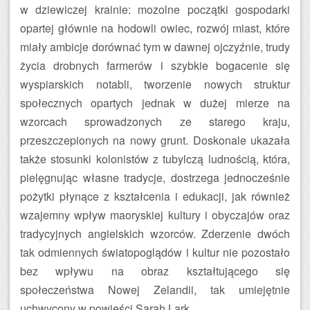
w dziewiczej krainie: mozolne początki gospodarki
opartej głównie na hodowli owiec, rozwój miast, które
miały ambicje dorównać tym w dawnej ojczyźnie, trudy
życia drobnych farmerów i szybkie bogacenie się
wyspiarskich notabli, tworzenie nowych struktur
społecznych opartych jednak w dużej mierze na
wzorcach sprowadzonych ze starego kraju,
przeszczepionych na nowy grunt. Doskonale ukazała
także stosunki kolonistów z tubylczą ludnością, która,
pielęgnując własne tradycje, dostrzega jednocześnie
pożytki płynące z kształcenia i edukacji, jak również
wzajemny wpływ maoryskiej kultury i obyczajów oraz
tradycyjnych angielskich wzorców. Zderzenie dwóch
tak odmiennych światopoglądów i kultur nie pozostało
bez wpływu na obraz kształtującego się
społeczeństwa Nowej Zelandii, tak umiejętnie
uchwycony w powieści Sarah Lark.