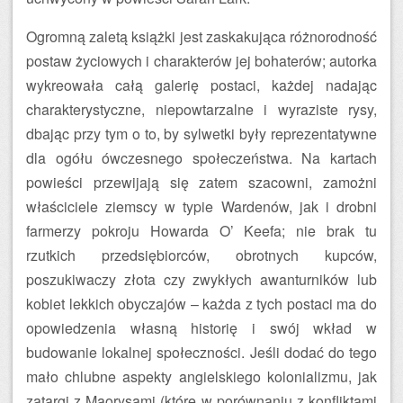
Ogromną zaletą książki jest zaskakująca różnorodność
postaw życiowych i charakterów jej bohaterów; autorka
wykreowała całą galerię postaci, każdej nadając
charakterystyczne, niepowtarzalne i wyraziste rysy,
dbając przy tym o to, by sylwetki były reprezentatywne
dla ogółu ówczesnego społeczeństwa. Na kartach
powieści przewijają się zatem szacowni, zamożni
właściciele ziemscy w typie Wardenów, jak i drobni
farmerzy pokroju Howarda O’ Keefa; nie brak tu
rzutkich przedsiębiorców, obrotnych kupców,
poszukiwaczy złota czy zwykłych awanturników lub
kobiet lekkich obyczajów – każda z tych postaci ma do
opowiedzenia własną historię i swój wkład w
budowanie lokalnej społeczności. Jeśli dodać do tego
mało chlubne aspekty angielskiego kolonializmu, jak
zatargi z Maorysami (które w porównaniu z konfliktami