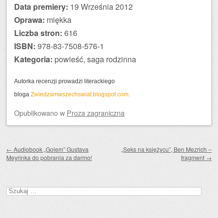
Data premiery:
19 Września 2012
Oprawa:
miękka
Liczba stron:
616
ISBN:
978-83-7508-576-1
Kategoria:
powieść, saga rodzinna
Autorka recenzji prowadzi literackiego
bloga
Zwiedzamwszechswiat.blogspot.com.
Opublikowano
w
Proza zagraniczna
Zobacz wpisy
←
Audiobook „Golem” Gustava
„Seks na księżycu”, Ben Mezrich –
Meyrinka do pobrania za darmo!
fragment
→
Szukaj: