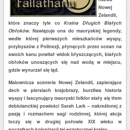
Nowej
Zelandii,
która znaczy tyle co
Kraina Długich Białych
Obłoków
. Nawiązuje ona do maoryskiej legendy,
wedle której pierwszych mieszkańców wyspy,
przybyszów z Polinezji, płynących przez ocean na
swoich kanu powitał widok błyszczących, białych
obłoków unoszących się nad wodą w miejscu,
gdzie wynurzał się ląd.
Malownicza sceneria Nowej Zelandii, zapierające
dech w piersiach krajobrazy, burzliwa historia
wyspy i fascynujący maoryski folklor stały się tłem
debiutanckiej powieści Sarah Lark – nakreślonej z
pasją i rozmachem sagi rodzinnej, której akcja
toczy się w drugiej połowie XIX wieku w
początkach kolonizacji tej egzotycznej krainy.