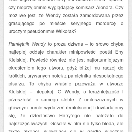
czy nieprzyjemnie wyglądający komisarz Alondra. Czy
możliwe jest, że Wendy została zamordowana przez
grasującego po mieście seryjnego mordercę o
uroczym pseudonimie Wilkołak?
Pamiętnik Wendy
to proza dziwna – to słowo chyba
najlepiej oddaje charakter minipowieści poetki Eny
Kielskiej. Powieść również nie jest najfortunniejszym
określeniem tego utworu, gdyż bliżej mu raczej do
krótkich, urywanych notek z pamiętnika niespokojnego
pisarza. To chyba właśnie przeważa w utworze
Kielskiej – niepokój. O Wendy, o teraźniejszość i
przeszłość, o samego siebie. Z umieszczonych w
głównym nurcie wydarzeń reminiscencji dowiadujemy
się, że dzieciństwo Harry’ego nie należało do
najszczęśliwszych. Gościła w nim nie tylko bieda, ale
także alkohol, wlewający się w gardło wiecznie