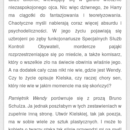
niezaspokojonego ojca. Nic więc dziwnego, że Harry
ma ciągotki do fantazjowania i teoretyzowania.
Chaotyczne myśli nabierają coraz więcej absurdu i
psychodeliczności. W jego życiu pojawiają się
uzbrojeni po zęby funkcjonariusze Specjalnych Służb
Kontroli Obywateli, mordercze pająki
rozprzestrzeniające się po mieście, a także komisarz,
który o wszelkie zło na świecie obwinia właśnie jego.
A na dodatek cały czas nikt nie wie, gdzie jest Wendy.
Czy to życie opisuje Kielska, czy raczej chory sen,
który nie wie w jakim momencie ma się skończyć?
Pamiętnik Wendy
porównuje się z prozą Bruno
Schulza. Ja jednak poszłabym w tych zestawieniach w
zupełnie inną stronę. Utwór Kielskiej, tak jak poezja,
ma w sobie wiele ze sztuk plastycznych. I może to
kobieta o twarzy ptaka tak silnie przywodzi mi na myśl