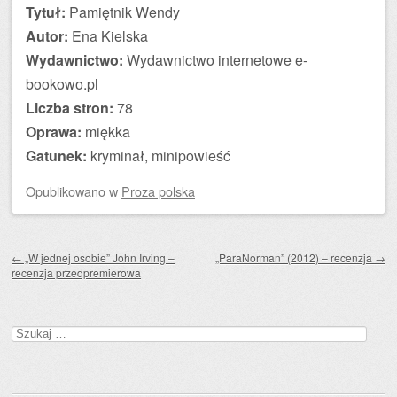
Tytuł:
Pamiętnik Wendy
Autor:
Ena Kielska
Wydawnictwo:
Wydawnictwo internetowe e-
bookowo.pl
Liczba stron:
78
Oprawa:
miękka
Gatunek:
kryminał, minipowieść
Opublikowano
w
Proza polska
Zobacz wpisy
←
„W jednej osobie” John Irving –
„ParaNorman” (2012) – recenzja
→
recenzja przedpremierowa
Szukaj: