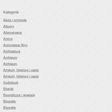
Kategorie
Akcja i przygoda
Albumy
Alternatywna
Anime
Animowane filmy
Architektura
Archiwum
Archiwum
Artykuły, felietony i eseje
Artykuły, felietony i eseje
Audiobook
Bijatyki
Biograficzne i wywiady
Biografie
Biografie