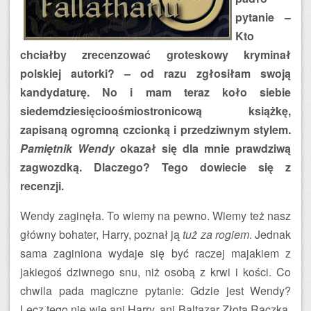
pytanie –
Kto
chciałby zrecenzować groteskowy kryminał
polskiej autorki? – od razu zgłosiłam swoją
kandydaturę. No i mam teraz koło siebie
siedemdziesięcioośmiostronicową książkę,
zapisaną ogromną czcionką i przedziwnym stylem.
Pamiętnik Wendy
okazał się dla mnie prawdziwą
zagwozdką. Dlaczego? Tego dowiecie się z
recenzji.
Wendy zaginęła. To wiemy na pewno. Wiemy też nasz
główny bohater, Harry, poznał ją
tuż za rogiem
. Jednak
sama zaginiona wydaje się być raczej majakiem z
jakiegoś dziwnego snu, niż osobą z krwi i kości. Co
chwila pada magiczne pytanie: Gdzie jest Wendy?
Lecz tego nie wie ani Harry, ani Baltazar Złota Rączka,