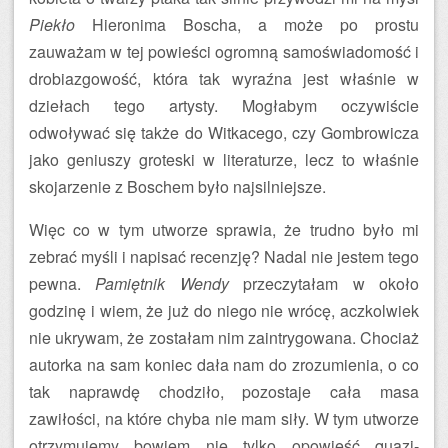
Piekło
Hieronima Boscha, a może po prostu
zauważam w tej powieści ogromną samoświadomość i
drobiazgowość, która tak wyraźna jest właśnie w
dziełach tego artysty. Mogłabym oczywiście
odwoływać się także do Witkacego, czy Gombrowicza
jako geniuszy groteski w literaturze, lecz to właśnie
skojarzenie z Boschem było najsilniejsze.
Więc co w tym utworze sprawia, że trudno było mi
zebrać myśli i napisać recenzję? Nadal nie jestem tego
pewna.
Pamiętnik Wendy
przeczytałam w około
godzinę i wiem, że już do niego nie wrócę, aczkolwiek
nie ukrywam, że zostałam nim zaintrygowana. Chociaż
autorka na sam koniec dała nam do zrozumienia, o co
tak naprawdę chodziło, pozostaje cała masa
zawiłości, na które chyba nie mam siły. W tym utworze
otrzymujemy bowiem nie tylko opowieść quazi-