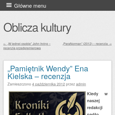
Przejdź
Główne menu
do
treści
Oblicza kultury
←
„W jednej osobie” John Irving –
„ParaNorman” (2012) – recenzja
→
recenzja przedpremierowa
Zobacz wpisy
„Pamiętnik Wendy” Ena
Kielska – recenzja
Zamieszczono
4 października 2012
przez
admin
Kiedy w
naszej
redakcji
padło