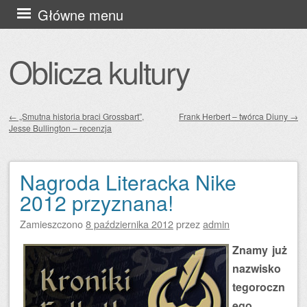
Przejdź
Główne menu
do
treści
Oblicza kultury
←
„Smutna historia braci Grossbart”,
Frank Herbert – twórca Diuny
→
Jesse Bullington – recenzja
Zobacz wpisy
Nagroda Literacka Nike
2012 przyznana!
Zamieszczono
8 października 2012
przez
admin
Znamy już
nazwisko
tegoroczn
ego