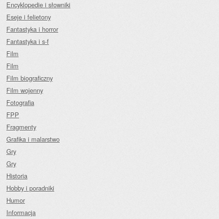
Encyklopedie i słowniki
Eseje i felietony
Fantastyka i horror
Fantastyka i s-f
Film
Film
Film biograficzny
Film wojenny
Fotografia
FPP
Fragmenty
Grafika i malarstwo
Gry
Gry
Historia
Hobby i poradniki
Humor
Informacja