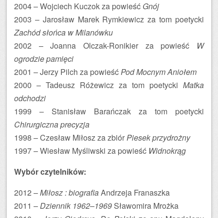
2004 – Wojciech Kuczok za powieść
Gnój
2003 – Jarosław Marek Rymkiewicz za tom poetycki
Zachód słońca w Milanówku
2002 – Joanna Olczak-Ronikier za powieść
W
ogrodzie pamięci
2001 – Jerzy Pilch za powieść
Pod Mocnym Aniołem
2000 – Tadeusz Różewicz za tom poetycki
Matka
odchodzi
1999 – Stanisław Barańczak za tom poetycki
Chirurgiczna precyzja
1998 – Czesław Miłosz za zbiór
Piesek przydrożny
1997 – Wiesław Myśliwski za powieść
Widnokrąg
Wybór czytelników:
2012 –
Miłosz : biografia
Andrzeja Franaszka
2011 –
Dziennik 1962–1969
Sławomira Mrożka