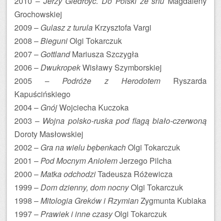
2010 –
Jerzy Giedroyc. Do Polski ze snu
Magdaleny
Grochowskiej
2009 –
Gulasz z turula
Krzysztofa Vargi
2008 –
Bieguni
Olgi Tokarczuk
2007 –
Gottland
Mariusza Szczygła
2006 –
Dwukropek
Wisławy Szymborskiej
2005 –
Podróże z Herodotem
Ryszarda
Kapuścińskiego
2004 –
Gnój
Wojciecha Kuczoka
2003 –
Wojna polsko-ruska pod flagą biało-czerwoną
Doroty Masłowskiej
2002 –
Gra na wielu bębenkach
Olgi Tokarczuk
2001 –
Pod Mocnym Aniołem
Jerzego Pilcha
2000 –
Matka odchodzi
Tadeusza Różewicza
1999 –
Dom dzienny, dom nocny
Olgi Tokarczuk
1998 –
Mitologia Greków i Rzymian
Zygmunta Kubiaka
1997 –
Prawiek i inne czasy
Olgi Tokarczuk