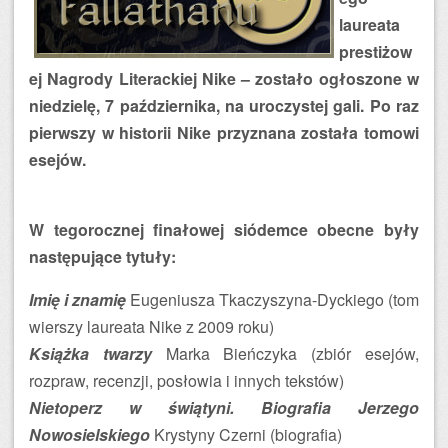
laureata
prestiżow
ej Nagrody Literackiej Nike – zostało ogłoszone w
niedzielę, 7 października, na uroczystej gali. Po raz
pierwszy w historii Nike przyznana została tomowi
esejów.
W tegorocznej finałowej siódemce obecne były
następujące tytuły:
Imię i znamię
Eugeniusza Tkaczyszyna-Dyckiego (tom
wierszy laureata Nike z 2009 roku)
Książka twarzy
Marka Bieńczyka (zbiór esejów,
rozpraw, recenzji, posłowia i innych tekstów)
Nietoperz w świątyni. Biografia Jerzego
Nowosielskiego
Krystyny Czerni (biografia)