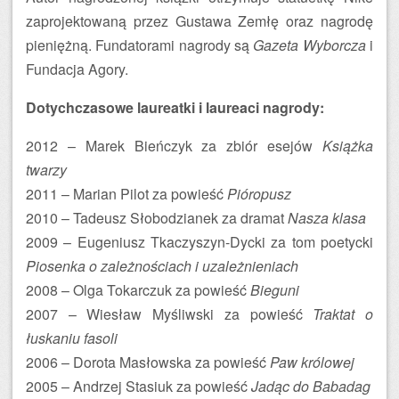
zaprojektowaną przez Gustawa Zemłę oraz nagrodę
pieniężną. Fundatorami nagrody są
Gazeta Wyborcza
i
Fundacja Agory.
Dotychczasowe laureatki i laureaci nagrody:
2012 – Marek Bieńczyk za zbiór esejów
Książka
twarzy
2011 – Marian Pilot za powieść
Pióropusz
2010 – Tadeusz Słobodzianek za dramat
Nasza klasa
2009 – Eugeniusz Tkaczyszyn-Dycki za tom poetycki
Piosenka o zależnościach i uzależnieniach
2008 – Olga Tokarczuk za powieść
Bieguni
2007 – Wiesław Myśliwski za powieść
Traktat o
łuskaniu fasoli
2006 – Dorota Masłowska za powieść
Paw królowej
2005 – Andrzej Stasiuk za powieść
Jadąc do Babadag