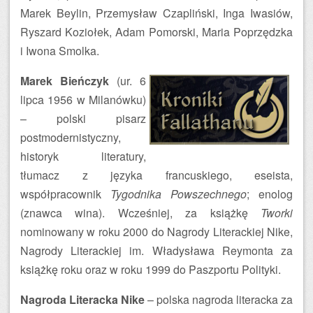
Marek Beylin, Przemysław Czapliński, Inga Iwasiów,
Ryszard Koziołek, Adam Pomorski, Maria Poprzędzka
i Iwona Smolka.
Marek Bieńczyk
(ur. 6
lipca 1956 w Milanówku)
– polski pisarz
postmodernistyczny,
historyk literatury,
tłumacz z języka francuskiego, eseista,
współpracownik
Tygodnika Powszechnego
; enolog
(znawca wina). Wcześniej, za książkę
Tworki
nominowany w roku 2000 do Nagrody Literackiej Nike,
Nagrody Literackiej im. Władysława Reymonta za
książkę roku oraz w roku 1999 do Paszportu Polityki.
Nagroda Literacka Nike
– polska nagroda literacka za