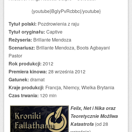
{youtube}BglyPvRcbbc{/youtube}
Tytuł polski:
Pozdrowienia z raju
Tytuł oryginału:
Captive
Reżyseria:
Brillante Mendoza
Scenariusz:
Brillante Mendoza, Boots Agbayani
Pastor
Rok produkcji:
2012
Premiera kinowa:
28 września 2012
Gatunek:
dramat
Kraje produkcji:
Francja, Niemcy, Wielka Brytania
Czas trwania:
120 min
Felix, Net i Nika oraz
Teoretycznie Możliwa
Katastrofa
(od 28
września)