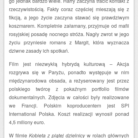
go jednak bardzo wiele. Harry zaczyna tracić kontakt z
rzeczywistością. Fakty coraz częściej mieszają się z
fikcją, a jego życie zaczyna stawać się prawdziwym
koszmarem. Kompletnie załamany, przyjmuje od mafii
rosyjskiej posadę nocnego stróża. Nagły zwrot w jego
życiu przyniesie romans z Margit, która wyznacza
dziwne zasady ich spotkań.
Film jest niezwykłą hybrydą kulturową – Akcja
rozgrywa się w Paryżu, ponadto występuje w nim
międzynarodowa obsada, a reżyserowany jest przez
polskiego twórcę z pokaźnym portfolio filmów
dokumentalnych. Zdjęcia w całości były realizowane
we Francji. Polskim koproducentem jest SPI
International Polska. Koszt realizacji wynosił ponad
4,5 miliony euro.
W filmie
Kobieta z piątej dzielnicy
w rolach głównych