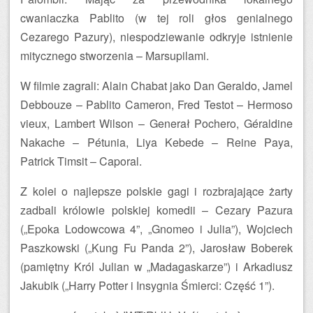
cwaniaczka Pablito (w tej roli głos genialnego
Cezarego Pazury), niespodziewanie odkryje istnienie
mitycznego stworzenia – Marsupilami.
W filmie zagrali: Alain Chabat jako Dan Geraldo, Jamel
Debbouze – Pablito Cameron, Fred Testot – Hermoso
vieux, Lambert Wilson – Generał Pochero, Géraldine
Nakache – Pétunia, Liya Kebede – Reine Paya,
Patrick Timsit – Caporal.
Z kolei o najlepsze polskie gagi i rozbrajające żarty
zadbali królowie polskiej komedii – Cezary Pazura
(„Epoka Lodowcowa 4”, „Gnomeo i Julia”), Wojciech
Paszkowski („Kung Fu Panda 2”), Jarosław Boberek
(pamiętny Król Julian w „Madagaskarze”) i Arkadiusz
Jakubik („Harry Potter i Insygnia Śmierci: Część 1”).