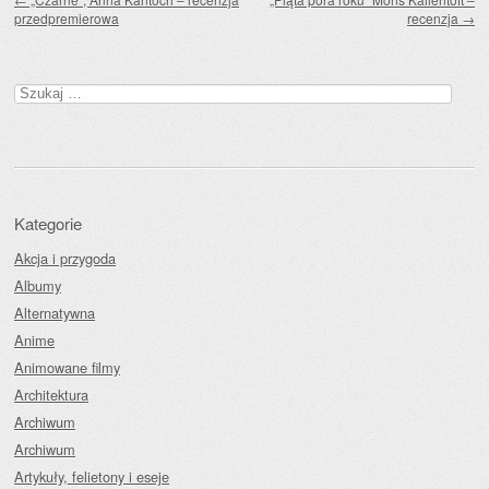
przedpremierowa
recenzja
→
Szukaj:
Kategorie
Akcja i przygoda
Albumy
Alternatywna
Anime
Animowane filmy
Architektura
Archiwum
Archiwum
Artykuły, felietony i eseje