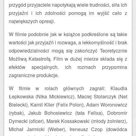
przygód przyjaciele napotykają wiele trudności, siła ich
przyjaźni i ich zdolności pomogą im wyjść cało z
największych opresji.
W filmie podobnie jak w książce podkreślone są takie
wartości jak przyjaźń i rozwaga, a lekkomyślność i brak
odpowiedzialności mogą się zakończyć Teoretycznie
Możliwą Katastrofą. Film w dużej mierze składa się z
efektów specjalnych, ich rozmach przypomina
zagraniczne produkcje.
W filmie w rolach głównych zagrali: Klaudia
Łepkowska (Nika Mickiewicz), Maciej Stolarczyk (Net
Bielecki), Kamil Klier (Felix Polon), Adam Woronowicz
(rybak), Jakub Bohosiewicz (tata Felixa), Dobromir
Dymecki (oficer), Marek Kossakowski (młody żołnierz),
Michał Jarmicki (Weber), Ireneusz Czop (dowódca