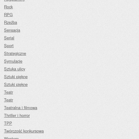
Rock
RPG
Rzeźba
Sensacja
Serial
Sport
Strategiczne
Symulacje
Sztuka ulicy
Sztuki piękne
Sztuki piękne
Teatr
Teatr
Teatralna i filmowa
Thriller i horror
TPP
Twórczość konkursowa
Western