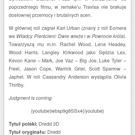
poprzedniego filmu, w remake’u Travisa nie brakuje
dosłownej przemocy i brutalnych scen.
W głównej roli zagrał Karl Urban (znany z roli Eomera
we
Władcy Pierścieni: Dwie wieże
i w
Powrocie króla
).
Towarzyszą mu m.in. Rachel Wood, Lena Headey,
Wood Harris, Langley Kirkwood jako Sędzia Lex,
Kevon Kane – Mark, Joe Vaz – Big Joe, Luke Tyler –
Freel, Jason Cope, Warrick Grier, Scott Sparrow –
Japhet. W roli Cassandry Anderson wystąpiła Olivia
Thirlby.
Judgment is coming.
{youtube}wbsp9g8SSx4{/youtube}
Tytuł polski:
Dredd 3D
Tytuł oryginału:
Dredd