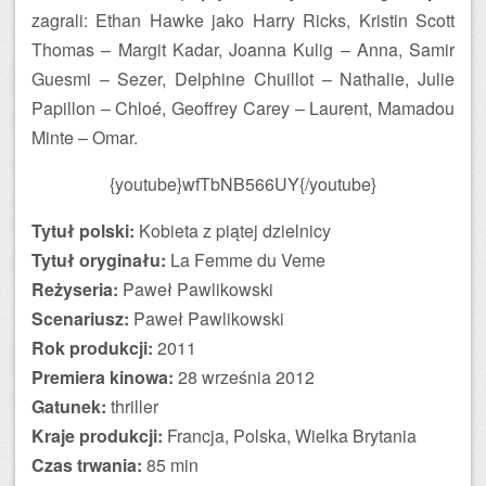
zagrali: Ethan Hawke jako Harry Ricks, Kristin Scott
Thomas – Margit Kadar, Joanna Kulig – Anna, Samir
Guesmi – Sezer, Delphine Chuillot – Nathalie, Julie
Papillon – Chloé, Geoffrey Carey – Laurent, Mamadou
Minte – Omar.
{youtube}wfTbNB566UY{/youtube}
Tytuł polski:
Kobieta z piątej dzielnicy
Tytuł oryginału:
La Femme du Veme
Reżyseria:
Paweł Pawlikowski
Scenariusz:
Paweł Pawlikowski
Rok produkcji:
2011
Premiera kinowa:
28 września 2012
Gatunek:
thriller
Kraje produkcji:
Francja, Polska, Wielka Brytania
Czas trwania:
85 min