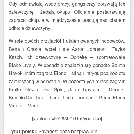
Gdy odmawiają współpracy, gangsterzy porywają ich
dziewczynę i żądają okupu. Oficjalnie postanawiają
zapłacić okup, a w międzyczasie pracują nad planem
odbicia dziewczyny.
W role dwóch przyjaciół i utalentowanych hodowców,
Bena i Chona, wcielili się Aaron Johnson i Taylor
Kitsch. Ich dziewczynę – Ophelię – sportretowała
Blake Lively. W obsadzie znalazła się ponadto Salma
Hayek, która zagrała Elenę – silną i intrygującą kobietę
zamieszaną w porwanie. W pozostałych rolach zagrali:
Emile Hirsch jako Spin, John Travolta – Dennis,
Benicio Del Toro – Lado, Uma Thurman – Paqu, Elena
Varela – Maria.
{youtube}xFYi83b7xDo{/youtube}
Tytuł polski:
Savages: poza bezprawiem