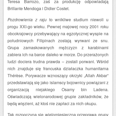
Teresa Barrozo, zaś za produkcję odpowiadają
Brillante Mendoga i Didier Costet.
Pozdrowienia z raju
to wnikliwe studium niewoli u
progu XXI-go wieku. Pewnej majowej nocy 2001 roku
obcokrajowcy przebywający na egzotycznej wyspie na
południowych Filipinach zostają wyrwani ze snu.
Grupa zamaskowanych mężczyzn z karabinami
zabiera ich na barce daleko w morze. Do przerażonych
ludzi dociera trudna prawda – zostali porwani. Wśród
nich znajduje się francuska działaczka humanitarna
Thérèse. Porywacze wznoszący okrzyki „Allah Akbar”
przedstawiają się jako islamscy bojownicy powiązani z
organizacją niejakiego Osamy bin Ladena.
Oświadczają wielonarodowej grupie zakładników, że
będą więzieni, aż ktoś nie zapłaci za nich okupu.
Tak rozpoczyna się wielomiesięczna przeprawa grupy