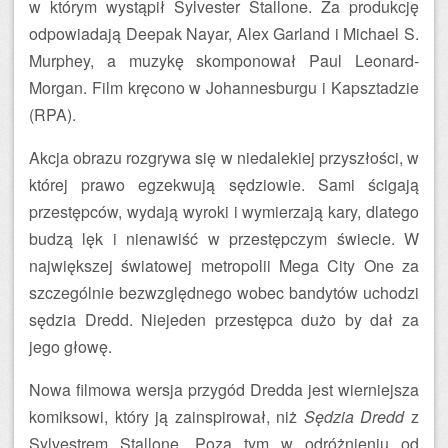
w którym wystąpił Sylvester Stallone. Za produkcję
odpowiadają Deepak Nayar, Alex Garland i Michael S.
Murphey, a muzykę skomponował Paul Leonard-
Morgan. Film kręcono w Johannesburgu i Kapsztadzie
(RPA).
Akcja obrazu rozgrywa się w niedalekiej przyszłości, w
której prawo egzekwują sędziowie. Sami ścigają
przestępców, wydają wyroki i wymierzają kary, dlatego
budzą lęk i nienawiść w przestępczym świecie. W
największej światowej metropolii Mega City One za
szczególnie bezwzględnego wobec bandytów uchodzi
sędzia Dredd. Niejeden przestępca dużo by dał za
jego głowę.
Nowa filmowa wersja przygód Dredda jest wierniejsza
komiksowi, który ją zainspirował, niż
Sędzia Dredd
z
Sylvestrem Stallone. Poza tym w odróżnieniu od