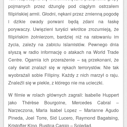
pojmanych przez dżunglę pod ciągłym ostrzałem
filipińskiej armii. Głodni, nękani przez zmienną pogodę
i dzikie owady porwani będą zdani na łaskę
porywaczy. Uwięzieni turyści wkrótce zrozumieją, że
filipińskim żołnierzom, bardziej niż na ratowaniu im
życia, zależy na zabiciu islamistów. Pewnego dnia
słyszą w radio informację o atakach na World Trade
Centre. Ogarnia ich przerażenie – są przekonani, że
cały świat znalazł się w rękach terrorystów. Nie tak
wyobrażali sobie Filipiny. Każdy z nich marzył o raju.
Znaleźli się w piekle, z którego nie ma ucieczki.
W filmie w rolach głównych zagrali: Isabelle Huppert
jako Thérèse Bourgoine, Mercedes Cabral –
Narzeczona, Maria Isabel Lopez – Marianne Agudo
Pineda, Joel Torre, Sid Lucero, Raymond Bagatsing,
Kristoffer King, Rustica Carpio – Soledad.