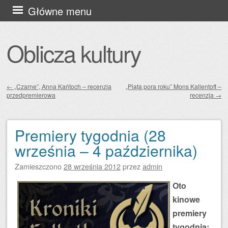
Przejdź
Główne menu
do
treści
Oblicza kultury
←
„Czarne”, Anna Kańtoch – recenzja
„Piąta pora roku” Mons Kallentoft –
przedpremierowa
recenzja
→
Zobacz wpisy
Premiery tygodnia (28
września – 4 października)
Zamieszczono
28 września 2012
przez
admin
Oto
kinowe
premiery
tygodnia: