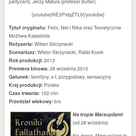
partyzant), Jerzy Matula (profesor Butler).
{youtube}NE2PxtqZTL0{/youtube}
Tytuł oryginału:
Felix, Net i Nika oraz Teoretycznie
Możliwa Katastrofa
Reżyseria:
Wiktor Skrzynecki
Scenariusz:
Wiktor Skrzynecki, Rafał Kosik
Rok produkcji:
2012
Premiera kinowa:
28 września 2012
Gatunek:
familijny, s-f, przygodowy, sensacyjny
Kraj produkcji:
Polska
Czas trwania:
102 min
Przedział wiekowy:
b/o
Na tropie Marsupilami
(od 28 września)
Na tropie Marsupilami
to