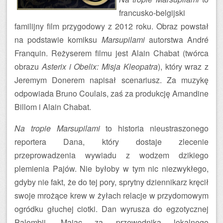
francusko-belgijski
familijny film przygodowy z 2012 roku. Obraz powstał
na podstawie komiksu
Marsupilami
autorstwa André
Franquin. Reżyserem filmu jest Alain Chabat (twórca
obrazu
Asterix i Obelix: Misja Kleopatra
), który wraz z
Jeremym Donerem napisał scenariusz. Za muzykę
odpowiada Bruno Coulais, zaś za produkcję Amandine
Billom i Alain Chabat.
Na tropie Marsupilami
to historia nieustraszonego
reportera Dana, który dostaje zlecenie
przeprowadzenia wywiadu z wodzem dzikiego
plemienia Pajów. Nie byłoby w tym nic niezwykłego,
gdyby nie fakt, że do tej pory, sprytny dziennikarz kręcił
swoje mrożące krew w żyłach relacje w przydomowym
ogródku głuchej ciotki. Dan wyrusza do egzotycznej
Palombii. Mając za przewodnika lokalnego