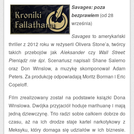
Savages: poza
bezprawiem
(od 28
września)
Savages
to amerykański
thriller z 2012 roku w reżyserii Olivera Stone’a, twórcy
takich przebojów jak
Aleksander
czy
Wall Street:
Pieniądz nie śpi
. Scenariusz napisali Shane Salerno
oraz Don Winslow, a muzykę skomponował Adam
Peters. Za produkcję odpowiadają Moritz Borman i Eric
Copeloff.
Film zrealizowany został na podstawie ksiązki Dona
Winslowa. Dwójka przyjaciół hoduje marihuanę i mają
jedną dziewczynę. Trio radzi sobie całkiem dobrze do
czasu, aż na ich drodze staje kartel narkotykowy z
Meksyku, który domaga się udziałów w ich biznesie.