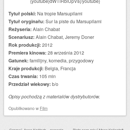
{youtube}dWTiRblUpVs{/youtube}
Tytuł polski:
Na tropie Marsupilami
Tytuł oryginału:
Sur la piste du Marsupilami
Reżyseria:
Alain Chabat
Scenariusz:
Alain Chabat, Jeremy Doner
Rok produkcji:
2012
Premiera kinowa:
28 września 2012
Gatunek:
familijny, komedia, przygodowy
Kraje produkcji:
Belgia, Francja
Czas trwania:
105 min
Przedział wiekowy:
b/o
Opisy pochodzą z materiałów dystrybutorów.
Opublikowano
w
Film
Zobacz wpisy
←
„Czarne”, Anna Kańtoch – recenzja
„Piąta pora roku” Mons Kallentoft –