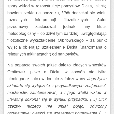
spory wkład w rekonstrukcję pomysłów Dicka, jak się
bowiem rzekło na początku,
Ubik
doczekał się wielu
rozmaitych interpretacji filozoficznych. Autor
przedmowy zastosował jednak inny klucz
metodologiczny – co dziwi tym bardziej, uwzględniając
filozoficzne wykształcenie Orbitowskiego – za punkt
wyjścia obierając uzależnienie Dicka („narkomana o
religijnych inklinacjach”) od narkotyków.
Na poparcie swoich jakże daleko idących wniosków
Orbitowski pisze o Dicku w sposób nie tylko
nieelegancki, ale ewidentnie zafałszowany:
Jego życie
składało się wyłącznie z przypadkowych znajomości,
małżeństw, zainteresowań, a i jego wielki wkład w
literaturę dokonał się w wyniku przypadku. (…) Dick
trzeźwy niczego nie umiał pojąć, odurzony
przynajmniej cieszył się wrażeniem pojmowania (…).