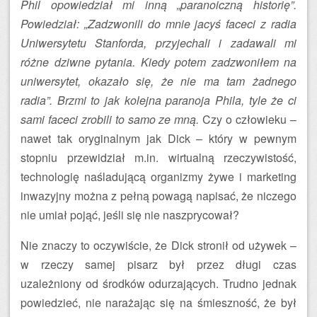
Phil opowiedział mi inną „paranoiczną historię”.
Powiedział: „Zadzwonili do mnie jacyś faceci z radia
Uniwersytetu Stanforda, przyjechali i zadawali mi
różne dziwne pytania. Kiedy potem zadzwoniłem na
uniwersytet, okazało się, że nie ma tam żadnego
radia”. Brzmi to jak kolejna paranoja Phila, tyle że ci
sami faceci zrobili to samo ze mną.
Czy o człowieku –
nawet tak oryginalnym jak Dick – który w pewnym
stopniu przewidział m.in. wirtualną rzeczywistość,
technologię naśladującą organizmy żywe i marketing
inwazyjny można z pełną powagą napisać, że niczego
nie umiał pojąć, jeśli się nie naszprycował?
Nie znaczy to oczywiście, że Dick stronił od używek –
w rzeczy samej pisarz był przez długi czas
uzależniony od środków odurzających. Trudno jednak
powiedzieć, nie narażając się na śmieszność, że był