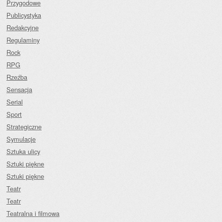
Przygodowe
Publicystyka
Redakcyjne
Regulaminy
Rock
RPG
Rzeźba
Sensacja
Serial
Sport
Strategiczne
Symulacje
Sztuka ulicy
Sztuki piękne
Sztuki piękne
Teatr
Teatr
Teatralna i filmowa