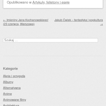
Opublikowano
w
Artykuły, felietony i eseje
Zobacz wpisy
←
Imieniny Jana Kochanowskiego!
Jakub Ćwiek – fantastyka i popkultura
(23 czerwca, Warszawa)
→
Szukaj:
Kategorie
Akcja i przygoda
Albumy
Alternatywna
Anime
Animowane filmy
Architektura