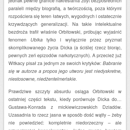
jednak pewne granice nakreślania zbyt bezpośrednich
paraleli między biografią, a twórczością, poza którymi
rozpościera się teren łatwych, wygodnych i ostatecznie
krzywdzących generalizacji. Na takie intelektualne
bezdroża trafił właśnie Orbitowski, próbując wyjaśnić
fenomen
Ubika
tylko i wyłącznie przez pryzmat
skomplikowanego życia Dicka (a ściślej rzecz biorąc,
pewnych zeń epizodów narkotycznych). A przecież już
Witkacy pisał za jednym ze swoich krytyków:
Babranie
się w autorze a propos jego utworu jest niedyskretne,
niestosowne, niedżentelmeńskie.
Prawdziwe szczyty absurdu osiąga Orbitowski w
ostatniej części tekstu, kiedy porównuje Dicka do…
Gustawa-Konrada z mickiewiczowskich Dziadów.
Uzasadnia to rzecz jasna w sposób dość wątły – żeby
nie powiedzieć: kompletnie niedorzeczny – ale