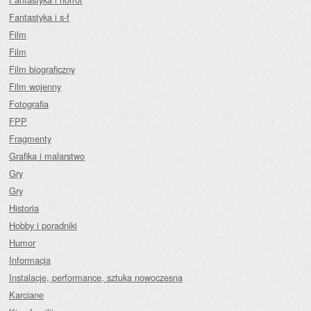
Fantastyka i s-f
Film
Film
Film biograficzny
Film wojenny
Fotografia
FPP
Fragmenty
Grafika i malarstwo
Gry
Gry
Historia
Hobby i poradniki
Humor
Informacja
Instalacje, performance, sztuka nowoczesna
Karciane