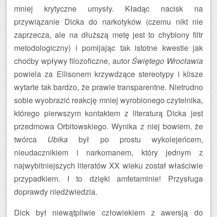
mniej krytyczne umysły. Kładąc nacisk na
przywiązanie Dicka do narkotyków (czemu nikt nie
zaprzecza, ale na dłuższą metę jest to chybiony filtr
metodologiczny) i pomijając tak istotne kwestie jak
choćby wpływy filozoficzne, autor
Świętego Wrocławia
powiela za Ellisonem krzywdzące stereotypy i klisze
wytarte tak bardzo, że prawie transparentne. Nietrudno
sobie wyobrazić reakcję mniej wyrobionego czytelnika,
którego pierwszym kontaktem z literaturą Dicka jest
przedmowa Orbitowskiego. Wynika z niej bowiem, że
twórca
Ubika
był po prostu wykolejeńcem,
nieudacznikiem i narkomanem, który jednym z
najwybitniejszych literatów XX wieku został właściwie
przypadkiem. I to dzięki amfetaminie! Przysługa
doprawdy niedźwiedzia.
Dick był niewątpliwie człowiekiem z awersją do