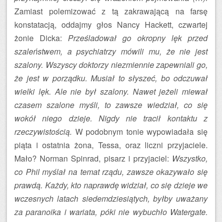
Zamiast polemizować z tą zakrawającą na farsę
konstatacją, oddajmy głos Nancy Hackett, czwartej
żonie Dicka:
Prześladował go okropny lęk przed
szaleństwem, a psychiatrzy mówili mu, że nie jest
szalony. Wszyscy doktorzy niezmiennie zapewniali go,
że jest w porządku. Musiał to słyszeć, bo odczuwał
wielki lęk. Ale nie był szalony. Nawet jeżeli miewał
czasem szalone myśli, to zawsze wiedział, co się
wokół niego dzieje. Nigdy nie tracił kontaktu z
rzeczywistością.
W podobnym tonie wypowiadała się
piąta i ostatnia żona, Tessa, oraz liczni przyjaciele.
Mało? Norman Spinrad, pisarz i przyjaciel:
Wszystko,
co Phil myślał na temat rządu, zawsze okazywało się
prawdą. Każdy, kto naprawdę widział, co się dzieje we
wczesnych latach siedemdziesiątych, byłby uważany
za paranoika i wariata, póki nie wybuchło Watergate.