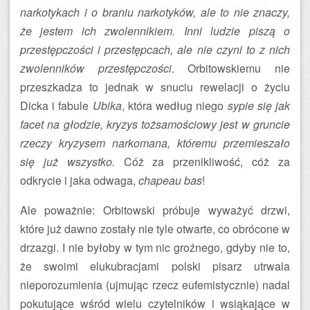
narkotykach i o braniu narkotyków, ale to nie znaczy,
że jestem ich zwolennikiem. Inni ludzie piszą o
przestępczości i przestępcach, ale nie czyni to z nich
zwolenników przestępczości
. Orbitowskiemu nie
przeszkadza to jednak w snuciu rewelacji o życiu
Dicka i fabule
Ubika
, która według niego
sypie się jak
facet na głodzie, kryzys tożsamościowy jest w gruncie
rzeczy kryzysem narkomana, któremu przemieszało
się już wszystko.
Cóż za przenikliwość, cóż za
odkrycie i jaka odwaga,
chapeau bas
!
Ale poważnie: Orbitowski próbuje wyważyć drzwi,
które już dawno zostały nie tyle otwarte, co obrócone w
drzazgi. I nie byłoby w tym nic groźnego, gdyby nie to,
że swoimi elukubracjami polski pisarz utrwala
nieporozumienia (ujmując rzecz eufemistycznie) nadal
pokutujące wśród wielu czytelników i wsiąkające w