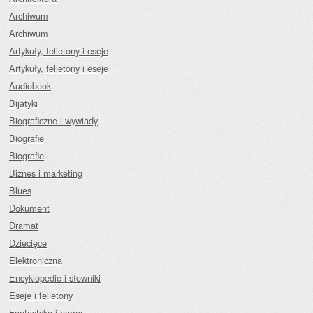
Archiwum
Archiwum
Artykuły, felietony i eseje
Artykuły, felietony i eseje
Audiobook
Bijatyki
Biograficzne i wywiady
Biografie
Biografie
Biznes i marketing
Blues
Dokument
Dramat
Dziecięce
Elektroniczna
Encyklopedie i słowniki
Eseje i felietony
Fantastyka i horror