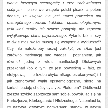
planie łączącym scenografię i idee zadowalająco
spójnym
– pisze we wstępie polski pisarz, a potem
dodaje, że
książka nie jest nawet powieścią ani
szczególnego rodzaju traktatem epistemologicznym,
jeśli ktoś miałby tak dziwne pomysły, ale zapisem
wyjątkowego stanu psychicznego
. Pytanie brzmi: czy
te dwie możliwości muszą się wzajemnie wykluczać?
Czy nie należałoby raczej założyć, że
Ubik
jest
zarówno medytacją nad wiedzą i poznaniem, jak
również jedną z wielu manifestacji Dickowych
przekonań (bo o tym, że jest powieścią – fakt, że
nietypową – nie trzeba chyba nikogo przekonywać)? I
jak zignorować wątki epistemologiczne, skoro na
kartach padają choćby cytaty za Platonem? Orbitowski
zresztą szybko zaprzecza sam sobie, powołując się na
Kartezjusza, Kierkegaarda i Nietzschego. Natomiast to,
co nazywa „dziwnymi pomysłami”, stanowi w istocie