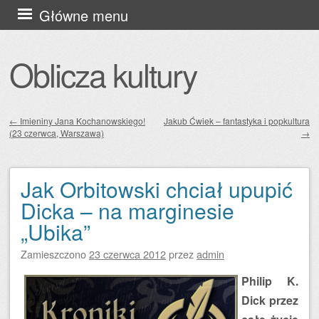
Przejdź
Główne menu
do
treści
Oblicza kultury
←
Imieniny Jana Kochanowskiego!
Jakub Ćwiek – fantastyka i popkultura
(23 czerwca, Warszawa)
→
Zobacz wpisy
Jak Orbitowski chciał upupić
Dicka – na marginesie
„Ubika”
Zamieszczono
23 czerwca 2012
przez
admin
Philip K.
Dick przez