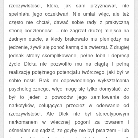
rzeczywistości, która, jak sam przyznawał, nie
spełniała jego oczekiwań. Nie umiał więc, ale też
często nie chciał, dawać sobie rady z praktyczną
stroną codzienności – nie zagrzał dłużej miejsca na
żadnym etacie, a kiedy brakowało mu pieniędzy na
jedzenie, żywił się ponoć karmą dla zwierząt. Z drugiej
jednak strony skomplikowane, pełne fobii i depresji
życie Dicka nie pozwoliło mu na ciągłą i pełną
realizację potężnego potencjału twórczego, jaki był w
sobie nosił. Brak mi odpowiedniego wykształcenia
psychologicznego, więc mogę się tylko domyślać, że
był to jeden z powodów jego zamiłowania do
narkotyków, celujących przecież w oderwanie od
rzeczywistości. Ale Dick nie był stereotypowym
narkomanem w wiecznej pogoni za towarem i
ośmielam się sądzić, że gdyby nie był pisarzem – lub