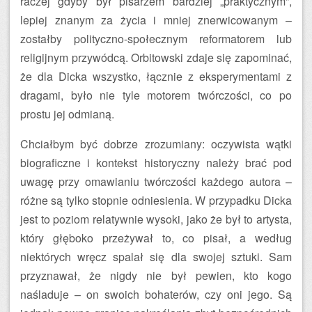
raczej gdyby był pisarzem bardziej „praktycznym”,
lepiej znanym za życia i mniej znerwicowanym –
zostałby polityczno-społecznym reformatorem lub
religijnym przywódcą. Orbitowski zdaje się zapominać,
że dla Dicka wszystko, łącznie z eksperymentami z
dragami, było nie tyle motorem twórczości, co po
prostu jej odmianą.
Chciałbym być dobrze zrozumiany: oczywista wątki
biograficzne i kontekst historyczny należy brać pod
uwagę przy omawianiu twórczości każdego autora –
różne są tylko stopnie odniesienia. W przypadku Dicka
jest to poziom relatywnie wysoki, jako że był to artysta,
który głęboko przeżywał to, co pisał, a według
niektórych wręcz spalał się dla swojej sztuki. Sam
przyznawał, że nigdy nie był pewien, kto kogo
naśladuje – on swoich bohaterów, czy oni jego. Są