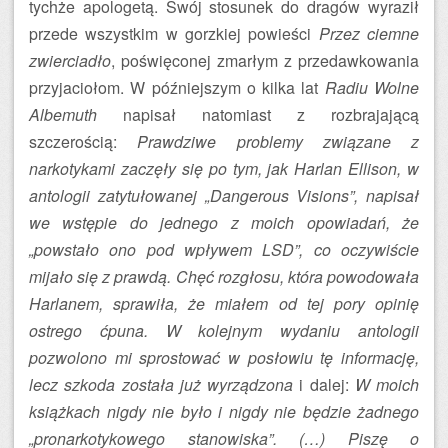
tychże apologetą. Swój stosunek do dragów wyraził
przede wszystkim w gorzkiej powieści
Przez ciemne
zwierciadło
, poświęconej zmarłym z przedawkowania
przyjaciołom. W późniejszym o kilka lat
Radiu Wolne
Albemuth
napisał natomiast z rozbrajającą
szczerością:
Prawdziwe problemy związane z
narkotykami zaczęły się po tym, jak Harlan Ellison, w
antologii zatytułowanej „Dangerous Visions”, napisał
we wstępie do jednego z moich opowiadań, że
„powstało ono pod wpływem LSD”, co oczywiście
mijało się z prawdą. Chęć rozgłosu, która powodowała
Harlanem, sprawiła, że miałem od tej pory opinię
ostrego ćpuna. W kolejnym wydaniu antologii
pozwolono mi sprostować w posłowiu tę informację,
lecz szkoda została już wyrządzona
i dalej:
W moich
książkach nigdy nie było i nigdy nie będzie żadnego
„pronarkotykowego stanowiska”. (…) Piszę o