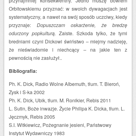
przynajmniej konsekwentny. Jedno muszę bowiem
Orbitowskiemu przyznać: w swoich dywagacjach jest
systematyczny, a nawet na swój sposób uczciwy, kiedy
przyznaje:
Dopuszczam oskarżenie, że bredzę
odurzony popkulturą.
Zaiste. Szkoda tylko, że tymi
bredniami czyni Dickowi świństwo – miejmy nadzieję,
że nieświadomie i niechcący – na jakie ten z
pewnością nie zasłużył..
Bibliografia:
Ph. K. Dick, Radio Wolne Albemuth, tłum. T. Bieroń,
Zysk i S-ka 2002
Ph. K. Dick, Ubik, tłum. M. Ronikier, Rebis 2011
L. Sutin, Boże inwazje. Życie Philipa K. Dicka, tłum. L.
Jęczmyk, Rebis 2005
S.I. Witkiewicz, Pożegnanie jesieni, Państwowy
Instytut Wydawniczy 1983