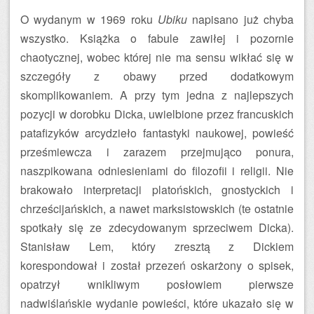
O wydanym w 1969 roku
Ubiku
napisano już chyba
wszystko. Książka o fabule zawiłej i pozornie
chaotycznej, wobec której nie ma sensu wikłać się w
szczegóły z obawy przed dodatkowym
skomplikowaniem. A przy tym jedna z najlepszych
pozycji w dorobku Dicka, uwielbione przez francuskich
patafizyków arcydzieło fantastyki naukowej, powieść
prześmiewcza i zarazem przejmująco ponura,
naszpikowana odniesieniami do filozofii i religii. Nie
brakowało interpretacji platońskich, gnostyckich i
chrześcijańskich, a nawet marksistowskich (te ostatnie
spotkały się ze zdecydowanym sprzeciwem Dicka).
Stanisław Lem, który zresztą z Dickiem
korespondował i został przezeń oskarżony o spisek,
opatrzył wnikliwym posłowiem pierwsze
nadwiślańskie wydanie powieści, które ukazało się w