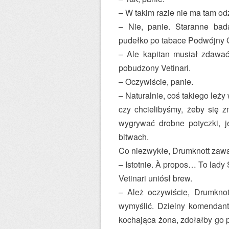
– W takim razie nie ma tam o
– Nie, panie. Staranne bad
pudełko po tabace Podwójny G
– Ale kapitan musiał zdawać
pobudzony Vetinari.
– Oczywiście, panie.
– Naturalnie, coś takiego leż
czy chcielibyśmy, żeby się zm
wygrywać drobne potyczki, j
bitwach.
Co niezwykłe, Drum­knott zawa
– Istotnie. À propos… To lad
Vetinari uniósł brew.
– Ależ oczywiście, Drum­kno
wymyślić. Dzielny komendant 
kochająca żona, zdołałby go 