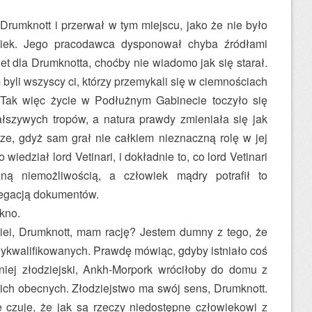
ę Drum­knott i przerwał w tym miejscu, jako że nie było
iek. Jego pracodawca dysponował chyba źródłami
et dla Drum­knotta, choćby nie wiadomo jak się starał.
m byli wszyscy ci, którzy przemykali się w ciemnościach
Tak więc życie w Podłużnym Gabinecie toczyło się
ałszywych tropów, a natura prawdy zmieniała się jak
rze, gdyż sam grał nie całkiem nieznaczną rolę w jej
wiedział lord Vetinari, i dokładnie to, co lord Vetinari
zną niemożliwością, a człowiek mądry potrafił to
regacją dokumentów.
okno.
iei, Drum­knott, mam rację? Jestem dumny z tego, że
wykwalifikowanych. Prawdę mówiąc, gdyby istniało coś
rniej złodziejski, Ankh-Morpork wróciłoby do domu z
ich obecnych. Złodziejstwo ma swój sens, Drum­knott.
 czuje, że jak są rzeczy niedostępne człowiekowi z