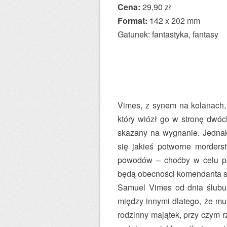
Cena:
29,90 zł
Format:
142 x 202 mm
Gatunek: fantastyka, fantasy
Vimes, z synem na kolanach,
który wiózł go w stronę dwóc
skazany na wygnanie. Jednak
się jakieś potworne morders
powodów – choćby w celu pod
będą obecności komendanta str
Samuel Vimes od dnia ślubu 
między innymi dlatego, że mu
rodzinny majątek, przy czym r