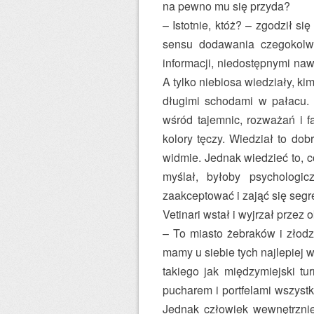
na pewno mu się przyda?
– Istotnie, któż? – zgodził si
sensu dodawania czegokolw
informacji, niedostępnymi naw
A tylko niebiosa wiedziały, ki
długimi schodami w pałacu. 
wśród tajemnic, rozważań i f
kolory tęczy. Wiedział to dob
widmie. Jednak wiedzieć to, co 
myślał, byłoby psychologic
zaakceptować i zająć się seg
Vetinari wstał i wyjrzał przez 
– To miasto żebraków i złodz
mamy u siebie tych najlepiej 
takiego jak międzymiejski tu
pucharem i portfelami wszystk
Jednak człowiek wewnętrznie