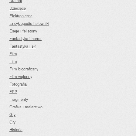
Dramat
Dziecięce
Elektroniczna
Encyklopedie i słowniki
Eseje i felietony
Fantastyka i horror
Fantastyka i s-f
Film
Film
Film biograficzny
Film wojenny
Fotografia
FPP
Fragmenty
Grafika i malarstwo
Gry
Gry
Historia