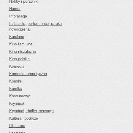
Hobby i poradniki
Humor
Informacja
Instalacje, performance, sztuka
nowoczesna
Karciane
Kino familijne
Kino niezależne
Kino polskie
Komedia
Komedia romantyczna
Komiks
Komiks
Kostiumowy
Kryminał
Kryminał, thriller, sensacja
Kultura i podróże
Literatura
Literatura