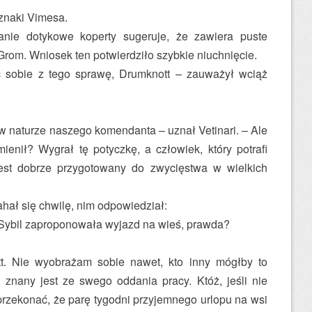
dznaki Vimesa.
anie dotykowe koperty sugeruje, że zawiera puste
rom. Wniosek ten potwierdziło szybkie niuchnięcie.
 sobie z tego sprawę, Drum­knott – zauważył wciąż
y w naturze naszego komendanta – uznał Vetinari. – Ale
ienił? Wygrał tę potyczkę, a człowiek, który potrafi
est dobrze przygotowany do zwycięstwa w wielkich
hał się chwilę, nim odpowiedział:
y Sybil zaproponowała wyjazd na wieś, prawda?
tt. Nie wyobrażam sobie nawet, kto inny mógłby to
znany jest ze swego oddania pracy. Któż, jeśli nie
przekonać, że parę tygodni przyjemnego urlopu na wsi