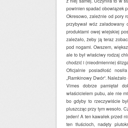
z niej samej. Uczyniła to w 
powinien spadać obowiązek po
Okresowo, zależnie od pory r
przybywał wóz załadowany o
produktami owej wiejskiej pos
zależało, żeby ją teraz zobac
pod nogami. Owszem, większo
ale to był właściwy rodzaj ch
chodzić i (nieodmiennie) ślizg
Oficjalnie posiadłość nos
„Ramkinowy Dwór”. Należało do
Vimes dobrze pamiętał do
właścicielem pubu, ale nie mi
bo gdyby to rzeczywiście by
pluszcząc przy tym wesoło. Czy
jeden! A ten kawałek przed ni
ten tłuścioch, nadęty plut