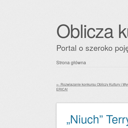
Oblicza k
Portal o szeroko poję
Przejdź
Strona główna
Główne menu
do
treści
←
Rozwiązanie konkursu Obliczy Kultury i W
ERICA!
Zobacz wpisy
„Niuch” Terr