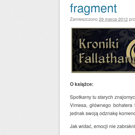
fragment
Zamieszczono
29 marca 2012
pr
O książce:
Spotkamy tu starych znajomych
Vimesa, głównego bohatera t
jednak swoją odznakę komend
Jak widać, emocji nie zabrak