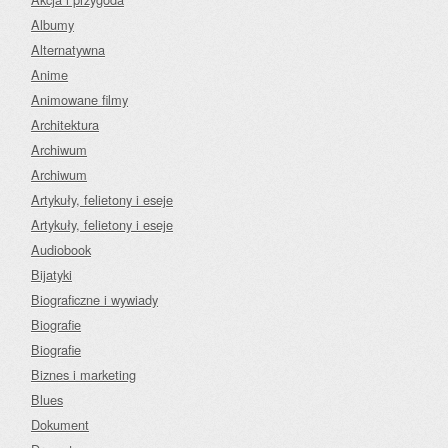
Albumy
Alternatywna
Anime
Animowane filmy
Architektura
Archiwum
Archiwum
Artykuły, felietony i eseje
Artykuły, felietony i eseje
Audiobook
Bijatyki
Biograficzne i wywiady
Biografie
Biografie
Biznes i marketing
Blues
Dokument