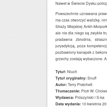
Nawet w Świecie Dysku policja
Powszechnie uznawana prawda 
ma czas otworzyć walizkę, ni
Straży Miejskiej Ankh-Morpork
ale nie dla niego są zwykłe tr
pradawna zbrodnia, strasz
jurysdykcją, poza kompetencj
pozbawiony kanapek z bekonem
grzechy zostają wybaczone. A
Tytuł:
Niuch
Tytuł oryginalny:
Snuff
Autor:
Terry Pratchett
Tłumaczenie:
Piotr W. Chole
Wydawca:
Prószyński i S-ka
Data wydania:
10 kwietnia 201