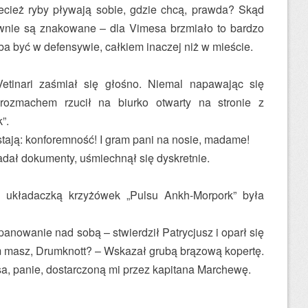
zecież ryby pływają sobie, gdzie chcą, prawda? Skąd
wnie są znakowane – dla Vimesa brzmiało to bardzo
eba być w defensywie, całkiem inaczej niż w mieście.
Vetinari zaśmiał się głośno. Niemal napawając się
ozmachem rzucił na biurko otwarty na stronie z
”.
ostają: konforemność! I gram pani na nosie, madame!
ładał dokumenty, uśmiechnął się dyskretnie.
 układaczką krzyżówek „Pulsu Ankh-Morpork” była
panowanie nad sobą – stwierdził Patrycjusz i oparł się
m masz, Drum­knott? – Wskazał grubą brązową kopertę.
, panie, dostarczoną mi przez kapitana Marchewę.