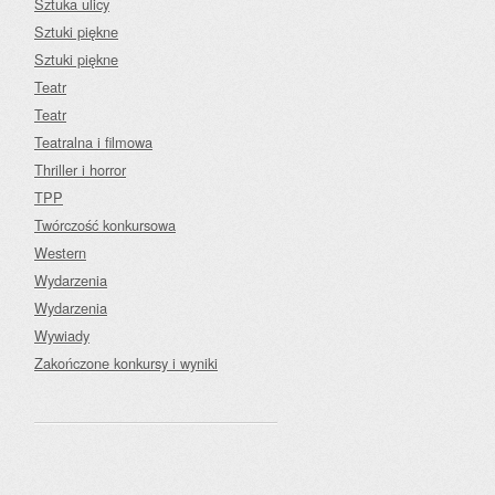
Sztuka ulicy
Sztuki piękne
Sztuki piękne
Teatr
Teatr
Teatralna i filmowa
Thriller i horror
TPP
Twórczość konkursowa
Western
Wydarzenia
Wydarzenia
Wywiady
Zakończone konkursy i wyniki