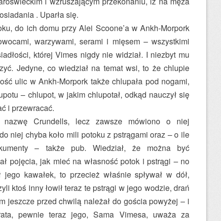
staroświeckim i wzruszającym przekonaniu, iż na męża
siadania . Uparła się.
oku, do ich domu przy Alei Scoone’a w Ankh-Morpork
wocami, warzywami, serami i mięsem – wszystkimi
iadłości, której Vimes nigdy nie widział. I niezbyt mu
zyć. Jedyne, co wiedział na temat wsi, to że chlupie
ść ulic w Ankh-Morpork także chlupała pod nogami,
lupotu – chlupot, w jakim chlupotał, odkąd nauczył się
ać i przewracać.
iła nazwę Crundells, lecz zawsze mówiono o niej
 niej chyba koło mili potoku z pstrągami oraz – o ile
kumenty – także pub. Wiedział, że można być
ał pojęcia, jak mieć na własność potok i pstrągi – no
ł jego kawałek, to przecież właśnie spływał w dół,
li ktoś inny łowił teraz te pstrągi w jego wodzie, drań
m jeszcze przed chwilą należał do gościa powyżej – i
okrata, pewnie teraz jego, Sama Vimesa, uważa za