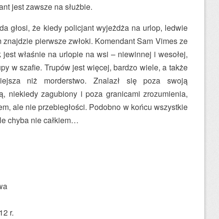
nt jest zawsze na służbie.
głosi, że kiedy policjant wyjeżdża na urlop, ledwie
m znajdzie pierwsze zwłoki. Komendant Sam Vimes ze
 jest właśnie na urlopie na wsi – niewinnej i wesołej,
upy w szafie. Trupów jest więcej, bardzo wiele, a także
niejsza niż morderstwo. Znalazł się poza swoją
ą, niekiedy zagubiony i poza granicami zrozumienia,
, ale nie przebiegłości. Podobno w końcu wszystkie
le chyba nie całkiem…
wa
2 r.