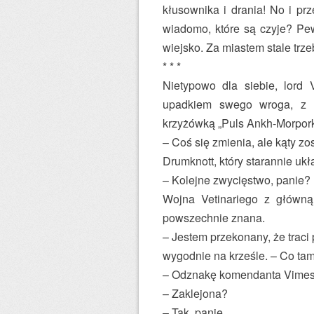
kłusownika i drania! No i pr
wiadomo, które są czyje? Pe
wiejsko. Za miastem stale trz
* * *
Nietypowo dla siebie, lord 
upadkiem swego wroga, z r
krzyżówką „Puls Ankh-Morpork
– Coś się zmienia, ale kąty z
Drum­knott, który starannie uk
– Kolejne zwycięstwo, panie?
Wojna Vetinariego z główną
powszechnie znana.
– Jestem przekonany, że traci 
wygodnie na krześle. – Co ta
– Odznakę komendanta Vimesa
– Zaklejona?
– Tak, panie.