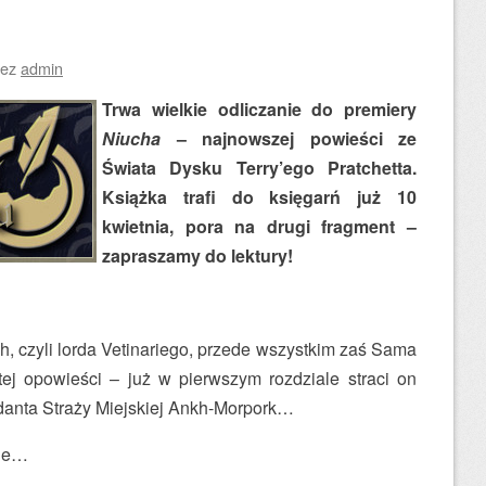
zez
admin
Trwa wielkie odliczanie do premiery
Niucha
– najnowszej powieści ze
Świata Dysku Terry’ego Pratchetta.
Książka trafi do księgarń już 10
kwietnia, pora na drugi fragment –
zapraszamy do lektury!
, czyli lorda Vetinariego, przede wszystkim zaś Sama
ej opowieści – już w pierwszym rozdziale straci on
anta Straży Miejskiej Ankh-Morpork…
nie…