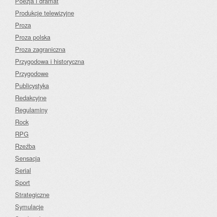
Poezja i dramat
Produkcje telewizyjne
Proza
Proza polska
Proza zagraniczna
Przygodowa i historyczna
Przygodowe
Publicystyka
Redakcyjne
Regulaminy
Rock
RPG
Rzeźba
Sensacja
Serial
Sport
Strategiczne
Symulacje