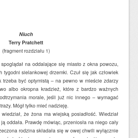
Niuch
Terry Pratchett
(fragment rozdziału 1)
 spoglądał na oddalające się miasto z okna powozu,
h tygodni sielankowej drzemki. Czuł się jak człowiek
 trzeba być optymistą – na pewno w mieście zdarzy
two albo okropna kradzież, które z bardzo ważnych
trzymania morale, jeśli już nic innego – wymagać
aży. Mógł tylko mieć nadzieję.
wiedział, że żona ma wiejską posiadłość. Wiedział
 ją oddała. Prawdę mówiąc, przeniosła na niego cały
zeczona rodzina składała się w owej chwili wyłącznie