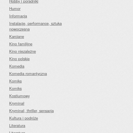
Hobby i poradniki
Humor
Informacja
Instalacje, performance, sztuka
nowoczesna
Karciane
Kino familijne
Kino niezależne
Kino polskie
Komedia
Komedia romantyczna
Komiks
Komiks
Kostiumowy
Kryminał
Kryminał, thriller, sensacja
Kultura i podróże
Literatura
Literatura