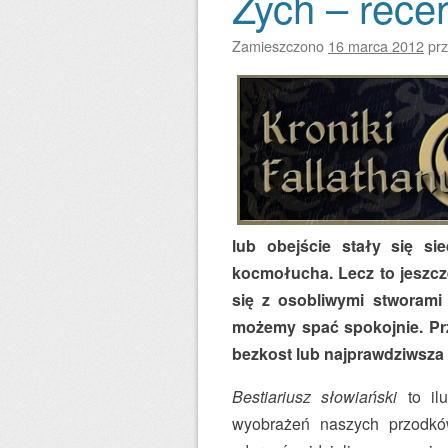
Zych – rece
Zamieszczono
16 marca 2012
pr
lub obejście stały się si
kocmołucha. Lecz to jeszcze
się z osobliwymi stworami
możemy spać spokojnie. Prz
bezkost lub najprawdziwsz
Bestiariusz słowiański
to ilu
wyobrażeń naszych przodków