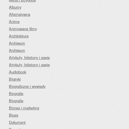
Albumy
Alternatywna
Anime
Animowane filmy
Architektura
Archiwum
Archiwum
Artykuły, felietony i eseje
Artykuły, felietony i eseje
Audiobook
Bijatyki
Biograficzne i wywiady
Biografie
Biografie
Biznes i marketing
Blues
Dokument