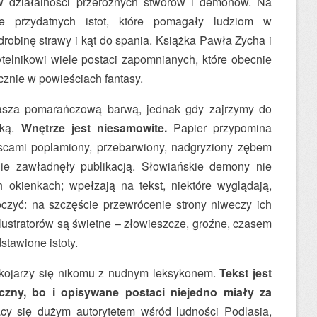
w działalności przeróżnych stworów i demonów. Na
ele przydatnych istot, które pomagały ludziom w
robinę strawy i kąt do spania. Książka Pawła Zycha i
ytelnikowi wiele postaci zapomnianych, które obecnie
cznie w powieściach fantasy.
rasza pomarańczową barwą, jednak gdy zajrzymy do
ęką.
Wnętrze jest niesamowite.
Papier przypomina
jscami poplamiony, przebarwiony, nadgryziony zębem
nie zawładnęły publikacją. Słowiańskie demony nie
okienkach; wpełzają na tekst, niektóre wyglądają,
oczyć: na szczęście przewrócenie strony niweczy ich
lustratorów są świetne – złowieszcze, groźne, czasem
stawione istoty.
e kojarzy się nikomu z nudnym leksykonem.
Tekst jest
iczny, bo i opisywane postaci niejedno miały za
cy się dużym autorytetem wśród ludności Podlasia,