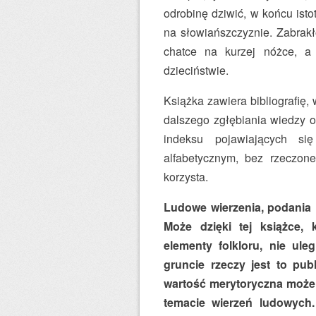
odrobinę dziwić, w końcu isto
na słowiańszczyznie. Zabrakł
chatce na kurzej nóżce, a
dzieciństwie.
Książka zawiera bibliografię,
dalszego zgłębiania wiedzy o 
indeksu pojawiających si
alfabetycznym, bez rzeczone
korzysta.
Ludowe wierzenia, podania
Może dzięki tej książce,
elementy folkloru, nie ul
gruncie rzeczy jest to pub
wartość merytoryczna może 
temacie wierzeń ludowych.