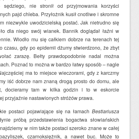
 sędziego, nie stronił od przyjmowania korzyści
nych pajd chleba. Przyłożnik kusił cnotliwe i skromne
tym niezwykle uwodzicielską postać. Jak nietrudno się
iło dla niego swój wianek. Bannik doglądał łaźni w
nnie. Wiodło mu się całkiem dobrze na terenach tej
do czasu, gdy po epidemii dżumy stwierdzono, że zbyt
ołać zarazę. Bełty prawdopodobnie nadal można
ogach. Poznać to można w bardzo łatwy sposób – nagle
 Najczęściej ma to miejsce wieczorami, gdy z karczmy
emy iść dobrze nam znaną drogą prosto do domu, ale
t, docieramy tam w kilka godzin i to w eskorcie
ej przyjaźnie nastawionych stróżów prawa.
kie postaci pojawiające się na łamach
Bestiariusza
dynie próbą przedstawienia bogactwa słowiańskich
najdziemy w nim także postaci szeroko znane w całej
bazyliszek, czarnoksiężnik, a nawet buc. Może to