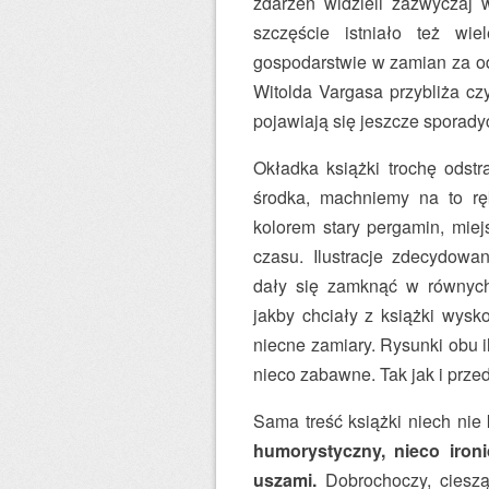
zdarzeń widzieli zazwyczaj 
szczęście istniało też wi
gospodarstwie w zamian za od
Witolda Vargasa przybliża cz
pojawiają się jeszcze sporady
Okładka książki trochę odst
środka, machniemy na to r
kolorem stary pergamin, mie
czasu. Ilustracje zdecydowa
dały się zamknąć w równych 
jakby chciały z książki wysk
niecne zamiary. Rysunki obu i
nieco zabawne. Tak jak i przed
Sama treść książki niech ni
humorystyczny, nieco iron
uszami.
Dobrochoczy, cieszą