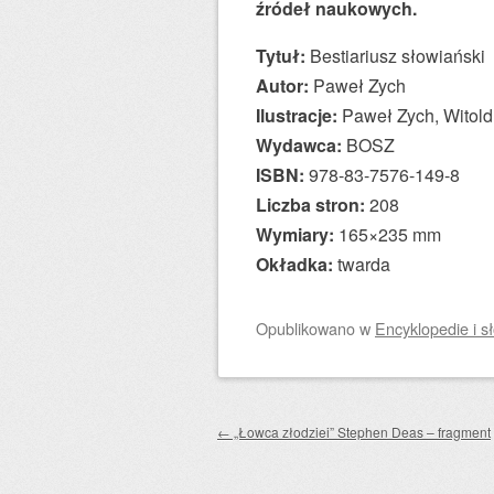
źródeł naukowych.
Tytuł:
Bestiariusz słowiański
Autor:
Paweł Zych
Ilustracje:
Paweł Zych, Witold
Wydawca:
BOSZ
ISBN:
978-83-7576-149-8
Liczba stron:
208
Wymiary:
165×235 mm
Okładka:
twarda
Opublikowano
w
Encyklopedie i sł
Zobacz wpisy
←
„Łowca złodziei” Stephen Deas – fragment