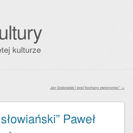
ultury
tej kulturze
Jan Grabowski i jego”kochany zwierzyniec”
→
 słowiański” Paweł