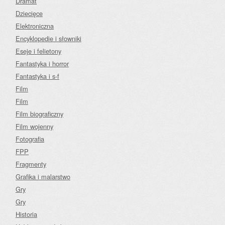
Dramat
Dziecięce
Elektroniczna
Encyklopedie i słowniki
Eseje i felietony
Fantastyka i horror
Fantastyka i s-f
Film
Film
Film biograficzny
Film wojenny
Fotografia
FPP
Fragmenty
Grafika i malarstwo
Gry
Gry
Historia