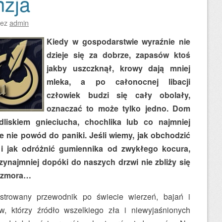
nzja
zez
admin
Kiedy w gospodarstwie wyraźnie nie
dzieje się za dobrze, zapasów ktoś
jakby uszczknął, krowy dają mniej
mleka, a po całonocnej libacji
człowiek budzi się cały obolały,
oznaczać to może tylko jedno. Dom
edliskiem gnieciucha, chochlika lub co najmniej
 nie powód do paniki. Jeśli wiemy, jak obchodzić
 i jak odróżnić gumiennika od zwykłego kocura,
ynajmniej dopóki do naszych drzwi nie zbliży się
a zmora…
strowany przewodnik po świecie wierzeń, bajań i
, którzy źródło wszelkiego zła i niewyjaśnionych