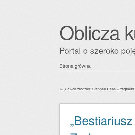
Oblicza k
Portal o szeroko poję
Przejdź
Strona główna
Główne menu
do
treści
←
„Łowca złodziei” Stephen Deas – fragment
Zobacz wpisy
„Bestiariusz