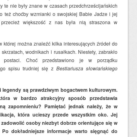
ty te nie były znane w czasach przedchrześcijańskich
o też choćby wzmianki o swojskiej Babie Jadze i jej
 przecież większość z nas była nią straszona w
 w której można znaleźć kilka interesujących źródeł do
skrzatach, wodnikach i rusałkach. Niestety, zabrakło
ę postaci. Choć przedstawiono je w porządku
go spisu trudniej się z
Bestiariusza słowiańskiego
 i legendy są prawdziwym bogactwem kulturowym.
 która w bardzo atrakcyjny sposób przedstawia
egną zapomnieniu? Pamiętać jednak należy, że w
likacja, która ucieszy przede wszystkim oko. Jej
zadowolić osoby niezbyt dobrze orientujące się w
 Po dokładniejsze informacje warto sięgnąć do