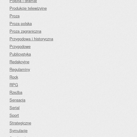
Poezja i dramat
Produkcje telewizyjne
Proza
Proza polska
Proza zagraniczna
Przygodowa i historyczna
Przygodowe
Publicystyka
Redakcyjne
Regulaminy
Rock
RPG
Rzeźba
Sensacja
Serial
Sport
Strategiczne
Symulacje