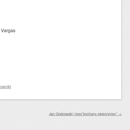
 Vargas
owniki
Jan Grabowski i jego”kochany zwierzyniec”
→