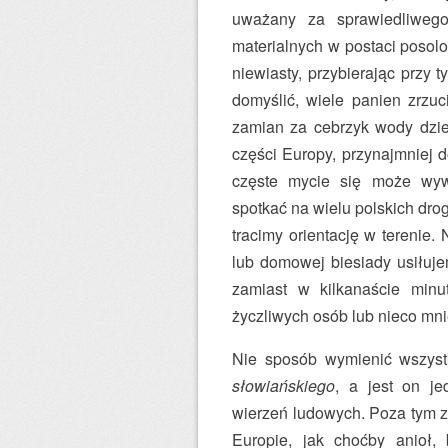
uważany za sprawiedliwego
materialnych w postaci posolo
niewiasty, przybierając przy 
domyślić, wiele panien zrzuc
zamian za cebrzyk wody dzie
części Europy, przynajmniej 
częste mycie się może wyw
spotkać na wielu polskich dr
tracimy orientację w terenie.
lub domowej biesiady usiłuj
zamiast w kilkanaście minu
życzliwych osób lub nieco mni
Nie sposób wymienić wszyst
słowiańskiego
, a jest on je
wierzeń ludowych. Poza tym z
Europie, jak choćby anioł, 