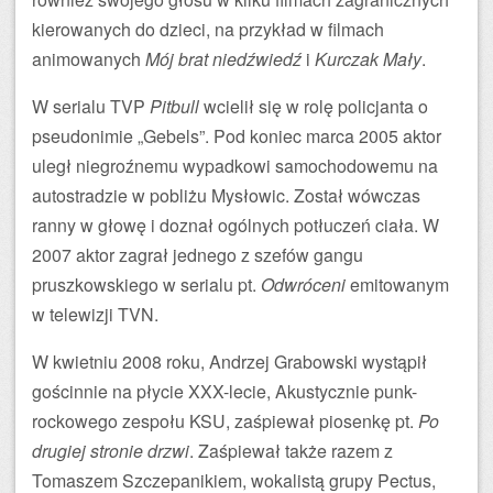
kierowanych do dzieci, na przykład w filmach
animowanych
Mój brat niedźwiedź
i
Kurczak Mały
.
W serialu TVP
Pitbull
wcielił się w rolę policjanta o
pseudonimie „Gebels”. Pod koniec marca 2005 aktor
uległ niegroźnemu wypadkowi samochodowemu na
autostradzie w pobliżu Mysłowic. Został wówczas
ranny w głowę i doznał ogólnych potłuczeń ciała. W
2007 aktor zagrał jednego z szefów gangu
pruszkowskiego w serialu pt.
Odwróceni
emitowanym
w telewizji TVN.
W kwietniu 2008 roku, Andrzej Grabowski wystąpił
gościnnie na płycie XXX-lecie, Akustycznie punk-
rockowego zespołu KSU, zaśpiewał piosenkę pt.
Po
drugiej stronie drzwi
. Zaśpiewał także razem z
Tomaszem Szczepanikiem, wokalistą grupy Pectus,