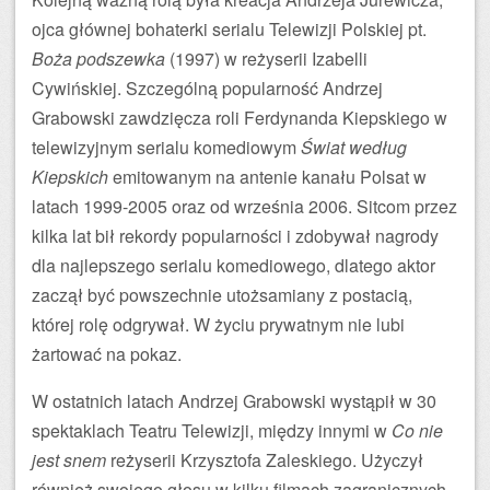
ojca głównej bohaterki serialu Telewizji Polskiej pt.
Boża podszewka
(1997) w reżyserii Izabelli
Cywińskiej. Szczególną popularność Andrzej
Grabowski zawdzięcza roli Ferdynanda Kiepskiego w
telewizyjnym serialu komediowym
Świat według
Kiepskich
emitowanym na antenie kanału Polsat w
latach 1999-2005 oraz od września 2006. Sitcom przez
kilka lat bił rekordy popularności i zdobywał nagrody
dla najlepszego serialu komediowego, dlatego aktor
zaczął być powszechnie utożsamiany z postacią,
której rolę odgrywał. W życiu prywatnym nie lubi
żartować na pokaz.
W ostatnich latach Andrzej Grabowski wystąpił w 30
spektaklach Teatru Telewizji, między innymi w
Co nie
jest snem
reżyserii Krzysztofa Zaleskiego. Użyczył
również swojego głosu w kilku filmach zagranicznych