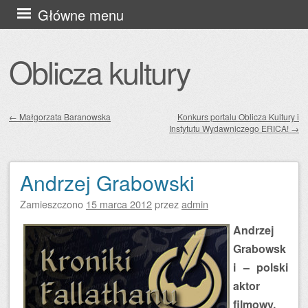
Przejdź
Główne menu
do
treści
Oblicza kultury
←
Małgorzata Baranowska
Konkurs portalu Oblicza Kultury i
Instytutu Wydawniczego ERICA!
→
Zobacz wpisy
Andrzej Grabowski
Zamieszczono
15 marca 2012
przez
admin
Andrzej
Grabowsk
i – polski
aktor
filmowy,