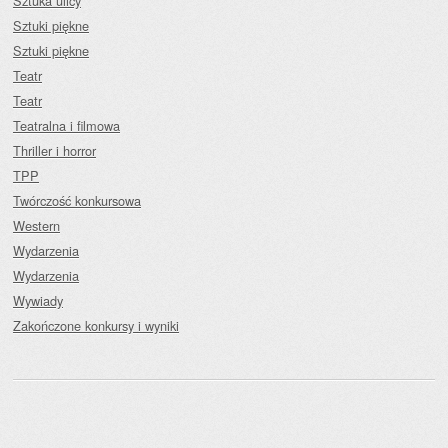
Sztuka ulicy
Sztuki piękne
Sztuki piękne
Teatr
Teatr
Teatralna i filmowa
Thriller i horror
TPP
Twórczość konkursowa
Western
Wydarzenia
Wydarzenia
Wywiady
Zakończone konkursy i wyniki