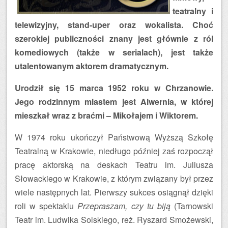
teatralny i
telewizyjny, stand-uper oraz wokalista. Choć
szerokiej publiczności znany jest głównie z ról
komediowych (także w serialach), jest także
utalentowanym aktorem dramatycznym.
Urodził się 15 marca 1952 roku w Chrzanowie.
Jego rodzinnym miastem jest Alwernia, w której
mieszkał wraz z braćmi – Mikołajem i Wiktorem.
W 1974 roku ukończył Państwową Wyższą Szkołę
Teatralną w Krakowie, niedługo później zaś rozpoczął
pracę aktorską na deskach Teatru im. Juliusza
Słowackiego w Krakowie, z którym związany był przez
wiele następnych lat. Pierwszy sukces osiągnął dzięki
roli w spektaklu
Przepraszam, czy tu biją
(Tarnowski
Teatr im. Ludwika Solskiego, reż. Ryszard Smożewski,