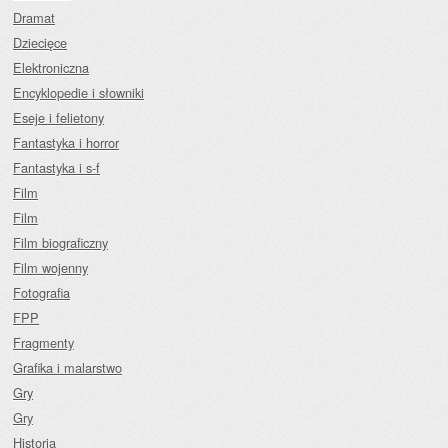
Dramat
Dziecięce
Elektroniczna
Encyklopedie i słowniki
Eseje i felietony
Fantastyka i horror
Fantastyka i s-f
Film
Film
Film biograficzny
Film wojenny
Fotografia
FPP
Fragmenty
Grafika i malarstwo
Gry
Gry
Historia