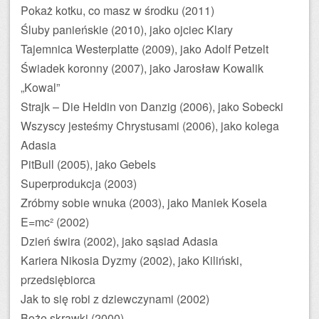
Pokaż kotku, co masz w środku (2011)
Śluby panieńskie (2010), jako ojciec Klary
Tajemnica Westerplatte (2009), jako Adolf Petzelt
Świadek koronny (2007), jako Jarosław Kowalik
„Kowal”
Strajk – Die Heldin von Danzig (2006), jako Sobecki
Wszyscy jesteśmy Chrystusami (2006), jako kolega
Adasia
PitBull (2005), jako Gebels
Superprodukcja (2003)
Zróbmy sobie wnuka (2003), jako Maniek Kosela
E=mc² (2002)
Dzień świra (2002), jako sąsiad Adasia
Kariera Nikosia Dyzmy (2002), jako Kiliński,
przedsiębiorca
Jak to się robi z dziewczynami (2002)
Boże skrawki (2000)