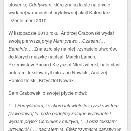
piosenkę
Odpływam
, która znalazła się na płycie
wydanej w ramach charytatywnej akcji Kalendarz
Dżentelmeni 2010.
W listopadzie 2010 roku, Andrzej Grabowski wydał
swoją pierwszą płytę
Mam prawo…Czasami…
Banalnie….
Znalazło się na niej trzynaście utworów,
do których muzykę napisali Marcin Lamch,
Przemysław Pacan i Krzysztof Niedźwiecki, natomiast
autorami tekstów byli min. Jan Nowicki, Andrzej
Poniedzielski, Krzysztof Nowak.
Sam Grabowski o swojej płycie mówi:
(…) Pomyślałem, że skoro tak wiele już ryzykowałem
[zawodowo] to może podejmę kolejne wyzwanie i
wydam płytę? Ośmielony muzyką, (…) oraz tekstami
przyjaciół (…) nagrałem ją. Efekt trzymacie państwo w