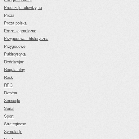
Produkcje telewizyjne
Proza
Proza polska
Proza zagraniczna
Przygodowa i historyczna
Przygodowe
Publicystyka
Redakcyjne
Regulaminy
Rock
RPG
Rzeźba
Sensacja
Serial
Sport
Strategiczne
Symulacje