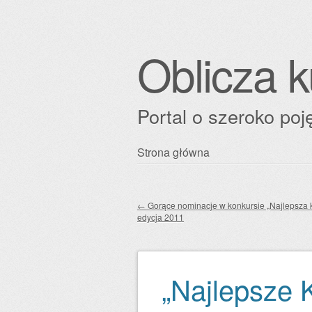
Oblicza k
Portal o szeroko poję
Przejdź
Strona główna
Główne menu
do
treści
←
Gorące nominacje w konkursie „Najlepsza k
edycja 2011
Zobacz wpisy
„Najlepsze 