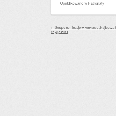
Opublikowano
w
Patronaty
Zobacz wpisy
←
Gorące nominacje w konkursie „Najlepsza k
edycja 2011