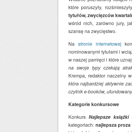
które poruszyły, rozśmiesz
tytułów, zwycięzców kwartal
wśród nich, zarówno jury, ja
szansę na zwycięstwo.
Na
stronie internetowej
ko
nominowanymi tytułami i wciąż
w naszej pamięci i które uzn
na swoje typy czekają atra
Krempa, redaktor naczelny wo
która najbardziej aktywnie za
czytnik e-booków, ufundowany 
Kategorie konkursowe
Konkurs
Najlepsze książki
kategoriach:
najlepsza proza