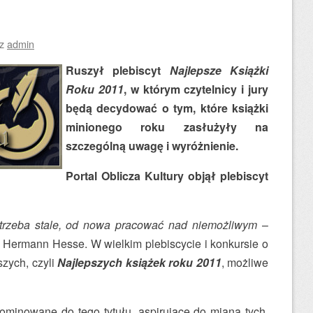
ez
admin
Ruszył plebiscyt
Najlepsze Książki
Roku 2011
, w którym czytelnicy i jury
będą decydować o tym, które książki
minionego roku zasłużyły na
szczególną uwagę i wyróżnienie.
Portal Oblicza Kultury objął plebiscyt
 trzeba stale, od nowa pracować nad niemożliwym
–
aik Hermann Hesse. W wielkim plebiscycie i konkursie o
szych, czyli
Najlepszych książek roku 2011
, możliwe
ominowane do tego tytułu, aspirujące do miana tych,