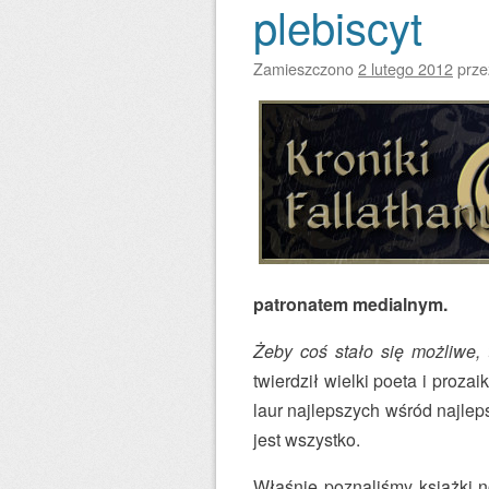
plebiscyt
Zamieszczono
2 lutego 2012
prz
patronatem medialnym.
Żeby coś stało się możliwe,
twierdził wielki poeta i proz
laur najlepszych wśród najlep
jest wszystko.
Właśnie poznaliśmy książki n