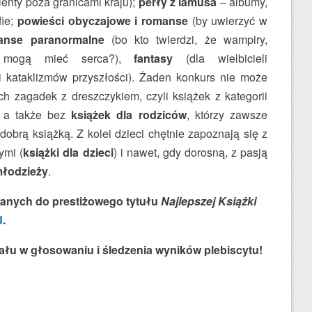
lenty poza granicami kraju);
perły z lamusa
– albumy,
fie;
powieści obyczajowe i romanse
(by uwierzyć w
anse paranormalne
(bo kto twierdzi, że wampiry,
e mogą mieć serca?),
fantasy
(dla wielbicieli
i kataklizmów przyszłości). Żaden konkurs nie może
ch zagadek z dreszczykiem, czyli książek z kategorii
, a także bez
książek dla rodziców
, którzy zawsze
dobrą książką. Z kolei dzieci chętnie zapoznają się z
ymi (
książki dla dzieci
) i nawet, gdy dorosną, z pasją
młodzieży
.
wanych do prestiżowego tytułu
Najlepszej Książki
J
.
łu w głosowaniu i śledzenia wyników plebiscytu!