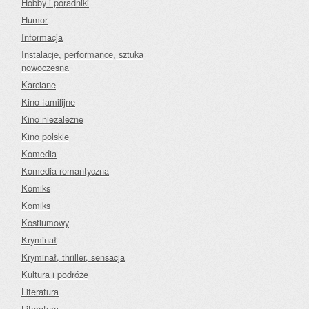
Hobby i poradniki
Humor
Informacja
Instalacje, performance, sztuka
nowoczesna
Karciane
Kino familijne
Kino niezależne
Kino polskie
Komedia
Komedia romantyczna
Komiks
Komiks
Kostiumowy
Kryminał
Kryminał, thriller, sensacja
Kultura i podróże
Literatura
Literatura