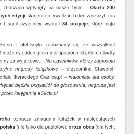
yły, znacząco wpłynęły na nasze życie…
Około 200
nych edycji
, stanęło do rywalizacji o ten zaszczyt, zaś
k i sami czytelnicy, wybrali
84 pozycje
, które maja
nkursu i plebiscytu zapoznamy się ze wszystkimi
 możemy oddać głos na te spośród nich, które utkwiły
ajemy za wyjątkowe.
– Na czytelników, którzy zagłosują
kcyjne nagrody książkowe –
przypomina Sławomir
rtalu literackiego Granice.pl
– Natomiast dla osoby,
chęcać będzie przyjaciół do głosowania, nagrodą jest
przez księgarnię eClicto.pl
 roku
oznacza zmagania książek w następujących
 polska
(nie tylko dla patriotów);
proza obca
(dla tych,