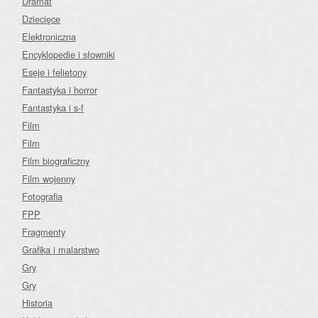
Dramat
Dziecięce
Elektroniczna
Encyklopedie i słowniki
Eseje i felietony
Fantastyka i horror
Fantastyka i s-f
Film
Film
Film biograficzny
Film wojenny
Fotografia
FPP
Fragmenty
Grafika i malarstwo
Gry
Gry
Historia