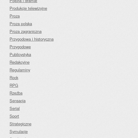
Poezja i dramat
Produkcje telewizyjne
Proza
Proza polska
Proza zagraniczna
Przygodowa i historyczna
Przygodowe
Publicystyka
Redakcyjne
Regulaminy
Rock
RPG
Rzeźba
Sensacja
Serial
Sport
Strategiczne
Symulacje