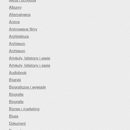
Albumy
Alternatywna
Anime
Animowane filmy
Architektura
Archiwum
Archiwum
Artykuły, felietony i eseje
Artykuły, felietony i eseje
Audiobook
Bijatyki
Biograficzne i wywiady
Biografie
Biografie
Biznes i marketing
Blues
Dokument