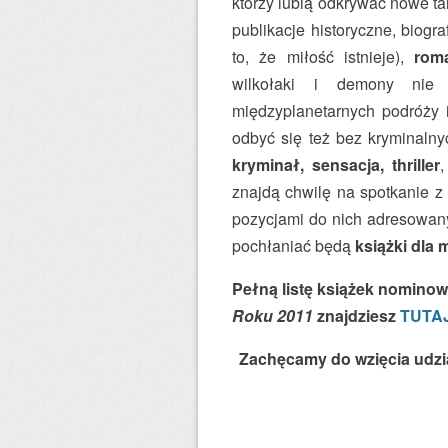
którzy lubią odkrywać nowe ta
publikacje historyczne, biogra
to, że miłość istnieje),
rom
wilkołaki i demony ni
międzyplanetarnych podróży 
odbyć się też bez kryminalny
kryminał, sensacja, thriller
znajdą chwilę na spotkanie z 
pozycjami do nich adresowan
pochłaniać będą
książki dla 
Pełną listę książek nomino
Roku 2011
znajdziesz
TUTA
Zachęcamy do wzięcia udzia