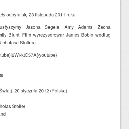
ets
odbyła się 23 listopada 2011 roku.
usłyszymy Jasona Segela, Amy Adams, Zacha
Emily Blunt. Film wyreżyserował James Bobin według
icholasa Stollera.
utube}l2Wi-ktO57A{/youtube}
ts
Świat), 20 stycznia 2012 (Polska)
olas Stoller
and