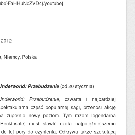
tube}FaHHuNcZVD4{/youtube}
a 2012
a, Niemcy, Polska
Underworld: Przebudzenie
(od 20 stycznia)
Underworld: Przebudzenie
, czwarta i najbardziej
spektakularna część popularnej sagi, przenosi akcję
na zupełnie nowy poziom. Tym razem legendarna
Beckinsale) musi stawić czoła najpotężniejszemu
 do tej pory do czynienia. Odkrywa także szokującą