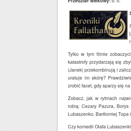
Przedział wiekowy:
b. o.
Tylko w tym filmie zobaczyci
katastrofy przydarzają się z
(Janek) przekombinują i zalicz
uratuje im skórę? Prawdziw
zrobić facet, gdy sparzy się n
Zobacz, jak w rytmach najwi
robią: Cezary Pazura, Borys
Lubaszenko, Bartłomiej Topa 
Czy komedii Olafa Lubaszenki