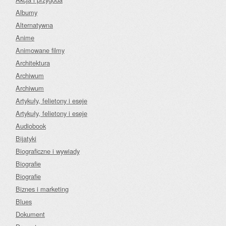
Albumy
Alternatywna
Anime
Animowane filmy
Architektura
Archiwum
Archiwum
Artykuły, felietony i eseje
Artykuły, felietony i eseje
Audiobook
Bijatyki
Biograficzne i wywiady
Biografie
Biografie
Biznes i marketing
Blues
Dokument