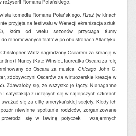
w reżyserii Romana Polańskiego.
krwista komedia Romana Polańskiego.
Rzeź
(w kinach
znie przyjęta na festiwalu w Wenecji ekranizacja sztuki
u
, która od wielu sezonów przyciąga tłumy
do renomowanych teatrów po obu stronach Atlantyku.
(Christopher Waltz nagrodzony Oscarem za kreację w
ntino) i Nancy (Kate Winslet, laureatka Oscara za rolę
nominowany do Oscara za musical
Chicago
John C.
ster, zdobywczyni Oscarów za wirtuozerskie kreacje w
c
). Zdawałoby się, że wszystko je łączy. Nienaganne
a i satysfakcja z uczących się w najlepszych szkołach
uważać się za elitę amerykańskiej socjety. Kiedy ich
 pozór niewinne spotkanie rodziców, zorganizowane
 przerodzi się w lawinę potyczek i wzajemnych