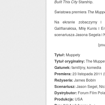
Built This City
Starship.
Światowa premiera
The Mupp
Na ekranie zobaczymy i 
Galifianakisa, Milę Kunis i 
scenariusza Jasona Segela i N
{yo
Tytuł:
Muppety
Tytuł oryginalny:
The Muppe
Gatunek:
familijny, komedia
Premiera:
23 listopada 2011 (
Reżyseria:
James Bobin
Scenariusz:
Jason Segel, Nich
Dystrybutor:
Forum Film Pol
Produkcja:
USA