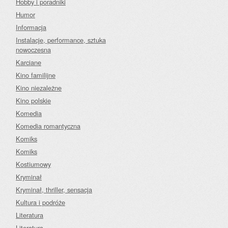
Hobby i poradniki
Humor
Informacja
Instalacje, performance, sztuka
nowoczesna
Karciane
Kino familijne
Kino niezależne
Kino polskie
Komedia
Komedia romantyczna
Komiks
Komiks
Kostiumowy
Kryminał
Kryminał, thriller, sensacja
Kultura i podróże
Literatura
Literatura