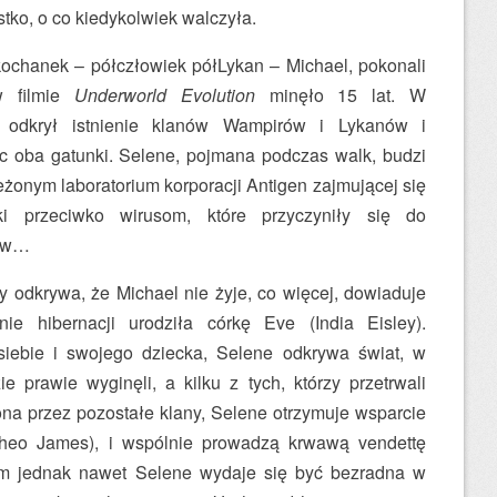
stko, o co kiedykolwiek walczyła.
 kochanek – półczłowiek półLykan – Michael, pokonali
w filmie
Underworld Evolution
minęło 15 lat. W
ki odkrył istnienie klanów Wampirów i Lykanów i
c oba gatunki. Selene, pojmana podczas walk, budzi
eżonym laboratorium korporacji Antigen zajmującej się
i przeciwko wirusom, które przyczyniły się do
nów…
dy odkrywa, że Michael nie żyje, co więcej, dowiaduje
ie hibernacji urodziła córkę Eve (India Eisley).
siebie i swojego dziecka, Selene odkrywa świat, w
e prawie wyginęli, a kilku z tych, którzy przetrwali
na przez pozostałe klany, Selene otrzymuje wsparcie
heo James), i wspólnie prowadzą krwawą vendettę
em jednak nawet Selene wydaje się być bezradna w