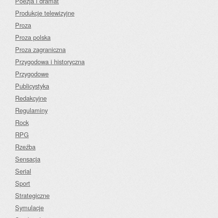
Poezja i dramat
Produkcje telewizyjne
Proza
Proza polska
Proza zagraniczna
Przygodowa i historyczna
Przygodowe
Publicystyka
Redakcyjne
Regulaminy
Rock
RPG
Rzeźba
Sensacja
Serial
Sport
Strategiczne
Symulacje