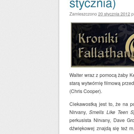
stycznia)
Zamieszczono
20 stycznia 2012
p
Walter wraz z pomocą żaby Ke
starą wytwórnię filmową prz
(Chris Cooper).
Ciekawostką jest to, że na p
Nirvany,
Smells Like Teen Sp
perkusista Nirvany, Dave Gro
dźwiękowej znajdą się też m