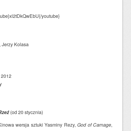
tube}xl2tDkQwEbU{/youtube}
 Jerzy Kolasa
a 2012
y
Rzeź
(od 20 stycznia)
Kinowa wersja sztuki Yasminy Rezy,
God of Carnage
,