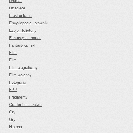
Dramat
Dziecięce
Elektroniczna
Encyklopedie i słowniki
Eseje i felietony
Fantastyka i horror
Fantastyka i s-f
Film
Film
Film biograficzny
Film wojenny
Fotografia
FPP
Fragmenty
Grafika i malarstwo
Gry
Gry
Historia