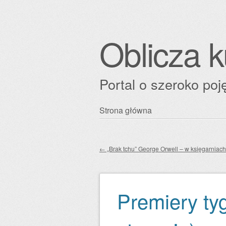
Oblicza k
Portal o szeroko poję
Przejdź
Strona główna
Główne menu
do
treści
←
„Brak tchu” George Orwell – w księgarniach
Zobacz wpisy
Premiery ty