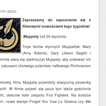
rzez
admin
Zapraszamy do zapoznania się z
filmowymi nowościami tego tygodnia!
Muppety
(od 20 stycznia)
Troje fanów słynnych Muppetów: Mary
(Amy Adams), Gary (Jason Segel) i
rmita stara się zjednoczyć Muppety, aby uratować ich
ed zakusami chciwego potentata naftowego Richmanem
otrzeby filmu Muppety przerobiły klasyczną piosenkę
irit
. W filmie pojawi się poza tym także gościnnie
hl, obecnie lider zespołu Foo Fighters. Na ścieżce
.in. nowe wersje
Forget You
Cee Lo Greena czy
We