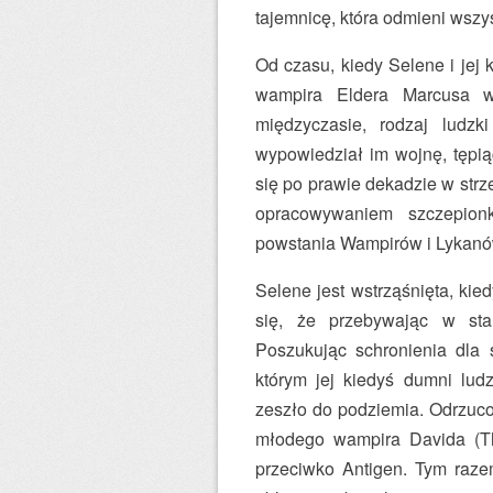
tajemnicę, która odmieni wszy
Od czasu, kiedy Selene i jej
wampira Eldera Marcusa 
międzyczasie, rodzaj ludz
wypowiedział im wojnę, tępią
się po prawie dekadzie w strz
opracowywaniem szczepionk
powstania Wampirów i Lyka
Selene jest wstrząśnięta, kie
się, że przebywając w stan
Poszukując schronienia dla 
którym jej kiedyś dumni ludzi
zeszło do podziemia. Odrzuco
młodego wampira Davida (T
przeciwko Antigen. Tym raz