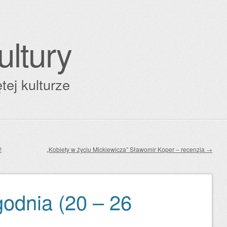
ultury
tej kulturze
!
„Kobiety w życiu Mickiewicza” Sławomir Koper – recenzja
→
godnia (20 – 26