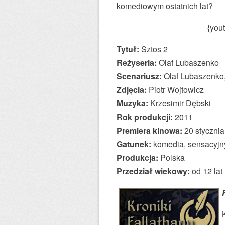
komediowym ostatnich lat?
{you
Tytuł:
Sztos 2
Reżyseria:
Olaf Lubaszenko
Scenariusz:
Olaf Lubaszenko,
Zdjęcia:
Piotr Wojtowicz
Muzyka:
Krzesimir Dębski
Rok produkcji:
2011
Premiera kinowa:
20 styczni
Gatunek:
komedia, sensacyjn
Produkcja:
Polska
Przedział wiekowy:
od 12 lat