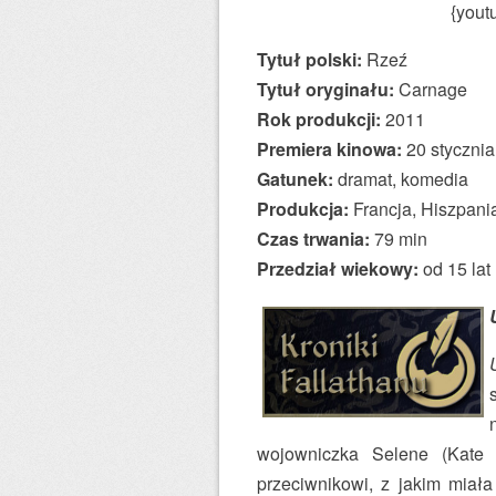
{you
Tytuł polski:
Rzeź
Tytuł oryginału:
Carnage
Rok produkcji:
2011
Premiera kinowa:
20 styczni
Gatunek:
dramat, komedia
Produkcja:
Francja, Hiszpani
Czas trwania:
79 min
Przedział wiekowy:
od 15 lat
wojowniczka Selene (Kate 
przeciwnikowi, z jakim miała