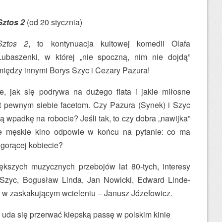
Sztos 2
(od 20 stycznia)
Sztos 2
, to kontynuacja kultowej komedii Olafa
Lubaszenki, w której „nie spoczną, nim nie dojdą”
między innymi Borys Szyc i Cezary Pazura!
e, jak się podrywa na dużego fiata i jakie miłosne
byt pewnym siebie facetom. Czy Pazura (Synek) i Szyc
ą wpadkę na robocie? Jeśli tak, to czy dobra „nawijka”
ie męskie kino odpowie w końcu na pytanie: co ma
a gorącej kobiecie?
ększych muzycznych przebojów lat 80-tych, interesy
 Szyc, Bogusław Linda, Jan Nowicki, Edward Linde-
i w zaskakującym wcieleniu – Janusz Józefowicz.
 uda się przerwać kiepską passę w polskim kinie