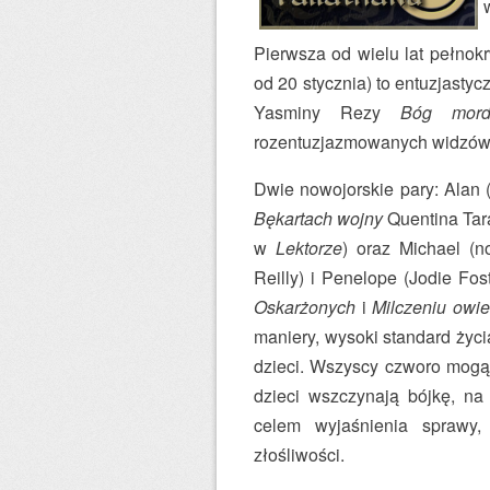
Pierwsza od wielu lat pełno
od 20 stycznia) to entuzjastyc
Yasminy Rezy
Bóg mord
rozentuzjazmowanych widzów 
Dwie nowojorskie pary: Alan 
Bękartach wojny
Quentina Tara
w
Lektorze
) oraz Michael (
Reilly) i Penelope (Jodie Fo
Oskarżonych
i
Milczeniu owie
maniery, wysoki standard życi
dzieci. Wszyscy czworo mogą 
dzieci wszczynają bójkę, na
celem wyjaśnienia sprawy,
złośliwości.