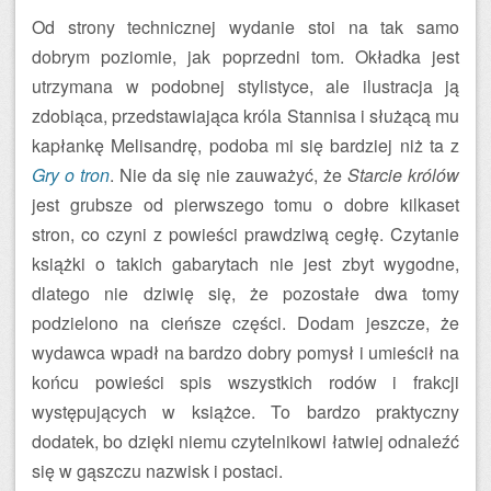
Od strony technicznej wydanie stoi na tak samo
dobrym poziomie, jak poprzedni tom. Okładka jest
utrzymana w podobnej stylistyce, ale ilustracja ją
zdobiąca, przedstawiająca króla Stannisa i służącą mu
kapłankę Melisandrę, podoba mi się bardziej niż ta z
Gry o tron
. Nie da się nie zauważyć, że
Starcie królów
jest grubsze od pierwszego tomu o dobre kilkaset
stron, co czyni z powieści prawdziwą cegłę. Czytanie
książki o takich gabarytach nie jest zbyt wygodne,
dlatego nie dziwię się, że pozostałe dwa tomy
podzielono na cieńsze części. Dodam jeszcze, że
wydawca wpadł na bardzo dobry pomysł i umieścił na
końcu powieści spis wszystkich rodów i frakcji
występujących w książce. To bardzo praktyczny
dodatek, bo dzięki niemu czytelnikowi łatwiej odnaleźć
się w gąszczu nazwisk i postaci.