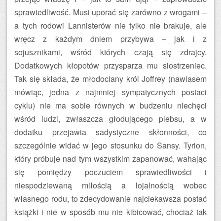
sprawiedliwość. Musi uporać się zarówno z wrogami –
a tych rodowi Lannisterów nie tylko nie brakuje, ale
wręcz z każdym dniem przybywa – jak i z
sojusznikami, wśród których czają się zdrajcy.
Dodatkowych kłopotów przysparza mu siostrzeniec.
Tak się składa, że młodociany król Joffrey (nawiasem
mówiąc, jedna z najmniej sympatycznych postaci
cyklu) nie ma sobie równych w budzeniu niechęci
wśród ludzi, zwłaszcza głodującego plebsu, a w
dodatku przejawia sadystyczne skłonności, co
szczególnie widać w jego stosunku do Sansy. Tyrion,
który próbuje nad tym wszystkim zapanować, wahając
się pomiędzy poczuciem sprawiedliwości i
niespodziewaną miłością a lojalnością wobec
własnego rodu, to zdecydowanie najciekawsza postać
książki i nie w sposób mu nie kibicować, chociaż tak