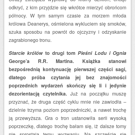
odkryć, z kim przyjdzie się wkrótce mierzyć obrońcom
północy. W tym samym czasie za morzem młoda
królowa Deanerys, ośmielona wykluciem się smoków,
szuka sposobu na powrót do ojczyzny i odzyskanie
zagrabionego tronu.
Starcie królów
to drugi tom
Pieśni Lodu i Ognia
George’a R.R. Martina. Książka stanowi
bezpośrednią kontynuację pierwszej części sagi,
dlatego próba czytania jej bez znajomości
poprzednich wydarzeń skończy się li i jedynie
dezorientacją czytelnika.
Już na początku muszę
przyznać, że druga część cyklu mnie nie zawiodła –
dzielnie trzyma poziom poprzedniczki, a nawet trochę
ją przewyższa. Gra o tron ustanowiła serii wysoką
poprzeczkę, dlatego trochę bałam się, iż dalsze tomy
nie sprostają temu wyzwaniu. Na szczęście się