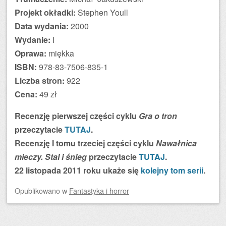
Projekt okładki:
Stephen Youll
Data wydania:
2000
Wydanie:
I
Oprawa:
miękka
ISBN:
978-83-7506-835-1
Liczba stron:
922
Cena:
49 zł
Recenzję pierwszej części cyklu
Gra o tron
przeczytacie
TUTAJ
.
Recenzję I tomu trzeciej części cyklu
Nawałnica
mieczy. Stal i śnieg
przeczytacie
TUTAJ
.
22 listopada 2011 roku ukaże się
kolejny tom serii
.
Opublikowano
w
Fantastyka i horror
Zobacz wpisy