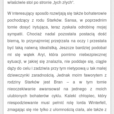
właściwie stoi po stronie „tych złych”.
W interesujący sposób rozwijają się także bohaterowie
pochodzący z rodu Starków. Sansa, w poprzednim
tomie dosyć irytująca, teraz zyskała odrobinę mojej
sympatii. Chociaż nadal pozostała postacią dość
bierną, to przynajmniej przejrzała na oczy i przestała
być taką naiwną idealistką. Jeszcze bardziej podobał
mi się wątek Aryi, która pomimo niebezpiecznej
sytuacji, w jakiej się znalazła, nie poddaje się, ciągle
dąży do celu i zadziwia przy tym nietypową u tak małej
dziewczynki zaradnością. Jednak moim faworytem z
rodziny Starków jest Bran – a w tym tomie
nieoczekiwanie awansował na jednego z moich
ulubionych bohaterów cyklu. Kaleki chłopiec, który
niespodziewanie musi pełnić rolę lorda Winterfell,
zmagając się nie tylko z ułomnością ciała, ale także z