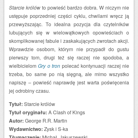
Starcie królów
to powieść bardzo dobra. W niczym nie
ustępuje poprzedniej części cyklu, chwilami wręcz ją
przewyższając. To idealna pozycja dla czytelników
lubujących się w wielowątkowych opowieściach o
skomplikowanej fabule i zaskakujących zwrotach akcji.
Wprawdzie osobom, którym nie przypadł do gustu
pierwszy tom, drugi też się raczej nie spodoba, a
wielbicielom
Gry o tron
polecać kontynuacji raczej nie
trzeba, bo same po nią sięgną, ale mimo wszystko
napiszę – powieść naprawdę jest warta poświęcenia
jej odrobiny czasu.
Tytuł:
Starcie królów
Tytuł oryginału:
A Clash of Kings
Autor:
George R.R. Martin
Wydawnictwo:
Zysk i S-ka
Tłumaczenie:
Michał Jakuszewski