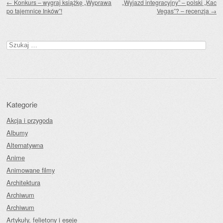
←
Konkurs – wygraj książkę „Wyprawa
„Wyjazd integracyjny” – polski „Kac
po tajemnice Inków”!
Vegas”? – recenzja
→
Szukaj:
Kategorie
Akcja i przygoda
Albumy
Alternatywna
Anime
Animowane filmy
Architektura
Archiwum
Archiwum
Artykuły, felietony i eseje