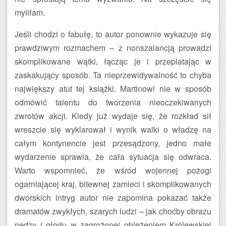
myliłam.
Jeśli chodzi o fabułę, to autor ponownie wykazuje się
prawdziwym rozmachem – z nonszalancją prowadzi
skomplikowane wątki, łącząc je i przeplatając w
zaskakujący sposób. Ta nieprzewidywalność to chyba
największy atut tej książki. Martinowi nie w sposób
odmówić talentu do tworzenia nieoczekiwanych
zwrotów akcji. Kiedy już wydaje się, że rozkład sił
wreszcie się wyklarował i wynik walki o władzę na
całym kontynencie jest przesądzony, jedno małe
wydarzenie sprawia, że cała sytuacja się odwraca.
Warto wspomnieć, że wśród wojennej pożogi
ogarniającej kraj, bitewnej zamieci i skomplikowanych
dworskich intryg autor nie zapomina pokazać także
dramatów zwykłych, szarych ludzi – jak choćby obrazu
nędzy i głodu w zagrożonej oblężeniem Królewskiej