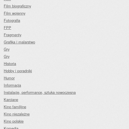
Film biograficzny
Film wojenny
Fotografia
FPP
Fragmenty
Grafika i malarstwo
Gry
Gry
Historia
Hobby i poradniki
Humor
Informacja
Instalacje, performance, sztuka nowoczesna
Karciane
Kino familijne
Kino niezależne
Kino polskie
Komedia