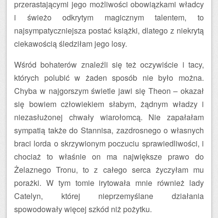
przerastającymi jego możliwości obowiązkami władcy
i świeżo odkrytym magicznym talentem, to
najsympatyczniejsza postać książki, dlatego z niekrytą
ciekawością śledziłam jego losy.
Wśród bohaterów znaleźli się też oczywiście i tacy,
których polubić w żaden sposób nie było można.
Chyba w najgorszym świetle jawi się Theon – okazał
się bowiem człowiekiem słabym, żądnym władzy i
niezasłużonej chwały wiarołomcą. Nie zapałałam
sympatią także do Stannisa, zazdrosnego o własnych
braci lorda o skrzywionym poczuciu sprawiedliwości, i
chociaż to właśnie on ma największe prawo do
Żelaznego Tronu, to z całego serca życzyłam mu
porażki. W tym tomie irytowała mnie również lady
Catelyn, której nieprzemyślane działania
spowodowały więcej szkód niż pożytku.