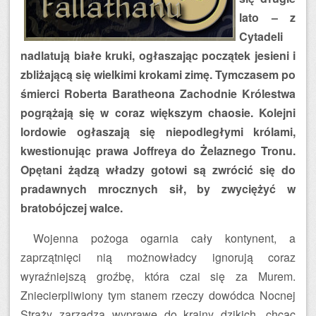
lato – z
Cytadeli
nadlatują białe kruki, ogłaszając początek jesieni i
zbliżającą się wielkimi krokami zimę. Tymczasem po
śmierci Roberta Baratheona Zachodnie Królestwa
pogrążają się w coraz większym chaosie. Kolejni
lordowie ogłaszają się niepodległymi królami,
kwestionując prawa Joffreya do Żelaznego Tronu.
Opętani żądzą władzy gotowi są zwrócić się do
pradawnych mrocznych sił, by zwyciężyć w
bratobójczej walce.
Wojenna pożoga ogarnia cały kontynent, a
zaprzątnięci nią możnowładcy ignorują coraz
wyraźniejszą groźbę, która czai się za Murem.
Zniecierpliwiony tym stanem rzeczy dowódca Nocnej
Straży zarządza wyprawę do krainy dzikich, chcąc