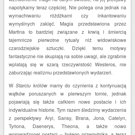
napotykamy teraz częściej. Nie polega ona jednak na
wymachiwaniu różdżkami czy inkantowaniu
wymyślnych zaklęć. Magia przedstawiona przez
Martina to bardziej związane z krwią i śmiercią
tajemnicze pierwotne rytuały niż widowiskowe
czarodziejskie sztuczki. Dzięki temu motywy
fantastyczne nie skupiają na sobie uwagi, ale zgrabnie
wplatają się w szarą rzeczywistość Westeros, nie
zaburzając realizmu przedstawionych wydarzeń.
W
Starciu królów
mamy do czynienia z kontynuacją
wątków poruszanych w pierwszym tomie, jednak
pojawiają się także całkiem nowe postacie i ich
indywidualne historie. Tym razem śledzimy wydarzenia
z perspektywy Aryi, Sansy, Brana, Jona, Catelyn,
Tyriona, Daenerys, Theona, a także nowo
wprowadzonej postaci – byłego przemytnika, a teraz