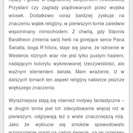
Przystani czy zagłady plądrowanych przez wojska
wiosek. Dodatkowo coraz bardziej zyskuje na
znaczeniu wątek religijny, w pierwszym tomie zaledwie
wspominany mimochodem. Z chwilą, gdy Stannis
Baratheon zmienia swój herb na gorejące serce Pana
Światła, boga R’hllora, staje się jasne, że istnienie w
Westeros różnych wiar nie jest tylko pustym hasłem,
nadającym kolorytu wykreowanej rzeczywistości, ale
ważnym elementem świata. Mam wrażenie, iż w
dalszych tomach ten aspekt religijny nabierze jeszcze
większego znaczenia.
Wyraźniejsze stają się również motywy fantastyczne –
w drugim tomie jest ich zdecydowanie więcej niż w
pierwszym, odgrywają też o wiele znaczniejszą rolę.
Jako że wyklucie się smoków spowodowało
wzmocnienie magii na całym świecie, na jej przejawy