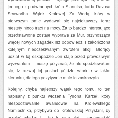
jednego z podwładnych króla Stannisa, lorda Davosa
Seawortha. Wątek Królowej Za Wodą, który w
pierwszym tomie wydawał się najciekawszy, teraz
niestety nieco traci na mocy. Za to bardzo interesująco
przedstawiona zostaje wyprawa za Mur, przynosząca
więcej nowych zagadek niż odpowiedzi i zakończona
kolejnym nieoczekiwanym zwrotem akcji. Biorący
udział w tej eskapadzie Jon staje przed prawdziwym
wyzwaniem – muszę przyznać, że nie spodziewałam
się, iż rozwój tej postaci pójdzie właśnie w takim
kierunku, dlatego pozytywnie mnie to zaskoczyło.
Kolejny, chyba najlepszy wątek tego tomu, to ten
napisany z punktu widzenia Tyriona. Karzeł, który
niespodziewanie awansował na Królewskiego
Namiestnika, przybywa do Królewskiej Przystani, by
przejąć władzę i – jak to sam ujął – zaprowadzić