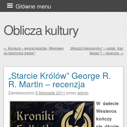
Przejdź
Główne menu
do
treści
Oblicza kultury
←
Konkurs – wygraj książkę „Wyprawa
„Wyjazd integracyjny” – polski „Kac
po tajemnice Inków”!
Vegas”? – recenzja
→
Zobacz wpisy
„Starcie Królów” George R.
R. Martin – recenzja
Zamieszczono
5 listopada 2011
przez
admin
W świecie
Westeros
kończy
się długie