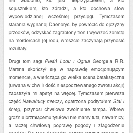
nie wiadomo, kto jest nieprzyjacielem, a kto
sojusznikiem, kto zdradzi, a kto dochowa słów
wypowiedzianej wcześniej przysięgi. Tymczasem
starania wygnanej Daenerys, by powrócić do ojczyzny
przodków, odzyskać zagrabiony tron i wywrzeć zemstę
na mordercach jej rodu, wreszcie zaczynają przynosić
rezultaty.
Drugi tom sagi
Pieśń Lodu i Ognia
George’a R.R.
Martina skończył się w naprawdę emocjonującym
momencie, a wieńcząca go wielka scena batalistyczna
(urwana w chwili dość niespodziewanego zwrotu akcji)
zaostrzyła mi apetyt na więcej. Tymczasem pierwsza
część
Nawałnicy mieczy
, opatrzona podtytułem
Stal i
śnieg
, przynosi chwilowe zwolnienie tempa. Wbrew
groźnie brzmiącemu tytułowi nie mamy tutaj nawałnicy,
a raczej chwilową poprawę pogody i złagodzenie