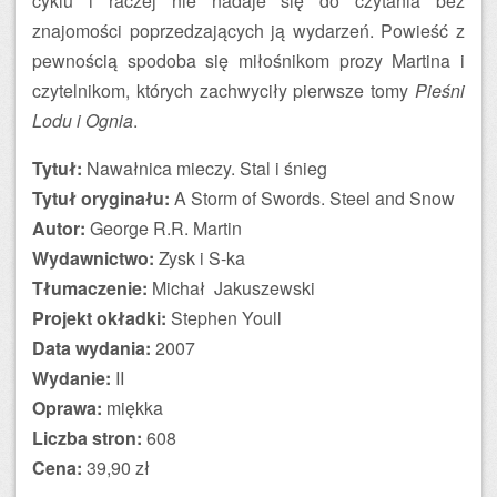
cyklu i raczej nie nadaje się do czytania bez
znajomości poprzedzających ją wydarzeń. Powieść z
pewnością spodoba się miłośnikom prozy Martina i
czytelnikom, których zachwyciły pierwsze tomy
Pieśni
Lodu i Ognia
.
Tytuł:
Nawałnica mieczy. Stal i śnieg
Tytuł oryginału:
A Storm of Swords. Steel and Snow
Autor:
George R.R. Martin
Wydawnictwo:
Zysk i S-ka
Tłumaczenie:
Michał Jakuszewski
Projekt okładki:
Stephen Youll
Data wydania:
2007
Wydanie:
II
Oprawa:
miękka
Liczba stron:
608
Cena:
39,90 zł