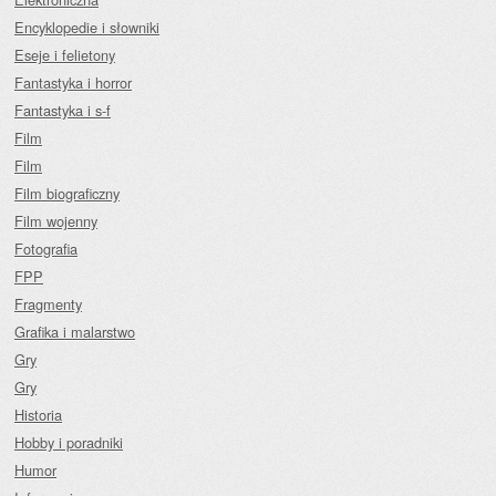
Encyklopedie i słowniki
Eseje i felietony
Fantastyka i horror
Fantastyka i s-f
Film
Film
Film biograficzny
Film wojenny
Fotografia
FPP
Fragmenty
Grafika i malarstwo
Gry
Gry
Historia
Hobby i poradniki
Humor