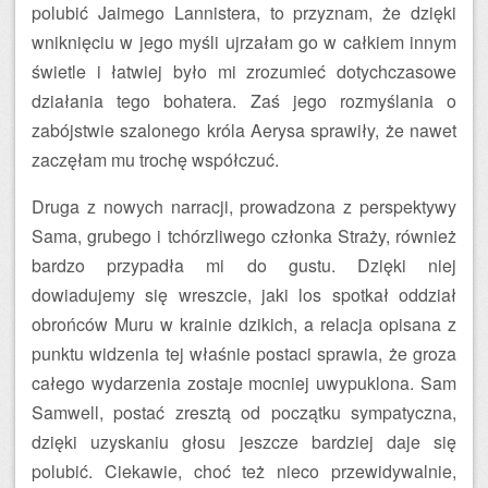
polubić Jaimego Lannistera, to przyznam, że dzięki
wniknięciu w jego myśli ujrzałam go w całkiem innym
świetle i łatwiej było mi zrozumieć dotychczasowe
działania tego bohatera. Zaś jego rozmyślania o
zabójstwie szalonego króla Aerysa sprawiły, że nawet
zaczęłam mu trochę współczuć.
Druga z nowych narracji, prowadzona z perspektywy
Sama, grubego i tchórzliwego członka Straży, również
bardzo przypadła mi do gustu. Dzięki niej
dowiadujemy się wreszcie, jaki los spotkał oddział
obrońców Muru w krainie dzikich, a relacja opisana z
punktu widzenia tej właśnie postaci sprawia, że groza
całego wydarzenia zostaje mocniej uwypuklona. Sam
Samwell, postać zresztą od początku sympatyczna,
dzięki uzyskaniu głosu jeszcze bardziej daje się
polubić. Ciekawie, choć też nieco przewidywalnie,