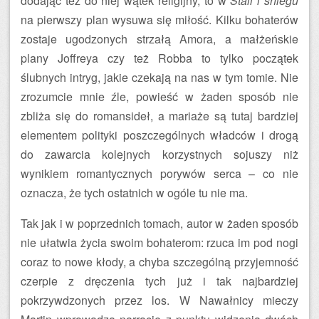
dodając też do niej wątek religijny, to w
Stali i śniegu
na pierwszy plan wysuwa się miłość. Kilku bohaterów
zostaje ugodzonych strzałą Amora, a małżeńskie
plany Joffreya czy też Robba to tylko początek
ślubnych intryg, jakie czekają na nas w tym tomie. Nie
zrozumcie mnie źle, powieść w żaden sposób nie
zbliża się do romansideł, a mariaże są tutaj bardziej
elementem polityki poszczególnych władców i drogą
do zawarcia kolejnych korzystnych sojuszy niż
wynikiem romantycznych porywów serca – co nie
oznacza, że tych ostatnich w ogóle tu nie ma.
Tak jak i w poprzednich tomach, autor w żaden sposób
nie ułatwia życia swoim bohaterom: rzuca im pod nogi
coraz to nowe kłody, a chyba szczególną przyjemność
czerpie z dręczenia tych już i tak najbardziej
pokrzywdzonych przez los. W Nawałnicy mieczy