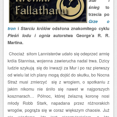
Stal i
śnieg
to
trzecia po
Grze o
tron
i
Starciu królów
odsłona znakomitego cyklu
Pieśń lodu i ognia
autorstwa George’a R. R.
Martina.
Chociaż siłom Lannisterów udało się odeprzeć armię
króla Stannisa, wojenna zawierucha nadal trwa. Dzicy
ludzie szykują się do inwazji za Mur i po raz pierwszy
od wielu lat ich plany mogą dojść do skutku, bo Nocna
Straż musi zmierzyć się z wrogiem, o spotkaniu z
jakim nikomu nie śniło się nawet w najgorszych
koszmarach… Północ, której żelazną koronę nosi
młody Robb Stark, napadana przez różnorakich
wrogów, pogrąża się w coraz większym chaosie. Już