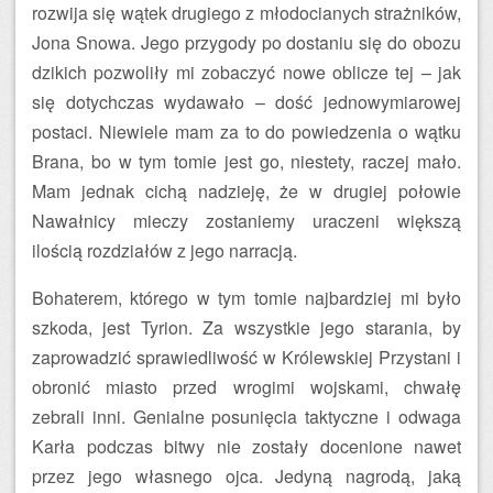
rozwija się wątek drugiego z młodocianych strażników,
Jona Snowa. Jego przygody po dostaniu się do obozu
dzikich pozwoliły mi zobaczyć nowe oblicze tej – jak
się dotychczas wydawało – dość jednowymiarowej
postaci. Niewiele mam za to do powiedzenia o wątku
Brana, bo w tym tomie jest go, niestety, raczej mało.
Mam jednak cichą nadzieję, że w drugiej połowie
Nawałnicy mieczy zostaniemy uraczeni większą
ilością rozdziałów z jego narracją.
Bohaterem, którego w tym tomie najbardziej mi było
szkoda, jest Tyrion. Za wszystkie jego starania, by
zaprowadzić sprawiedliwość w Królewskiej Przystani i
obronić miasto przed wrogimi wojskami, chwałę
zebrali inni. Genialne posunięcia taktyczne i odwaga
Karła podczas bitwy nie zostały docenione nawet
przez jego własnego ojca. Jedyną nagrodą, jaką