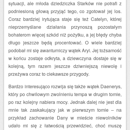
sytuacji, ale młoda dziedziczka Starków nie potrafi z
podniesioną głową przyjąć tego, co zgotował jej los.
Coraz bardziej irytująca staje się też Catelyn, której
nieprzemyślane działania przynoszą pozostałym
bohaterom więcej szkód niż pożytku, a jej błędy chyba
długo jeszcze będą procentować. O wiele bardziej
podobał mi się awanturniczy wątek Aryi. Jej tożsamość
w końcu zostaje odkryta, a dziewczyna dostaje się w
kolejną, tym razem jeszcze dziwniejszą niewolę i
przeżywa coraz to ciekawsze przygody.
Bardzo interesująco rozwija się także wątek Daenerys,
który po chwilowym zwolnieniu tempa w drugim tomie,
po raz kolejny nabiera mocy. Jednak dalej nie jest dla
mnie tak zaskakujący jak w pierwszym tomie – na
przykład zachowanie Dany w mieście niewolników
udało mi się z łatwością przewidzieć, choć muszę