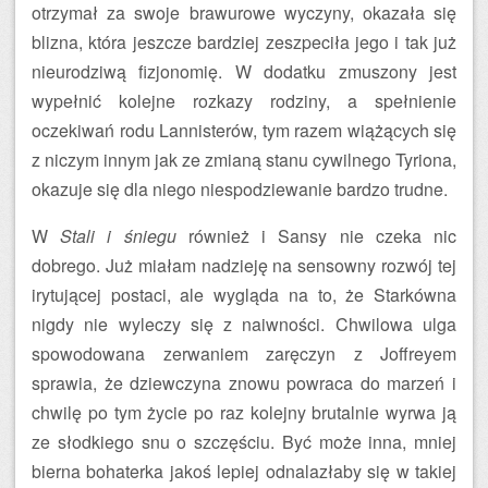
otrzymał za swoje brawurowe wyczyny, okazała się
blizna, która jeszcze bardziej zeszpeciła jego i tak już
nieurodziwą fizjonomię. W dodatku zmuszony jest
wypełnić kolejne rozkazy rodziny, a spełnienie
oczekiwań rodu Lannisterów, tym razem wiążących się
z niczym innym jak ze zmianą stanu cywilnego Tyriona,
okazuje się dla niego niespodziewanie bardzo trudne.
W
Stali i śniegu
również i Sansy nie czeka nic
dobrego. Już miałam nadzieję na sensowny rozwój tej
irytującej postaci, ale wygląda na to, że Starkówna
nigdy nie wyleczy się z naiwności. Chwilowa ulga
spowodowana zerwaniem zaręczyn z Joffreyem
sprawia, że dziewczyna znowu powraca do marzeń i
chwilę po tym życie po raz kolejny brutalnie wyrwa ją
ze słodkiego snu o szczęściu. Być może inna, mniej
bierna bohaterka jakoś lepiej odnalazłaby się w takiej