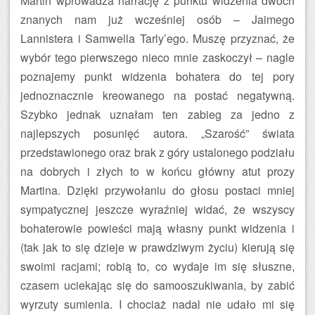
Martin wprowadza narrację z punktu widzenia dwóch
znanych nam już wcześniej osób – Jaimego
Lannistera i Samwella Tarly’ego. Muszę przyznać, że
wybór tego pierwszego nieco mnie zaskoczył – nagle
poznajemy punkt widzenia bohatera do tej pory
jednoznacznie kreowanego na postać negatywną.
Szybko jednak uznałam ten zabieg za jedno z
najlepszych posunięć autora. „Szarość” świata
przedstawionego oraz brak z góry ustalonego podziału
na dobrych i złych to w końcu główny atut prozy
Martina. Dzięki przywołaniu do głosu postaci mniej
sympatycznej jeszcze wyraźniej widać, że wszyscy
bohaterowie powieści mają własny punkt widzenia i
(tak jak to się dzieje w prawdziwym życiu) kierują się
swoimi racjami; robią to, co wydaje im się słuszne,
czasem uciekając się do samooszukiwania, by zabić
wyrzuty sumienia. I chociaż nadal nie udało mi się