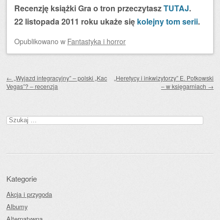
Recenzję książki Gra o tron przeczytasz
TUTAJ
.
22 listopada 2011 roku ukaże się
kolejny tom serii
.
Opublikowano
w
Fantastyka i horror
Zobacz wpisy
←
„Wyjazd integracyjny” – polski „Kac
„Heretycy i inkwizytorzy” E. Potkowski
Vegas”? – recenzja
– w księgarniach
→
Szukaj:
Kategorie
Akcja i przygoda
Albumy
Alternatywna