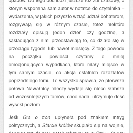
opadów. Do tego dochodzi jeszcze rozrzut czasowy, o
którym wspomina sam autor w notatce do czytelnika –
wydarzenia, w jakich przyszło wziąć udział bohaterom,
rozgrywają się w różnym czasie, toteż niektóre
rozdziały opisują jeden dzień czy godzinę, a
sąsiadujące z nimi przedstawiają to, co działo się w
przeciągu tygodni lub nawet miesięcy. Z tego powodu
na początku powieści czytamy o mniej
emocjonujących wypadkach, które miały miejsce w
tym samym czasie, co akcja ostatnich rozdziałów
poprzedniego tomu. To wszystko sprawia, że pierwsza
połowa Nawałnicy mieczy wydaje się nieco słabsza
od wcześniejszych tomów, choć nadal utrzymuje dość
wysoki poziom.
Jeśli
Gra o tron
upłynęła pod znakiem intryg
politycznych, a
Starcie królów
skupiało się na wojnie,