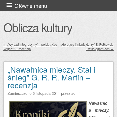
Przejdź
Główne menu
do
treści
Oblicza kultury
←
„Wyjazd integracyjny” – polski „Kac
„Heretycy i inkwizytorzy” E. Potkowski
Vegas”? – recenzja
– w księgarniach
→
Zobacz wpisy
„Nawałnica mieczy. Stal i
śnieg” G. R. R. Martin –
recenzja
Zamieszczono
5 listopada 2011
przez
admin
Nawałnic
a mieczy.