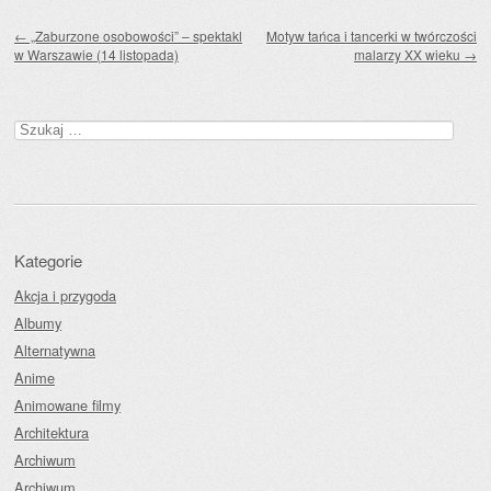
Zobacz wpisy
←
„Zaburzone osobowości” – spektakl
Motyw tańca i tancerki w twórczości
w Warszawie (14 listopada)
malarzy XX wieku
→
Szukaj:
Kategorie
Akcja i przygoda
Albumy
Alternatywna
Anime
Animowane filmy
Architektura
Archiwum
Archiwum