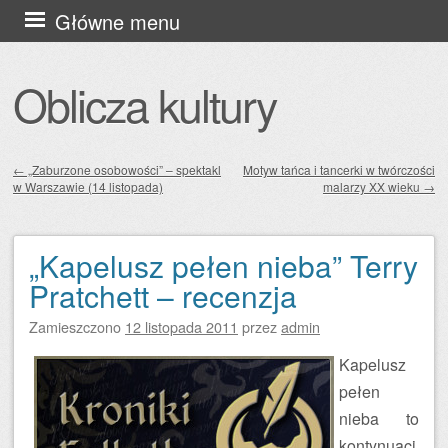
Przejdź
Główne menu
do
treści
Oblicza kultury
←
„Zaburzone osobowości” – spektakl
Motyw tańca i tancerki w twórczości
w Warszawie (14 listopada)
malarzy XX wieku
→
Zobacz wpisy
„Kapelusz pełen nieba” Terry
Pratchett – recenzja
Zamieszczono
12 listopada 2011
przez
admin
Kapelusz
pełen
nieba to
kontynuacj