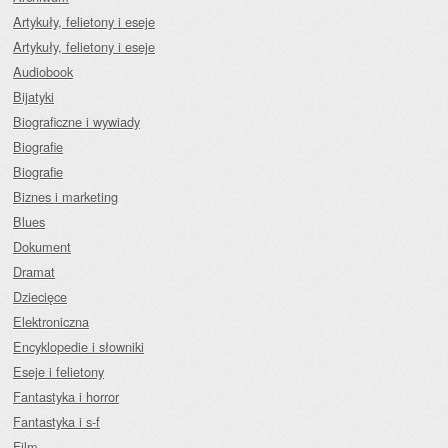
Artykuły, felietony i eseje
Artykuły, felietony i eseje
Audiobook
Bijatyki
Biograficzne i wywiady
Biografie
Biografie
Biznes i marketing
Blues
Dokument
Dramat
Dziecięce
Elektroniczna
Encyklopedie i słowniki
Eseje i felietony
Fantastyka i horror
Fantastyka i s-f
Film