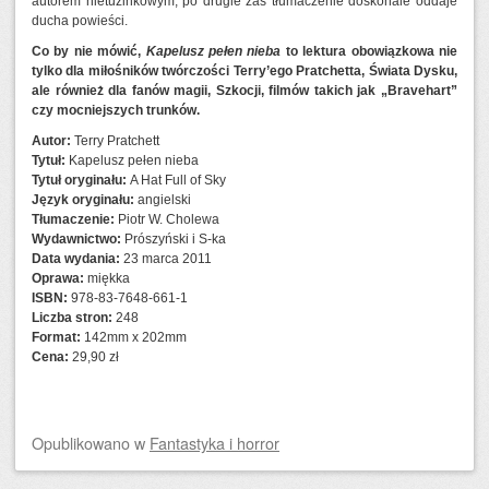
autorem nietuzinkowym, po drugie zaś tłumaczenie doskonale oddaje
ducha powieści.
Co by nie mówić,
Kapelusz pełen nieba
to lektura obowiązkowa nie
tylko dla miłośników twórczości Terry’ego Pratchetta, Świata Dysku,
ale również dla fanów magii, Szkocji, filmów takich jak „Bravehart”
czy mocniejszych trunków.
Autor:
Terry Pratchett
Tytuł:
Kapelusz pełen nieba
Tytuł oryginału:
A Hat Full of Sky
Język
oryginału:
angielski
Tłumaczenie:
Piotr W. Cholewa
Wydawnictwo:
Prószyński i S-ka
Data wydania:
23 marca 2011
Oprawa:
miękka
ISBN:
978-83-7648-661-1
Liczba stron:
248
Format:
142mm x 202mm
Cena:
29,90 zł
Opublikowano
w
Fantastyka i horror