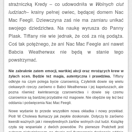
strażniczką Kredy – co udowodniła w
Wolnych ciut
ludziach
– krainy pełnej owiec, będącej domem Nac
Mac Feegli. Dziewczyna zaś nie ma zamiaru unikać
swojego dziedzictwa. Na naukę wyrusza do Panny
Plask. Tiffany nie wie jednak, że coś za nią podąża.
Coś tak potężnego, że ani Nac Mac Feegle ani nawet
Babcia Weatherwax nie będą w stanie tego
powstrzymać.
Nie zabraknie zatem emocji, wartkiej akcji oraz mrożących krew w
żyłach scen. Będzie też magia, autentyczna i prawdziwa.
Tiffany
odkryje na czym polega bycie czarownicą. Czytelnik dowie się wielu
ciekawych rzeczy zarówno o Babci Weatherwax i jej kapeluszach, ale
pozna również kwintesencję czarownictwa i dowie się czemu
czarownice są bardziej przydatne niż magowie. Nie obędzie się też bez
oddania i poświęcenia Nac Mac Feegli.
Nowe wydanie to przede wszystkim nowa okładka i nowy przekład.
Piotr W. Cholewa tłumaczy jak zwykle doskonale. Dotyczy to zarówno
kwestii ważnych jak i niewybrednych żartów wolnych ciut ludzi. Książkę
czyta się wspaniale z dwóch powodów. Po pierwsze Pratchett jest