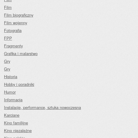
Film
Film biograficzny
Film wojenny
Fotografia
FPP
Fragmenty
Grafika i malarstwo
Gry
Gry
Historia
Hobby i poradniki
Humor
Informacja
Instalacje, performance, sztuka nowoczesna
Karciane
Kino familijne
Kino niezależne