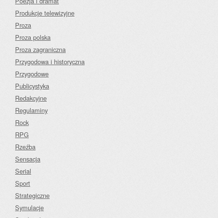
Poezja i dramat
Produkcje telewizyjne
Proza
Proza polska
Proza zagraniczna
Przygodowa i historyczna
Przygodowe
Publicystyka
Redakcyjne
Regulaminy
Rock
RPG
Rzeźba
Sensacja
Serial
Sport
Strategiczne
Symulacje