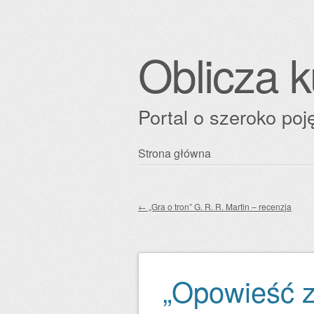
Oblicza k
Portal o szeroko poję
Przejdź
Strona główna
Główne menu
do
treści
←
„Gra o tron” G. R. R. Martin – recenzja
Zobacz wpisy
„Opowieść z