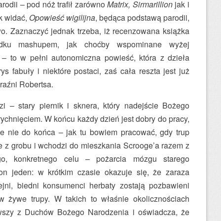
rodii – pod nóż trafił zarówno
Matrix,
Sirmarillion
jak i
ak widać,
Opowieść wigilijna
, będąca podstawą parodii,
o. Zaznaczyć jednak trzeba, iż recenzowana książka
dku mashupem, jak choćby wspominane wyżej
– to w pełni autonomiczna powieść, która z dzieła
s fabuły i niektóre postaci, zaś cała reszta jest już
raźni Robertsa.
zi – stary piernik i sknera, który nadejście Bożego
chnięciem. W końcu każdy dzień jest dobry do pracy,
e nie do końca – jak tu bowiem pracować, gdy trup
e z grobu i wchodzi do mieszkania Scrooge’a razem z
go, konkretnego celu – pożarcia mózgu starego
n jeden: w krótkim czasie okazuje się, że zaraza
ejni, biedni konsumenci herbaty zostają pozbawieni
 żywe trupy. W takich to właśnie okolicznościach
wszy z Duchów Bożego Narodzenia i oświadcza, że