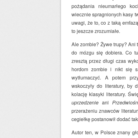
pożądania nieumarłego koc
wiecznie spragnionych kasy twó
uwagi, że to, co z taką emfaz
to jeszcze zrozumiałe.
Ale zombie? Żywe trupy? Ani to
do mózgu się dobiera. Co tu
zresztą przez długi czas wyk
hordom zombie i nikt się sp
wytłumaczyć. A potem prz
wskoczyły do literatury, by 
kolację klasyki literatury. Ś
uprzedzenie
ani
Przedwiośn
przerażeniu znawców literatur
cegiełkę postanowił dodać ta
Autor ten, w Polsce znany g