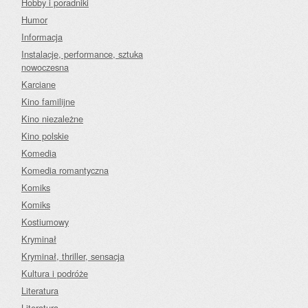
Hobby i poradniki
Humor
Informacja
Instalacje, performance, sztuka
nowoczesna
Karciane
Kino familijne
Kino niezależne
Kino polskie
Komedia
Komedia romantyczna
Komiks
Komiks
Kostiumowy
Kryminał
Kryminał, thriller, sensacja
Kultura i podróże
Literatura
Literatura