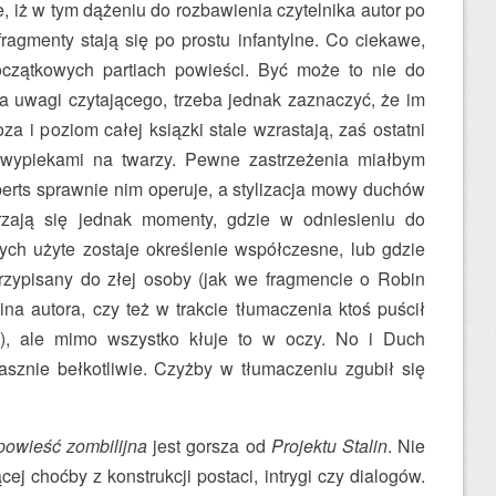
iż w tym dążeniu do rozbawienia czytelnika autor po
fragmenty stają się po prostu infantylne. Co ciekawe,
czątkowych partiach powieści. Być może to nie do
 uwagi czytającego, trzeba jednak zaznaczyć, że im
oza i poziom całej ksiązki stale wzrastają, zaś ostatni
 wypiekami na twarzy. Pewne zastrzeżenia miałbym
erts sprawnie nim operuje, a stylizacja mowy duchów
rzają się jednak momenty, gdzie w odniesieniu do
ch użyte zostaje określenie współczesne, lub gdzie
rzypisany do złej osoby (jak we fragmencie o Robin
na autora, czy też w trakcie tłumaczenia ktoś puścił
e), ale mimo wszystko kłuje to w oczy. No i Duch
asznie bełkotliwie. Czyżby w tłumaczeniu zgubił się
owieść zombilijna
jest gorsza od
Projektu Stalin
. Nie
cej choćby z konstrukcji postaci, intrygi czy dialogów.