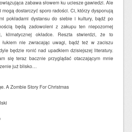
zobowiązująca zabawa słowem ku uciesze gawiedzi. Ale
ki mogą dostarczyć sporo radości. Ci, którzy dysponują
 pokładami dystansu do siebie i kultury, bądź po
nością będą zadowoleni z zakupu ten niepozornej
, klimatycznej okładce. Reszta stwierdzi, że to
m łukiem nie zwracając uwagi, bądź też w zaciszu
le będzie ronić nad upadkiem dzisiejszej literatury.
m się teraz bacznie przyglądać otaczającym mnie
zenie już blisko…
e. A Zombie Story For Christmas
lski
0