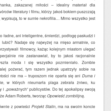
hanka, zakazanej miłości – idealny materiał dla
rców literatury i filmu, którzy jakoś bokiem puszczają
ą wypisują, to w sumie nekrofilia… Mimo wszystko jest
 ładne, ani inteligentne, śmierdzi, podłogę paskudzi i
 lubić? Nadaje się najwyżej na mięso armatnie, co
orzystywali filmowcy, każąc kolejnym miastom ulegać
ecjalnie nie zastanawiał, by to jakoś racjonalnie
yszła moda i się wszystko pozmieniało. Zombie
dalej pożerać, tym razem jednak upatrzyły sobie na
więtości nie ma – truposzom nie oparła się ani
Duma i
ie
, w których nieumarła plaga zebrała żniwo, ku
y i „poważnych” publicystów. Do tej apokalipsy swoją
kże Adam Roberts, tworząc
Opowieść zombilijną
.
łównie z powieści
Projekt Stalin
, ma na swoim koncie