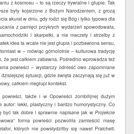
niu z kosmosu – to są rzeczy trywialne i głupie. Tak
sze były kojarzone z Bożym Narodzeniem, z grozą
ia akurat w dniu, gdy rodzi się Bóg i tylko typowa dla
ucania z pamięci przykrych wydarzeń spowodowała,
mochodziki i skarpetki, a nie maczety i strzelby z
tek idea ta wcale nie jest głupia i pozbawiona sensu,
atomiast w – mówiąc górnolotnie – kulturowa tradycję
m, że jest całkiem zabawna. Pośrednio wprowadza też
ania powieści – wystarczy odnieść owo zapomniane
zisiejszej sytuacji, gdzie święta zaczynają się już w
nowy, całkiem niegłupi kontekst.
 powieści, także i w Opowieści zombilijnej dużym
je autor: lekki, plastyczny i bardzo humorystyczny. Co
ię być tak dobre i sprawnie napisane jak w
Projekcie
awowa” forma powieści pozwoliła zamieścić masę
for, których nie powstydziłby się nawet Pratchett.