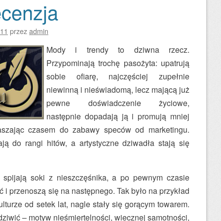
ecenzja
011
przez
admin
Mody i trendy to dziwna rzecz.
Przypominają trochę pasożyta: upatrują
sobie ofiarę, najczęściej zupełnie
niewinną i nieświadomą, lecz mającą już
pewne doświadczenie życiowe,
następnie dopadają ją i promują mniej
praszając czasem do zabawy speców od marketingu.
ją do rangi hitów, a artystyczne dziwadła stają się
spijają soki z nieszczęśnika, a po pewnym czasie
 i przenoszą się na następnego. Tak było na przykład
turze od setek lat, nagle stały się gorącym towarem.
ziwić – motyw nieśmiertelności, wiecznej samotności,