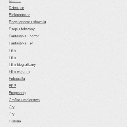
Dramat
Dziecięce
Elektroniczna
Encyklopedie i słowniki
Eseje i felietony
Fantastyka i horror
Fantastyka i s-f
Film
Film
Film biograficzny
Film wojenny
Fotografia
FPP
Fragmenty
Grafika i malarstwo
Gry
Gry
Historia