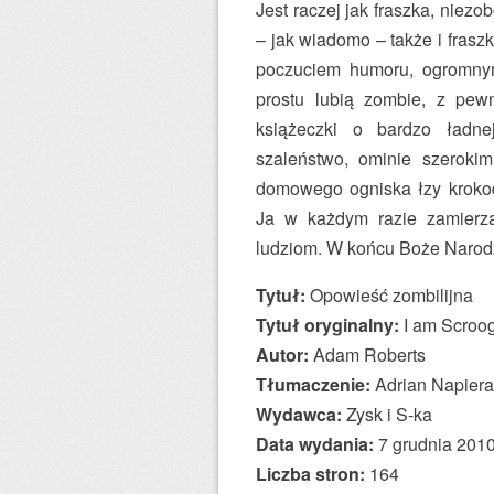
Jest raczej jak fraszka, nie
– jak wiadomo – także i frasz
poczuciem humoru, ogromnymi
prostu lubią zombie, z pew
książeczki o bardzo ładnej
szaleństwo, ominie szeroki
domowego ogniska łzy krokody
Ja w każdym razie zamierza
ludziom. W końcu Boże Narod
Tytuł:
Opowieść zombilijna
Tytuł oryginalny:
I am Scroog
Autor:
Adam Roberts
Tłumaczenie:
Adrian Napiera
Wydawca:
Zysk i S-ka
Data wydania:
7 grudnia 201
Liczba stron:
164