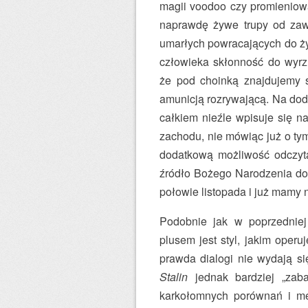
magii voodoo czy promieniowa
naprawdę żywe trupy od zaw
umarłych powracających do życ
człowieka skłonność do wyrz
że pod choinką znajdujemy sa
amunicją rozrywającą. Na doda
całkiem nieźle wpisuje się n
zachodu, nie mówiąc już o ty
dodatkową możliwość odczyt
źródło Bożego Narodzenia do d
połowie listopada i już mamy 
Podobnie jak w poprzedniej
plusem jest styl, jakim operu
prawda dialogi nie wydają s
Stalin
jednak bardziej „zab
karkołomnych porównań i meta