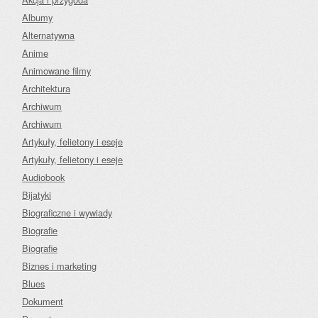
Albumy
Alternatywna
Anime
Animowane filmy
Architektura
Archiwum
Archiwum
Artykuły, felietony i eseje
Artykuły, felietony i eseje
Audiobook
Bijatyki
Biograficzne i wywiady
Biografie
Biografie
Biznes i marketing
Blues
Dokument