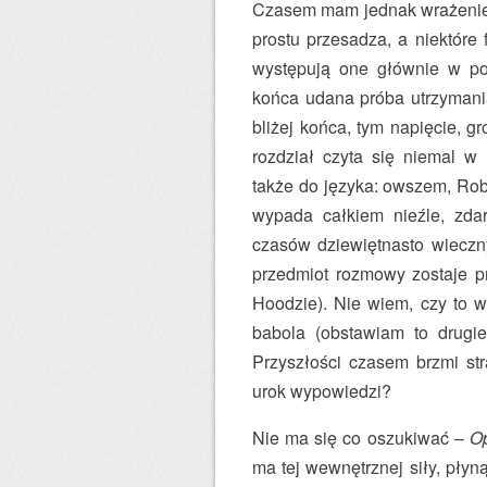
Czasem mam jednak wrażenie, 
prostu przesadza, a niektóre 
występują one głównie w po
końca udana próba utrzymania
bliżej końca, tym napięcie, gr
rozdział czyta się niemal w
także do języka: owszem, Rob
wypada całkiem nieźle, zda
czasów dziewiętnasto wieczny
przedmiot rozmowy zostaje p
Hoodzie). Nie wiem, czy to wi
babola (obstawiam to drugi
Przyszłości czasem brzmi str
urok wypowiedzi?
Nie ma się co oszukiwać –
Op
ma tej wewnętrznej siły, płyną