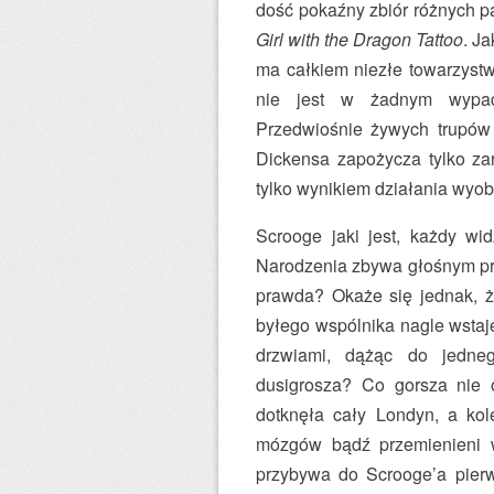
dość pokaźny zbiór różnych pa
Girl with the Dragon Tattoo
. J
ma całkiem niezłe towarzystw
nie jest w żadnym wypa
Przedwiośnie żywych trupów 
Dickensa zapożycza tylko zary
tylko wynikiem działania wyob
Scrooge jaki jest, każdy wid
Narodzenia zbywa głośnym pry
prawda? Okaże się jednak, ż
byłego wspólnika nagle wstaj
drzwiami, dążąc do jedne
dusigrosza? Co gorsza nie o
dotknęła cały Londyn, a kol
mózgów bądź przemienieni w
przybywa do Scrooge’a pier