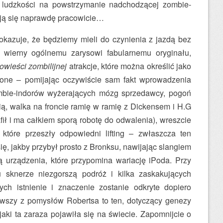
ą ludzkości na powstrzymanie nadchodzącej zombie-
ają się naprawdę pracowicie…
kazuje, że będziemy mieli do czynienia z jazdą bez
e wierny ogólnemu zarysowi fabularnemu oryginału,
owieści zombilijnej
atrakcje, które można określić jako
cone – pomijając oczywiście sam fakt wprowadzenia
mbie-indorów wyżerających mózg sprzedawcy, pogoń
ą, walka na froncie ramię w ramię z Dickensem i H.G
afił i ma całkiem sporą robotę do odwalenia), wreszcie
które przeszły odpowiedni lifting – zwłaszcza ten
ię, jakby przybył prosto z Bronksu, nawijając slangiem
 urządzenia, które przypomina wariację iPoda. Przy
u sknerze niezgorszą podróż i kilka zaskakujących
ch istnienie i znaczenie zostanie odkryte dopiero
awszy z pomysłów Robertsa to ten, dotyczący genezy
aki ta zaraza pojawiła się na świecie. Zapomnijcie o