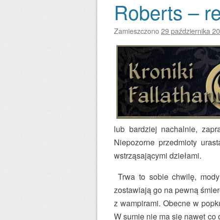
Roberts – r
Zamieszczono
29 października 2
lub bardziej nachalnie, za
Niepozorne przedmioty urasta
wstrząsającymi dziełami.
Trwa to sobie chwilę, mody 
zostawiają go na pewną śmierć
z wampirami. Obecne w popkul
W sumie nie ma się nawet co d