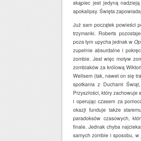
skąpiec jest jedyną nadziej
apokalipsy. Święta zapowiad
Już sam początek powieści po
trzymanki. Roberts pozostaj
poza tym upycha jednak w
Op
zupełnie absurdalne i pokrę
zombie. Jest więc motyw zo
zombiaków za królową Wiktori
Wellsem (tak, nawet on się tr
spotkania z Duchami Świąt, 
Przyszłości, który zachowuje s
i operując czasem za pomocą
okazji funduje także starem
paradoksów czasowych, który
finale. Jednak chyba najciek
samych zombie i sposobu, w j