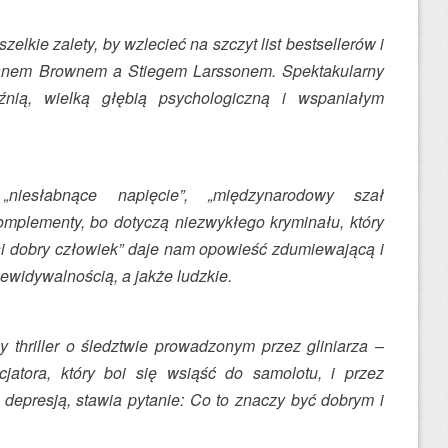
zelkie zalety, by wzlecieć na szczyt list bestsellerów i
anem Brownem a Stiegem Larssonem. Spektakularny
aźnią, wielką głębią psychologiczną i wspaniałym
 „niesłabnące napięcie”, „międzynarodowy szał
mplementy, bo dotyczą niezwykłego kryminału, który
ni dobry człowiek” daje nam opowieść zdumiewającą i
ewidywalnością, a jakże ludzkie.
y thriller o śledztwie prowadzonym przez gliniarza –
cjatora, który boi się wsiąść do samolotu, i przez
 depresją, stawia pytanie: Co to znaczy być dobrym i