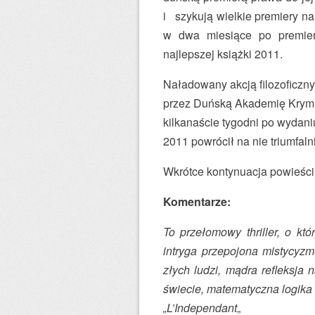
i szykują wielkie premiery na
w dwa miesiące po premier
najlepszej książki 2011.
Naładowany akcją filozoficzny 
przez Duńską Akademię Krymin
kilkanaście tygodni po wydani
2011 powrócił na nie triumfal
Wkrótce kontynuacja powieści
Komentarze:
To przełomowy thriller, o kt
intryga przepojona mistycyz
złych ludzi, mądra refleksja
świecie, matematyczna logika 
„L’Independant
„