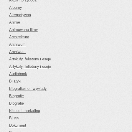
Albumy
Alternatywna
Anime
Animowane filmy
Architektura
Archiwum
Archiwum
Artykuły, felietony i eseje
Artykuły, felietony i eseje
Audiobook
Bijatyki
Biograficzne i wywiady
Biografie
Biografie
Biznes i marketing
Blues
Dokument