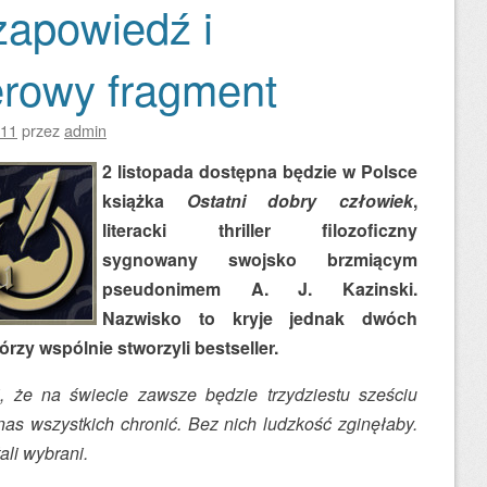
zapowiedź i
rowy fragment
011
przez
admin
2 listopada dostępna będzie w Polsce
książka
Ostatni dobry człowiek
,
literacki thriller filozoficzny
sygnowany swojsko brzmiącym
pseudonimem A. J. Kazinski.
Nazwisko to kryje jednak dwóch
rzy wspólnie stworzyli bestseller.
, że na świecie zawsze będzie trzydziestu sześciu
nas wszystkich chronić. Bez nich ludzkość zginęłaby.
ali wybrani.