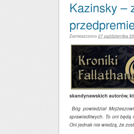
Kazinsky – 
przedpremie
Zamieszczono
27 października 2
skandynawskich autorów, któ
Bóg powiedział Mojżeszowi
sprawiedliwych. To oni będą 
Oni jednak nie wiedzą, że zost