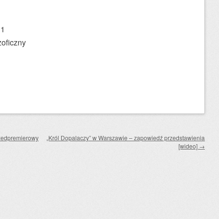
11
ozoficzny
rzedpremierowy
„Król Dopalaczy” w Warszawie – zapowiedź przedstawienia
[wideo]
→