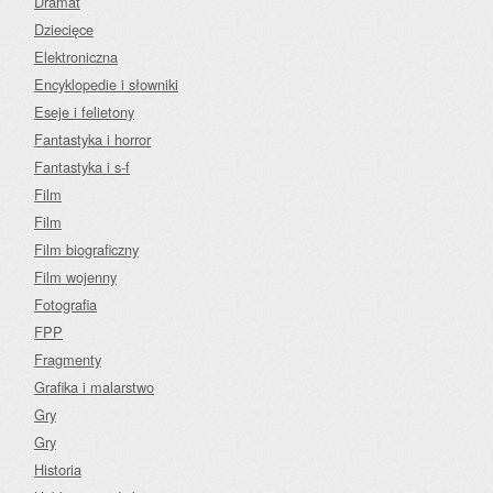
Dramat
Dziecięce
Elektroniczna
Encyklopedie i słowniki
Eseje i felietony
Fantastyka i horror
Fantastyka i s-f
Film
Film
Film biograficzny
Film wojenny
Fotografia
FPP
Fragmenty
Grafika i malarstwo
Gry
Gry
Historia