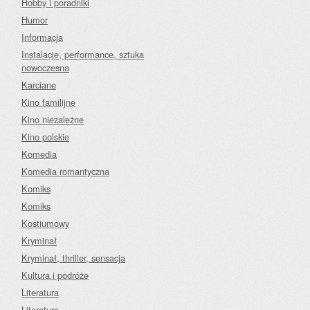
Hobby i poradniki
Humor
Informacja
Instalacje, performance, sztuka
nowoczesna
Karciane
Kino familijne
Kino niezależne
Kino polskie
Komedia
Komedia romantyczna
Komiks
Komiks
Kostiumowy
Kryminał
Kryminał, thriller, sensacja
Kultura i podróże
Literatura
Literatura