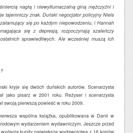
śmiercią nagłą i niewytłumaczalną giną mężczyźni i
eje tajemniczy znak. Duński negocjator policyjny Niels
 załamujący się po każdym niepowodzeniu, i Hannah
zmagająca się z depresją, rozpoczynają szaleńczy
ostatnich sprawiedliwych. Ale wcześniej muszą ich
a?
ki kryje się dwóch duńskich autorów. Scenarzysta
ł jako pisarz w 2001 roku. Reżyser i scenarzysta
ł swoją pierwszą powieść w roku 2009.
 pierwsza wspólna książka, opublikowana w Danii w
narodowym wydarzeniem wydawniczym. Jeszcze przed
 wydania kupiły największe wydawnictwa z 16 krajów