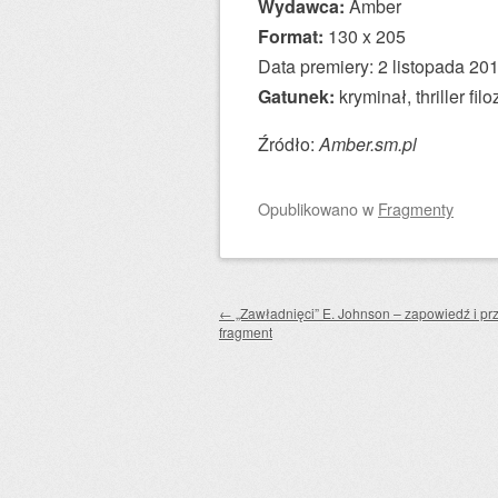
Wydawca:
Amber
Format:
130 x 205
Data premiery: 2 listopada 20
Gatunek:
kryminał, thriller fil
Źródło:
Amber.sm.pl
Opublikowano
w
Fragmenty
Zobacz wpisy
←
„Zawładnięci” E. Johnson – zapowiedź i p
fragment