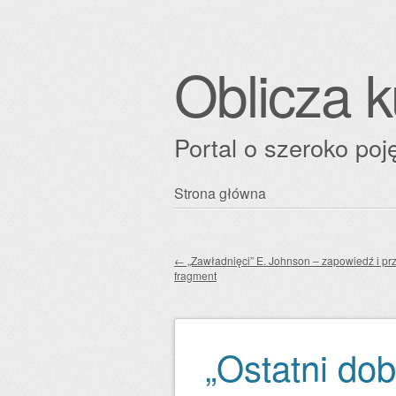
Oblicza k
Portal o szeroko poję
Przejdź
Strona główna
Główne menu
do
treści
←
„Zawładnięci” E. Johnson – zapowiedź i p
fragment
Zobacz wpisy
„Ostatni dob