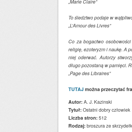
„Marie Claire”
To śledztwo podaje w wątpliwo
„L’Amour des Livres”
Co za bogactwo osobowości po
religię, ezoteryzm i naukę. A
niej oderwać. Autorzy stworz
długo pozostaną w pamięci. Ra
„Page des Libraires”
TUTAJ
można przeczytać fr
Autor:
A. J. Kazinski
Tytuł:
Ostatni dobry człowiek
Liczba stron:
512
Rodzaj:
broszura ze skrzydeł