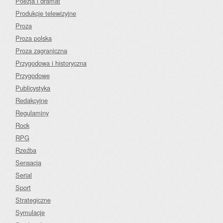
Poezja i dramat
Produkcje telewizyjne
Proza
Proza polska
Proza zagraniczna
Przygodowa i historyczna
Przygodowe
Publicystyka
Redakcyjne
Regulaminy
Rock
RPG
Rzeźba
Sensacja
Serial
Sport
Strategiczne
Symulacje