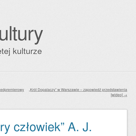
ultury
tej kulturze
rzedpremierowy
„Król Dopalaczy” w Warszawie – zapowiedź przedstawienia
[wideo]
→
ry człowiek” A. J.