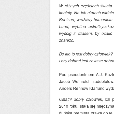
W różnych częściach świata 
kobiety. Na ich ciałach widni
Bentzon, wrażliwy humanista
Lund, wybitna astrofizyczka
wyścig z czasem, by ocalić 
znaleźć.
Bo kto to jest dobry człowiek?
I czy dobroć jest zawsze dobr
Pod pseudonimem A.J. Kazins
Jacob Weinreich zadebiutowa
Anders Rønnow Klarlund wyda
Ostatni dobry człowiek
, ich
2010 roku, stała się między
duńską premierą prawa do jej