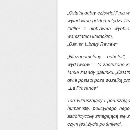
„Ostatni dobry człowiek” ma ws
wylądować gdzieś między D
thriller z niebywałą wyobr
warsztatem literackim.
„Danish Library Review”
„Niezapomniany bohater”,
wydawców” – to zasłużone ko
łamie zasady gatunku. „Ostat
dwie postaci poza wszelką prz
„La Provence”
Ten wzruszający i poruszając
humanistę, policyjnego nego
astrofizyczkę zmagającą się z
czym jest życie po śmierci.