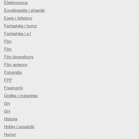
Elektroniczna
Encyklopedie i słowniki
Eseje i felietony
Fantastyka i horror
Fantastyka i s-f
Film
Film
Film biograficzny
Film wojenny
Fotografia
FPP
Fragmenty
Grafika i malarstwo
Gry
Gry
Historia
Hobby i poradniki
Humor