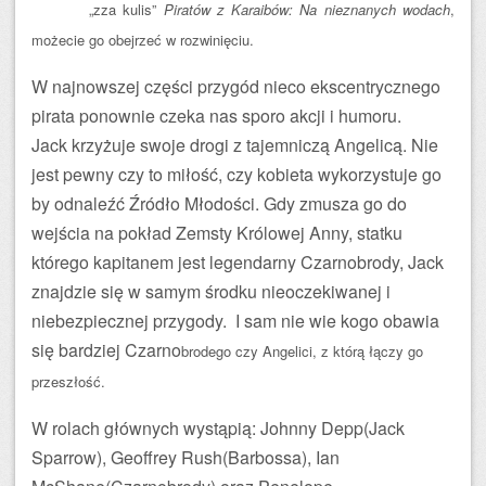
„zza kulis”
Piratów z Karaibów: Na nieznanych wodach
,
możecie go obejrzeć w rozwinięciu.
W najnowszej części przygód nieco ekscentrycznego
pirata ponownie czeka nas sporo akcji i humoru.
Jack krzyżuje swoje drogi z tajemniczą Angelicą. Nie
jest pewny czy to miłość, czy kobieta wykorzystuje go
by odnaleźć Źródło Młodości. Gdy zmusza go do
wejścia na pokład Zemsty Królowej Anny, statku
którego kapitanem jest legendarny Czarnobrody, Jack
znajdzie się w samym środku nieoczekiwanej i
niebezpiecznej przygody. I sam nie wie kogo obawia
się bardziej Czarno
brodego czy Angelici, z którą łączy go
przeszłość.
W rolach głównych wystąpią: Johnny Depp(Jack
Sparrow), Geoffrey Rush(Barbossa), Ian