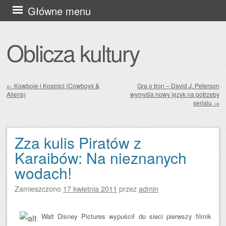
Przejdź
Główne menu
do
treści
Oblicza kultury
←
Kowboje i Kosmici (Cowboys &
Gra o tron – David J. Peterson
Aliens)
wymyśla nowy język na potrzeby
Zobacz wpisy
serialu
→
Zza kulis Piratów z
Karaibów: Na nieznanych
wodach!
Zamieszczono
17 kwietnia 2011
przez
admin
Walt Disney Pictures wypuścił do sieci pierwszy filmik