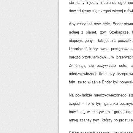
się na tym jednym celu są ogromne –
dowiadujemy się czegoś więcej o świ
Aby osiągnąć swe cele, Ender stwar
jednej z planet, tzw. Szekspirze
nieprzystępny – tak jest na począt
Umarłych”, który swoje postępowan
bardzo przytulankowy… w przerwach o
Zmieniają się oczywiście cele, 
międzygwiezdną flotą czy przeprowa
fakt, że to właśnie Ender był pomy
Na pokładzie międzygwiezdnego sta
części – ile w tym gatunku bezmyś
bawić się w relatywizm i gorzej o
mniej szansy tym, którzy po prostu ro
Prócz znanych postaci i wątków rod