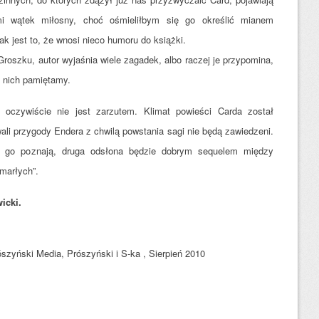
i wątek miłosny, choć ośmieliłbym się go określić mianem
ak jest to, że wnosi nieco humoru do książki.
roszku, autor wyjaśnia wiele zagadek, albo raczej je przypomina,
o nich pamiętamy.
o oczywiście nie jest zarzutem. Klimat powieści Carda został
ali przygody Endera z chwilą powstania sagi nie będą zawiedzeni.
ro go poznają, druga odsłona będzie dobrym sequelem między
marłych”.
icki.
szyński Media, Prószyński i S-ka , Sierpień 2010