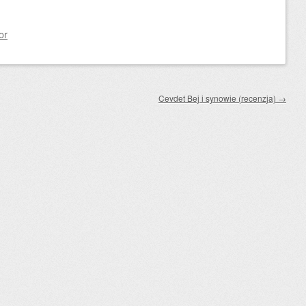
or
Cevdet Bej i synowie (recenzja)
→