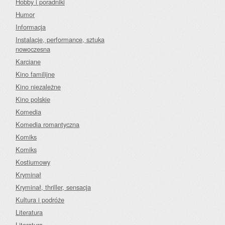
Hobby i poradniki
Humor
Informacja
Instalacje, performance, sztuka
nowoczesna
Karciane
Kino familijne
Kino niezależne
Kino polskie
Komedia
Komedia romantyczna
Komiks
Komiks
Kostiumowy
Kryminał
Kryminał, thriller, sensacja
Kultura i podróże
Literatura
Literatura