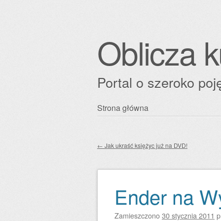
Oblicza k
Portal o szeroko poję
Przejdź
Strona główna
Główne menu
do
treści
←
Jak ukraść księżyc już na DVD!
Zobacz wpisy
Ender na Wy
Zamieszczono
30 stycznia 2011
p