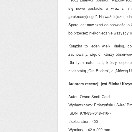
się nowe postacie, a wraz z nim
„prokreacyjnego”. Najważniejsze jedn
Sporo jest nawiązań do opowieści o G
bo przecież niekoniecznie wszyscy 
Książka to jeden wielki dialog, c
zachowany, więc ci, którzy obserwow
Dla tych natomiast, którzy dopie
znakomitą „Grą Endera”, a „Mówcą U
Autorem recenzji jest Michał Krzyw
Autor: Orson Scott Card
Wydawnictwo: Prószyński i S-ka/ Pró
ISBN: 978-83-7648-416-7
Liczba stron: 400
Wymiary: 142 x 202 mm