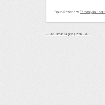
Opublikowano
w
Fantastyka i horr
Zobacz wpisy
←
Jak ukraść księżyc już na DVD!