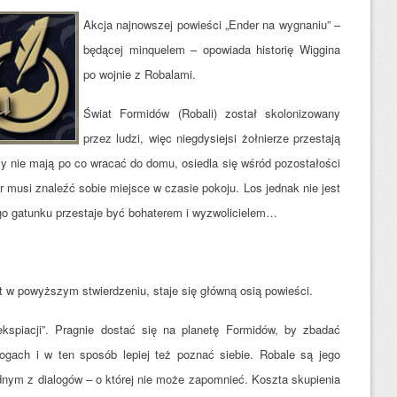
Akcja najnowszej powieści „Ender na wygnaniu” –
będącej minquelem – opowiada historię Wiggina
po wojnie z Robalami.
Świat Formidów (Robali) został skolonizowany
przez ludzi, więc niegdysiejsi żołnierze przestają
rzy nie mają po co wracać do domu, osiedla się w
śród pozostałości
musi znaleźć sobie miejsce w czasie pokoju. Los jednak nie jest
go gatunku przestaje być bohaterem i wyzwolicielem…
t w powyższym stwierdzeniu, staje się główną osią powieści.
kspiacji”. Pragnie dostać się na planetę Formidów, by zbadać
gach i w ten sposób lepiej też poznać siebie. Robale są jego
ednym z dialogów – o której nie może zapomnieć. Koszta skupienia