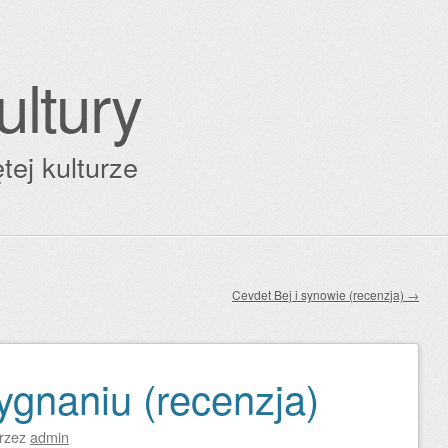
ultury
tej kulturze
Cevdet Bej i synowie (recenzja)
→
gnaniu (recenzja)
rzez
admin