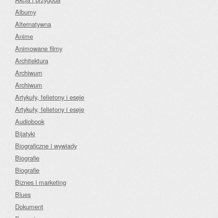
Albumy
Alternatywna
Anime
Animowane filmy
Architektura
Archiwum
Archiwum
Artykuły, felietony i eseje
Artykuły, felietony i eseje
Audiobook
Bijatyki
Biograficzne i wywiady
Biografie
Biografie
Biznes i marketing
Blues
Dokument