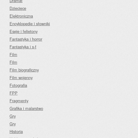
Dramat
Dziecięce
Elektroniczna
Encyklopedie i słowniki
Eseje i felietony
Fantastyka i horror
Fantastyka i s-f
Film
Film
Film biograficzny
Film wojenny
Fotografia
FPP
Fragmenty
Grafika i malarstwo
Gry
Gry
Historia