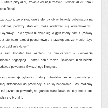
 utrata przyjaźni, izolacja od najbliższych. Jednak dzięki temu
ecie Robali.
za pozory, że przygotowuje się, by objąć funkcję gubernatora na
. Podczas podróży statkiem może wydawać się wyrachowany i
ku wyprawy – ale szybko ukazuje się Wiggin znany nam z „Mówcy
ie z pierwszej części podsumowuje z przekąsem, że musiał „być
d zabijania dzieci”.
ale sam bohater bez względu na okoliczności – kierowanie
dzenie negocjacji – potrafi sobie radzić. Dowodem nich będzie
słodawcą powstania Gwiezdnego Kongresu.
tku powracają pytania o naturę człowieka znane z pozostałych
lnej skłonności do przemocy, a ile wyrachowania. Czy możemy
ceniać przemoc powstałą na gruncie warunkowania, czy może dać
dzą się brutalni.
zinnych, do których zdążył już nas przyzwyczaić Card, pojawiają