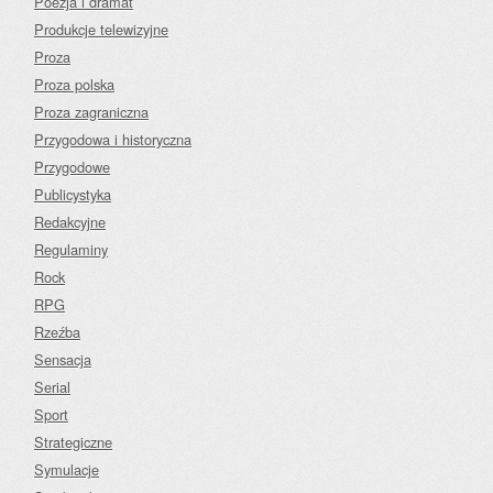
Poezja i dramat
Produkcje telewizyjne
Proza
Proza polska
Proza zagraniczna
Przygodowa i historyczna
Przygodowe
Publicystyka
Redakcyjne
Regulaminy
Rock
RPG
Rzeźba
Sensacja
Serial
Sport
Strategiczne
Symulacje