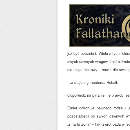
już być potrzebni. Wielu z tych, któ
swych dawnych wrogów. Także Ender 
dla niego łaskawy – nawet dla swoje
…a staje się mordercą Robali.
Odpowiedź na pytanie, ile prawdy jes
Ender dokonuje pewnego rodzaju „e
pozostałości po swych dawnych wro
„zmarła żoną” – taki zwrot pada w j