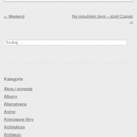
Zobacz wpisy
←
Weekend
Na nieludzkiej ziemi – Józef Czapski
→
Szukaj:
Kategorie
Akcja i przygoda
Albumy
Alternatywna
Anime
Animowane filmy
Architektura
Archiwum