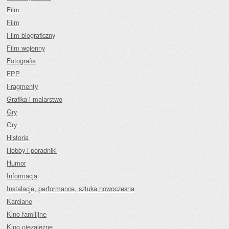
Film
Film
Film biograficzny
Film wojenny
Fotografia
FPP
Fragmenty
Grafika i malarstwo
Gry
Gry
Historia
Hobby i poradniki
Humor
Informacja
Instalacje, performance, sztuka nowoczesna
Karciane
Kino familijne
Kino niezależne