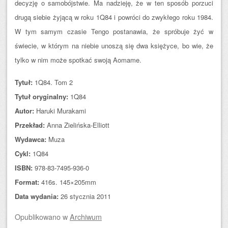
decyzję o samobójstwie. Ma nadzieję, że w ten sposób porzuci
drugą siebie żyjącą w roku 1Q84 i powróci do zwykłego roku 1984.
W tym samym czasie Tengo postanawia, że spróbuje żyć w
świecie, w którym na niebie unoszą się dwa księżyce, bo wie, że
tylko w nim może spotkać swoją Aomame.
Tytuł:
1Q84. Tom 2
Tytuł oryginalny:
1Q84
Autor:
Haruki Murakami
Przekład:
Anna Zielińska-Elliott
Wydawca:
Muza
Cykl:
1Q84
ISBN:
978-83-7495-936-0
Format:
416s. 145×205mm
Data wydania:
26 stycznia 2011
Opublikowano
w
Archiwum