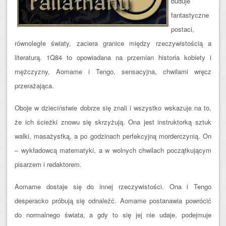
buduje
fantastyczne
postaci,
równoległe światy, zaciera granice między rzeczywistością a
literaturą. 1Q84 to opowiadana na przemian historia kobiety i
mężczyzny, Aomame i Tengo, sensacyjna, chwilami wręcz
przerażająca.
Oboje w dzieciństwie dobrze się znali i wszystko wskazuje na to,
że ich ścieżki znowu się skrzyżują. Ona jest instruktorką sztuk
walki, masażystką, a po godzinach perfekcyjną morderczynią. On
– wykładowcą matematyki, a w wolnych chwilach początkującym
pisarzem i redakt
orem.
Aomame dostaje się do innej rzeczywistości. Ona i Tengo
desperacko próbują się odnaleźć. Aomame postanawia powrócić
do normalnego świata, a gdy to się jej nie udaje, podejmuje