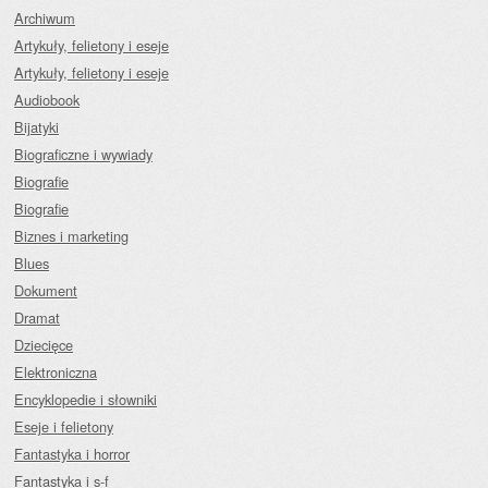
Archiwum
Artykuły, felietony i eseje
Artykuły, felietony i eseje
Audiobook
Bijatyki
Biograficzne i wywiady
Biografie
Biografie
Biznes i marketing
Blues
Dokument
Dramat
Dziecięce
Elektroniczna
Encyklopedie i słowniki
Eseje i felietony
Fantastyka i horror
Fantastyka i s-f