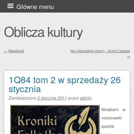
Przejdź
Główne menu
do
treści
Oblicza kultury
←
Weekend
Na nieludzkiej ziemi – Józef Czapski
→
Zobacz wpisy
1Q84 tom 2 w sprzedaży 26
stycznia
Zamieszczono
2 stycznia 2011
przez
admin
Murakami w
mistrzowski
sposób