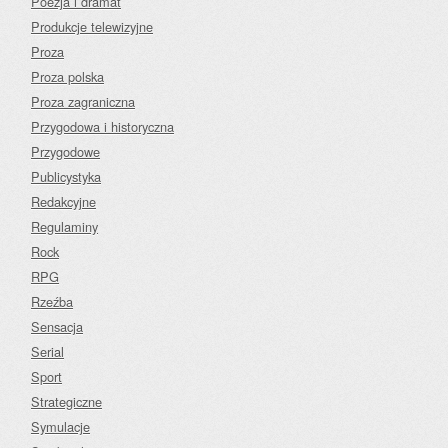
Poezja i dramat
Produkcje telewizyjne
Proza
Proza polska
Proza zagraniczna
Przygodowa i historyczna
Przygodowe
Publicystyka
Redakcyjne
Regulaminy
Rock
RPG
Rzeźba
Sensacja
Serial
Sport
Strategiczne
Symulacje