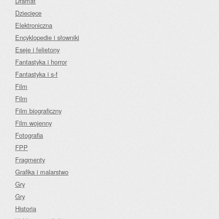
Dramat
Dziecięce
Elektroniczna
Encyklopedie i słowniki
Eseje i felietony
Fantastyka i horror
Fantastyka i s-f
Film
Film
Film biograficzny
Film wojenny
Fotografia
FPP
Fragmenty
Grafika i malarstwo
Gry
Gry
Historia