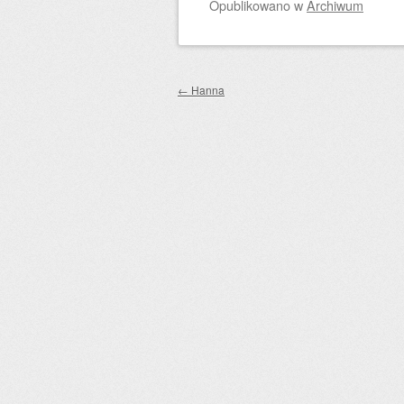
Opublikowano
w
Archiwum
Zobacz wpisy
←
Hanna