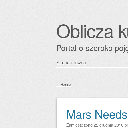
Oblicza k
Portal o szeroko poję
Przejdź
Strona główna
Główne menu
do
treści
←
Hanna
Zobacz wpisy
Mars Need
Zamieszczono
22 grudnia 2010
p