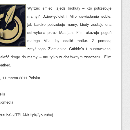
Wyrzuć śmieci, zjedz brokuły – kto potrzebuje
mamy? Dziewięcioletni Milo uświadamia sobie,
jak bardzo potrzebuje mamy, kiedy zostaje ona
schwytana przez Marsjan. Film ukazuje pogoń
małego Mila, by ocalić matkę. Z pomocą
zmyślnego Ziemianina Gribble’a i buntowniczej
naleźć drogę do mamy – nie tylko w dosłownym znaczeniu. F
ilm
eathed.
, 11 marca 2011 Polska
lls
Komedia
outube}5LTPLANzHpk{/youtube}