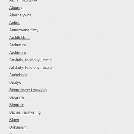
Albumy
Alternatywna
Anime
Animowane filmy
Architektura
Archiwum
Archiwum
Artykuły, felietony i eseje
Artykuły, felietony i eseje
Audiobook
Bijatyki
Biograficzne i wywiady
Biografie
Biografie
Biznes i marketing
Blues
Dokument