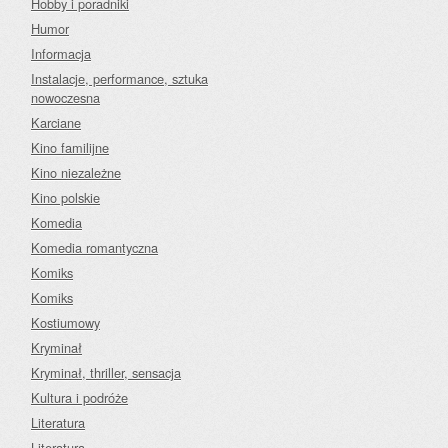
Hobby i poradniki
Humor
Informacja
Instalacje, performance, sztuka
nowoczesna
Karciane
Kino familijne
Kino niezależne
Kino polskie
Komedia
Komedia romantyczna
Komiks
Komiks
Kostiumowy
Kryminał
Kryminał, thriller, sensacja
Kultura i podróże
Literatura
Literatura