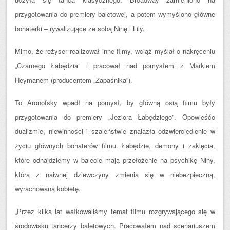
przygotowania do premiery baletowej, a potem wymyślono główne
bohaterki – rywalizujące ze sobą Ninę i Lily.
Mimo, że reżyser realizował inne filmy, wciąż myślał o nakręceniu
„Czarnego Łabędzia” i pracował nad pomysłem z Markiem
Heymanem (producentem „Zapaśnika”).
To Aronofsky wpadł na pomysł, by główną osią filmu były
przygotowania do premiery „Jeziora Łabędziego”. Opowieśćo
dualizmie, niewinności i szaleństwie znalazła odzwierciedlenie w
życiu głównych bohaterów filmu. Łabędzie, demony i zaklęcia,
które odnajdziemy w balecie mają przełożenie na psychikę Niny,
która z naiwnej dziewczyny zmienia się w niebezpieczną,
wyrachowaną kobietę.
„Przez kilka lat wałkowaliśmy temat filmu rozgrywającego się w
środowisku tancerzy baletowych. Pracowałem nad scenariuszem