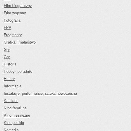
Film biograficzny
Film wojenny
Fotografia
FPP
Fragmenty
Grafika i malarstwo
Gry
Gry
Historia
Hobby i poradniki
Humor
Informacja
Instalacje, performance, sztuka nowoczesna
Karciane
Kino familijne
Kino niezależne
Kino polskie
Komedia