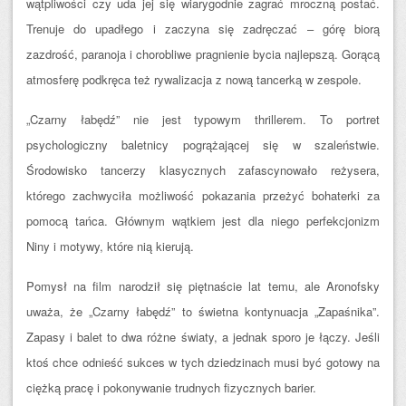
wątpliwości czy uda jej się wiarygodnie zagrać mroczną postać.
Trenuje do upadłego i zaczyna się zadręczać – górę biorą
zazdrość, paranoja i chorobliwe pragnienie bycia najlepszą. Gorącą
atmosferę podkręca też rywalizacja z nową tancerką w zespole.
„Czarny łabędź” nie jest typowym thrillerem. To portret
psychologiczny baletnicy pogrążającej się w szaleństwie.
Środowisko tancerzy klasycznych zafascynowało reżysera,
którego zachwyciła możliwość pokazania przeżyć bohaterki za
pomocą tańca. Głównym wątkiem jest dla niego perfekcjonizm
Niny i motywy, które nią kierują.
Pomysł na film narodził się piętnaście lat temu, ale Aronofsky
uważa, że „Czarny łabędź” to świetna kontynuacja „Zapaśnika”.
Zapasy i balet to dwa różne światy, a jednak sporo je łączy. Jeśli
ktoś chce odnieść sukces w tych dziedzinach musi być gotowy na
ciężką pracę i pokonywanie trudnych fizycznych barier.