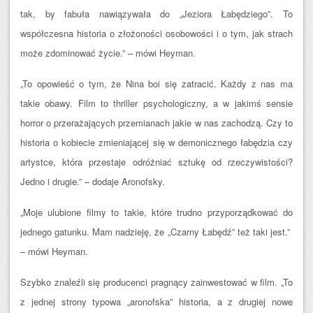
tak, by fabuła nawiązywała do „Jeziora Łabędziego”. To
współczesna historia o złożoności osobowości i o tym, jak strach
może zdominować życie.” – mówi Heyman.
„To opowieść o tym, że Nina boi się zatracić. Każdy z nas ma
takie obawy. Film to thriller psychologiczny, a w jakimś sensie
horror o przerażających przemianach jakie w nas zachodzą. Czy to
historia o kobiecie zmieniającej się w demonicznego łabędzia czy
artystce, która przestaje odróżniać sztukę od rzeczywistości?
Jedno i drugie.” – dodaje Aronofsky.
„Moje ulubione filmy to takie, które trudno przyporządkować do
jednego gatunku. Mam nadzieję, że „Czarny Łabędź” też taki jest.”
– mówi Heyman.
Szybko znaleźli się producenci pragnący zainwestować w film. „To
z jednej strony typowa „aronofska” historia, a z drugiej nowe