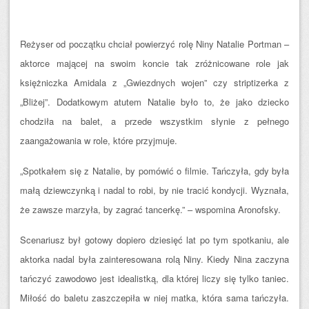
Reżyser od początku chciał powierzyć rolę Niny Natalie Portman –
aktorce mającej na swoim koncie tak zróżnicowane role jak
księżniczka Amidala z „Gwiezdnych wojen” czy striptizerka z
„Bliżej”. Dodatkowym atutem Natalie było to, że jako dziecko
chodziła na balet, a przede wszystkim słynie z pełnego
zaangażowania w role, które przyjmuje.
„Spotkałem się z Natalie, by pomówić o filmie. Tańczyła, gdy była
małą dziewczynką i nadal to robi, by nie tracić kondycji.
Wyznała,
że zawsze marzyła, by zagrać tancerkę.” – wspomina Aronofsky.
Scenariusz był gotowy dopiero dziesięć lat po tym spotkaniu, ale
aktorka nadal była zainteresowana rolą Niny.
Kiedy Nina zaczyna
tańczyć zawodowo jest idealistką, dla której liczy się tylko taniec.
Miłość do baletu zaszczepiła w niej matka, która sama tańczyła.