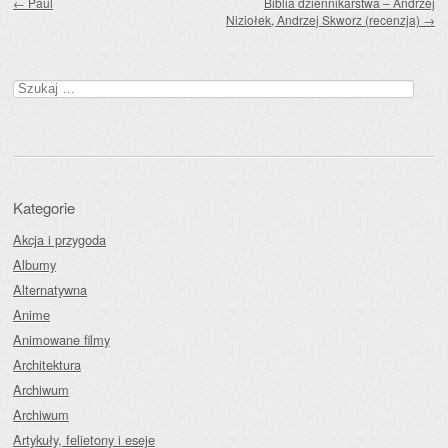
←
Paul
Biblia dziennikarstwa – Andrzej
Niziołek, Andrzej Skworz (recenzja)
→
Szukaj:
Kategorie
Akcja i przygoda
Albumy
Alternatywna
Anime
Animowane filmy
Architektura
Archiwum
Archiwum
Artykuły, felietony i eseje