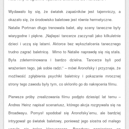
Wydawało by się, że światek zapaśników jest tajemniczy, a
okazało się, że środowisko baletowe jest równie hermetyczne.
Natalie Portman długo trenowała balet, aby sceny taneczne były
wiarygodne i piękne. „Najlepsi tancerze zaczynali jako kilkuletnie
dzieci i uczą się latami. Aktorce bez wykształcenia tanecznego
trudno zagrać baletnicę. Mimo to Natalie naprawdę się nią stała.
Była zdeterminowana i bardzo dzielna. Tancerze byli pod
wrażeniem tego, jak sobie radzi.” – mówi Aronofsky i przyznaje, że
możliwość zgłębienia psychiki baletnicy i pokazanie mrocznej
strony tego zawodu były tym, co skłoniło go do nakręcenia filmu.
Pierwsze próby zrealizowania filmu podjęto dziesięć lat temu –
Andres Heinz napisał scenariusz, którego akcja rozgrywała się na
Broadwayu. Pomysł spodobał się Aronofsky’emu, ale bardziej
intrygował go światek baletowy, ponieważ jego siostra od małego
uczyła się tańca klasycznego. Broadway zamieniono na