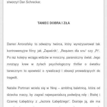
stworzył Dan Schrecker.
TANIEC DOBRA I ZŁA
Darren Arronofsky to odważny twórca, który wyreżyserował tak
kontrowersyjne filmy jak „Zapaśnik”, „Requiem dla snu” czy „Pi”.
Po raz kolejny wciąga widzów w mroczny, paranoiczny świat. Jego
mrożący krew w żyłach psychologiczny thriller o światku
tanecznym to opowieść o rywalizacji i obsesji prowadzących do
tragedii.
Natalie Portman wciela się w Ninę – ambitną baletnicę, która od
dziecka marzy, by zagrać najwspanialszą podwójną rolę : Białej i
Czarnej Łabędzicy z „Jeziora Łabędziego”. Dostaje ją, ale ma