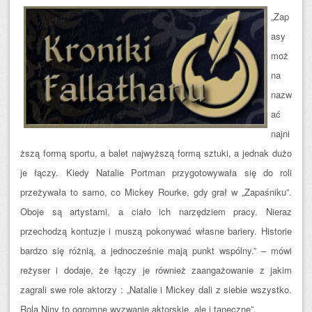
„Zap
asy
moż
na
nazw
ać
najni
ższą formą sportu, a balet najwyższą formą sztuki, a jednak dużo
je łączy. Kiedy Natalie Portman przygotowywała się do roli
przeżywała to samo, co Mickey Rourke, gdy grał w „Zapaśniku”.
Oboje są artystami, a ciało ich narzędziem pracy. Nieraz
przechodzą kontuzje i muszą pokonywać własne bariery. Historie
bardzo się różnią, a jednocześnie mają punkt wspólny.” – mówi
reżyser i dodaje, że łączy je również zaangażowanie z jakim
zagrali swe role aktorzy : „Natalie i Mickey dali z siebie wszystko.
Rola Niny to ogromne wyzwanie aktorskie, ale i taneczne”.