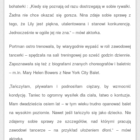
bohaterki : „Kiedy się poznają od razu dostrzegają w sobie rywalki.
Żadna nie chce okazać się gorsza. Nina zdaje sobie sprawę z
tego, że Lily jest piękna, utalentowana i stanowi konkurencję.
Jednocześnie w ogóle jej nie zna.” – mówi aktorka.
Portman ostro trenowała, by wiarygodnie wypaść w roli zawodowej
tancerki – spędzała na sali treningowej po sześć godzin dziennie.
Zapoznawała się też z biografami znanych choreografów i baletnic
– m.in. Mary Helen Bowers z New York City Balet.
„Tańczyłam, pływałam i podnosiłam ciężary, by wzmocnić
kondycję. Taniec to ogromny wysiłek dla ciała, łatwo o kontuzje.
Mam dwadzieścia osiem lat – w tym wieku trudno opanować balet
na wysokim poziomie. Nawet jeśli tańczyło się jako dziecko. Nie
zdajemy sobie sprawy ze szczegółów, nad którymi pracują
zawodowi tancerze – na przykład ułożeniem dłoni.” – mówi
aktorka.