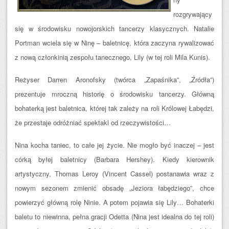
rozgrywający
się w środowisku nowojorskich tanc
erzy klasycznych. Natalie
Portman wciela się w Ninę – baletnicę, która zaczyna rywalizować
z nową członkinią zespołu tanecznego, Lily (w tej roli Mila Kunis).
Reżyser Darren Aronofsky (twórca „Zapaśnika”, „Źródła”)
prezentuje mroczną historię o środowisku tancerzy. Główną
bohaterką jest baletnica, której tak zależy na roli Królowej Łabęd
zi,
że przestaje odróżniać spektakl od rzeczywistości…
Nina kocha taniec, to całe jej życie. Nie mogło być inaczej – jest
córką byłej baletnicy (Barbara Hershey). Kiedy kierownik
artystyczny, Thomas Leroy (Vincent Cassel) postanawia wraz z
nowym sezonem zmienić obsadę „Jeziora łabędziego”, chce
powierzyć główną rolę Ninie. A potem pojawia się Lily… Bohaterki
baletu to niewinna, pełna gracji Odetta (Nina jest idealna do tej roli)