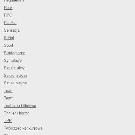
Rock
RPG
Rzeźba
Sensacja
Serial
Sport
Strategiczne
Symulacje
Sztuka ulicy
Sztuki piękne
Sztuki piękne
Teatr
Teatr
Teatralna i filmowa
Thriller i horror
TPP
Twórczość konkursowa