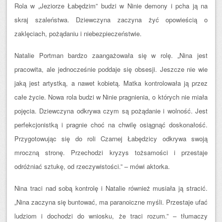
Rola w „Jeziorze Łabędzim” budzi w Ninie demony i pcha ją na
skraj szaleństwa. Dziewczyna zaczyna żyć opowieścią o
zaklęciach, pożądaniu i niebezpieczeństwie.
Natalie Portman bardzo zaangażowała się w rolę. „Nina jest
pracowita, ale jednocześnie poddaje się obsesji. Jeszcze nie wie
jaką jest artystką, a nawet kobietą. Matka kontrolowała ją przez
całe życie. Nowa rola budzi w Ninie pragnienia, o których nie miała
pojęcia. Dziewczyna odkrywa czym są pożądanie i wolność. Jest
perfekcjonistką i pragnie choć na chwilę osiągnąć doskonałość.
Przygotowując się do roli Czarnej Łabędzicy odkrywa swoją
mroczną stronę. Przechodzi kryzys tożsamości i przestaje
odróżniać sztukę, od rzeczywistości.” – mówi aktorka.
Nina traci nad sobą kontrolę i Natalie również musiała ją stracić.
„Nina zaczyna się buntować, ma paranoiczne myśli. Przestaje ufać
ludziom i dochodzi do wniosku, że traci rozum.” – tłumaczy