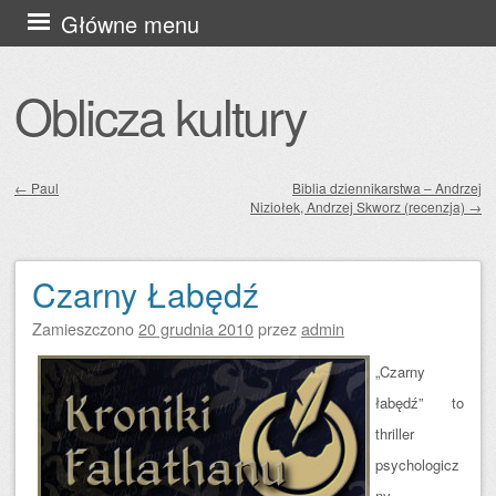
Przejdź
Główne menu
do
treści
Oblicza kultury
←
Paul
Biblia dziennikarstwa – Andrzej
Niziołek, Andrzej Skworz (recenzja)
→
Zobacz wpisy
Czarny Łabędź
Zamieszczono
20 grudnia 2010
przez
admin
„
Czarny
łabędź” to
thriller
psychologicz
ny