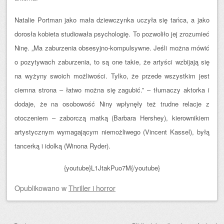
Natalie Portman jako mała dziewczynka uczyła się tańca, a jako
dorosła kobieta studiowała psychologię. To pozwoliło jej zrozumieć
Ninę. „Ma zaburzenia obsesyjno-kompulsywne. Jeśli można mówić
o pozytywach zaburzenia, to są one takie, że artyści wzbijają się
na wyżyny swoich możliwości. Tylko, że przede wszystkim jest
ciemna strona – łatwo można się zagubić.” – tłumaczy aktorka i
dodaje, że na osobowość Niny wpłynęły też trudne relacje z
otoczeniem – zaborczą matką (Barbara Hershey), kierownikiem
artystycznym wymagającym niemożliwego (Vincent Kassel), byłą
tancerką i idolką (Winona Ryder).
{youtube}L1JtakPuo7M{/youtube}
Opublikowano
w
Thriller i horror
Zobacz wpisy