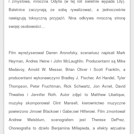
i zmysłowa, mroczna Odylia (w tej roli świetnie wypada Lily).
Baletnice zaczynają ze sobą rywalizować, a jednocześnie
nawiązują toksyczną przyjaźń. Nina odkrywa mroczną stronę
swojej osobowości…
Film wyreżyserował Darren Aronofsky, scenariusz napisali Mark
Heyman, Andres Heine i John McLaughlin. Producentami są Mike
Medavoy, Arnold W. Messer, Brian Oliver i Scott Franklin, a
producentami wykonawczymi Bradley J. Fischer, Ari Handel, Tyler
Thompson, Peter Fruchtman, Rick Schwartz, Jon Avnet, David
Thwaites i Jennifer Roth. Autor zdjęć to Matthew Libatique,
muzykę skomponował Clint Mansell, kierownictwo muzyczne
powierzono Jimowi Blackowi i Gabe;owi Hilferowi. Film zmontował
Andrew Weisblum, scenografem jest Therese DePrez.
Choreografia to dzieło Benjamina Millepieda, a efekty wizualne