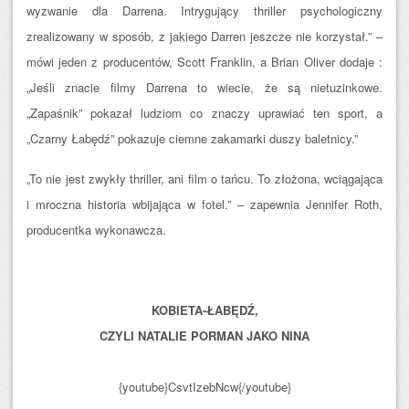
wyzwanie dla Darrena. Intrygujący thriller psychologiczny
zrealizowany w sposób, z jakiego Darren jeszcze nie korzystał.” –
mówi jeden z producentów, Scott Franklin, a Brian Oliver dodaje :
„Jeśli znacie filmy Darrena to wiecie, że są nietuzinkowe.
„Zapaśnik” pokazał ludziom co znaczy uprawiać ten sport, a
„Czarny Łabędź” pokazuje ciemne zakamarki duszy baletnicy.”
„To nie jest zwykły thriller, ani film o tańcu. To złożona, wciągająca
i mroczna historia wbijająca w fotel.” – zapewnia Jennifer Roth,
producentka wykonawcza.
KOBIETA-ŁABĘDŹ,
CZYLI NATALIE PORMAN JAKO NINA
{youtube}CsvtIzebNcw{/youtube}