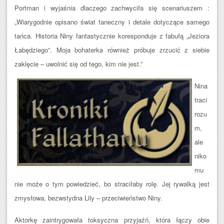
Portman i wyjaśnia dlaczego zachwyciła się scenariuszem :
„Wiarygodnie opisano świat taneczny i detale dotyczące samego
tańca. Historia Niny fantastycznie koresponduje z fabułą „Jeziora
Łabędziego”. Moja bohaterka również próbuje zrzucić z siebie
zaklęcie – uwolnić się od tego, kim nie jest.”
Nina
traci
rozu
m,
ale
niko
mu
nie może o tym powiedzieć, bo straciłaby rolę. Jej rywalką jest
zmysłowa, bezwstydna Lily – przeciwieństwo Niny.
Aktorkę zaintrygowała toksyczna przyjaźń, która łączy obie